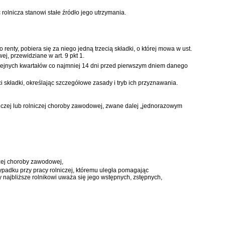
lnicza stanowi stałe źródło jego utrzymania.
ty, pobiera się za niego jedną trzecią składki, o której mowa w ust.
, przewidziane w art. 9 pkt 1.
olejnych kwartałów co najmniej 14 dni przed pierwszym dniem danego
składki, określając szczegółowe zasady i tryb ich przyznawania.
iczej lub rolniczej choroby zawodowej, zwane dalej „jednorazowym
czej choroby zawodowej,
ypadku przy pracy rolniczej, któremu uległa pomagając
najbliższe rolnikowi uważa się jego wstępnych, zstępnych,