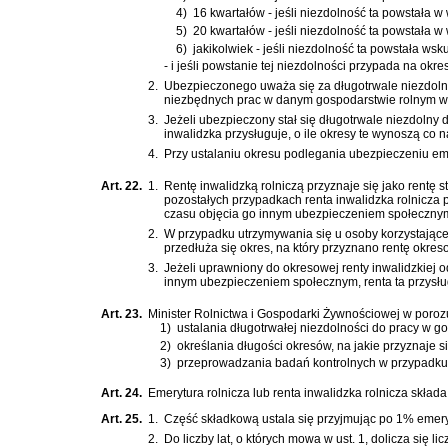
4)
16 kwartałów - jeśli niezdolność ta powstała w 
5)
20 kwartałów - jeśli niezdolność ta powstała w
6)
jakikolwiek - jeśli niezdolność ta powstała ws
- i jeśli powstanie tej niezdolności przypada na ok
2.
Ubezpieczonego uważa się za długotrwale niezdolne
niezbędnych prac w danym gospodarstwie rolnym w o
3.
Jeżeli ubezpieczony stał się długotrwale niezdoln
inwalidzka przysługuje, o ile okresy te wynoszą co 
4.
Przy ustalaniu okresu podlegania ubezpieczeniu emer
Art. 22.
1.
Rentę inwalidzką rolniczą przyznaje się jako rentę 
pozostałych przypadkach renta inwalidzka rolnicza 
czasu objęcia go innym ubezpieczeniem społeczny
2.
W przypadku utrzymywania się u osoby korzystającej
przedłuża się okres, na który przyznano rentę okreso
3.
Jeżeli uprawniony do okresowej renty inwalidzkiej od
innym ubezpieczeniem społecznym, renta ta przysłu
Art. 23.
Minister Rolnictwa i Gospodarki Żywnościowej w porozu
1)
ustalania długotrwałej niezdolności do pracy w g
2)
określania długości okresów, na jakie przyznaje s
3)
przeprowadzania badań kontrolnych w przypadku p
Art. 24.
Emerytura rolnicza lub renta inwalidzka rolnicza składa 
Art. 25.
1.
Część składkową ustala się przyjmując po 1% emery
2.
Do liczby lat, o których mowa w ust. 1, dolicza się licz