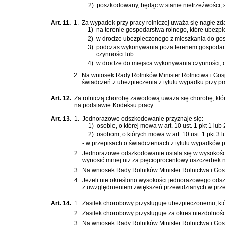
2)
poszkodowany, będąc w stanie nietrzeźwości, 
Art. 11.
1.
Za wypadek przy pracy rolniczej uważa się nagłe zd
1)
na terenie gospodarstwa rolnego, które ubezp
2)
w drodze ubezpieczonego z mieszkania do gosp
3)
podczas wykonywania poza terenem gospodarst
czynności lub
4)
w drodze do miejsca wykonywania czynności, o
2.
Na wniosek Rady Rolników Minister Rolnictwa i Gosp
świadczeń z ubezpieczenia z tytułu wypadku przy pra
Art. 12.
Za rolniczą chorobę zawodową uważa się chorobę, któ
na podstawie
Kodeksu pracy
.
Art. 13.
1.
Jednorazowe odszkodowanie przyznaje się:
1)
osobie, o której mowa w art. 10 ust. 1 pkt 1 l
2)
osobom, o których mowa w art. 10 ust. 1 pkt 3
- w przepisach o świadczeniach z tytułu wypadków 
2.
Jednorazowe odszkodowanie ustala się w wysokości
wynosić mniej niż za pięcioprocentowy uszczerbek
3.
Na wniosek Rady Rolników Minister Rolnictwa i Go
4.
Jeżeli nie określono wysokości jednorazowego odsz
z uwzględnieniem zwiększeń przewidzianych w prze
Art. 14.
1.
Zasiłek chorobowy przysługuje ubezpieczonemu, któr
2.
Zasiłek chorobowy przysługuje za okres niezdolności
3.
Na wniosek Rady Rolników Minister Rolnictwa i Gos