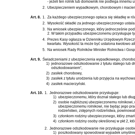
- jeżeli ten rolnik lub domownik nie podlega innemu
2.
Ubezpieczeniem wypadkowym, chorobowym i macierzyńs
Art. 8.
1.
Za każdego ubezpieczonego opłaca się składkę w równ
2.
Wysokość składki za jednego ubezpieczonego ustala 
3.
Na wniosek ubezpieczonego, który jednocześnie podle
2. W takim przypadku ubezpieczonemu przysługuje tyl
4.
Prezes Kasy ogłasza w Dzienniku Urzędowym Rzeczypos
kwartału. Wysokość ta może być ustalona kwotowo a
5.
Na wniosek Rady Rolników Minister Rolnictwa i Gospo
Art. 9.
Świadczeniami z ubezpieczenia wypadkowego, chorobo
1)
jednorazowe odszkodowanie z tytułu stałego lub d
odszkodowaniem”,
2)
zasiłek chorobowy,
3)
zasiłek z tytułu urodzenia lub przyjęcia na wychow
4)
zasiłek macierzyński.
Art. 10.
1.
Jednorazowe odszkodowanie przysługuje:
1)
ubezpieczonemu, który doznał stałego lub dłu
2)
osobie najbliższej ubezpieczonemu rolnikowi, 
ubezpieczonemu rolnikowi, nie będąc jego pra
rodzeństwo, zstępnych rodzeństwa, powinowaty
3)
członkom rodziny ubezpieczonego, który zmarł 
4)
członkom rodziny osoby określonej w pkt 2, któ
2.
Jednorazowe odszkodowanie nie przysługuje osobie, o
1)
poszkodowany spowodował wypadek umyślnie 