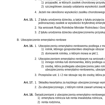
1)
przypadki, w których zasiłek chorobowy przysłu
2)
szczegółowe zasady ustalania wysokości zasi
4.
Jeżeli nie określono wysokości zasiłku chorobowego
Art. 15.
1.
Z tytułu urodzenia dziecka, a także z tytułu przyję
jednorazowy zasiłek w wysokości trzykrotnej emery
2.
Na wniosek Rady Rolników Minister Rolnictwa i Gosp
3.
Z tytułu urodzenia dziecka ubezpieczonemu przysług
B.
Ubezpieczenie emerytalno-rentowe
Art. 16.
1.
Ubezpieczeniu emerytalno-rentowemu podlega z mo
1)
rolnik, którego gospodarstwo obejmuje obszar 
2)
domownik rolnika, o którym mowa w pkt 1.
2.
Ubezpieczeniem emerytalno-rentowym na wniosek o
1)
innego rolnika lub domownika, który podlega
2)
osobę, która podlegała ubezpieczeniu jako roln
ubezpieczeniu emerytalno-rentowemu, ubezpie
3.
Przepisów ust. 1 i 2 nie stosuje się do osoby, któ
Art. 17.
1.
Składka kwartalna za każdego ubezpieczonego wyn
2.
Za ubezpieczonego, z którym rolnik zawarł umowę we
Art. 18.
Świadczeniami z ubezpieczenia emerytalno-rentowego
1)
emerytura rolnicza lub renta inwalidzka rolnicza,
2)
renta rodzinna,