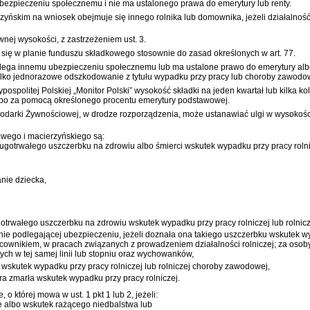
 ubezpieczeniu społecznemu i nie ma ustalonego prawa do emerytury lub renty.
kim na wniosek obejmuje się innego rolnika lub domownika, jeżeli działalność ro
ej wysokości, z zastrzeżeniem ust. 3.
się w planie funduszu składkowego stosownie do zasad określonych w art. 77.
ga innemu ubezpieczeniu społecznemu lub ma ustalone prawo do emerytury albo ren
ko jednorazowe odszkodowanie z tytułu wypadku przy pracy lub choroby zawodowej
politej Polskiej „Monitor Polski” wysokość składki na jeden kwartał lub kilka k
lbo za pomocą określonego procentu emerytury podstawowej.
darki Żywnościowej, w drodze rozporządzenia, może ustanawiać ulgi w wysokości 
wego i macierzyńskiego są:
ługotrwałego uszczerbku na zdrowiu albo śmierci wskutek wypadku przy pracy roln
anie dziecka,
gotrwałego uszczerbku na zdrowiu wskutek wypadku przy pracy rolniczej lub rolni
nie podlegającej ubezpieczeniu, jeżeli doznała ona takiego uszczerbku wskutek w
cownikiem, w pracach związanych z prowadzeniem działalności rolniczej; za osoby 
ch w tej samej linii lub stopniu oraz wychowanków,
wskutek wypadku przy pracy rolniczej lub rolniczej choroby zawodowej,
ra zmarła wskutek wypadku przy pracy rolniczej.
 której mowa w ust. 1 pkt 1 lub 2, jeżeli:
albo wskutek rażącego niedbalstwa lub