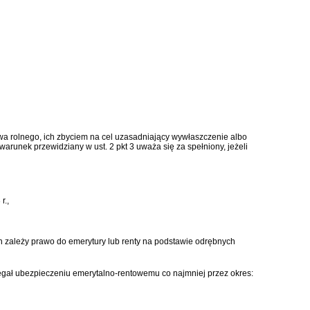
a rolnego, ich zbyciem na cel uzasadniający wywłaszczenie albo
warunek przewidziany w ust. 2 pkt 3 uważa się za spełniony, jeżeli
r.,
ych zależy prawo do emerytury lub renty na podstawie odrębnych
legał ubezpieczeniu emerytalno-rentowemu co najmniej przez okres: