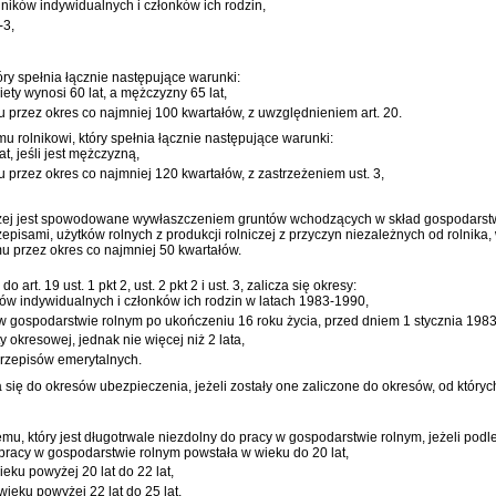
lników indywidualnych i członków ich rodzin,
-3,
ry spełnia łącznie następujące warunki:
ety wynosi 60 lat, a mężczyzny 65 lat,
przez okres co najmniej 100 kwartałów, z uwzględnieniem art. 20.
u rolnikowi, który spełnia łącznie następujące warunki:
lat, jeśli jest mężczyzną,
przez okres co najmniej 120 kwartałów, z zastrzeżeniem ust. 3,
iczej jest spowodowane wywłaszczeniem gruntów wchodzących w skład gospodarstw
isami, użytków rolnych z produkcji rolniczej z przyczyn niezależnych od rolnika, 
u przez okres co najmniej 50 kwartałów.
. 19 ust. 1 pkt 2, ust. 2 pkt 2 i ust. 3, zalicza się okresy:
w indywidualnych i członków ich rodzin w latach 1983-1990,
 gospodarstwie rolnym po ukończeniu 16 roku życia, przed dniem 1 stycznia 1983 
ty okresowej, jednak nie więcej niż 2 lata,
przepisów emerytalnych.
za się do okresów ubezpieczenia, jeżeli zostały one zaliczone do okresów, od któr
mu, który jest długotrwale niezdolny do pracy w gospodarstwie rolnym, jeżeli pod
 pracy w gospodarstwie rolnym powstała w wieku do 20 lat,
ieku powyżej 20 lat do 22 lat,
wieku powyżej 22 lat do 25 lat,