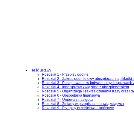
Treść ustawy
Rozdział 1 - Przepisy ogólne
Rozdział 2 - Zakres podmiotowy ubezpieczenia, składki 
Rozdział 3 - Postępowanie w indywidualnych sprawach 
Rozdział 4 - Inne sprawy związane z ubezpieczeniem
Rozdział 5 - Organizacja i zakres działania Kasy oraz R
Rozdział 6 - Gospodarka finansowa
Rozdział 7 - Umowa z następcą
Rozdział 8 - Zmiany w przepisach obowiązujących
Rozdział 9 - Przepisy przejściowe i końcowe