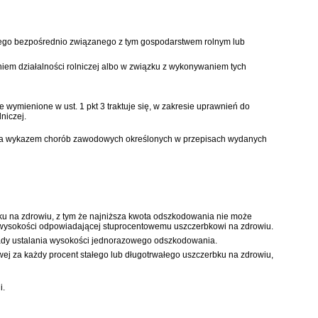
owego bezpośrednio związanego z tym gospodarstwem rolnym lub
em działalności rolniczej albo w związku z wykonywaniem tych
wymienione w ust. 1 pkt 3 traktuje się, w zakresie uprawnień do
niczej.
bjęta wykazem chorób zawodowych określonych w przepisach wydanych
ku na zdrowiu, z tym że najniższa kwota odszkodowania nie może
 wysokości odpowiadającej stuprocentowemu uszczerbkowi na zdrowiu.
sady ustalania wysokości jednorazowego odszkodowania.
j za każdy procent stałego lub długotrwałego uszczerbku na zdrowiu,
i.