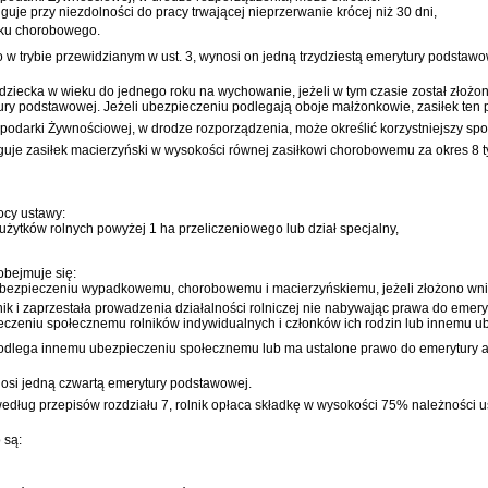
guje przy niezdolności do pracy trwającej nieprzerwanie krócej niż 30 dni,
łku chorobowego.
 w trybie przewidzianym w ust. 3, wynosi on jedną trzydziestą emerytury podstawo
cia dziecka w wieku do jednego roku na wychowanie, jeżeli w tym czasie został zł
tury podstawowej. Jeżeli ubezpieczeniu podlegają oboje małżonkowie, zasiłek ten
odarki Żywnościowej, w drodze rozporządzenia, może określić korzystniejszy spos
uje zasiłek macierzyński w wysokości równej zasiłkowi chorobowemu za okres 8 ty
cy ustawy:
użytków rolnych powyżej 1 ha przeliczeniowego lub dział specjalny,
bejmuje się:
 ubezpieczeniu wypadkowemu, chorobowemu i macierzyńskiemu, jeżeli złożono wn
ik i zaprzestała prowadzenia działalności rolniczej nie nabywając prawa do emerytu
czeniu społecznemu rolników indywidualnych i członków ich rodzin lub innemu ub
ra podlega innemu ubezpieczeniu społecznemu lub ma ustalone prawo do emerytury al
osi jedną czwartą emerytury podstawowej.
dług przepisów rozdziału 7, rolnik opłaca składkę w wysokości 75% należności ust
 są: