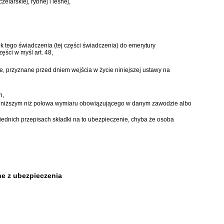
elarskiej, rybnej i leśnej,
k tego świadczenia (tej części świadczenia) do emerytury
ści w myśl art. 48,
e, przyznane przed dniem wejścia w życie niniejszej ustawy na
h,
e niższym niż połowa wymiaru obowiązującego w danym zawodzie albo
ednich przepisach składki na to ubezpieczenie, chyba że osoba
ne z ubezpieczenia