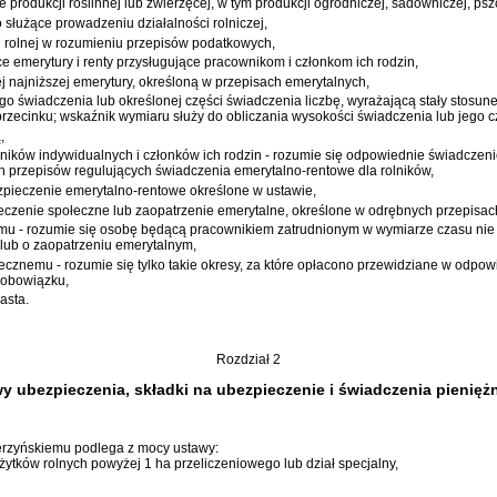
e produkcji roślinnej lub zwierzęcej, w tym produkcji ogrodniczej, sadowniczej, pszcz
służące prowadzeniu działalności rolniczej,
ji rolnej w rozumieniu przepisów podatkowych,
e emerytury i renty przysługujące pracownikom i członkom ich rodzin,
 najniższej emerytury, określoną w przepisach emerytalnych,
o świadczenia lub określonej części świadczenia liczbę, wyrażającą stały stosune
zecinku; wskaźnik wymiaru służy do obliczania wysokości świadczenia lub jego czę
,
ników indywidualnych i członków ich rodzin - rozumie się odpowiednie świadczeni
ch przepisów regulujących świadczenia emerytalno-rentowe dla rolników,
zpieczenie emerytalno-rentowe określone w ustawie,
eczenie społeczne lub zaopatrzenie emerytalne, określone w odrębnych przepisac
mu - rozumie się osobę będącą pracownikiem zatrudnionym w wymiarze czasu ni
lub o zaopatrzeniu emerytalnym,
znemu - rozumie się tylko takie okresy, za które opłacono przewidziane w odpowi
 obowiązku,
asta.
Rozdział 2
 ubezpieczenia, składki na ubezpieczenie i świadczenia pienięż
zyńskiemu podlega z mocy ustawy:
żytków rolnych powyżej 1 ha przeliczeniowego lub dział specjalny,