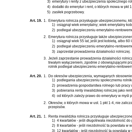
3)
emerytury i renty z ubezpieczenia społecznego ro
4)
dodatki do emerytur i rent, o których mowa w pkt 1
5)
zasiłek pogrzebowy.
Art. 19.
1.
Emerytura rolnicza przysługuje ubezpieczonemu, któ
1)
osiągnął wiek emerytalny; wiek emerytalny kobi
2)
podlegał ubezpieczeniu emerytalno-rentowemu 
2.
Emerytura rolnicza przysługuje także ubezpieczonem
1)
osiągnął wiek 55 lat, jeśli jest kobietą, albo 60 
2)
podlegał ubezpieczeniu emerytalno-rentowemu 
3)
zaprzestał prowadzenia działalności rolniczej.
3.
Jeżeli zaprzestanie prowadzenia działalności roln
trwałym wyłączeniem, zgodnie z obowiązującymi przep
rolnik podlegał ubezpieczeniu emerytalno-rentowem
Art. 20.
1.
Do okresów ubezpieczenia, wymaganych stosownie do art
1)
podlegania ubezpieczeniu społecznemu rolnikó
2)
prowadzenia gospodarstwa rolnego lub pracy w
3)
pobierania renty inwalidzkiej rolniczej jako ren
4)
od których zależy prawo do emerytury w myśl 
2.
Okresów, o których mowa w ust. 1 pkt 1-4, nie zalic
przepisów.
Art. 21.
1.
Renta inwalidzka rolnicza przysługuje ubezpieczone
1)
4 kwartałów - jeśli długotrwała niezdolność do
2)
8 kwartałów - jeśli niezdolność ta powstała w w
3)
12 kwartałów - jeśli niezdolność ta powstała w 