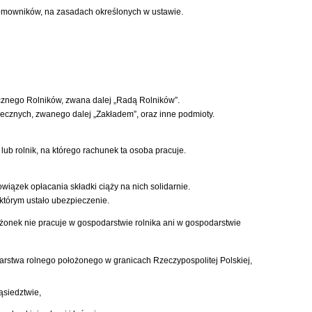
domowników, na zasadach określonych w ustawie.
ecznego Rolników, zwana dalej „Radą Rolników”.
łecznych, zwanego dalej „Zakładem”, oraz inne podmioty.
b rolnik, na którego rachunek ta osoba pracuje.
wiązek opłacania składki ciąży na nich solidarnie.
którym ustało ubezpieczenie.
łżonek nie pracuje w gospodarstwie rolnika ani w gospodarstwie
darstwa rolnego położonego w granicach Rzeczypospolitej Polskiej,
ąsiedztwie,