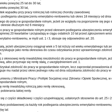
wieku powyżej 25 lat do 30 lat,
 wieku powyżej 30 lat,
kutek wypadku przy pracy rolniczej lub rolniczej choroby zawodowej
res podlegania ubezpieczeniu emerytalno-rentowemu lub okres 18 miesięcy od dnia 
go do pracy w gospodarstwie rolnym, jeżeli ze względu na pogorszenie się jego 
kresie dłuższym niż 6 miesięcy.
y do pracy w gospodarstwie rolnym przed okresem podlegania ubezpieczeniu emery
najmniej 20 kwartałów i przypadają w ciągu ostatnich 10 lat przed zgłoszeniem wnio
ytalno-rentowemu, w myśl ust. 1 i 3, stosuje się odpowiednio art. 20.
stałą, jeżeli ubezpieczony osiągnął wiek o 5 lat niższy od wieku emerytalnego lub 
przysługuje jako renta okresowa do czasu odzyskania przez uprawnionego zdolnośc
m.
 z okresowej renty inwalidzkiej niezdolności do pracy w gospodarstwie rolnym, je
wą, albo przyznaje się rentę stałą, z uwzględnieniem ust. 1.
zyskał zdolność do pracy w gospodarstwie rolnym, lecz zaprzestał prowadzenia działa
guje mu nadal przez okres jednego roku od dnia odzyskania zdolności do pracy w
mieniu z Ministrami Pracy i Polityki Socjalnej oraz Zdrowia i Opieki Społecznej, 
ospodarstwie rolnym,
ię rentę inwalidzką rolniczą jako rentę okresową,
obierania takiej renty.
się z części składkowej i części uzupełniającej, ustalonych stosownie do art. 25 i 
tury podstawowej za każdy rok podlegania ubezpieczeniu emerytalno-rentowemu, z
bę lat: