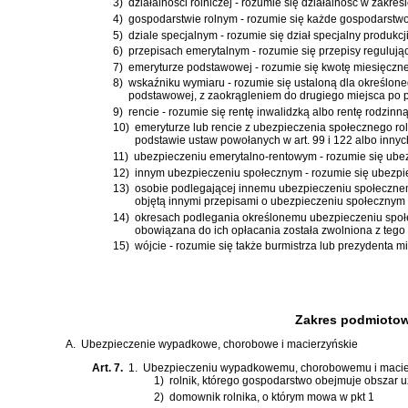
3)
działalności rolniczej - rozumie się działalność w zakresi
4)
gospodarstwie rolnym - rozumie się każde gospodarstwo 
5)
dziale specjalnym - rozumie się dział specjalny produkc
6)
przepisach emerytalnym - rozumie się przepisy regulując
7)
emeryturze podstawowej - rozumie się kwotę miesięcznej
8)
wskaźniku wymiaru - rozumie się ustaloną dla określoneg
podstawowej, z zaokrągleniem do drugiego miejsca po pr
9)
rencie - rozumie się rentę inwalidzką albo rentę rodzinną
10)
emeryturze lub rencie z ubezpieczenia społecznego rol
podstawie ustaw powołanych w art. 99 i 122 albo inny
11)
ubezpieczeniu emerytalno-rentowym - rozumie się ube
12)
innym ubezpieczeniu społecznym - rozumie się ubezpi
13)
osobie podlegającej innemu ubezpieczeniu społeczne
objętą innymi przepisami o ubezpieczeniu społecznym 
14)
okresach podlegania określonemu ubezpieczeniu społec
obowiązana do ich opłacania została zwolniona z tego
15)
wójcie - rozumie się także burmistrza lub prezydenta mi
Zakres podmiotowy
A.
Ubezpieczenie wypadkowe, chorobowe i macierzyńskie
Art. 7.
1.
Ubezpieczeniu wypadkowemu, chorobowemu i macier
1)
rolnik, którego gospodarstwo obejmuje obszar u
2)
domownik rolnika, o którym mowa w pkt 1