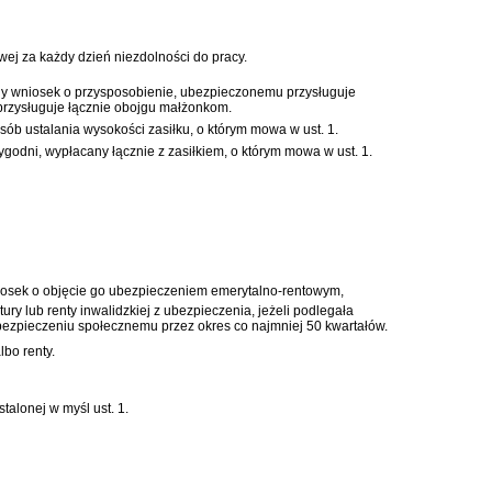
wej za każdy dzień niezdolności do pracy.
ożony wniosek o przysposobienie, ubezpieczonemu przysługuje
 przysługuje łącznie obojgu małżonkom.
ób ustalania wysokości zasiłku, o którym mowa w ust. 1.
godni, wypłacany łącznie z zasiłkiem, o którym mowa w ust. 1.
iosek o objęcie go ubezpieczeniem emerytalno-rentowym,
ry lub renty inwalidzkiej z ubezpieczenia, jeżeli podlegała
ezpieczeniu społecznemu przez okres co najmniej 50 kwartałów.
bo renty.
alonej w myśl ust. 1.