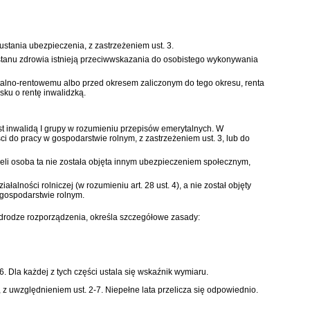
ustania ubezpieczenia, z zastrzeżeniem ust. 3.
stanu zdrowia istnieją przeciwwskazania do osobistego wykonywania
talno-rentowemu albo przed okresem zaliczonym do tego okresu, renta
sku o rentę inwalidzką.
jest inwalidą I grupy w rozumieniu przepisów emerytalnych. W
i do pracy w gospodarstwie rolnym, z zastrzeżeniem ust. 3, lub do
żeli osoba ta nie została objęta innym ubezpieczeniem społecznym,
lności rolniczej (w rozumieniu art. 28 ust. 4), a nie został objęty
 gospodarstwie rolnym.
w drodze rozporządzenia, określa szczegółowe zasady:
26. Dla każdej z tych części ustala się wskaźnik wymiaru.
 uwzględnieniem ust. 2-7. Niepełne lata przelicza się odpowiednio.