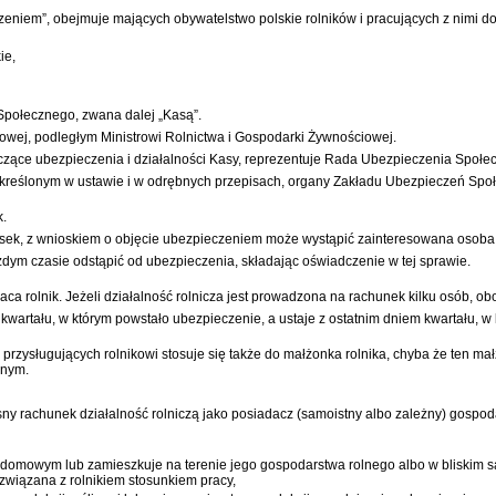
zeniem”, obejmuje mających obywatelstwo polskie rolników i pracujących z nimi 
ie,
Społecznego, zwana dalej „Kasą”.
owej, podległym Ministrowi Rolnictwa i Gospodarki Żywnościowej.
yczące ubezpieczenia i działalności Kasy, reprezentuje Rada Ubezpieczenia Społ
 określonym w ustawie i w odrębnych przepisach, organy Zakładu Ubezpieczeń Spo
k.
sek, z wnioskiem o objęcie ubezpieczeniem może wystąpić zainteresowana osoba lu
ym czasie odstąpić od ubezpieczenia, składając oświadczenie w tej sprawie.
 rolnik. Jeżeli działalność rolnicza jest prowadzona na rachunek kilku osób, obo
wartału, w którym powstało ubezpieczenie, a ustaje z ostatnim dniem kwartału, w 
przysługujących rolnikowi stosuje się także do małżonka rolnika, chyba że ten ma
lnym.
sny rachunek działalność rolniczą jako posiadacz (samoistny albo zależny) gospo
domowym lub zamieszkuje na terenie jego gospodarstwa rolnego albo w bliskim s
 związana z rolnikiem stosunkiem pracy,