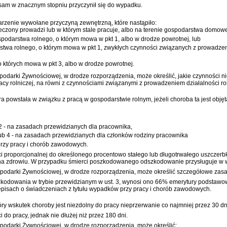
sam w znacznym stopniu przyczynił się do wypadku.
arzenie wywołane przyczyną zewnętrzną, które nastąpiło:
ieczony prowadzi lub w którym stale pracuje, albo na terenie gospodarstwa dom
odarstwa rolnego, o którym mowa w pkt 1, albo w drodze powrotnej, lub
wa rolnego, o którym mowa w pkt 1, zwykłych czynności związanych z prowadzeni
 których mowa w pkt 3, albo w drodze powrotnej.
odarki Żywnościowej, w drodze rozporządzenia, może określić, jakie czynności nie 
cy rolniczej, na równi z czynnościami związanymi z prowadzeniem działalności rol
ra powstała w związku z pracą w gospodarstwie rolnym, jeżeli choroba ta jest o
ub 2 - na zasadach przewidzianych dla pracownika,
 lub 4 - na zasadach przewidzianych dla członków rodziny pracownika
przy pracy i chorób zawodowych.
 proporcjonalnej do określonego procentowo stałego lub długotrwałego uszczerb
 na zdrowiu. W przypadku śmierci poszkodowanego odszkodowanie przysługuje w
spodarki Żywnościowej, w drodze rozporządzenia, może określić szczegółowe za
kodowania w trybie przewidzianym w ust. 3, wynosi ono 66% emerytury podstawowe
pisach o świadczeniach z tytułu wypadków przy pracy i chorób zawodowych.
y wskutek choroby jest niezdolny do pracy nieprzerwanie co najmniej przez 30 dn
 do pracy, jednak nie dłużej niż przez 180 dni.
podarki Żywnościowej, w drodze rozporządzenia, może określić: