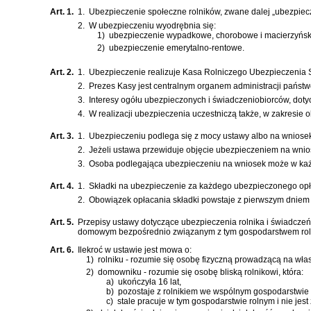
Art. 1.
1.
Ubezpieczenie społeczne rolników, zwane dalej „ubezpiec
2.
W ubezpieczeniu wyodrębnia się:
1)
ubezpieczenie wypadkowe, chorobowe i macierzyńsk
2)
ubezpieczenie emerytalno-rentowe.
Art. 2.
1.
Ubezpieczenie realizuje Kasa Rolniczego Ubezpieczenia 
2.
Prezes Kasy jest centralnym organem administracji państw
3.
Interesy ogółu ubezpieczonych i świadczeniobiorców, dot
4.
W realizacji ubezpieczenia uczestniczą także, w zakresie
Art. 3.
1.
Ubezpieczeniu podlega się z mocy ustawy albo na wniose
2.
Jeżeli ustawa przewiduje objęcie ubezpieczeniem na wnio
3.
Osoba podlegająca ubezpieczeniu na wniosek może w każd
Art. 4.
1.
Składki na ubezpieczenie za każdego ubezpieczonego opłaca
2.
Obowiązek opłacania składki powstaje z pierwszym dniem k
Art. 5.
Przepisy ustawy dotyczące ubezpieczenia rolnika i świadczeń 
domowym bezpośrednio związanym z tym gospodarstwem ro
Art. 6.
Ilekroć w ustawie jest mowa o:
1)
rolniku - rozumie się osobę fizyczną prowadzącą na wła
2)
domowniku - rozumie się osobę bliską rolnikowi, która:
a)
ukończyła 16 lat,
b)
pozostaje z rolnikiem we wspólnym gospodarstwie 
c)
stale pracuje w tym gospodarstwie rolnym i nie jest