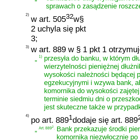
sprawach o zasądzenie roszcz
2)
32
w art. 505
w§
2 uchyla się pkt
3;
3)
w art. 889 w § 1 pkt 1 otrzymu
„
1)
przesyła do banku, w którym dł
wierzytelności pieniężnej dłuż
wysokości należności będącej 
egzekucyjnymi i wzywa bank, a
komornika do wysokości zajętej
terminie siedmiu dni o przeszk
jest skuteczne także w przypa
4)
1
po art. 889
dodaje się art. 889
„
2
Bank przekazuje środki pi
Art. 889
.
komornika niezwłocznie po 