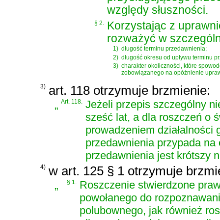
względy słuszności.
§ 2.
Korzystając z uprawni
rozważyć w szczególn
1)
długość terminu przedawnienia;
2)
długość okresu od upływu terminu p
3)
charakter okoliczności, które spow
zobowiązanego na opóźnienie upraw
3)
art. 118 otrzymuje brzmienie:
„
Art. 118.
Jeżeli przepis szczególny n
sześć lat, a dla roszczeń o
prowadzeniem działalności g
przedawnienia przypada na o
przedawnienia jest krótszy n
4)
w art. 125 § 1 otrzymuje brzmi
„
§ 1.
Roszczenie stwierdzone pra
powołanego do rozpoznawani
polubownego, jak również ro