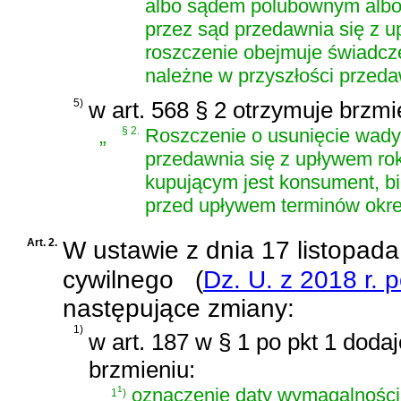
albo sądem polubownym albo 
przez sąd przedawnia się z u
roszczenie obejmuje świadcz
należne w przyszłości przedaw
5)
w art. 568 § 2 otrzymuje brzmi
„
§ 2.
Roszczenie o usunięcie wady
przedawnia się z upływem roku
kupującym jest konsument, b
przed upływem terminów okre
Art. 2.
W
ustawie z dnia 17 listopad
cywilnego
(
Dz. U. z 2018 r. 
następujące zmiany:
1)
w art. 187 w § 1 po pkt 1 dodaj
brzmieniu:
„
1
oznaczenie daty wymagalności
1
)