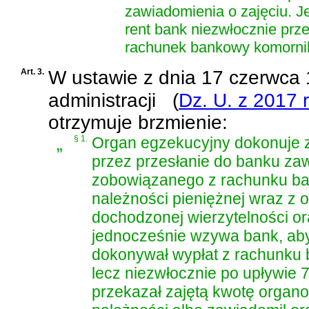
zawiadomienia o zajęciu. J
rent bank niezwłocznie prz
rachunek bankowy komorni
Art. 3.
W
ustawie z dnia 17 czerwca
administracji
(
Dz. U. z 2017 
otrzymuje brzmienie:
„
§ 1.
Organ egzekucyjny dokonuje z
przez przesłanie do banku zaw
zobowiązanego z rachunku b
należności pieniężnej wraz z o
dochodzonej wierzytelności o
jednocześnie wzywa bank, ab
dokonywał wypłat z rachunku 
lecz niezwłocznie po upływie 
przekazał zajętą kwotę orga