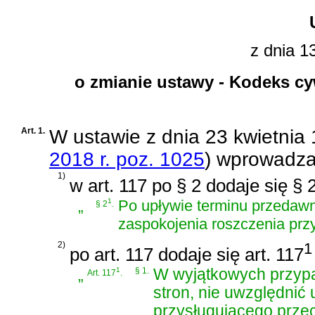
z dnia 1
o zmianie ustawy - Kodeks cy
Art. 1.
W
ustawie z dnia 23 kwietnia 
2018 r. poz. 1025
)
wprowadza 
1)
w art. 117 po § 2 dodaje się § 
„
1
Po upływie terminu przedaw
§ 2
.
zaspokojenia roszczenia pr
2)
1
po art. 117 dodaje się art. 117
„
1
§ 1.
W wyjątkowych przypa
Art. 117
.
stron, nie uwzględnić
przysługującego prze