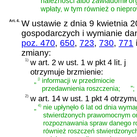
należności albo zawiadomił o
wpłaty, w tym również o nie
Art. 4.
W
ustawie z dnia 9 kwietnia 2
gospodarczych i wymianie da
poz. 470
,
650
,
723
,
730
,
771
zmiany:
1)
w art. 2 w ust. 1 w pkt 4 lit. j
otrzymuje brzmienie:
„
j)
informacji w przedmiocie
”
;
przedawnienia roszczenia;
2)
w art. 14 w ust. 1 pkt 4 otrzym
„
4)
nie upłynęło 6 lat od dnia wym
stwierdzonych prawomocnym or
rozpoznawania spraw danego ro
również roszczeń stwierdzonyc