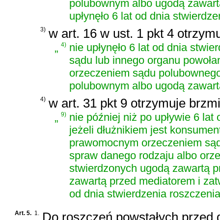
polubownym albo ugodą zawartą
upłynęło 6 lat od dnia stwierdze
3)
w art. 16 w ust. 1 pkt 4 otrzym
„
4)
nie upłynęło 6 lat od dnia st
sądu lub innego organu powoła
orzeczeniem sądu polubownego
polubownym albo ugodą zawartą
4)
w art. 31 pkt 9 otrzymuje brzmi
„
9)
nie później niż po upływie 6 la
jeżeli dłużnikiem jest konsume
prawomocnym orzeczeniem sądu
spraw danego rodzaju albo orz
stwierdzonych ugodą zawartą 
zawartą przed mediatorem i zatw
od dnia stwierdzenia roszczenia
Art. 5.
1.
Do roszczeń powstałych przed d