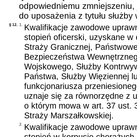
odpowiedniemu zmniejszeniu, j
do uposażenia z tytułu służby
§ 12.
1.
Kwalifikacje zawodowe upraw
stopień oficerski, uzyskane w
Straży Granicznej, Państwowej
Bezpieczeństwa Wewnętrzneg
Wojskowego, Służby Kontrwy
Państwa, Służby Więziennej l
funkcjonariusza przeniesioneg
uznaje się za równorzędne z 
o którym mowa w
art. 37 ust.
Straży Marszałkowskiej
.
2.
Kwalifikacje zawodowe upraw
stopień w korpusie chorążyc