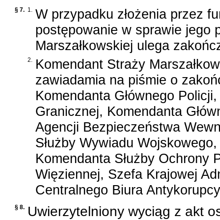
§ 7.
1.
W przypadku złożenia przez fu
postępowanie w sprawie jego p
Marszałkowskiej ulega zakońc
2.
Komendant Straży Marszałkows
zawiadamia na piśmie o zakoń
Komendanta Głównego Policji
Granicznej, Komendanta Główn
Agencji Bezpieczeństwa Wewnę
Służby Wywiadu Wojskowego, 
Komendanta Służby Ochrony P
Więziennej, Szefa Krajowej Adm
Centralnego Biura Antykorupcy
§ 8.
Uwierzytelniony wyciąg z akt 