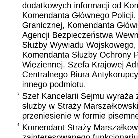
dodatkowych informacji od Ko
Komendanta Głównego Policji
Granicznej, Komendanta Główn
Agencji Bezpieczeństwa Wewnę
Służby Wywiadu Wojskowego, 
Komendanta Służby Ochrony P
Więziennej, Szefa Krajowej Adm
Centralnego Biura Antykorupcy
innego podmiotu.
3.
Szef Kancelarii Sejmu wyraża 
służby w Straży Marszałkowski
przeniesienie w formie pisemne
4.
Komendant Straży Marszałkows
zainteresowanego funkcjonari