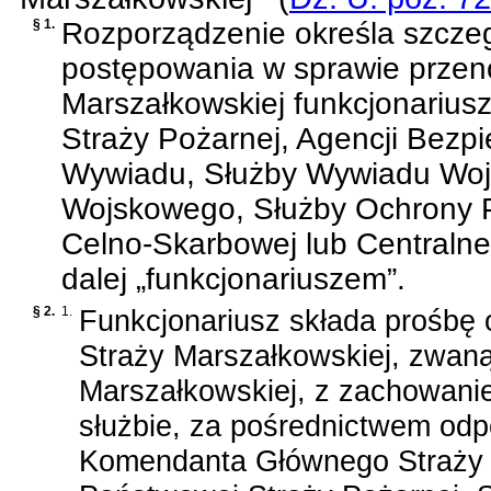
§ 1.
Rozporządzenie określa szczeg
postępowania w sprawie przen
Marszałkowskiej funkcjonariusz
Straży Pożarnej, Agencji Bezp
Wywiadu, Służby Wywiadu Woj
Wojskowego, Służby Ochrony P
Celno-Skarbowej lub Centraln
dalej „funkcjonariuszem”.
§ 2.
1.
Funkcjonariusz składa prośbę o
Straży Marszałkowskiej, zwaną
Marszałkowskiej, z zachowanie
służbie, za pośrednictwem od
Komendanta Głównego Straży 