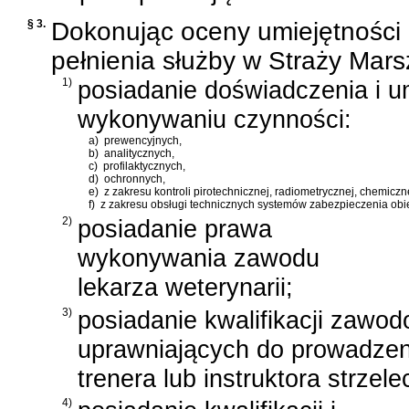
§ 3.
Dokonując oceny umiejętności 
pełnienia służby w Straży Mars
1)
posiadanie doświadczenia i u
wykonywaniu czynności:
a)
prewencyjnych,
b)
analitycznych,
c)
profilaktycznych,
d)
ochronnych,
e)
z zakresu kontroli pirotechnicznej, radiometrycznej, chemiczn
f)
z zakresu obsługi technicznych systemów zabezpieczenia ob
2)
posiadanie prawa
wykonywania zawodu
lekarza weterynarii;
3)
posiadanie kwalifikacji zawod
uprawniających do prowadzen
trenera lub instruktora strze
4)