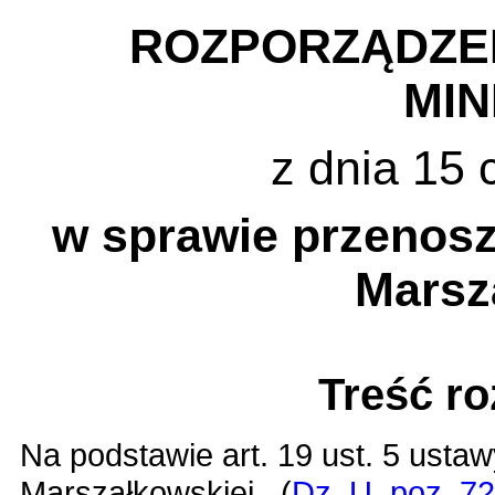
ROZPORZĄDZE
MI
z dnia 15 
w sprawie przenosz
Marsz
Treść r
Na podstawie
art. 19 ust. 5 usta
Marszałkowskiej
(
Dz. U. poz. 7