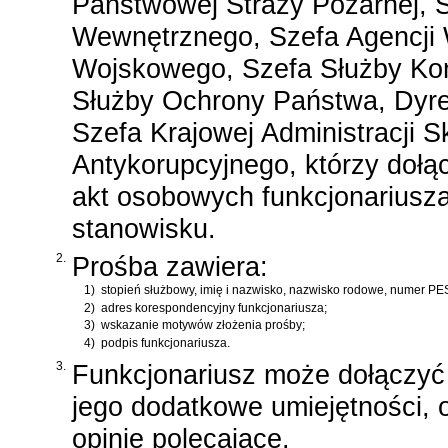
Państwowej Straży Pożarnej, 
Wewnętrznego, Szefa Agencji
Wojskowego, Szefa Służby K
Służby Ochrony Państwa, Dyre
Szefa Krajowej Administracji S
Antykorupcyjnego, którzy dołą
akt osobowych funkcjonariusz
stanowisku.
2.
Prośba zawiera:
1)
stopień służbowy, imię i nazwisko, nazwisko rodowe, numer PE
2)
adres korespondencyjny funkcjonariusza;
3)
wskazanie motywów złożenia prośby;
4)
podpis funkcjonariusza.
3.
Funkcjonariusz może dołączyć 
jego dodatkowe umiejętności,
opinie polecające.