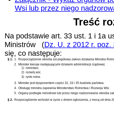
Wsi lub przez niego nadzoro
Treść r
Na podstawie
art. 33 ust. 1 i 1a 
Ministrów
(
Dz. U. z 2012 r. poz.
się, co następuje:
§ 1.
1.
Rozporządzenie określa szczegółowy zakres działania Ministra Rolni
2.
Minister kieruje następującymi działami administracji rządowej:
1)
rolnictwo;
2)
rozwój wsi;
3)
rynki rolne.
3.
Minister jest dysponentem części 32, 33 i 35 budżetu państwa.
4.
Obsługę ministra zapewnia Ministerstwo Rolnictwa i Rozwoju Wsi.
5.
Organy podległe ministrowi lub przez niego nadzorowane określa za
§ 2.
Rozporządzenie wchodzi w życie z dniem ogłoszenia, z mocą od dnia 20