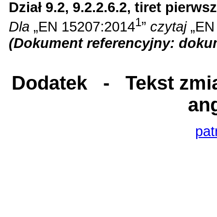
Dział 9.2, 9.2.2.6.2, tiret pierws
1
Dla
„EN 15207:2014
”
czytaj
„EN
(Dokument referencyjny: dokum
Dodatek
- Tekst zmia
an
pat