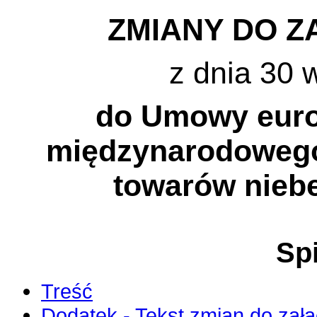
ZMIANY DO Z
z dnia 30 
do Umowy europ
międzynarodoweg
towarów nieb
Spi
Treść
Dodatek - Tekst zmian do zał