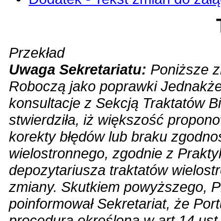
Przekład
Uwaga Sekretariatu:
Poniższe z
Roboczą jako poprawki Jednakże,
konsultacje z Sekcją Traktatów 
stwierdziła, iż większość propon
korekty błędów lub braku zgodnoś
wielostronnego, zgodnie z Prakt
depozytariusza traktatów wielost
zmiany. Skutkiem powyższego, 
poinformował Sekretariat, że Por
procedurą określoną w art 14 ust