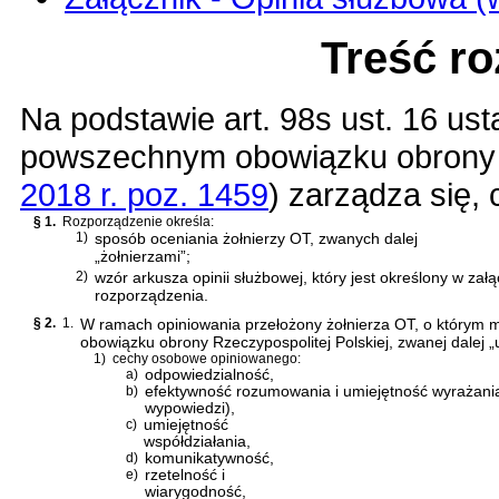
Treść r
Na podstawie
art. 98s ust. 16 us
powszechnym obowiązku obrony R
2018 r. poz. 1459
)
zarządza się, 
§ 1.
Rozporządzenie określa:
1)
sposób oceniania żołnierzy OT, zwanych dalej
„żołnierzami”;
2)
wzór arkusza opinii służbowej, który jest określony w zał
rozporządzenia.
§ 2.
1.
W ramach opiniowania przełożony żołnierza OT, o którym
obowiązku obrony Rzeczypospolitej Polskiej
, zwanej dalej 
1)
cechy osobowe opiniowanego:
a)
odpowiedzialność,
b)
efektywność rozumowania i umiejętność wyrażania
wypowiedzi),
c)
umiejętność
współdziałania,
d)
komunikatywność,
e)
rzetelność i
wiarygodność,