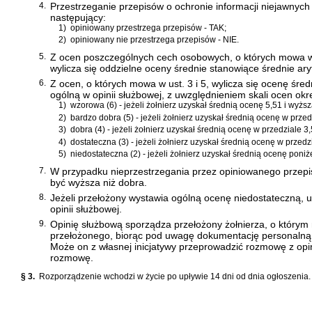
4.
Przestrzeganie przepisów o ochronie informacji niejawnych
następujący:
1)
opiniowany przestrzega przepisów - TAK;
2)
opiniowany nie przestrzega przepisów - NIE.
5.
Z ocen poszczególnych cech osobowych, o których mowa w us
wylicza się oddzielne oceny średnie stanowiące średnie ar
6.
Z ocen, o których mowa w ust. 3 i 5, wylicza się ocenę śred
ogólną w opinii służbowej, z uwzględnieniem skali ocen okre
1)
wzorowa (6) - jeżeli żołnierz uzyskał średnią ocenę 5,51 i wyższ
2)
bardzo dobra (5) - jeżeli żołnierz uzyskał średnią ocenę w przed
3)
dobra (4) - jeżeli żołnierz uzyskał średnią ocenę w przedziale 3
4)
dostateczna (3) - jeżeli żołnierz uzyskał średnią ocenę w przedz
5)
niedostateczna (2) - jeżeli żołnierz uzyskał średnią ocenę poniże
7.
W przypadku nieprzestrzegania przez opiniowanego przepi
być wyższa niż dobra.
8.
Jeżeli przełożony wystawia ogólną ocenę niedostateczną, 
opinii służbowej.
9.
Opinię służbową sporządza przełożony żołnierza, o którym 
przełożonego, biorąc pod uwagę dokumentację personalną, 
Może on z własnej inicjatywy przeprowadzić rozmowę z op
rozmowę.
§ 3.
Rozporządzenie wchodzi w życie po upływie 14 dni od dnia ogłoszenia.