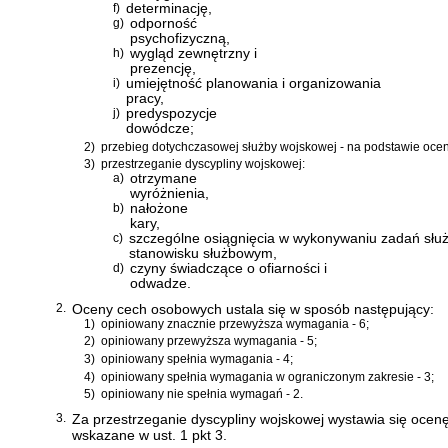
f)
determinację,
g)
odporność
psychofizyczną,
h)
wygląd zewnętrzny i
prezencję,
i)
umiejętność planowania i organizowania
pracy,
j)
predyspozycje
dowódcze;
2)
przebieg dotychczasowej służby wojskowej - na podstawie ocen
3)
przestrzeganie dyscypliny wojskowej:
a)
otrzymane
wyróżnienia,
b)
nałożone
kary,
c)
szczególne osiągnięcia w wykonywaniu zadań słu
stanowisku służbowym,
d)
czyny świadczące o ofiarności i
odwadze.
2.
Oceny cech osobowych ustala się w sposób następujący:
1)
opiniowany znacznie przewyższa wymagania - 6;
2)
opiniowany przewyższa wymagania - 5;
3)
opiniowany spełnia wymagania - 4;
4)
opiniowany spełnia wymagania w ograniczonym zakresie - 3;
5)
opiniowany nie spełnia wymagań - 2.
3.
Za przestrzeganie dyscypliny wojskowej wystawia się ocenę
wskazane w ust. 1 pkt 3.