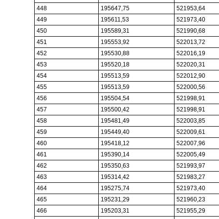
448
195647,75
521953,64
449
195611,53
521973,40
450
195589,31
521990,68
451
195553,92
522013,72
452
195530,88
522016,19
453
195520,18
522020,31
454
195513,59
522012,90
455
195513,59
522000,56
456
195504,54
521998,91
457
195500,42
521998,91
458
195481,49
522003,85
459
195449,40
522009,61
460
195418,12
522007,96
461
195390,14
522005,49
462
195350,63
521993,97
463
195314,42
521983,27
464
195275,74
521973,40
465
195231,29
521960,23
466
195203,31
521955,29