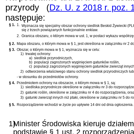
przyrody
(
Dz. U. z 2018 r. poz. 
następuje:
§ 1.
1.
Wyznacza się specjalny obszar ochrony siedlisk Beskid Żywiecki (
się z trzech powiązanych funkcjonalnie enklaw.
2.
Granica obszaru, o którym mowa w ust. 1, w postaci wykazu współrzę
§ 2.
Mapa obszaru, o którym mowa w § 1, jest określona w załączniku nr 2 d
§ 3.
Obszar, o którym mowa w § 1, wyznacza się w celu:
1)
trwałej ochrony:
a)
siedlisk przyrodniczych,
b)
populacji zagrożonych wyginięciem gatunków roślin,
c)
populacji zagrożonych wyginięciem gatunków zwierząt innych 
2)
odtworzenia właściwego stanu ochrony siedlisk przyrodniczych lub 
- w stosunku do przedmiotów ochrony.
§ 4.
Przedmiotem ochrony na obszarze, o którym mowa w § 1, są:
1)
siedliska przyrodnicze określone w załączniku nr 3 do rozporządze
2)
gatunki roślin, określone w załączniku nr 4 do rozporządzenia, oraz
3)
gatunki zwierząt innych niż ptaki, określone w załączniku nr 5 do r
§ 5.
Rozporządzenie wchodzi w życie po upływie 14 dni od dnia ogłoszenia.
1)
Minister Środowiska kieruje działem
podstawie § 1 ust. 2 rozporządzeni