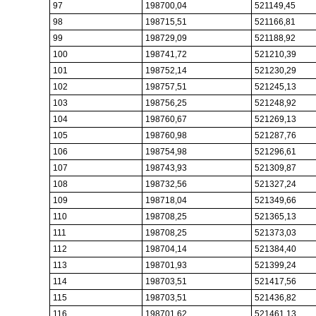
97
198700,04
521149,45
98
198715,51
521166,81
99
198729,09
521188,92
100
198741,72
521210,39
101
198752,14
521230,29
102
198757,51
521245,13
103
198756,25
521248,92
104
198760,67
521269,13
105
198760,98
521287,76
106
198754,98
521296,61
107
198743,93
521309,87
108
198732,56
521327,24
109
198718,04
521349,66
110
198708,25
521365,13
111
198708,25
521373,03
112
198704,14
521384,40
113
198701,93
521399,24
114
198703,51
521417,56
115
198703,51
521436,82
116
198701,62
521461,13