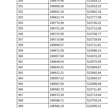
350
196874,46
522828,11
351
196860,06
522818,23
352
196841,54
522802,18
353
196812,74
522777,08
354
196774,06
522746,22
355
196731,26
522712,06
356
196725,50
522708,77
357
196716,86
522728,93
358
196699,57
522711,65
359
196671,59
522686,14
360
196657,60
522676,26
361
196648,54
522670,50
362
196640,31
522669,67
363
196622,21
522682,84
364
196597,52
522694,37
365
196587,64
522698,48
366
196582,70
522711,65
367
196575,30
522714,94
368
196568,71
522704,24
369
196566,24
522685,31