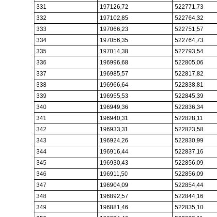
331
197126,72
522771,73
332
197102,85
522764,32
333
197066,23
522751,57
334
197056,35
522764,73
335
197014,38
522793,54
336
196996,68
522805,06
337
196985,57
522817,82
338
196966,64
522838,81
339
196955,53
522845,39
340
196949,36
522836,34
341
196940,31
522828,11
342
196933,31
522823,58
343
196924,26
522830,99
344
196916,44
522837,16
345
196930,43
522856,09
346
196911,50
522856,09
347
196904,09
522854,44
348
196892,57
522844,16
349
196881,46
522835,10