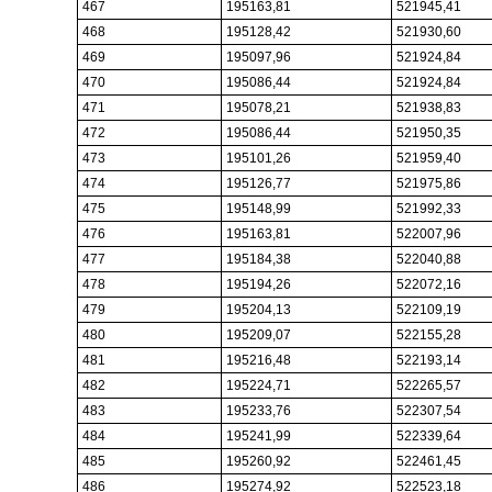
467
195163,81
521945,41
468
195128,42
521930,60
469
195097,96
521924,84
470
195086,44
521924,84
471
195078,21
521938,83
472
195086,44
521950,35
473
195101,26
521959,40
474
195126,77
521975,86
475
195148,99
521992,33
476
195163,81
522007,96
477
195184,38
522040,88
478
195194,26
522072,16
479
195204,13
522109,19
480
195209,07
522155,28
481
195216,48
522193,14
482
195224,71
522265,57
483
195233,76
522307,54
484
195241,99
522339,64
485
195260,92
522461,45
486
195274,92
522523,18