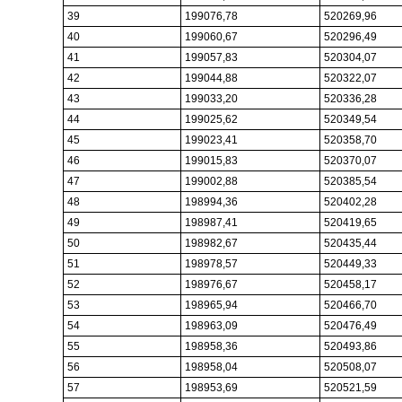
39
199076,78
520269,96
40
199060,67
520296,49
41
199057,83
520304,07
42
199044,88
520322,07
43
199033,20
520336,28
44
199025,62
520349,54
45
199023,41
520358,70
46
199015,83
520370,07
47
199002,88
520385,54
48
198994,36
520402,28
49
198987,41
520419,65
50
198982,67
520435,44
51
198978,57
520449,33
52
198976,67
520458,17
53
198965,94
520466,70
54
198963,09
520476,49
55
198958,36
520493,86
56
198958,04
520508,07
57
198953,69
520521,59