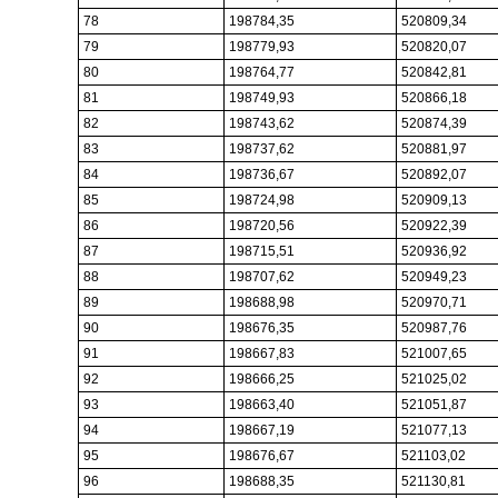
78
198784,35
520809,34
79
198779,93
520820,07
80
198764,77
520842,81
81
198749,93
520866,18
82
198743,62
520874,39
83
198737,62
520881,97
84
198736,67
520892,07
85
198724,98
520909,13
86
198720,56
520922,39
87
198715,51
520936,92
88
198707,62
520949,23
89
198688,98
520970,71
90
198676,35
520987,76
91
198667,83
521007,65
92
198666,25
521025,02
93
198663,40
521051,87
94
198667,19
521077,13
95
198676,67
521103,02
96
198688,35
521130,81