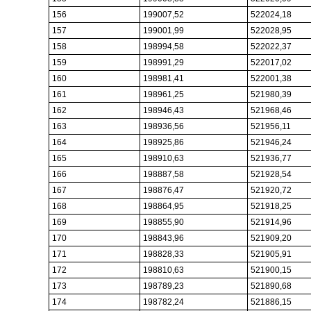
156
199007,52
522024,18
157
199001,99
522028,95
158
198994,58
522022,37
159
198991,29
522017,02
160
198981,41
522001,38
161
198961,25
521980,39
162
198946,43
521968,46
163
198936,56
521956,11
164
198925,86
521946,24
165
198910,63
521936,77
166
198887,58
521928,54
167
198876,47
521920,72
168
198864,95
521918,25
169
198855,90
521914,96
170
198843,96
521909,20
171
198828,33
521905,91
172
198810,63
521900,15
173
198789,23
521890,68
174
198782,24
521886,15