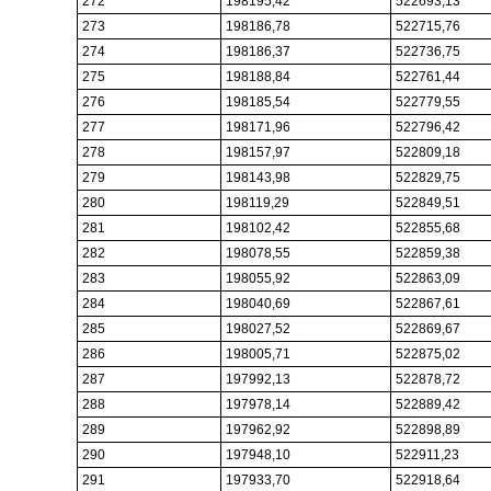
272
198195,42
522693,13
273
198186,78
522715,76
274
198186,37
522736,75
275
198188,84
522761,44
276
198185,54
522779,55
277
198171,96
522796,42
278
198157,97
522809,18
279
198143,98
522829,75
280
198119,29
522849,51
281
198102,42
522855,68
282
198078,55
522859,38
283
198055,92
522863,09
284
198040,69
522867,61
285
198027,52
522869,67
286
198005,71
522875,02
287
197992,13
522878,72
288
197978,14
522889,42
289
197962,92
522898,89
290
197948,10
522911,23
291
197933,70
522918,64