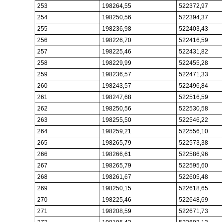
253
198264,55
522372,97
254
198250,56
522394,37
255
198236,98
522403,43
256
198226,70
522416,59
257
198225,46
522431,82
258
198229,99
522455,28
259
198236,57
522471,33
260
198243,57
522496,84
261
198247,68
522516,59
262
198250,56
522530,58
263
198255,50
522546,22
264
198259,21
522556,10
265
198265,79
522573,38
266
198266,61
522586,96
267
198265,79
522595,60
268
198261,67
522605,48
269
198250,15
522618,65
270
198225,46
522648,69
271
198208,59
522671,73