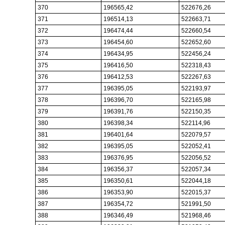
370
196565,42
522676,26
371
196514,13
522663,71
372
196474,44
522660,54
373
196454,60
522652,60
374
196434,95
522456,24
375
196416,50
522318,43
376
196412,53
522267,63
377
196395,05
522193,97
378
196396,70
522165,98
379
196391,76
522150,35
380
196398,34
522114,96
381
196401,64
522079,57
382
196395,05
522052,41
383
196376,95
522056,52
384
196356,37
522057,34
385
196350,61
522044,18
386
196353,90
522015,37
387
196354,72
521991,50
388
196346,49
521968,46