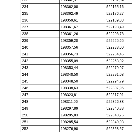
234
198362,08
522165,16
235
198362,49
522176,27
236
198359,61
522189,03
237
198361,67
522198,49
238
198361,26
522208,78
239
198359,20
522225,65
240
198357,56
522238,00
241
198356,73
522254,46
242
198355,09
522263,92
243
198353,44
522279,97
244
198348,50
522291,08
245
198348,50
522294,79
246
198338,63
522307,96
247
198323,81
522317,01
248
198311,06
522326,88
249
198297,89
522340,88
250
198295,83
522343,76
251
198285,54
522349,93
252
198276,90
522358,57