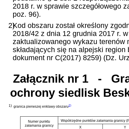
2018 r. w sprawie szczegółowego za
poz. 96).
2)
Kod obszaru został określony zgod
2018/42 z dnia 12 grudnia 2017 r. w
zaktualizowanego wykazu terenów 
składających się na alpejski region
dokument nr C(2017) 8259) (Dz. Urz.
Załącznik nr 1
- Gran
ochrony siedlisk Bes
1)
2)
granica pierwszej enklawy obszaru
Współrzędne punktów załamania granicy (
Numer punktu
załamania granicy
X
Y