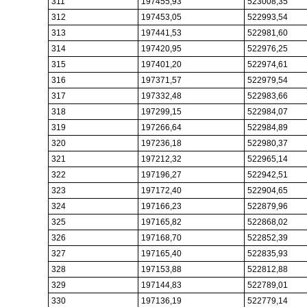
311
197455,93
523008,35
312
197453,05
522993,54
313
197441,53
522981,60
314
197420,95
522976,25
315
197401,20
522974,61
316
197371,57
522979,54
317
197332,48
522983,66
318
197299,15
522984,07
319
197266,64
522984,89
320
197236,18
522980,37
321
197212,32
522965,14
322
197196,27
522942,51
323
197172,40
522904,65
324
197166,23
522879,96
325
197165,82
522868,02
326
197168,70
522852,39
327
197165,40
522835,93
328
197153,88
522812,88
329
197144,83
522789,01
330
197136,19
522779,14