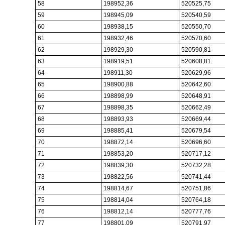
58
198952,36
520525,75
59
198945,09
520540,59
60
198938,15
520550,70
61
198932,46
520570,60
62
198929,30
520590,81
63
198919,51
520608,81
64
198911,30
520629,96
65
198900,88
520642,60
66
198898,99
520648,91
67
198898,35
520662,49
68
198893,93
520669,44
69
198885,41
520679,54
70
198872,14
520696,60
71
198853,20
520717,12
72
198839,30
520732,28
73
198822,56
520741,44
74
198814,67
520751,86
75
198814,04
520764,18
76
198812,14
520777,76
77
198801,09
520791,97