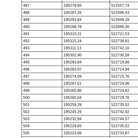
487
195279,85
522557,74
488
195287,26
522596,43
489
195293,84
522648,28
490
195298,78
522699,30
491
195310,31
522721,53
492
195315,24
522738,81
493
195311,13
522742,10
494
195302,90
522730,58
495
195293,84
522719,88
496
195283,97
522714,94
497
195274,09
522715,76
498
195267,51
522719,06
499
195265,86
522724,82
500
195265,04
522729,76
501
195259,28
522735,52
502
195245,29
522742,92
503
195232,94
522744,57
504
195229,65
522735,52
505
195223,06
522733,87