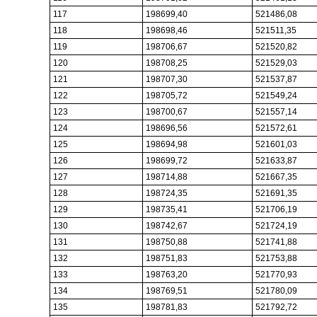
117
198699,40
521486,08
118
198698,46
521511,35
119
198706,67
521520,82
120
198708,25
521529,03
121
198707,30
521537,87
122
198705,72
521549,24
123
198700,67
521557,14
124
198696,56
521572,61
125
198694,98
521601,03
126
198699,72
521633,87
127
198714,88
521667,35
128
198724,35
521691,35
129
198735,41
521706,19
130
198742,67
521724,19
131
198750,88
521741,88
132
198751,83
521753,88
133
198763,20
521770,93
134
198769,51
521780,09
135
198781,83
521792,72