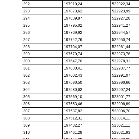
292
197910,24
522922,34
293
197873,62
522923,99
294
197839,87
522927,28
295
197795,02
522941,27
296
197769,92
522944,57
297
197742,76
522950,74
298
197704,07
522961,44
299
197670,74
522973,78
300
197647,70
522978,31
301
197630,41
522987,77
302
197602,43
522991,07
303
197590,50
522990,66
304
197580,62
522997,24
305
197569,10
523001,77
306
197553,46
522998,89
307
197537,82
523006,70
308
197512,31
523014,11
309
197482,27
523021,11
310
197461,28
523021,93