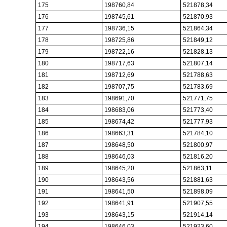
175
198760,84
521878,34
176
198745,61
521870,93
177
198736,15
521864,34
178
198725,86
521849,12
179
198722,16
521828,13
180
198717,63
521807,14
181
198712,69
521788,63
182
198707,75
521783,69
183
198691,70
521771,75
184
198683,06
521773,40
185
198674,42
521777,93
186
198663,31
521784,10
187
198648,50
521800,97
188
198646,03
521816,20
189
198645,20
521863,11
190
198643,56
521881,63
191
198641,50
521898,09
192
198641,91
521907,55
193
198643,15
521914,14
194
198646,03
521923,60