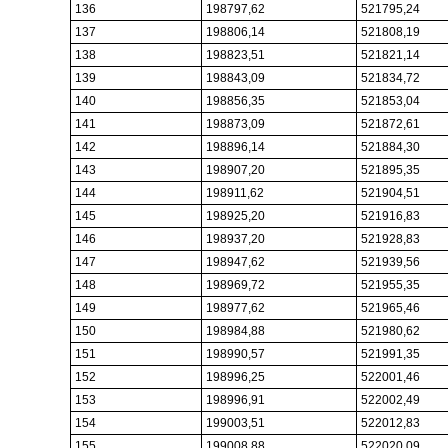
136
198797,62
521795,24
137
198806,14
521808,19
138
198823,51
521821,14
139
198843,09
521834,72
140
198856,35
521853,04
141
198873,09
521872,61
142
198896,14
521884,30
143
198907,20
521895,35
144
198911,62
521904,51
145
198925,20
521916,83
146
198937,20
521928,83
147
198947,62
521939,56
148
198969,72
521955,35
149
198977,62
521965,46
150
198984,88
521980,62
151
198990,57
521991,35
152
198996,25
522001,46
153
198996,91
522002,49
154
199003,51
522012,83
155
199008,88
522020,09