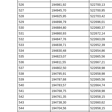
526
194981,92
522700,13
527
194945,70
522700,95
528
194925,95
522703,42
529
194898,79
522696,01
530
194884,80
522680,37
531
194860,93
522672,14
532
194847,76
522663,09
533
194838,71
522652,39
534
194830,48
522654,86
535
194823,07
522665,56
536
194811,55
522667,21
537
194802,50
522658,98
538
194795,91
522658,98
539
194787,68
522665,56
540
194783,57
522664,74
541
194768,75
522658,98
542
194761,35
522658,15
543
194738,30
522660,62
544
194704,56
522658,15