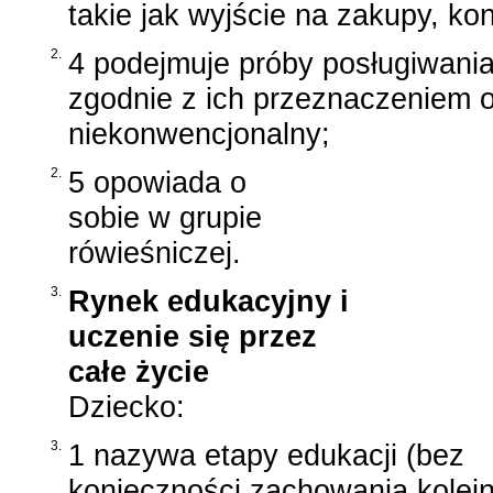
takie jak wyjście na zakupy, kon
2.
4 podejmuje próby posługiwania
zgodnie z ich przeznaczeniem o
niekonwencjonalny;
2.
5 opowiada o
sobie w grupie
rówieśniczej.
3.
Rynek edukacyjny i
uczenie się przez
całe życie
Dziecko:
3.
1 nazywa etapy edukacji (bez
konieczności zachowania kolejn