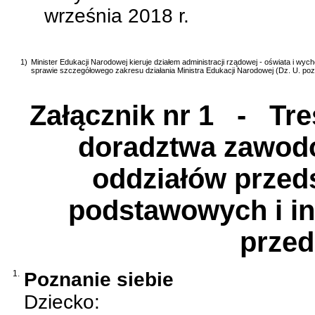
września 2018 r.
1)
Minister Edukacji Narodowej kieruje działem administracji rządowej - oświata i wy
sprawie szczegółowego zakresu działania Ministra Edukacji Narodowej (Dz. U. poz
Załącznik nr 1
- Treś
doradztwa zawodo
oddziałów przed
podstawowych i i
przed
1.
Poznanie siebie
Dziecko: