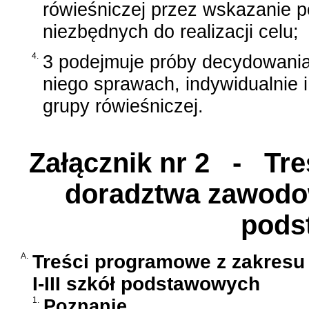
rówieśniczej przez wskazanie p
niezbędnych do realizacji celu;
4.
3 podejmuje próby decydowani
niego sprawach, indywidualnie 
grupy rówieśniczej.
Załącznik nr 2
- Treś
doradztwa zawodow
pods
A.
Treści programowe z zakresu
I-III szkół podstawowych
1.
Poznanie