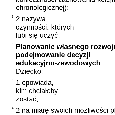
chronologicznej);
3.
2 nazywa
czynności, których
lubi się uczyć.
4.
Planowanie własnego rozwoju
podejmowanie decyzji
edukacyjno-zawodowych
Dziecko:
4.
1 opowiada,
kim chciałoby
zostać;
4.
2 na miarę swoich możliwości pl