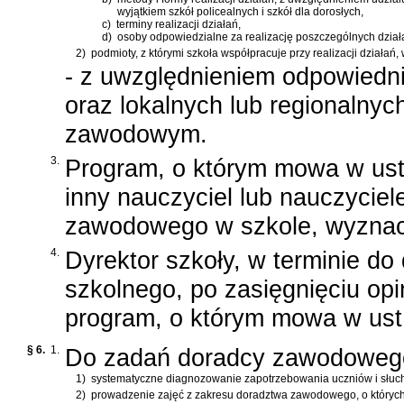
wyjątkiem szkół policealnych i szkół dla dorosłych,
c)
terminy realizacji działań,
d)
osoby odpowiedzialne za realizację poszczególnych dział
2)
podmioty, z którymi szkoła współpracuje przy realizacji działań
- z uwzględnieniem odpowiedni
oraz lokalnych lub regionalny
zawodowym.
3.
Program, o którym mowa w ust
inny nauczyciel lub nauczyciel
zawodowego w szkole, wyznacz
4.
Dyrektor szkoły, w terminie do
szkolnego, po zasięgnięciu opi
program, o którym mowa w ust.
§ 6.
1.
Do zadań doradcy zawodowego
1)
systematyczne diagnozowanie zapotrzebowania uczniów i słuch
2)
prowadzenie zajęć z zakresu doradztwa zawodowego, o których m