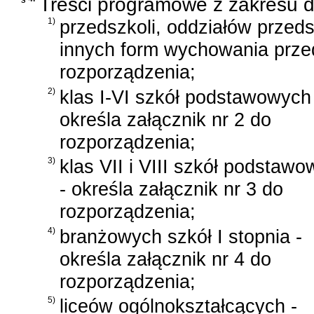
Treści programowe z zakresu 
1)
przedszkoli, oddziałów przed
innych form wychowania przed
rozporządzenia;
2)
klas I-VI szkół podstawowych
określa załącznik nr 2 do
rozporządzenia;
3)
klas VII i VIII szkół podstaw
- określa załącznik nr 3 do
rozporządzenia;
4)
branżowych szkół I stopnia -
określa załącznik nr 4 do
rozporządzenia;
5)
liceów ogólnokształcących -