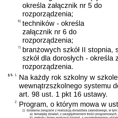
określa załącznik nr 5 do
rozporządzenia;
6)
techników - określa
załącznik nr 6 do
rozporządzenia;
7)
branżowych szkół II stopnia, s
szkół dla dorosłych - określa 
rozporządzenia.
§ 5.
1.
Na każdy rok szkolny w szkole 
wewnątrzszkolnego systemu 
art. 98 ust. 1 pkt 16 ustawy.
2.
Program, o którym mowa w ust.
1)
działania związane z realizacją doradztwa zawodowego, w tym:
a)
tematykę działań, z uwzględnieniem treści programowych, o
b)
metody i formy realizacji działań, z uwzględnieniem udział