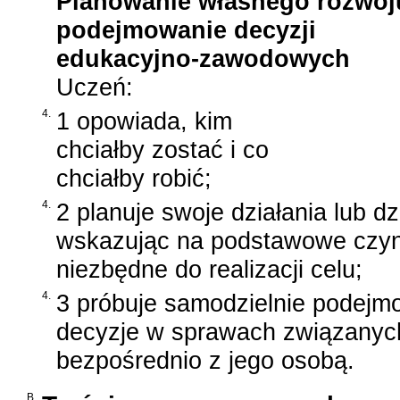
Planowanie własnego rozwoju
podejmowanie decyzji
edukacyjno-zawodowych
Uczeń:
4.
1 opowiada, kim
chciałby zostać i co
chciałby robić;
4.
2 planuje swoje działania lub dz
wskazując na podstawowe czyn
niezbędne do realizacji celu;
4.
3 próbuje samodzielnie podej
decyzje w sprawach związanyc
bezpośrednio z jego osobą.
B.