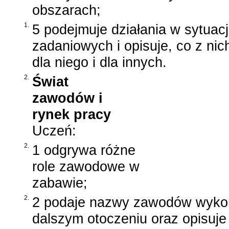
obszarach;
1.
5 podejmuje działania w sytuac
zadaniowych i opisuje, co z nic
dla niego i dla innych.
2.
Świat
zawodów i
rynek pracy
Uczeń:
2.
1 odgrywa różne
role zawodowe w
zabawie;
2.
2 podaje nazwy zawodów wykon
dalszym otoczeniu oraz opisuj