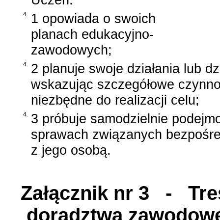
4.
1 opowiada o swoich
planach edukacyjno-
zawodowych;
4.
2 planuje swoje działania lub dz
wskazując szczegółowe czynnoś
niezbędne do realizacji celu;
4.
3 próbuje samodzielnie podejm
sprawach związanych bezpośred
z jego osobą.
Załącznik nr 3
- Treś
doradztwa zawodowego