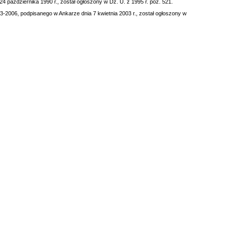
 października 1990 r., został ogłoszony w Dz. U. z 1995 r. poz. 521.
3-2006, podpisanego w Ankarze dnia 7 kwietnia 2003 r., został ogłoszony w