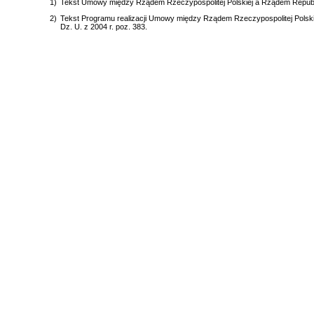
1)
Tekst Umowy między Rządem Rzeczypospolitej Polskiej a Rządem Republiki T
2)
Tekst Programu realizacji Umowy między Rządem Rzeczypospolitej Polskiej 
Dz. U. z 2004 r. poz. 383.