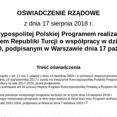
OŚWIADCZENIE RZĄDOWE
z dnia 17 sierpnia 2018 r.
zypospolitej Polskiej Programem reali
em Republiki Turcji o współpracy w dzi
0, podpisanym w Warszawie dnia 17 paź
Treść oświadczenia
 związku z art. 13 ust. 1 ustawy z dnia 14 kwietnia 2000 r. o umowach międzynarodo
 dniu 16 października 2017 r. zgody na związanie Rzeczypospolitej Polskiej Prog
ultury na lata 2017-2020, przez podpisanie.
na podstawie
art. IX Umowy między Rządem Rzeczypospolitej Polskiej a Rządem Repub
anie pierwsze niniejszego programu wchodzi on w życie dnia 19 sierpnia 2018 r.
rugie niniejszego programu w dniu jego wejścia w życie traci moc Program realizac
2)
lata 2003-2006, podpisany w Ankarze dnia 7 kwietnia 2003 r.
.