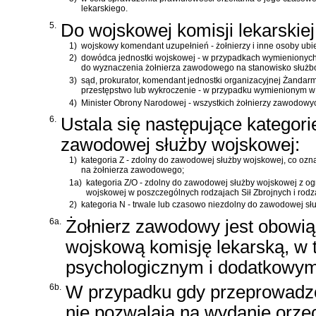
lekarskiego.
5.
Do wojskowej komisji lekarskiej 
1)
wojskowy komendant uzupełnień - żołnierzy i inne osoby ub
2)
dowódca jednostki wojskowej - w przypadkach wymienionych w u
do wyznaczenia żołnierza zawodowego na stanowisko służbowe
3)
sąd, prokurator, komendant jednostki organizacyjnej Żandar
przestępstwo lub wykroczenie - w przypadku wymienionym w u
4)
Minister Obrony Narodowej - wszystkich żołnierzy zawodowy
6.
Ustala się następujące kategorie
zawodowej służby wojskowej:
1)
kategoria Z - zdolny do zawodowej służby wojskowej, co oz
na żołnierza zawodowego;
1a)
kategoria Z/O - zdolny do zawodowej służby wojskowej z o
wojskowej w poszczególnych rodzajach Sił Zbrojnych i rod
2)
kategoria N - trwale lub czasowo niezdolny do zawodowej s
6a.
Żołnierz zawodowy jest obowi
wojskową komisję lekarską, w 
psychologicznym i dodatkowym
6b.
W przypadku gdy przeprowadz
nie pozwalają na wydanie orze