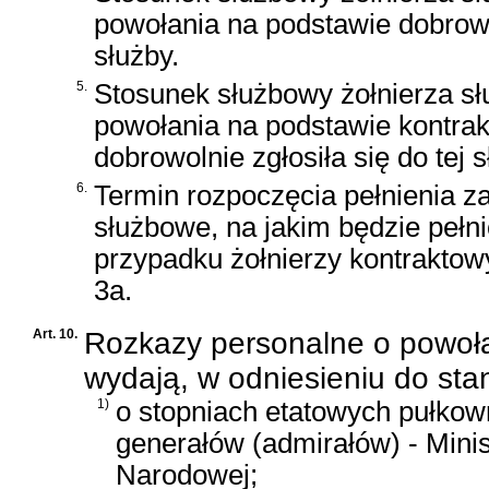
powołania na podstawie dobrowo
służby.
5.
Stosunek służbowy żołnierza sł
powołania na podstawie kontrak
dobrowolnie zgłosiła się do tej
6.
Termin rozpoczęcia pełnienia 
służbowe, na jakim będzie pełni
przypadku żołnierzy kontraktowyc
3a.
Art. 10.
Rozkazy personalne o powoł
wydają, w odniesieniu do st
1)
o stopniach etatowych pułkow
generałów (admirałów) - Mini
Narodowej;