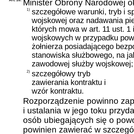
Minister Obrony Narodowej ok
1)
szczegółowe warunki, tryb i 
wojskowej oraz nadawania pi
których mowa w art. 11 ust. 1 i
wojskowych w przypadku powo
żołnierza posiadającego bezp
stanowiska służbowego, na j
zawodowej służby wojskowej;
2)
szczegółowy tryb
zawierania kontraktu i
wzór kontraktu.
Rozporządzenie powinno zap
i ustalania w jego toku przy
osób ubiegających się o powo
powinien zawierać w szczegól