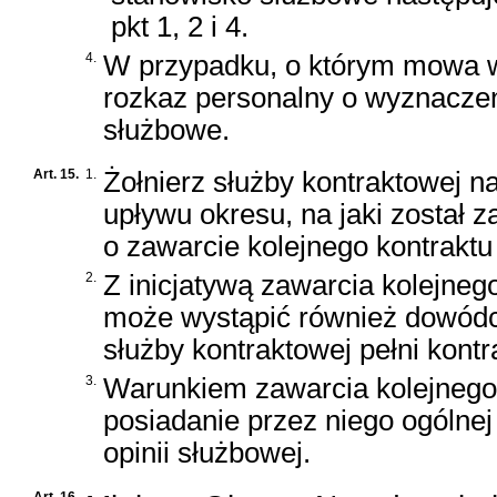
pkt 1, 2 i 4.
4.
W przypadku, o którym mowa w 
rozkaz personalny o wyznaczen
służbowe.
Art. 15.
1.
Żołnierz służby kontraktowej n
upływu okresu, na jaki został 
o zawarcie kolejnego kontraktu 
2.
Z inicjatywą zawarcia kolejnego
może wystąpić również dowódca
służby kontraktowej pełni kont
3.
Warunkiem zawarcia kolejnego 
posiadanie przez niego ogólnej
opinii służbowej.
Art. 16.