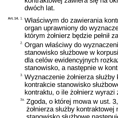
kontraktowej zawiera się na ok
dwóch lat.
Art. 14.
1.
Właściwym do zawierania kontra
organ uprawniony do wyznaczen
którym żołnierz będzie pełnił
2.
Organ właściwy do wyznaczenia
stanowisko służbowe w korpusi
dla celów ewidencyjnych rozka
stanowisko, a następnie w kon
3.
Wyznaczenie żołnierza służby k
kontrakcie stanowisko służbo
kontraktu, o ile żołnierz wyraz
3a.
Zgoda, o której mowa w ust. 3
żołnierza służby kontraktowej 
stanowisko służbowe następuje