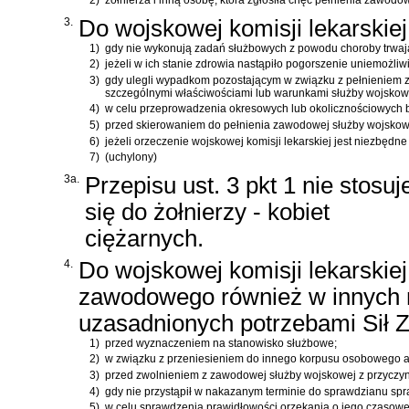
2)
żołnierza i inną osobę, która zgłosiła chęć pełnienia zawodo
3.
Do wojskowej komisji lekarskiej
1)
gdy nie wykonują zadań służbowych z powodu choroby trwając
2)
jeżeli w ich stanie zdrowia nastąpiło pogorszenie uniemożl
3)
gdy ulegli wypadkom pozostającym w związku z pełnieniem z
szczególnymi właściwościami lub warunkami służby wojskow
4)
w celu przeprowadzenia okresowych lub okolicznościowych bad
5)
przed skierowaniem do pełnienia zawodowej służby wojskowe
6)
jeżeli orzeczenie wojskowej komisji lekarskiej jest niezbę
7)
(uchylony)
3a.
Przepisu ust. 3 pkt 1 nie stosuj
się do żołnierzy - kobiet
ciężarnych.
4.
Do wojskowej komisji lekarskie
zawodowego również w innych n
uzasadnionych potrzebami Sił Z
1)
przed wyznaczeniem na stanowisko służbowe;
2)
w związku z przeniesieniem do innego korpusu osobowego a
3)
przed zwolnieniem z zawodowej służby wojskowej z przyczyn 
4)
gdy nie przystąpił w nakazanym terminie do sprawdzianu spr
5)
w celu sprawdzenia prawidłowości orzekania o jego czasowe