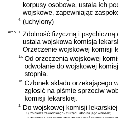
korpusy osobowe, ustala ich po
wojskowe, zapewniając zaspokoj
6.
(uchylony)
Art. 5.
1.
Zdolność fizyczną i psychiczną
ustala wojskowa komisja lekarsk
Orzeczenie wojskowej komisji le
1a.
Od orzeczenia wojskowej komisj
odwołanie do wojskowej komisj
stopnia.
1b.
Członek składu orzekającego w
zgłosić na piśmie sprzeciw wo
komisji lekarskiej.
2.
Do wojskowej komisji lekarskiej 
1)
żołnierza zawodowego - z urzędu albo na jego wniosek;