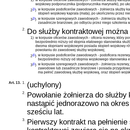
1)
w korpusie oficerów zawodowych - żołnierza służby kandyd
wojskowy podporucznika (podporucznika marynarki), po uko
3)
w korpusie podoficerów zawodowych - żołnierza służby k
2
)
stopień wojskowy kaprala (mata), po ukończeniu przez nie
3)
w korpusie szeregowych zawodowych - żołnierza służby k
3
)
zasadnicze branżowe, po odbyciu przez niego szkolenia 
2.
Do służby kontraktowej można
1)
w korpusie oficerów zawodowych - oficera rezerwy, który p
bezpośrednio niższy od stopnia etatowego stanowiska służ
dwoma stopniami wojskowymi posiada stopień wojskowy ró
powołaniu do zawodowej służby wojskowej;
4)
w korpusie podoficerów zawodowych - podoficera rezerwy,
2
)
bezpośrednio niższy od stopnia wojskowego stanowiska 
4)
w korpusie szeregowych zawodowych - żołnierza rezerwy,
3
)
zawodowe lub zasadnicze branżowe i posiada przygotowan
ma pełnić zawodową służbę wojskową, oraz stopień wojs
Art. 13.
1.
(uchylony)
2.
Powołanie żołnierza do służby
nastąpić jednorazowo na okre
sześciu lat.
3.
Pierwszy kontrakt na pełnienie