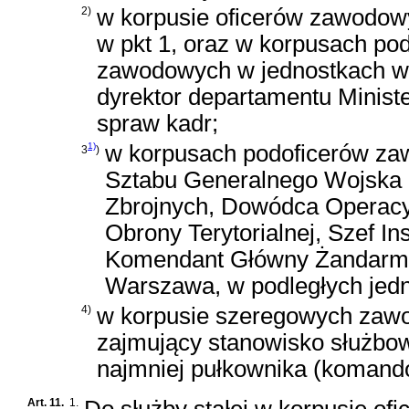
2)
w korpusie oficerów zawodow
w pkt 1, oraz w korpusach p
zawodowych w jednostkach wo
dyrektor departamentu Minis
spraw kadr;
1)
w korpusach podoficerów za
3
)
Sztabu Generalnego Wojska 
Zbrojnych, Dowódca Operacy
Obrony Terytorialnej, Szef In
Komendant Główny Żandarme
Warszawa, w podległych jed
4)
w korpusie szeregowych zawo
zajmujący stanowisko służbo
najmniej pułkownika (komando
Art. 11.
1.