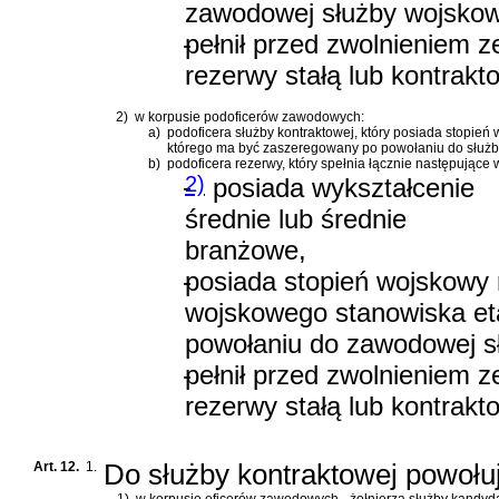
zawodowej służby wojskow
-
pełnił przed zwolnieniem z
rezerwy stałą lub kontra
2)
w korpusie podoficerów zawodowych:
a)
podoficera służby kontraktowej, który posiada stopie
którego ma być zaszeregowany po powołaniu do służby s
b)
podoficera rezerwy, który spełnia łącznie następujące 
-
2)
posiada wykształcenie
średnie lub średnie
branżowe,
-
posiada stopień wojskowy 
wojskowego stanowiska et
powołaniu do zawodowej s
-
pełnił przed zwolnieniem z
rezerwy stałą lub kontra
Art. 12.
1.
Do służby kontraktowej powołuj