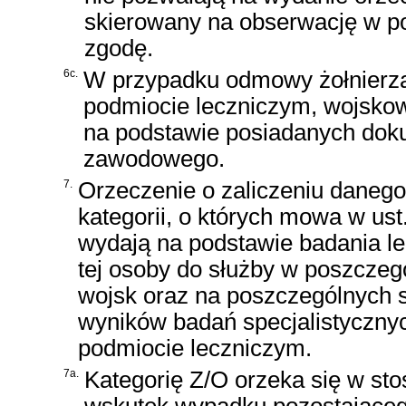
skierowany na obserwację w po
zgodę.
6c.
W przypadku odmowy żołnierza
podmiocie leczniczym, wojsko
na podstawie posiadanych doku
zawodowego.
7.
Orzeczenie o zaliczeniu danego 
kategorii, o których mowa w ust
wydają na podstawie badania lek
tej osoby do służby w poszczegó
wojsk oraz na poszczególnych 
wyników badań specjalistycznyc
podmiocie leczniczym.
7a.
Kategorię Z/O orzeka się w st
wskutek wypadku pozostająceg