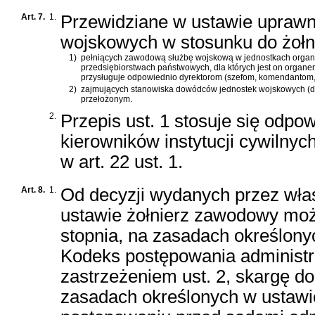
Art. 7.
1.
Przewidziane w ustawie uprawn
wojskowych w stosunku do żoł
1)
pełniących zawodową służbę wojskową w jednostkach organi
przedsiębiorstwach państwowych, dla których jest on organe
przysługuje odpowiednio dyrektorom (szefom, komendantom, 
2)
zajmujących stanowiska dowódców jednostek wojskowych (dy
przełożonym.
2.
Przepis ust. 1 stosuje się odpo
kierowników instytucji cywilnyc
w art. 22 ust. 1.
Art. 8.
1.
Od decyzji wydanych przez wła
ustawie żołnierz zawodowy mo
stopnia, na zasadach określon
Kodeks postępowania administ
zastrzeżeniem ust. 2, skargę d
zasadach określonych w
ustawi