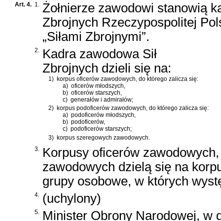
Art. 4.
1.
Żołnierze zawodowi stanowią k
Zbrojnych Rzeczypospolitej Pol
„Siłami Zbrojnymi”.
2.
Kadra zawodowa Sił
Zbrojnych dzieli się na:
1)
korpus oficerów zawodowych, do którego zalicza się:
a)
oficerów młodszych,
b)
oficerów starszych,
c)
generałów i admirałów;
2)
korpus podoficerów zawodowych, do którego zalicza się:
a)
podoficerów młodszych,
b)
podoficerów,
c)
podoficerów starszych;
3)
korpus szeregowych zawodowych.
3.
Korpusy oficerów zawodowych,
zawodowych dzielą się na korp
grupy osobowe, w których wystę
4.
(uchylony)
5.
Minister Obrony Narodowej, w d