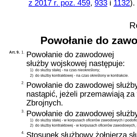
z 2017 r. poz. 459
,
933
i
1132
)
.
Ro
Powołanie do zawo
Art. 9.
1.
Powołanie do zawodowej
służby wojskowej następuje:
1)
do służby stałej - na czas nieokreślony;
2)
do służby kontraktowej - na czas określony w kontrakcie.
2.
Powołanie do zawodowej służb
nastąpić, jeżeli przemawiają za
Zbrojnych.
3.
Powołanie do zawodowej służby
1)
do służby stałej - w korpusach oficerów zawodowych i podo
2)
do służby kontraktowej - w korpusach oficerów zawodowyc
4.
Stosunek służbowy żołnierza sł