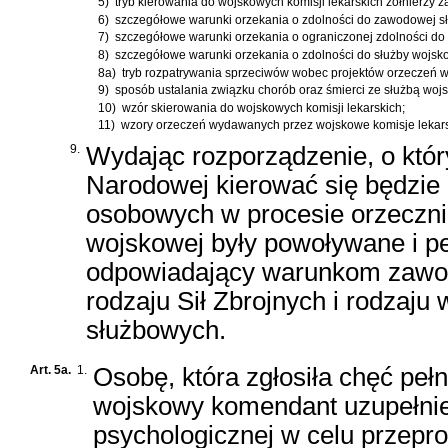
5)
tryb kierowania do wojskowych komisji lekarskich żołnierzy
6)
szczegółowe warunki orzekania o zdolności do zawodowej s
7)
szczegółowe warunki orzekania o ograniczonej zdolności do
8)
szczegółowe warunki orzekania o zdolności do służby wojsk
8a)
tryb rozpatrywania sprzeciwów wobec projektów orzeczeń wo
9)
sposób ustalania związku chorób oraz śmierci ze służbą woj
10)
wzór skierowania do wojskowych komisji lekarskich;
11)
wzory orzeczeń wydawanych przez wojskowe komisje lekars
9.
Wydając rozporządzenie, o któ
Narodowej kierować się będzie
osobowych w procesie orzeczni
wojskowej były powoływane i pe
odpowiadający warunkom zawod
rodzaju Sił Zbrojnych i rodzaju
służbowych.
Art. 5a.
1.
Osobę, która zgłosiła chęć peł
wojskowy komendant uzupełnie
psychologicznej w celu przepr