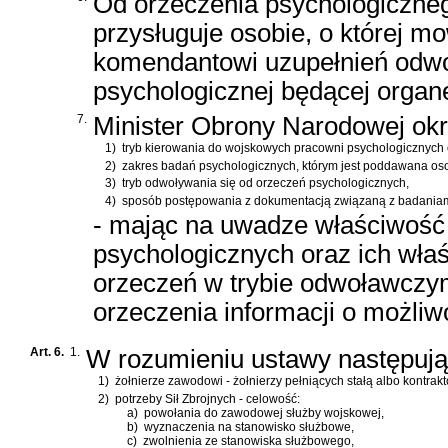
Od orzeczenia psychologiczne
przysługuje osobie, o której 
komendantowi uzupełnień odwo
psychologicznej będącej orga
7.
Minister Obrony Narodowej okr
1)
tryb kierowania do wojskowych pracowni psychologicznych 
2)
zakres badań psychologicznych, którym jest poddawana oso
3)
tryb odwoływania się od orzeczeń psychologicznych,
4)
sposób postępowania z dokumentacją związaną z badaniam
- mając na uwadze właściwość 
psychologicznych oraz ich wł
orzeczeń w trybie odwoławczy
orzeczenia informacji o możliwo
Art. 6.
1.
W rozumieniu ustawy następują
1)
żołnierze zawodowi - żołnierzy pełniących stałą albo kontr
2)
potrzeby Sił Zbrojnych - celowość:
a)
powołania do zawodowej służby wojskowej,
b)
wyznaczenia na stanowisko służbowe,
c)
zwolnienia ze stanowiska służbowego,