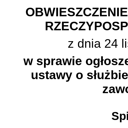
OBWIESZCZENI
RZECZYPOSP
z dnia 24 l
w sprawie ogłosze
ustawy o służbie
zaw
Spi