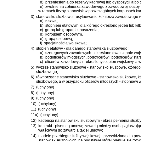
d)
przeniesienia do rezerwy kadrowej lub dyspozycji alb
e)
zwolnienia żołnierza zawodowego z zawodowej służby
- w ramach liczby stanowisk w poszczególnych korpusach ka
3)
stanowisko służbowe - usytuowanie żołnierza zawodowego w hi
a)
nazwą,
b)
stopniem etatowym, dla którego określono jeden lub kil
c)
grupą lub grupami uposażenia,
d)
korpusem osobowym,
e)
grupą osobową,
f)
specjalnością wojskową;
4)
stopień etatowy - dla danego stanowiska służbowego:
a)
szeregowych zawodowych - określone dwa stopnie woj
b)
podoficerów młodszych, podoficerów i podoficerów stars
c)
oficerów zawodowych - określony stopień wojskowy, a w
5)
wyższe stanowisko służbowe - stanowisko służbowe, którego
służbowego;
6)
równorzędne stanowisko służbowe - stanowisko służbowe, k
służbowego, a w przypadku oficerów młodszych - stopniowi
7)
(uchylony)
8)
(uchylony)
9)
(uchylony)
10)
(uchylony)
11)
(uchylony)
11a)
(uchylony)
12)
kadencja na stanowisku służbowym - okres pełnienia służb
13)
kontrakt - pisemną umowę zawartą między osobą zgłaszając
właściwym do zawarcia takiej umowy;
14)
modele przebiegu służby wojskowej - przewidzianą dla po
stanowisk służbowych, na podstawie której planuje się roz