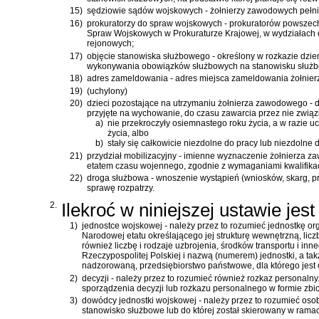
15)
sędziowie sądów wojskowych - żołnierzy zawodowych peł
16)
prokuratorzy do spraw wojskowych - prokuratorów powszec
Spraw Wojskowych w Prokuraturze Krajowej, w wydziałach 
rejonowych;
17)
objęcie stanowiska służbowego - określony w rozkazie dzi
wykonywania obowiązków służbowych na stanowisku służbow
18)
adres zameldowania - adres miejsca zameldowania żołnier
19)
(uchylony)
20)
dzieci pozostające na utrzymaniu żołnierza zawodowego - d
przyjęte na wychowanie, do czasu zawarcia przez nie związ
a)
nie przekroczyły osiemnastego roku życia, a w razie 
życia, albo
b)
stały się całkowicie niezdolne do pracy lub niezdolne 
21)
przydział mobilizacyjny - imienne wyznaczenie żołnierza 
etatem czasu wojennego, zgodnie z wymaganiami kwalifikac
22)
droga służbowa - wnoszenie wystąpień (wniosków, skarg, pr
sprawę rozpatrzy.
2.
Ilekroć w niniejszej ustawie jes
1)
jednostce wojskowej - należy przez to rozumieć jednostkę o
Narodowej etatu określającego jej strukturę wewnętrzną, licz
również liczbę i rodzaje uzbrojenia, środków transportu i i
Rzeczypospolitej Polskiej i nazwą (numerem) jednostki, a ta
nadzorowaną, przedsiębiorstwo państwowe, dla którego jest
2)
decyzji - należy przez to rozumieć również rozkaz personaln
sporządzenia decyzji lub rozkazu personalnego w formie zbior
3)
dowódcy jednostki wojskowej - należy przez to rozumieć oso
stanowisko służbowe lub do której został skierowany w rama