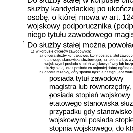
Do służby stałej w korpusie of
służby kandydackiej po ukończ
osobę, o której mowa w art. 12
wojskowy podporucznika (podpo
niego tytułu zawodowego magis
2.
Do służby stałej można powoła
1)
w korpusie oficerów zawodowych:
a)
oficera służby kontraktowej, który posiada tytuł zawo
etatowego stanowiska służbowego, na jakie ma być wy
wojskowymi posiada stopień wojskowy równy lub bezp
służby stałej, oraz posiada co najmniej dobrą ogólną o
b)
oficera rezerwy, który spełnia łącznie następujące waru
-
posiada tytuł zawodowy
magistra lub równorzędny,
-
posiada stopień wojskowy 
etatowego stanowiska słu
przypadku gdy stanowisko
wojskowymi posiada stopi
stopnia wojskowego, do k