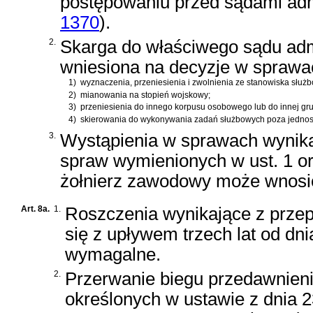
postępowaniu przed sądami adm
1370
)
.
2.
Skarga do właściwego sądu adm
wniesiona na decyzje w sprawa
1)
wyznaczenia, przeniesienia i zwolnienia ze stanowiska służb
2)
mianowania na stopień wojskowy;
3)
przeniesienia do innego korpusu osobowego lub do innej gr
4)
skierowania do wykonywania zadań służbowych poza jednos
3.
Wystąpienia w sprawach wynika
spraw wymienionych w ust. 1 o
żołnierz zawodowy może wnosić
Art. 8a.
1.
Roszczenia wynikające z prze
się z upływem trzech lat od dni
wymagalne.
2.
Przerwanie biegu przedawnieni
określonych w
ustawie z dnia 2