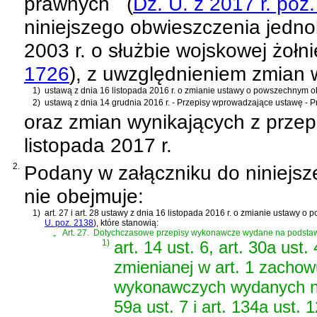
prawnych
(
Dz. U. z 2017 r. poz
niniejszego obwieszczenia jednol
2003 r. o służbie wojskowej żoł
1726
)
, z uwzględnieniem zmian
1)
ustawą z dnia 16 listopada 2016 r. o zmianie ustawy o powszechnym o
2)
ustawą z dnia 14 grudnia 2016 r. - Przepisy wprowadzające ustawę - 
oraz zmian wynikających z prze
listopada 2017 r.
2.
Podany w załączniku do niniejsz
nie obejmuje:
1)
art. 27 i art. 28 ustawy z dnia 16 listopada 2016 r. o zmianie ustawy
U. poz. 2138
)
, które stanowią:
„
Art. 27.
Dotychczasowe przepisy wykonawcze wydane na podstaw
1)
art. 14 ust. 6, art. 30a ust.
zmienianej w art. 1 zachow
wykonawczych wydanych na p
59a ust. 7 i art. 134a ust. 