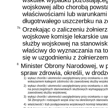
wojskowej albo chorobą powst
właściwościami lub warunkami s
długotrwałego uszczerbku na z
7b.
Orzekając o zaliczeniu żołnie
wojskowe komisje lekarskie uw
służby wojskowej na stanowis
właściwy do wyznaczania na t
się w uzgodnieniu z żołnierz
8.
Minister Obrony Narodowej, w 
spraw zdrowia, określi, w drod
1)
wykaz chorób i ułomności uwzględniany przy orzekaniu o zd
wskazaniem kategorii zdolności do zawodowej służby wojsko
2)
wykaz chorób i ułomności uwzględniany przy orzekaniu o zdol
na poszczególnych stanowiskach służbowych wymagających s
zawodowej służby wojskowej;
3)
wykaz chorób i ułomności uwzględniany przy orzekaniu o og
Sił Zbrojnych i rodzajach wojsk oraz na określonych stanow
4)
właściwość i tryb postępowania wojskowych komisji lekarskic