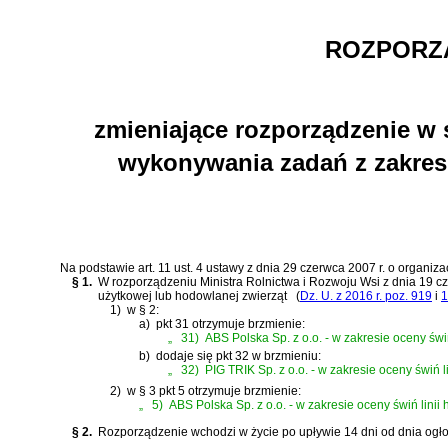
ROZPORZĄ
zmieniające rozporządzenie 
wykonywania zadań z zakres
Na podstawie
art. 11 ust. 4 ustawy z dnia 29 czerwca 2007 r. o organiz
§ 1.
W
rozporządzeniu Ministra Rolnictwa i Rozwoju Wsi z dnia 19
użytkowej lub hodowlanej zwierząt
(
Dz. U. z 2016 r. poz. 919
i
1
1)
w § 2:
a)
pkt 31 otrzymuje brzmienie:
„
31)
ABS Polska Sp. z o.o. - w zakresie oceny 
b)
dodaje się pkt 32 w brzmieniu:
„
32)
PIG TRIK Sp. z o.o. - w zakresie oceny św
2)
w § 3 pkt 5 otrzymuje brzmienie:
„
5)
ABS Polska Sp. z o.o. - w zakresie oceny świń l
§ 2.
Rozporządzenie wchodzi w życie po upływie 14 dni od dnia ogło