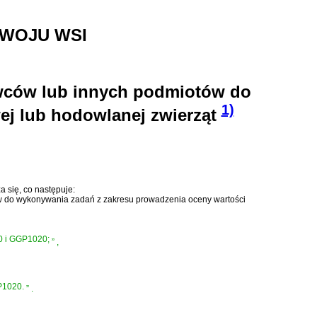
ZWOJU WSI
wców lub innych podmiotów do
1)
ej lub hodowlanej zwierząt
 się, co następuje:
ów do wykonywania zadań z zakresu prowadzenia oceny wartości
0 i GGP1020;
”
,
P1020.
”
.