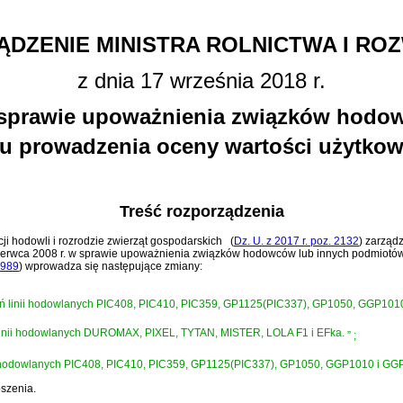
DZENIE MINISTRA ROLNICTWA I RO
z dnia 17 września 2018 r.
w sprawie upoważnienia związków hodo
u prowadzenia oceny wartości użytkow
Treść rozporządzenia
acji hodowli i rozrodzie zwierząt gospodarskich
(
Dz. U. z 2017 r. poz. 2132
)
zarządza
 czerwca 2008 r. w sprawie upoważnienia związków hodowców lub innych podmiot
989
)
wprowadza się następujące zmiany:
świń linii hodowlanych PIC408, PIC410, PIC359, GP1125(PIC337), GP1050, GGP101
iń linii hodowlanych DUROMAX, PIXEL, TYTAN, MISTER, LOLA F1 i EFka.
”
;
inii hodowlanych PIC408, PIC410, PIC359, GP1125(PIC337), GP1050, GGP1010 i GG
szenia.