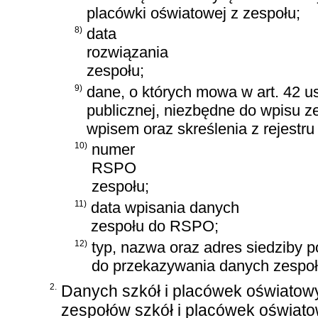
placówki oświatowej z zespołu;
8)
data
rozwiązania
zespołu;
9)
dane, o których mowa w
art. 42 u
publicznej
, niezbędne do wpisu z
wpisem oraz skreślenia z rejest
10)
numer
RSPO
zespołu;
11)
data wpisania danych
zespołu do RSPO;
12)
typ, nazwa oraz adres siedziby
do przekazywania danych zespo
2.
Danych szkół i placówek oświatowy
zespołów szkół i placówek oświatow