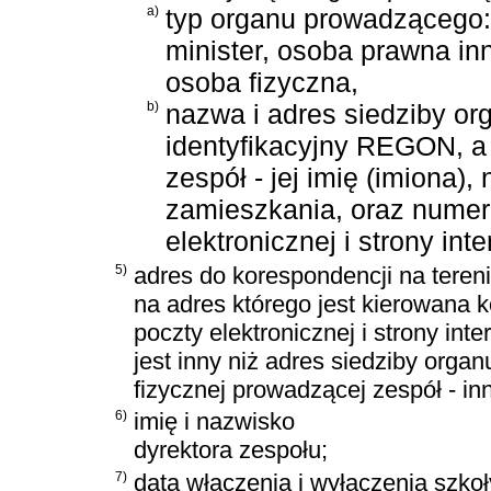
a)
typ organu prowadzącego: 
minister, osoba prawna in
osoba fizyczna,
b)
nazwa i adres siedziby o
identyfikacyjny REGON, a
zespół - jej imię (imiona)
zamieszkania, oraz numer 
elektronicznej i strony int
5)
adres do korespondencji na teren
na adres którego jest kierowana 
poczty elektronicznej i strony in
jest inny niż adres siedziby org
fizycznej prowadzącej zespół - in
6)
imię i nazwisko
dyrektora zespołu;
7)
data włączenia i wyłączenia szkoł