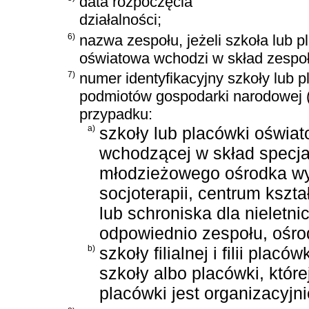
data rozpoczęcia
działalności;
6)
nazwa zespołu, jeżeli szkoła lub 
oświatowa wchodzi w skład zespoł
7)
numer identyfikacyjny szkoły lub
podmiotów gospodarki narodowej
przypadku:
a)
szkoły lub placówki oświa
wchodzącej w skład specj
młodzieżowego ośrodka w
socjoterapii, centrum ksz
lub schroniska dla nieletn
odpowiednio zespołu, ośro
b)
szkoły filialnej i filii pla
szkoły albo placówki, której
placówki jest organizacyj