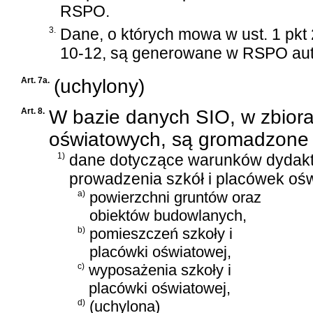
RSPO.
3.
Dane, o których mowa w ust. 1 pkt 2
10-12, są generowane w RSPO aut
Art. 7a.
(uchylony)
Art. 8.
W bazie danych SIO, w zbiora
oświatowych, są gromadzone 
1)
dane dotyczące warunków dydakty
prowadzenia szkół i placówek oś
a)
powierzchni gruntów oraz
obiektów budowlanych,
b)
pomieszczeń szkoły i
placówki oświatowej,
c)
wyposażenia szkoły i
placówki oświatowej,
d)
(uchylona)