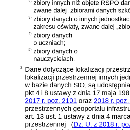
2)
zbiory innych niż objęte RSPO da
zwane dalej „zbiorami danych szkó
3)
zbiory danych o innych jednostka
zakresu oświaty, zwane dalej „zbi
4)
zbiory danych
o uczniach;
5)
zbiory danych o
nauczycielach.
2.
Dane dotyczące lokalizacji przestr
lokalizacji przestrzennej innych j
w bazie danych SIO, są udostępni
pkt 4 i 8 ustawy z dnia 17 maja 198
2017 r. poz. 2101
oraz
2018 r. poz.
przestrzennych geoportalu infrastr
art. 13 ust. 1 ustawy z dnia 4 marca
przestrzennej
(
Dz. U. z 2018 r. p