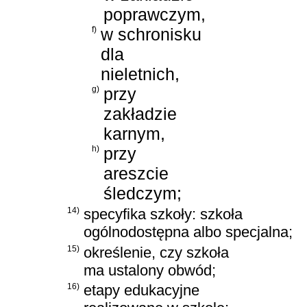
poprawczym,
f)
w schronisku
dla
nieletnich,
g)
przy
zakładzie
karnym,
h)
przy
areszcie
śledczym;
14)
specyfika szkoły: szkoła
ogólnodostępna albo specjalna;
15)
określenie, czy szkoła
ma ustalony obwód;
16)
etapy edukacyjne