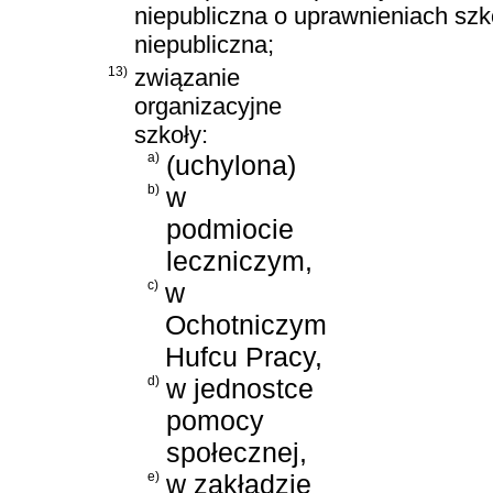
niepubliczna o uprawnieniach szk
niepubliczna;
13)
związanie
organizacyjne
szkoły:
a)
(uchylona)
b)
w
podmiocie
leczniczym,
c)
w
Ochotniczym
Hufcu Pracy,
d)
w jednostce
pomocy
społecznej,
e)
w zakładzie