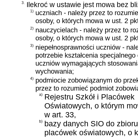
3.
Ilekroć w ustawie jest mowa bez bl
1)
uczniach - należy przez to rozumi
osoby, o których mowa w ust. 2 pkt
2)
nauczycielach - należy przez to r
osoby, o których mowa w ust. 2 pkt
3)
niepełnosprawności uczniów - nal
potrzebie kształcenia specjalnego
uczniów wymagających stosowania s
wychowania;
4)
podmiocie zobowiązanym do przek
przez to rozumieć podmiot zobow
a)
Rejestru Szkół i Placówek
Oświatowych, o którym m
w art. 33,
b)
bazy danych SIO do zbioru
placówek oświatowych, o 