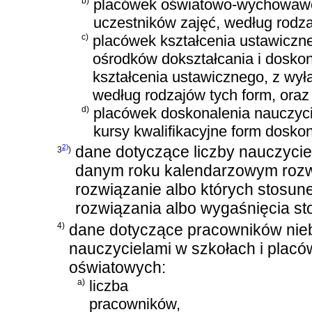
b)
placówek oświatowo-wychowawcz
uczestników zajęć, według rodza
c)
placówek kształcenia ustawiczn
ośrodków dokształcania i dosko
kształcenia ustawicznego, z wy
według rodzajów tych form, oraz 
d)
placówek doskonalenia nauczyciel
kursy kwalifikacyjne form dosko
2)
dane dotyczące liczby nauczyciel
3
)
danym roku kalendarzowym rozwi
rozwiązanie albo których stosun
rozwiązania albo wygaśnięcia st
4)
dane dotyczące pracowników ni
nauczycielami w szkołach i plac
oświatowych:
a)
liczba
pracowników,