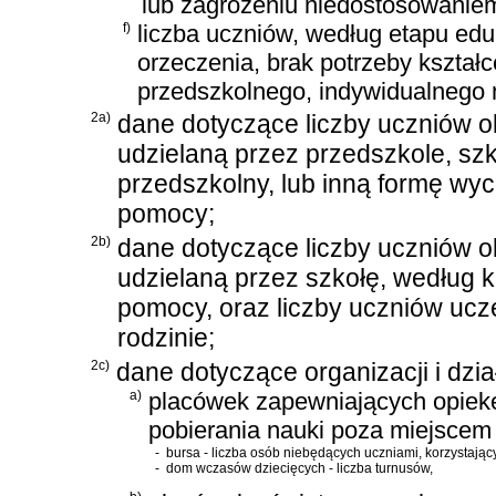
lub zagrożeniu niedostosowanie
f)
liczba uczniów, według etapu ed
orzeczenia, brak potrzeby kształ
przedszkolnego, indywidualnego 
2a)
dane dotyczące liczby uczniów 
udzielaną przez przedszkole, sz
przedszkolny, lub inną formę wy
pomocy;
2b)
dane dotyczące liczby uczniów 
udzielaną przez szkołę, według kl
pomocy, oraz liczby uczniów ucz
rodzinie;
2c)
dane dotyczące organizacji i dzia
a)
placówek zapewniających opiek
pobierania nauki poza miejscem
-
bursa - liczba osób niebędących uczniami, korzystający
-
dom wczasów dziecięcych - liczba turnusów,