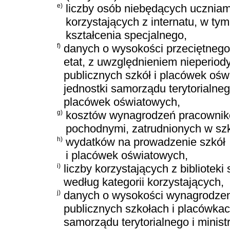
e)
liczby osób niebędących uczniam
korzystających z internatu, w ty
kształcenia specjalnego,
f)
danych o wysokości przeciętnego
etat, z uwzględnieniem nieperio
publicznych szkół i placówek oś
jednostki samorządu terytorialneg
placówek oświatowych,
g)
kosztów wynagrodzeń pracownikó
pochodnymi, zatrudnionych w sz
h)
wydatków na prowadzenie szkół
i placówek oświatowych,
i)
liczby korzystających z biblioteki 
według kategorii korzystających,
j)
danych o wysokości wynagrodzenia
publicznych szkołach i placówka
samorządu terytorialnego i minist