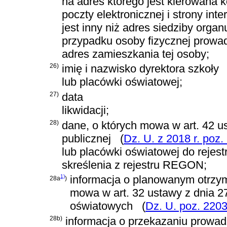
na adres którego jest kierowana 
poczty elektronicznej i strony in
jest inny niż adres siedziby org
przypadku osoby fizycznej prowad
adres zamieszkania tej osoby;
26)
imię i nazwisko dyrektora szkoły
lub placówki oświatowej;
27)
data
likwidacji;
28)
dane, o których mowa w
art. 42 u
publicznej
(
Dz. U. z 2018 r. poz.
lub placówki oświatowej do reje
skreślenia z rejestru REGON;
1)
informacja o planowanym otrzymy
28a
)
mowa w
art. 32 ustawy z dnia 
oświatowych
(
Dz. U. poz. 220
28b)
informacja o przekazaniu prowa