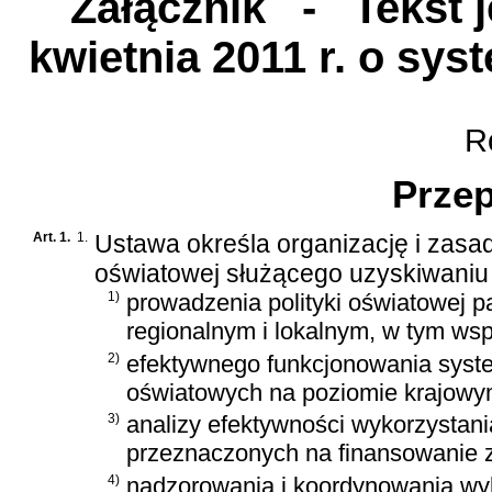
Załącznik
- Tekst je
kwietnia 2011 r. o sys
Ro
Przep
Art. 1.
1.
Ustawa określa organizację i zasad
oświatowej służącego uzyskiwaniu
1)
prowadzenia polityki oświatowej 
regionalnym i lokalnym, w tym ws
2)
efektywnego funkcjonowania syst
oświatowych na poziomie krajowym
3)
analizy efektywności wykorzystan
przeznaczonych na finansowanie 
4)
nadzorowania i koordynowania w