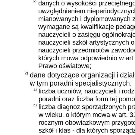
k)
danych o wysokości przeciętnego
uwzględnieniem nieperiodycznyc
mianowanych i dyplomowanych za
wymagane są kwalifikacje pedag
nauczycieli o zasięgu ogólnokra
nauczycieli szkół artystycznych
nauczycieli przedmiotów zawodow
których mowa odpowiednio w art. 8 u
Prawo oświatowe;
2)
dane dotyczące organizacji i dzi
w tym poradni specjalistycznych:
a)
liczba uczniów, nauczycieli i ro
poradni oraz liczba form tej pom
b)
liczba diagnoz sporządzonych prze
w wieku, o którym mowa w art. 3
rocznym obowiązkowym przygoto
szkół i klas - dla których sporz