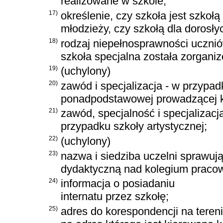
realizowane w szkole;
17)
określenie, czy szkoła jest szkołą 
młodzieży, czy szkołą dla dorosły
18)
rodzaj niepełnosprawności ucznió
szkoła specjalna została zorgani
19)
(uchylony)
20)
zawód i specjalizacja - w przypad
ponadpodstawowej prowadzącej k
21)
zawód, specjalność i specjalizacj
przypadku szkoły artystycznej;
22)
(uchylony)
23)
nazwa i siedziba uczelni sprawuj
dydaktyczną nad kolegium pracow
24)
informacja o posiadaniu
internatu przez szkołę;
25)
adres do korespondencji na teren