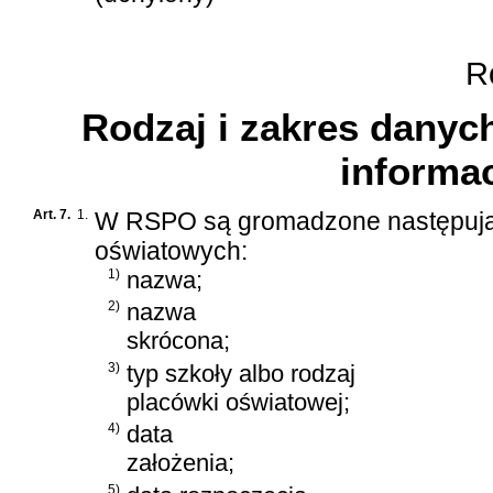
Ro
Rodzaj i zakres dany
informac
Art. 7.
1.
W RSPO są gromadzone następujące
oświatowych:
1)
nazwa;
2)
nazwa
skrócona;
3)
typ szkoły albo rodzaj
placówki oświatowej;
4)
data
założenia;
5)