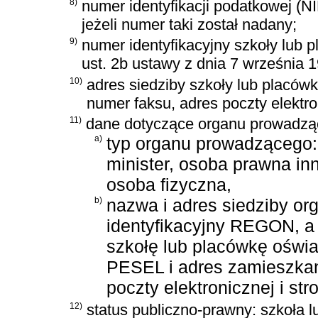
8)
numer identyfikacji podatkowej (NI
jeżeli numer taki został nadany;
9)
numer identyfikacyjny szkoły lub
ust. 2b ustawy z dnia 7 września 1
10)
adres siedziby szkoły lub placówk
numer faksu, adres poczty elektron
11)
dane dotyczące organu prowadzą
a)
typ organu prowadzącego: 
minister, osoba prawna in
osoba fizyczna,
b)
nazwa i adres siedziby o
identyfikacyjny REGON, a
szkołę lub placówkę oświat
PESEL i adres zamieszkani
poczty elektronicznej i str
12)
status publiczno-prawny: szkoła 