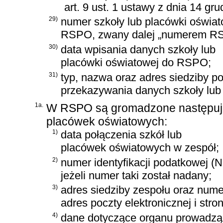
art. 9 ust. 1 ustawy z dnia 14 gr
29)
numer szkoły lub placówki oświa
RSPO, zwany dalej „numerem R
30)
data wpisania danych szkoły lub
placówki oświatowej do RSPO;
31)
typ, nazwa oraz adres siedziby 
przekazywania danych szkoły lub
1a.
W RSPO są gromadzone następując
placówek oświatowych:
1)
data połączenia szkół lub
placówek oświatowych w zespół;
2)
numer identyfikacji podatkowej (N
jeżeli numer taki został nadany;
3)
adres siedziby zespołu oraz nume
adres poczty elektronicznej i stro
4)
dane dotyczące organu prowadzą