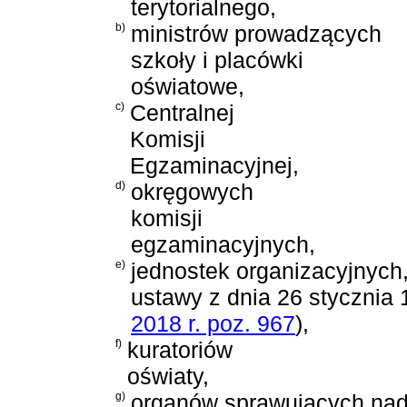
terytorialnego,
b)
ministrów prowadzących
szkoły i placówki
oświatowe,
c)
Centralnej
Komisji
Egzaminacyjnej,
d)
okręgowych
komisji
egzaminacyjnych,
e)
jednostek organizacyjnych
ustawy z dnia 26 stycznia 
2018 r. poz. 967
)
,
f)
kuratoriów
oświaty,
g)
organów sprawujących nad