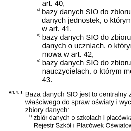
art. 40,
c)
bazy danych SIO do zbioru
danych jednostek, o któr
w art. 41,
d)
bazy danych SIO do zbioru
danych o uczniach, o któr
mowa w art. 42,
e)
bazy danych SIO do zbior
nauczycielach, o którym m
43.
Art. 4.
1.
Baza danych SIO jest to centralny 
właściwego do spraw oświaty i wy
zbiory danych:
1)
zbiór danych o szkołach i placówk
Rejestr Szkół i Placówek Oświato