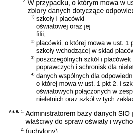
2.
W przypadku, o którym mowa w us
zbiory danych dotyczące odpowie
1)
szkoły i placówki
oświatowej oraz jej
filii;
2)
placówki, o której mowa w ust. 1 p
szkoły wchodzącej w skład placów
3)
poszczególnych szkół i placówek
poprawczych i schronisk dla niele
4)
danych wspólnych dla odpowiednio s
o której mowa w ust. 1 pkt 2, i s
oświatowych połączonych w zespó
nieletnich oraz szkół w tych zakł
Art. 6.
1.
Administratorem bazy danych SIO j
właściwy do spraw oświaty i wych
2.
(uchylony)