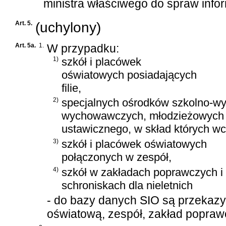
ministra właściwego do spraw infor
Art. 5.
(uchylony)
Art. 5a.
1.
W przypadku:
1)
szkół i placówek
oświatowych posiadających
filie,
2)
specjalnych ośrodków szkolno-
wychowawczych, młodzieżowych oś
ustawicznego, w skład których wc
3)
szkół i placówek oświatowych
połączonych w zespół,
4)
szkół w zakładach poprawczych i
schroniskach dla nieletnich
- do bazy danych SIO są przekaz
oświatową, zespół, zakład poprawc