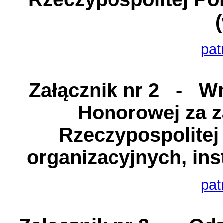
pat
Załącznik nr 2
- Wni
Honorowej za za
Rzeczypospolitej 
organizacyjnych, inst
pat