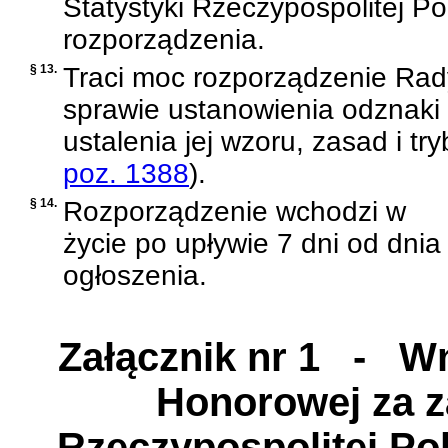
Statystyki Rzeczypospolitej Po
rozporządzenia.
§ 13.
Traci moc
rozporządzenie Rady
sprawie ustanowienia odznaki h
ustalenia jej wzoru, zasad i t
poz. 1388
)
.
§ 14.
Rozporządzenie wchodzi w
życie po upływie 7 dni od dnia
ogłoszenia.
Załącznik nr 1
- Wni
Honorowej za za
Rzeczypospolitej Pol