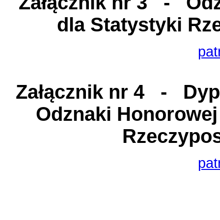
Załącznik nr 3
- Odzn
dla Statystyki Rz
pat
Załącznik nr 4
- Dyplo
Odznaki Honorowej z
Rzeczyposp
pat