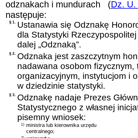
odznakach i mundurach
(
Dz. U.
następuje:
§ 1.
Ustanawia się Odznakę Honoro
dla Statystyki Rzeczypospolitej
dalej „Odznaką”.
§ 2.
Odznaka jest zaszczytnym hon
nadawana osobom fizycznym, 
organizacyjnym, instytucjom i 
w dziedzinie statystyki.
§ 3.
Odznakę nadaje Prezes Głów
Statystycznego z własnej inicja
pisemny wniosek:
1)
ministra lub kierownika urzędu
centralnego;
2)