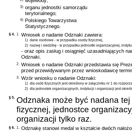
wojewody;
3)
organu jednostki samorządu
terytorialnego;
4)
Polskiego Towarzystwa
Statystycznego.
§ 4.
1.
Wniosek o nadanie Odznaki zawiera:
1)
dane osobowe - w przypadku osoby fizycznej,
2)
nazwę i siedzibę - w przypadku jednostki organizacyjnej, instytuc
- oraz opis zasług i osiągnięć uzasadniających na
Odznaki.
2.
Wniosek o nadanie Odznaki przedstawia się Prez
przed przewidywanym przez wnioskodawcę termi
3.
Wzór wniosku o nadanie Odznaki:
1)
dla osób fizycznych jest określony w załączniku nr 1 do rozporz
2)
dla jednostek organizacyjnych, instytucji i organizacji jest okre
§ 5.
Odznaka może być nadana tej 
fizycznej, jednostce organizacyj
organizacji tylko raz.
§ 6.
1.
Odznakę stanowi medal w kształcie dwóch nałożon