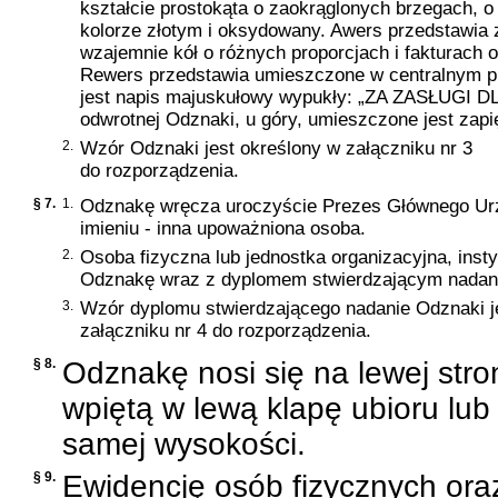
kształcie prostokąta o zaokrąglonych brzegach,
kolorze złotym i oksydowany. Awers przedstawia z
wzajemnie kół o różnych proporcjach i fakturach
Rewers przedstawia umieszczone w centralnym pun
jest napis majuskułowy wypukły: „ZA ZASŁUGI
odwrotnej Odznaki, u góry, umieszczone jest zapi
2.
Wzór Odznaki jest określony w załączniku nr 3
do rozporządzenia.
§ 7.
1.
Odznakę wręcza uroczyście Prezes Głównego Urzę
imieniu - inna upoważniona osoba.
2.
Osoba fizyczna lub jednostka organizacyjna, insty
Odznakę wraz z dyplomem stwierdzającym nadan
3.
Wzór dyplomu stwierdzającego nadanie Odznaki j
załączniku nr 4 do rozporządzenia.
§ 8.
Odznakę nosi się na lewej stron
wpiętą w lewą klapę ubioru lub 
samej wysokości.
§ 9.
Ewidencję osób fizycznych ora