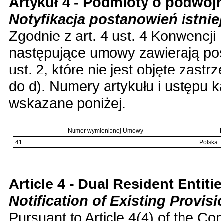
Artykuł 4 - Podmioty o podwójn
Notyfikacja postanowień istn
Zgodnie z art. 4 ust. 4 Konwencji
następujące umowy zawierają pos
ust. 2, które nie jest objęte zastr
do d). Numery artykułu i ustępu 
wskazane poniżej.
Numer wymienionej Umowy
41
Polska
Article 4 - Dual Resident Entiti
Notification of Existing Provi
Pursuant to Article 4(4) of the Co