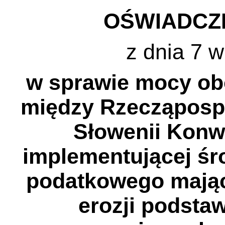
OŚWIADCZ
z dnia 7 w
w sprawie mocy obo
między Rzecząpospo
Słowenii Konwe
implementującej śr
podatkowego mając
erozji podsta