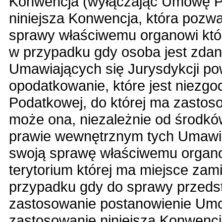
Konwencja (wyłączając Umowę Po
niniejsza Konwencja, która pozwa
sprawy właściwemu organowi któr
w przypadku gdy osoba jest zdania
Umawiających się Jurysdykcji pow
opodatkowanie, które jest niez
Podatkowej, do której ma zastos
może ona, niezależnie od środk
prawie wewnętrznym tych Umawiaj
swoją sprawę właściwemu organow
terytorium której ma miejsce zami
przypadku gdy do sprawy przeds
zastosowanie postanowienie Umo
zastosowanie niniejsza Konwencj