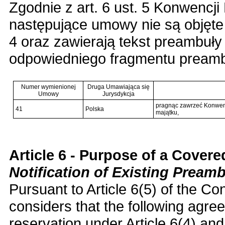
Zgodnie z art. 6 ust. 5 Konwencji
następujące umowy nie są objęte 
4 oraz zawierają tekst preambuły 
odpowiedniego fragmentu preambu
Numer wymienionej
Druga Umawiająca się
Umowy
Jurysdykcja
pragnąc zawrzeć Konwen
41
Polska
majątku,
Article 6 - Purpose of a Cover
Notification of Existing Prea
Pursuant to Article 6(5) of the Co
considers that the following agre
reservation under Article 6(4) a