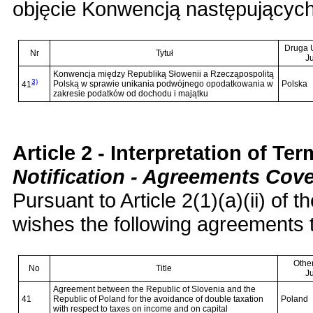
objęcie Konwencją następującyc
Druga 
Nr
Tytuł
J
Konwencja między Republiką Słowenii a Rzecząpospolitą
3)
Polską w sprawie unikania podwójnego opodatkowania w
Polska
41
zakresie podatków od dochodu i majątku
Article 2 - Interpretation of Te
Notification - Agreements Cov
Pursuant to Article 2(1)(a)(ii) of
wishes the following agreements 
Othe
No
Title
Ju
Agreement between the Republic of Slovenia and the
41
Republic of Poland for the avoidance of double taxation
Poland
with respect to taxes on income and on capital