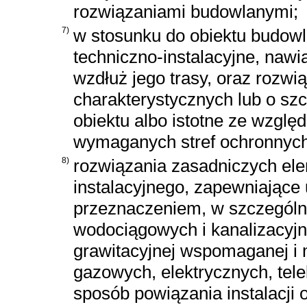
rozwiązaniami budowlanymi;
7)
w stosunku do obiektu budowl
techniczno-instalacyjne, naw
wzdłuż jego trasy, oraz rozw
charakterystycznych lub o sz
obiektu albo istotne ze wzgl
wymaganych stref ochronnych
8)
rozwiązania zasadniczych e
instalacyjnego, zapewniające
przeznaczeniem, w szczególno
wodociągowych i kanalizacyjny
grawitacyjnej wspomaganej i m
gazowych, elektrycznych, tel
sposób powiązania instalacji 