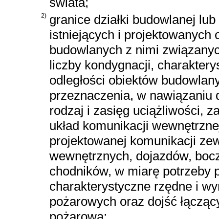
świata;
2)
granice działki budowlanej lub
istniejących i projektowanych
budowlanych z nimi związanyc
liczby kondygnacji, charakte
odległości obiektów budowlan
przeznaczenia, w nawiązaniu d
rodzaj i zasięg uciążliwości,
układ komunikacji wewnętrznej
projektowanej komunikacji zew
wewnętrznych, dojazdów, bocz
chodników, w miarę potrzeby p
charakterystyczne rzędne i wy
pożarowych oraz dojść łącząc
pożarową;