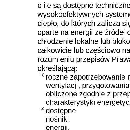
o ile są dostępne technicz
wysokoefektywnych systemó
ciepło, do których zalicza 
oparte na energii ze źródeł
chłodzenie lokalne lub blok
całkowicie lub częściowo na
rozumieniu przepisów Prawa
określającą:
a)
roczne zapotrzebowanie 
wentylacji, przygotowania
obliczone zgodnie z prze
charakterystyki energety
b)
dostępne
nośniki
energii,