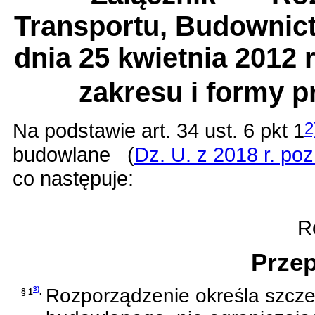
Transportu, Budownict
dnia 25 kwietnia 2012
zakresu i formy 
Na podstawie
art. 34 ust. 6 pkt 1
2
budowlane
(
Dz. U. z 2018 r. po
co następuje:
Ro
Przep
3)
Rozporządzenie określa szczeg
§ 1
.