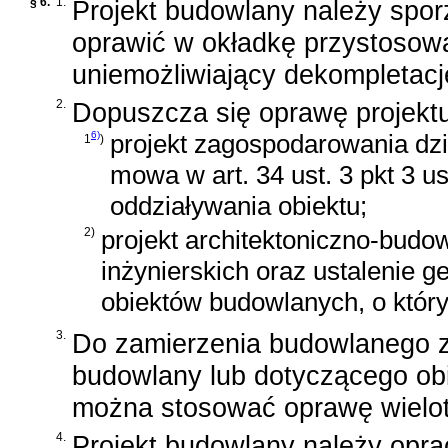
§ 6.
1.
Projekt budowlany należy sporz
oprawić w okładkę przystosow
uniemożliwiający dekompletację
2.
Dopuszcza się oprawę projekt
6)
projekt zagospodarowania dzia
1
)
mowa w art. 34 ust. 3 pkt 3 u
oddziaływania obiektu;
2)
projekt architektoniczno-budo
inżynierskich oraz ustalenie
obiektów budowlanych, o który
3.
Do zamierzenia budowlanego za
budowlany lub dotyczącego ob
można stosować oprawę wiel
4.
Projekt budowlany należy opra