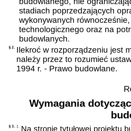
budowlanego, nie ograniczają
stadiach poprzedzających opr
wykonywanych równocześnie, 
technologicznego oraz na po
budowlanych.
§ 2.
Ilekroć w rozporządzeniu jest 
należy przez to rozumieć
ustaw
1994 r. - Prawo budowlane
.
Ro
Wymagania dotyczące
bud
§ 3.
1.
Na stronie tytułowej projektu 