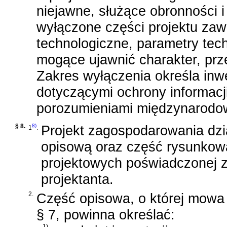
niejawne, służące obronności 
wyłączone części projektu zawi
technologiczne, parametry tec
mogące ujawnić charakter, pr
Zakres wyłączenia określa inw
dotyczącymi ochrony informacj
porozumieniami międzynarodo
§ 8.
8)
Projekt zagospodarowania dzia
1
.
opisową oraz część rysunkow
projektowych poświadczonej z
projektanta.
2.
Część opisowa, o której mowa
§ 7, powinna określać:
1)