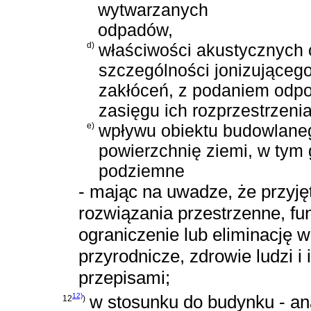
wytwarzanych
odpadów,
d)
właściwości akustycznych o
szczególności jonizującego
zakłóceń, z podaniem odpo
zasięgu ich rozprzestrzenia
e)
wpływu obiektu budowlaneg
powierzchnię ziemi, w tym
podziemne
- mając na uwadze, że przyję
rozwiązania przestrzenne, f
ograniczenie lub eliminację
przyrodnicze, zdrowie ludzi 
przepisami;
12)
w stosunku do budynku - an
12
)