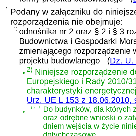
2.
Podany w załączniku do niniejsze
rozporządzenia nie obejmuje:
1)
odnośnika nr 2 oraz
§ 2 i § 3 r
Budownictwa i Gospodarki Morsk
zmieniającego rozporządzenie 
projektu budowlanego
(
Dz. U.
„
2)
Niniejsze rozporządzenie 
Europejskiego i Rady 2010/31
charakterystyki energetyczne
Urz. UE L 153 z 18.06.2010, s
„
§ 2.
1.
Do budynków, dla których 
oraz odrębne wnioski o za
dniem wejścia w życie nini
dotychczasowe.