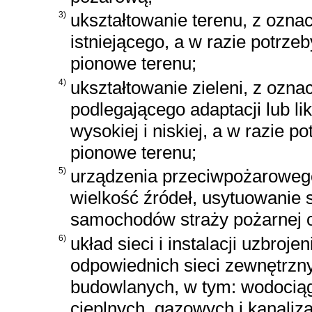
3)
ukształtowanie terenu, z ozn
istniejącego, a w razie potrze
pionowe terenu;
4)
ukształtowanie zieleni, z ozn
podlegającego adaptacji lub lik
wysokiej i niskiej, a w razie p
pionowe terenu;
5)
urządzenia przeciwpożarowego
wielkość źródeł, usytuowanie 
samochodów straży pożarnej o
6)
układ sieci i instalacji uzbroj
odpowiednich sieci zewnętrzn
budowlanych, w tym: wodociąg
cieplnych, gazowych i kanaliz