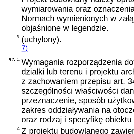
wymiarowania oraz oznaczenia 
Normach wymienionych w załąc
objaśnione w legendzie.
5.
(uchylony).
7)
§ 7.
1.
Wymagania rozporządzenia do
działki lub terenu i projektu a
z zachowaniem przepisu art. 3
szczególności właściwości dan
przeznaczenie, sposób użytkow
zakres oddziaływania na otocz
oraz rodzaj i specyfikę obiekt
2.
Z projektu budowlanego zawier