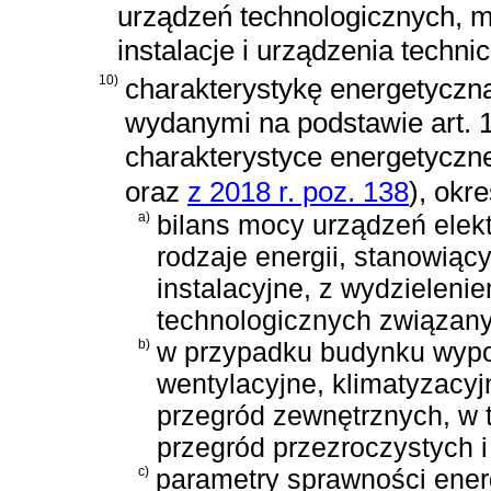
urządzeń technologicznych, m
instalacje i urządzenia techn
10)
charakterystykę energetyczn
wydanymi na podstawie
art. 
charakterystyce energetyczn
oraz
z 2018 r. poz. 138
)
, okr
a)
bilans mocy urządzeń elek
rodzaje energii, stanowią
instalacyjne, z wydzielen
technologicznych związan
b)
w przypadku budynku wypo
wentylacyjne, klimatyzacyj
przegród zewnętrznych, w t
przegród przezroczystych i
c)
parametry sprawności energ