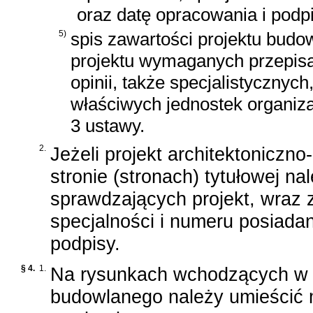
oraz datę opracowania i podp
5)
spis zawartości projektu bud
projektu wymaganych przepisa
opinii, także specjalistycznyc
właściwych jednostek organiza
3 ustawy.
2.
Jeżeli projekt architektonicz
stronie (stronach) tytułowej n
sprawdzających projekt, wraz 
specjalności i numeru posiada
podpisy.
§ 4.
1.
Na rysunkach wchodzących w s
budowlanego należy umieścić 