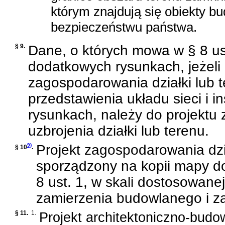
którym znajdują się obiekty b
bezpieczeństwu państwa.
§ 9.
Dane, o których mowa w § 8 u
dodatkowych rysunkach, jeżeli 
zagospodarowania działki lub t
przedstawienia układu sieci i i
rysunkach, należy do projektu 
uzbrojenia działki lub terenu.
9)
Projekt zagospodarowania dzi
§ 10
.
sporządzony na kopii mapy do
8 ust. 1, w skali dostosowanej
zamierzenia budowlanego i za
§ 11.
1.
Projekt architektoniczno-budo