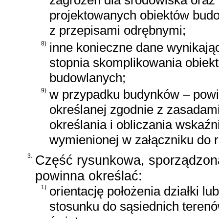
zagrożeń dla środowiska oraz 
projektowanych obiektów budo
z przepisami odrębnymi;
8)
inne konieczne dane wynikające
stopnia skomplikowania obiek
budowlanych;
9)
w przypadku budynków ‒ powie
określanej zgodnie z zasadam
określania i obliczania wska
wymienionej w załączniku do 
3.
Część rysunkowa, sporządzona
powinna określać:
1)
orientację położenia działki lu
stosunku do sąsiednich terenó