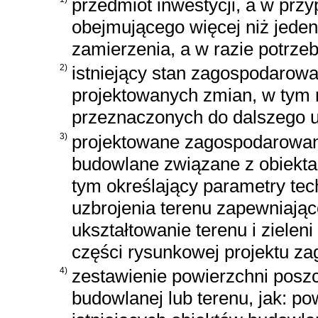
przedmiot inwestycji, a w pr
obejmującego więcej niż jeden
zamierzenia, a w razie potrzeb
2)
istniejący stan zagospodarowan
projektowanych zmian, w tym r
przeznaczonych do dalszego 
3)
projektowane zagospodarowanie
budowlane związane z obiekta
tym określający parametry tec
uzbrojenia terenu zapewniają
ukształtowanie terenu i ziele
części rysunkowej projektu za
4)
zestawienie powierzchni posz
budowlanej lub terenu, jak: p