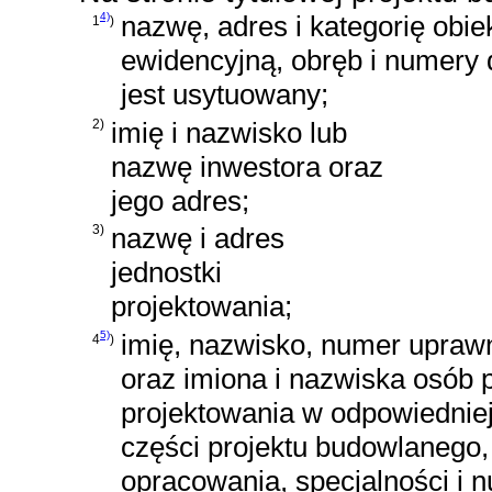
4)
nazwę, adres i kategorię obi
1
)
ewidencyjną, obręb i numery 
jest usytuowany;
2)
imię i nazwisko lub
nazwę inwestora oraz
jego adres;
3)
nazwę i adres
jednostki
projektowania;
5)
imię, nazwisko, numer uprawn
4
)
oraz imiona i nazwiska osób
projektowania w odpowiednie
części projektu budowlanego,
opracowania, specjalności i