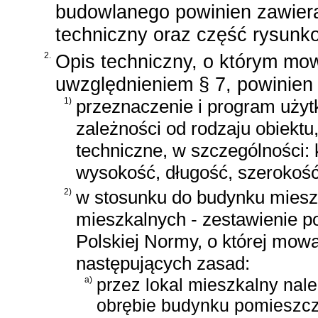
budowlanego powinien zawiera
techniczny oraz część rysunk
2.
Opis techniczny, o którym mo
uwzględnieniem § 7, powinien 
1)
przeznaczenie i program uży
zależności od rodzaju obiektu
techniczne, w szczególności: 
wysokość, długość, szerokość 
2)
w stosunku do budynku mieszk
mieszkalnych - zestawienie p
Polskiej Normy, o której mowa
następujących zasad:
a)
przez lokal mieszkalny nal
obrębie budynku pomieszcz