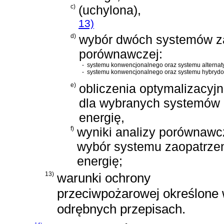
c)
(uchylona),
13)
d)
wybór dwóch systemów za
porównawczej:
-
systemu konwencjonalnego oraz systemu alterna
-
systemu konwencjonalnego oraz systemu hybrydo
e)
obliczenia optymalizacy
dla wybranych systemów 
energię,
f)
wyniki analizy porównawcz
wybór systemu zaopatrze
energię;
13)
warunki ochrony
przeciwpożarowej określone
odrębnych przepisach.