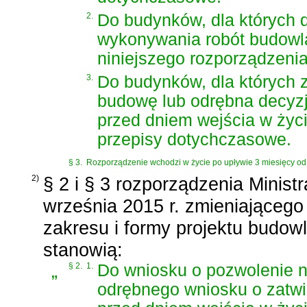
2.
Do budynków, dla których 
wykonywania robót budowl
niniejszego rozporządzenia
3.
Do budynków, dla których 
budowę lub odrębna decyzj
przed dniem wejścia w życi
przepisy dotychczasowe.
§ 3.
Rozporządzenie wchodzi w życie po upływie 3 miesięcy od 
2)
§ 2 i § 3 rozporządzenia Ministr
września 2015 r. zmieniająceg
zakresu i formy projektu budow
stanowią:
„
§ 2.
1.
Do wniosku o pozwolenie 
odrębnego wniosku o zatwi