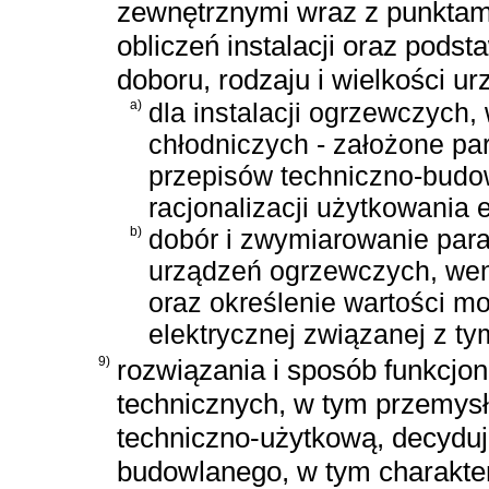
zewnętrznymi wraz z punktami
obliczeń instalacji oraz pods
doboru, rodzaju i wielkości u
a)
dla instalacji ogrzewczych,
chłodniczych - założone p
przepisów techniczno-budo
racjonalizacji użytkowania e
b)
dobór i zwymiarowanie pa
urządzeń ogrzewczych, went
oraz określenie wartości mo
elektrycznej związanej z ty
9)
rozwiązania i sposób funkcjo
technicznych, w tym przemysł
techniczno-użytkową, decydu
budowlanego, w tym charaktery