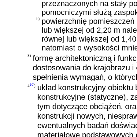
przeznaczonych na stały po
pomocniczymi służą zaspok
b)
powierzchnię pomieszczeń l
lub większej od 2,20 m nal
równej lub większej od 1,4
natomiast o wysokości mnie
3)
formę architektoniczną i funk
dostosowania do krajobrazu i
spełnienia wymagań, o których
10)
układ konstrukcyjny obiekt
4
)
konstrukcyjne (statyczne), za
tym dotyczące obciążeń, ora
konstrukcji nowych, niespra
ewentualnych badań doświad
materiałowe podstawowych el