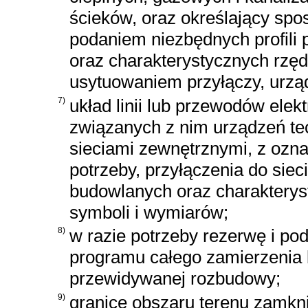
ścieków, oraz określający sp
podaniem niezbędnych profili
oraz charakterystycznych rzęd
usytuowaniem przyłączy, urzą
7)
układ linii lub przewodów elek
związanych z nim urządzeń te
sieciami zewnętrznymi, z ozn
potrzeby, przyłączenia do siec
budowlanych oraz charaktery
symboli i wymiarów;
8)
w razie potrzeby rezerwę i pod
programu całego zamierzenia
przewidywanej rozbudowy;
9)
granice obszaru terenu zamkni