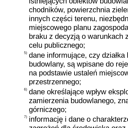
istniejących obiektów budowla
chodników, powierzchnia ziele
innych części terenu, niezbęd
miejscowego planu zagospoda
braku z decyzją o warunkach z
celu publicznego;
5)
dane informujące, czy działka 
budowlany, są wpisane do reje
na podstawie ustaleń miejsc
przestrzennego;
6)
dane określające wpływ eksploa
zamierzenia budowlanego, zna
górniczego;
7)
informację i dane o charakterz