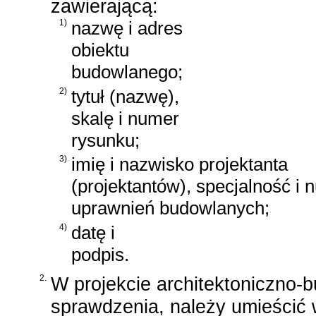
zawierającą:
1)
nazwę i adres
obiektu
budowlanego;
2)
tytuł (nazwę),
skalę i numer
rysunku;
3)
imię i nazwisko projektanta
(projektantów), specjalność i 
uprawnień budowlanych;
4)
datę i
podpis.
2.
W projekcie architektoniczno
sprawdzenia, należy umieścić w