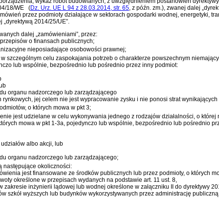
rozporządzenia, wykaz robót budowlanych, z uwzględnieniem postanowień
dyrektywy
004/18/WE
(
Dz. Urz. UE L 94 z 28.03.2014, str. 65
, z późn. zm.)
, zwanej dalej „dyre
amówień przez podmioty działające w sektorach gospodarki wodnej, energetyki, tr
ej „dyrektywą 2014/25/UE”.
wanych dalej „zamówieniami”, przez:
 przepisów o finansach publicznych;
ganizacyjne nieposiadające osobowości prawnej;
ne w szczególnym celu zaspokajania potrzeb o charakterze powszechnym niemający
ynczo lub wspólnie, bezpośrednio lub pośrednio przez inny podmiot:
b
lub
du organu nadzorczego lub zarządzającego
 rynkowych, jej celem nie jest wypracowanie zysku i nie ponosi strat wynikających
podmiotów, o których mowa w pkt 3;
ienie jest udzielane w celu wykonywania jednego z rodzajów działalności, o które
 których mowa w pkt 1-3a, pojedynczo lub wspólnie, bezpośrednio lub pośrednio pr
działów albo akcji, lub
du organu nadzorczego lub zarządzającego;
ą następujące okoliczności:
wienia jest finansowane ze środków publicznych lub przez podmioty, o których mo
woty określone w przepisach wydanych na podstawie art. 11 ust. 8,
akresie inżynierii lądowej lub wodnej określone w załączniku II do dyrektywy 201
 szkół wyższych lub budynków wykorzystywanych przez administrację publiczną l