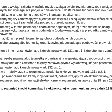
uchronnie wystąpi szkoda, wyraźnie przekraczająca swoim rozmiarem szkody występ
nych, lub wymagająca podjęcia działań w celu dostarczenia ludności środków nie
 publiczne w rozumieniu przepisów o finansach publicznych;
artą między zamawiającym a jednym lub większą liczbą wykonawców, której celem
i cen i, jeżeli zachodzi taka potrzeba, przewidywanych ilości;
umowę w formie pisemnej o charakterze odpłatnym, której przedmiotem są usługi
ającego wykonawcą a innym podmiotem (podwykonawcą), a w przypadku zamówie
nawcami;
nia, których przedmiotem nie są roboty budowlane lub dostawy;
osobę prawną albo jednostkę organizacyjną nieposiadającą osobowości prawnej, kt
;
ienia inne niż zamówienia, o których mowa w art. 131a ust. 1, które obejmują za
zną, osobę prawną albo jednostkę organizacyjną nieposiadającą osobowości praw
 umowy odpłatne zawierane między zamawiającym a wykonawcą, których przedmiot
amówienia, o których mowa w art. 132 ust. 1;
a - należy przez to rozumieć zamówienia, o których mowa w art. 131a ust. 1;
 poświadczenie lub każdy inny dokument, potwierdzający, że obiekt budowlany, pr
o rozumieć środki komunikacji elektronicznej w rozumieniu
ustawy z dnia 18 lipca 2
z to rozumieć środki komunikacji elektronicznej w rozumieniu
ustawy z dnia 18 l