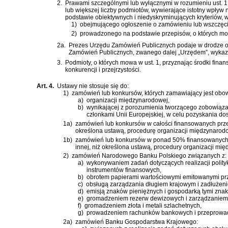
2.
Prawami szczególnymi lub wyłącznymi w rozumieniu ust. 1 
lub większej liczby podmiotów, wywierające istotny wpły
podstawie obiektywnych i niedyskryminujących kryteriów, 
1)
obejmującego ogłoszenie o zamówieniu lub wszczęcie
2)
prowadzonego na podstawie przepisów, o których mo
2a.
Prezes Urzędu Zamówień Publicznych podaje w drodze ob
Zamówień Publicznych, zwanego dalej „Urzędem”, wykaz 
3.
Podmioty, o których mowa w ust. 1, przyznając środki fin
konkurencji i przejrzystości.
Art. 4.
Ustawy nie stosuje się do:
1)
zamówień lub konkursów, których zamawiający jest obowi
a)
organizacji międzynarodowej,
b)
wynikającej z porozumienia tworzącego zobowiąz
członkami Unii Europejskiej, w celu pozyskania d
1a)
zamówień lub konkursów w całości finansowanych przez
określona ustawą, procedurę organizacji międzynarodow
1b)
zamówień lub konkursów w ponad 50% finansowanych pr
innej, niż określona ustawą, procedury organizacji mię
2)
zamówień Narodowego Banku Polskiego związanych z:
a)
wykonywaniem zadań dotyczących realizacji polity
instrumentów finansowych,
b)
obrotem papierami wartościowymi emitowanymi pr
c)
obsługą zarządzania długiem krajowym i zadłużen
d)
emisją znaków pieniężnych i gospodarką tymi znak
e)
gromadzeniem rezerw dewizowych i zarządzaniem 
f)
gromadzeniem złota i metali szlachetnych,
g)
prowadzeniem rachunków bankowych i przeprowad
2a)
zamówień Banku Gospodarstwa Krajowego: