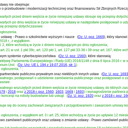
stawy nie obejmuje:
tawy o przebudowie i modernizacji technicznej oraz finansowaniu Sił Zbrojnych Rze
tych przed dniem wejścia w życie niniejszej ustawy stosuje się przepisy dotych
tych po dniu wejścia w życie niniejszej ustawy w następstwie postępowań o ud
 się przepisy dotychczasowe.
ogłoszenia.
ce ustawę - Prawo o szkolnictwie wyższym i nauce
(
Dz. U. poz. 1669
)
, który stanowi:
018 r., z wyjątkiem:
334 ust. 2, które wchodzą w życie z dniem następującym po dniu ogłoszenia;
art. 21 w ust. 1 pkt 39c, art. 120 pkt 1, art. 127 pkt 33-36 i 39 oraz art. 167, które 
rajowym systemie cyberbezpieczeństwa
(
Dz. U. poz. 1560
)
, które stanowią:
ektywę Parlamentu Europejskiego i Rady (UE) 2016/1148 z dnia 6 lipca 2016 r. 
orium Unii
(
Dz. Urz. UE L 194 z 19.07.2016, str. 1
)
.
 ogłoszenia.
”
;
y o partnerstwie publiczno-prywatnym oraz niektórych innych ustaw
(
Dz. U. poz. 169
watnego, postępowań o udzielenie zamówienia publicznego oraz postępowań o za
zasowe.
atnego wszczętych przed dniem wejścia w życie niniejszej ustawy, do których za
1579
i
2018
oraz
z 2018 r. poz. 1560
,
1603
,
1669
i
1693
)
i wynagrodzenie partnera 
 koncesji na roboty budowlane lub usługi
(
Dz. U. poz. 1920
oraz
z 2018 r. poz. 1
stosuje się do oceny zachowań związanych z przygotowaniem i zawarciem umowy ko
głoszenia, z wyjątkiem art. 3 i art. 25, które wchodzą w życie po upływie 12 mies
- Prawo zamówień publicznych oraz ustawę o zmianie ustawy - Prawo zamówień publi