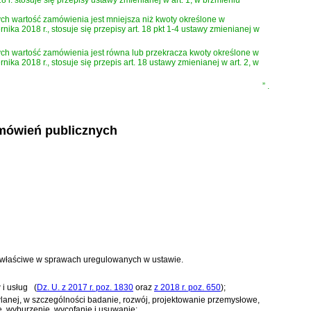
 stosuje się przepisy ustawy zmienianej w art. 1, w brzmieniu
h wartość zamówienia jest mniejsza niż kwoty określone w
ika 2018 r., stosuje się przepisy art. 18 pkt 1-4 ustawy zmienianej w
ch wartość zamówienia jest równa lub przekracza kwoty określone w
ka 2018 r., stosuje się przepis art. 18 ustawy zmienianej w art. 2, w
”
.
amówień publicznych
ny właściwe w sprawach uregulowanych w ustawie.
 i usług
(
Dz. U. z 2017 r. poz. 1830
oraz
z 2018 r. poz. 650
)
;
owlanej, w szczególności badanie, rozwój, projektowanie przemysłowe,
ie, wyburzenie, wycofanie i usuwanie;