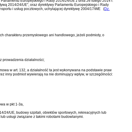
 Parlamentu Europejskiego i Rady 2014/24/UE z dnia 26 lutego 2014 r.
ktywą 2014/24/UE”, oraz
dyrektywy Parlamentu Europejskiego i Rady
ansportu i usług pocztowych, uchylającej dyrektywę 2004/17/WE
(
Dz.
ch charakteru przemysłowego ani handlowego, jeżeli podmioty, o
 z prowadzenia działalności;
j mowa w art. 132, a działalność ta jest wykonywana na podstawie praw
zez inny podmiot wywierają na nie dominujący wpływ, w szczególności:
wa w pkt 1-3a,
4/24/UE, budowy szpitali, obiektów sportowych, rekreacyjnych lub
ub usługi związane z takimi robotami budowlanymi.