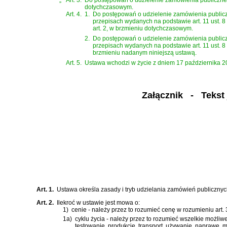
„
Art. 3.
Do postępowań o udzielenie zamówienia publicznego
dotychczasowym.
Art. 4.
1.
Do postępowań o udzielenie zamówienia publicz
przepisach wydanych na podstawie art. 11 ust. 8 
art. 2, w brzmieniu dotychczasowym.
2.
Do postępowań o udzielenie zamówienia publicz
przepisach wydanych na podstawie art. 11 ust. 8 
brzmieniu nadanym niniejszą ustawą.
Art. 5.
Ustawa wchodzi w życie z dniem 17 października 2018
Załącznik
- Tekst j
Art. 1.
Ustawa określa zasady i tryb udzielania zamówień publiczny
Art. 2.
Ilekroć w ustawie jest mowa o:
1)
cenie - należy przez to rozumieć cenę w rozumieniu
art.
1a)
cyklu życia - należy przez to rozumieć wszelkie możliw
testowanie, produkcję, transport, używanie, naprawę, m