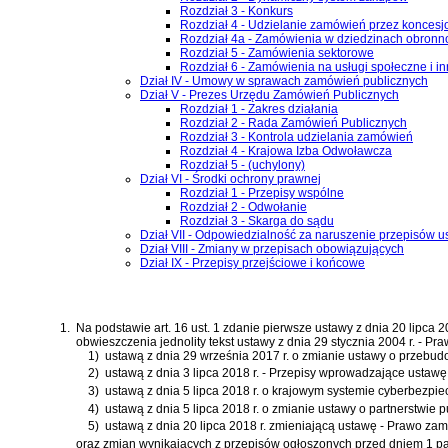
Rozdział 3 - Konkurs
Rozdział 4 - Udzielanie zamówień przez koncesj
Rozdział 4a - Zamówienia w dziedzinach obronno
Rozdział 5 - Zamówienia sektorowe
Rozdział 6 - Zamówienia na usługi społeczne i i
Dział IV - Umowy w sprawach zamówień publicznych
Dział V - Prezes Urzędu Zamówień Publicznych
Rozdział 1 - Zakres działania
Rozdział 2 - Rada Zamówień Publicznych
Rozdział 3 - Kontrola udzielania zamówień
Rozdział 4 - Krajowa Izba Odwoławcza
Rozdział 5 - (uchylony)
Dział VI - Środki ochrony prawnej
Rozdział 1 - Przepisy wspólne
Rozdział 2 - Odwołanie
Rozdział 3 - Skarga do sądu
Dział VII - Odpowiedzialność za naruszenie przepisów u
Dział VIII - Zmiany w przepisach obowiązujących
Dział IX - Przepisy przejściowe i końcowe
1.
Na podstawie
art. 16 ust. 1 zdanie pierwsze ustawy z dnia 20 lipca
obwieszczenia jednolity tekst
ustawy z dnia 29 stycznia 2004 r. - P
1)
ustawą z dnia 29 września 2017 r. o zmianie ustawy o przebudo
2)
ustawą z dnia 3 lipca 2018 r. - Przepisy wprowadzające ustawę
3)
ustawą z dnia 5 lipca 2018 r. o krajowym systemie cyberbezpi
4)
ustawą z dnia 5 lipca 2018 r. o zmianie ustawy o partnerstwie
5)
ustawą z dnia 20 lipca 2018 r. zmieniającą ustawę - Prawo za
oraz zmian wynikających z przepisów ogłoszonych przed dniem 1 pa