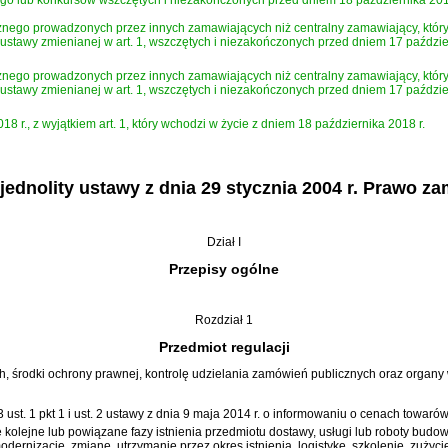
 lub konkursów wszczętych i niezakończonych przed dniem 18 października 2018 r.
nego prowadzonych przez innych zamawiających niż centralny zamawiający, któryc
ustawy zmienianej w art. 1, wszczętych i niezakończonych przed dniem 17 październ
nego prowadzonych przez innych zamawiających niż centralny zamawiający, który
ustawy zmienianej w art. 1, wszczętych i niezakończonych przed dniem 17 październi
 r., z wyjątkiem art. 1, który wchodzi w życie z dniem 18 października 2018 r.
ednolity ustawy z dnia 29 stycznia 2004 r. Prawo z
Dział I
Przepisy ogólne
Rozdział 1
Przedmiot regulacji
ch, środki ochrony prawnej, kontrolę udzielania zamówień publicznych oraz orga
 3 ust. 1 pkt 1 i ust. 2 ustawy z dnia 9 maja 2014 r. o informowaniu o cenach towarów
e kolejne lub powiązane fazy istnienia przedmiotu dostawy, usługi lub roboty bud
odernizację, zmianę, utrzymanie przez okres istnienia, logistykę, szkolenie, zużyc