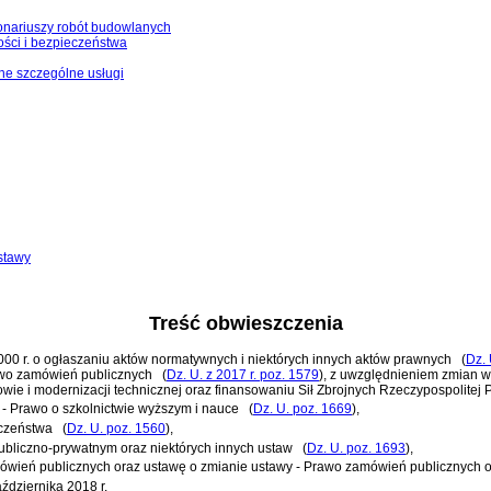
onariuszy robót budowlanych
ści i bezpieczeństwa
nne szczególne usługi
stawy
Treść obwieszczenia
 2000 r. o ogłaszaniu aktów normatywnych i niektórych innych aktów prawnych
(
Dz. 
rawo zamówień publicznych
(
Dz. U. z 2017 r. poz. 1579
)
, z uwzględnieniem zmian 
wie i modernizacji technicznej oraz finansowaniu Sił Zbrojnych Rzeczypospolitej
 - Prawo o szkolnictwie wyższym i nauce
(
Dz. U. poz. 1669
)
,
eczeństwa
(
Dz. U. poz. 1560
)
,
 publiczno-prywatnym oraz niektórych innych ustaw
(
Dz. U. poz. 1693
)
,
mówień publicznych oraz ustawę o zmianie ustawy - Prawo zamówień publicznych o
ździernika 2018 r.