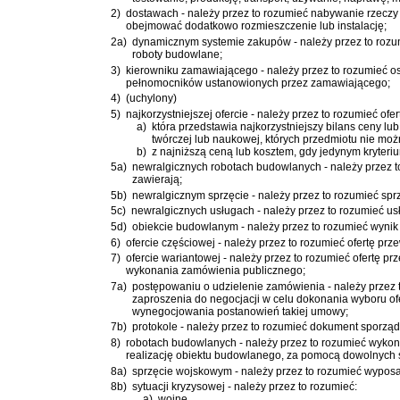
2)
dostawach - należy przez to rozumieć nabywanie rzeczy 
obejmować dodatkowo rozmieszczenie lub instalację;
2a)
dynamicznym systemie zakupów - należy przez to rozum
roboty budowlane;
3)
kierowniku zamawiającego - należy przez to rozumieć o
pełnomocników ustanowionych przez zamawiającego;
4)
(uchylony)
5)
najkorzystniejszej ofercie - należy przez to rozumieć ofer
a)
która przedstawia najkorzystniejszy bilans ceny l
twórczej lub naukowej, których przedmiotu nie można
b)
z najniższą ceną lub kosztem, gdy jedynym kryteriu
5a)
newralgicznych robotach budowlanych - należy przez to
zawierają;
5b)
newralgicznym sprzęcie - należy przez to rozumieć sprz
5c)
newralgicznych usługach - należy przez to rozumieć usł
5d)
obiekcie budowlanym - należy przez to rozumieć wynik 
6)
ofercie częściowej - należy przez to rozumieć ofertę pr
7)
ofercie wariantowej - należy przez to rozumieć ofertę
wykonania zamówienia publicznego;
7a)
postępowaniu o udzielenie zamówienia - należy przez 
zaproszenia do negocjacji w celu dokonania wyboru of
wynegocjowania postanowień takiej umowy;
7b)
protokole - należy przez to rozumieć dokument sporzą
8)
robotach budowlanych - należy przez to rozumieć wykon
realizację obiektu budowlanego, za pomocą dowolnych
8a)
sprzęcie wojskowym - należy przez to rozumieć wyposa
8b)
sytuacji kryzysowej - należy przez to rozumieć:
a)
wojnę,