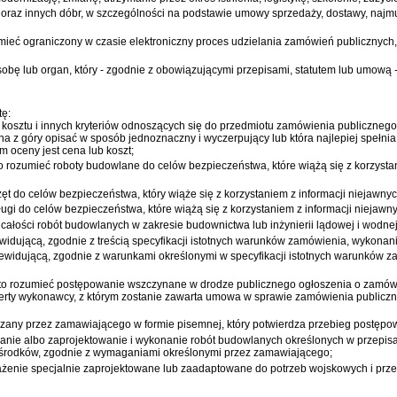
oraz innych dóbr, w szczególności na podstawie umowy sprzedaży, dostawy, najmu,
ieć ograniczony w czasie elektroniczny proces udzielania zamówień publicznych,
sobę lub organ, który - zgodnie z obowiązującymi przepisami, statutem lub umową
tę:
ub kosztu i innych kryteriów odnoszących się do przedmiotu zamówienia publiczne
 z góry opisać w sposób jednoznaczny i wyczerpujący lub która najlepiej spełnia kr
m oceny jest cena lub koszt;
 rozumieć roboty budowlane do celów bezpieczeństwa, które wiążą się z korzystan
ęt do celów bezpieczeństwa, który wiąże się z korzystaniem z informacji niejawny
ugi do celów bezpieczeństwa, które wiążą się z korzystaniem z informacji niejawn
całości robót budowlanych w zakresie budownictwa lub inżynierii lądowej i wodnej
zewidującą, zgodnie z treścią specyfikacji istotnych warunków zamówienia, wykona
 przewidującą, zgodnie z warunkami określonymi w specyfikacji istotnych warunkó
to rozumieć postępowanie wszczynane w drodze publicznego ogłoszenia o zamówien
erty wykonawcy, z którym zostanie zawarta umowa w sprawie zamówienia publiczneg
dzany przez zamawiającego w formie pisemnej, który potwierdza przebieg postępo
anie albo zaprojektowanie i wykonanie robót budowlanych określonych w przepisa
 środków, zgodnie z wymaganiami określonymi przez zamawiającego;
żenie specjalnie zaprojektowane lub zaadaptowane do potrzeb wojskowych i przez