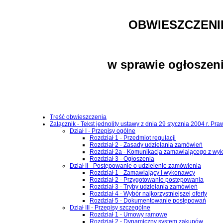
OBWIESZCZENI
w sprawie ogłoszeni
Treść obwieszczenia
Załącznik - Tekst jednolity ustawy z dnia 29 stycznia 2004 r. P
Dział I - Przepisy ogólne
Rozdział 1 - Przedmiot regulacji
Rozdział 2 - Zasady udzielania zamówień
Rozdział 2a - Komunikacja zamawiającego z w
Rozdział 3 - Ogłoszenia
Dział II - Postępowanie o udzielenie zamówienia
Rozdział 1 - Zamawiający i wykonawcy
Rozdział 2 - Przygotowanie postępowania
Rozdział 3 - Tryby udzielania zamówień
Rozdział 4 - Wybór najkorzystniejszej oferty
Rozdział 5 - Dokumentowanie postępowań
Dział III - Przepisy szczególne
Rozdział 1 - Umowy ramowe
Rozdział 2 - Dynamiczny system zakupów