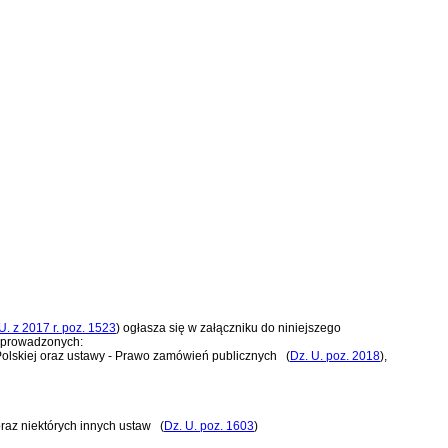
U. z 2017 r. poz. 1523
)
ogłasza się w załączniku do niniejszego
wprowadzonych:
 Polskiej oraz ustawy - Prawo zamówień publicznych
(
Dz. U. poz. 2018
)
,
raz niektórych innych ustaw
(
Dz. U. poz. 1603
)