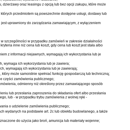
 dzierżawy oraz leasingu z opcją lub bez opcji zakupu, które może
 których przedmiotem są powszechnie dostępne usługi, dostawy lub
 - jest uprawniony do zarządzania zamawiającym, z wyłączeniem
go w szczególności w przypadku zamówień w zakresie działalności
yteria inne niż cena lub koszt, gdy cena lub koszt jest stała albo
iem z informacji niejawnych, wymagają ich wykorzystania lub je
ch, wymaga ich wykorzystania lub je zawiera;
ych, wymagają ich wykorzystania lub je zawierają;
, który może samoistnie spełniać funkcję gospodarczą lub techniczną;
nie części zamówienia publicznego;
w zamówienia, odmienny niż określony przez zamawiającego sposób
iu lub przesłania zaproszenia do składania ofert albo przesłania
o, lub - w przypadku trybu zamówienia z wolnej ręki -
wania o udzielenie zamówienia publicznego;
ch wydanych na podstawie art. 2c lub obiektu budowlanego, a także
naczone do użycia jako broń, amunicja lub materiały wojenne;