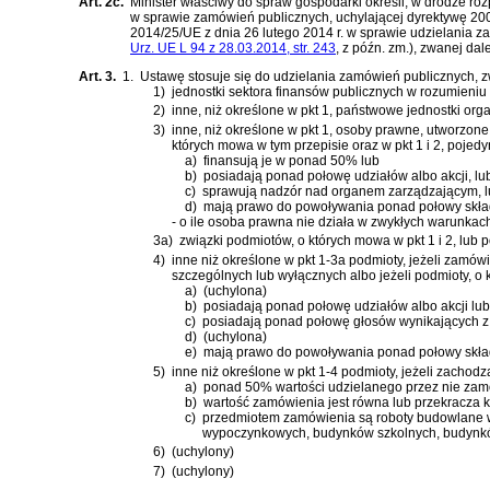
Art. 2c.
Minister właściwy do spraw gospodarki określi, w drodze 
w sprawie zamówień publicznych, uchylającej dyrektywę 2
2014/25/UE z dnia 26 lutego 2014 r. w sprawie udzielania z
Urz. UE L 94 z 28.03.2014, str. 243
, z późn. zm.)
, zwanej dal
Art. 3.
1.
Ustawę stosuje się do udzielania zamówień publicznych, z
1)
jednostki sektora finansów publicznych w rozumieniu
2)
inne, niż określone w pkt 1, państwowe jednostki or
3)
inne, niż określone w pkt 1, osoby prawne, utworzo
których mowa w tym przepisie oraz w pkt 1 i 2, pojed
a)
finansują je w ponad 50% lub
b)
posiadają ponad połowę udziałów albo akcji, lu
c)
sprawują nadzór nad organem zarządzającym, 
d)
mają prawo do powoływania ponad połowy skła
- o ile osoba prawna nie działa w zwykłych warunkach
3a)
związki podmiotów, o których mowa w pkt 1 i 2, lub 
4)
inne niż określone w pkt 1-3a podmioty, jeżeli zamów
szczególnych lub wyłącznych albo jeżeli podmioty, o
a)
(uchylona)
b)
posiadają ponad połowę udziałów albo akcji lub
c)
posiadają ponad połowę głosów wynikających z u
d)
(uchylona)
e)
mają prawo do powoływania ponad połowy skła
5)
inne niż określone w pkt 1-4 podmioty, jeżeli zachodz
a)
ponad 50% wartości udzielanego przez nie zamó
b)
wartość zamówienia jest równa lub przekracza k
c)
przedmiotem zamówienia są roboty budowlane w z
wypoczynkowych, budynków szkolnych, budynków
6)
(uchylony)
7)
(uchylony)