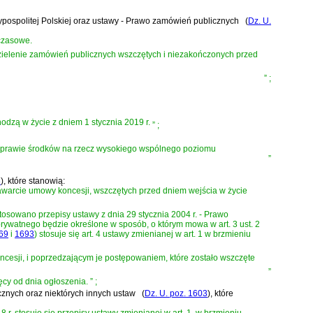
czypospolitej Polskiej oraz ustawy - Prawo zamówień publicznych
(
Dz. U.
czasowe.
zielenie zamówień publicznych wszczętych i niezakończonych przed
”
;
wchodzą w życie z dniem 1 stycznia 2019 r.
”
;
w sprawie środków na rzecz wysokiego wspólnego poziomu
”
3
)
, które stanowią:
warcie umowy koncesji, wszczętych przed dniem wejścia w życie
stosowano przepisy
ustawy z dnia 29 stycznia 2004 r. - Prawo
prywatnego będzie określone w sposób, o którym mowa w
art. 3 ust. 2
669
i
1693
)
stosuje się art. 4 ustawy zmienianej w art. 1 w brzmieniu
ncesji, i poprzedzającym je postępowaniem, które zostało wszczęte
”
ięcy od dnia ogłoszenia.
”
;
cznych oraz niektórych innych ustaw
(
Dz. U. poz. 1603
)
, które