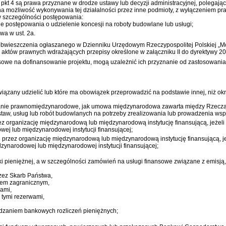
pkt 4 są prawa przyznane w drodze ustawy lub decyzji administracyjnej, polegają
w na możliwość wykonywania tej działalności przez inne podmioty, z wyłączeniem 
w szczególności postępowania:
 postępowania o udzielenie koncesji na roboty budowlane lub usługi;
wa w ust. 2a.
wieszczenia ogłaszanego w Dzienniku Urzędowym Rzeczypospolitej Polskiej „Moni
aktów prawnych wdrażających przepisy określone w załączniku II do dyrektywy 2
ansowe na dofinansowanie projektu, mogą uzależnić ich przyznanie od zastosowani
ązany udzielić lub które ma obowiązek przeprowadzić na podstawie innej, niż ok
anie prawnomiędzynarodowe, jak umowa międzynarodowa zawarta między Rzecząp
ostaw, usług lub robót budowlanych na potrzeby zrealizowania lub prowadzenia ws
 organizację międzynarodową lub międzynarodową instytucję finansującą, jeżeli 
ej lub międzynarodowej instytucji finansującej;
zez organizację międzynarodową lub międzynarodową instytucję finansującą, je
dzynarodowej lub międzynarodowej instytucji finansującej;
ki pieniężnej, a w szczególności zamówień na usługi finansowe związane z emisją
zez Skarb Państwa,
iem zagranicznym,
ami,
tymi rezerwami,
zaniem bankowych rozliczeń pieniężnych;