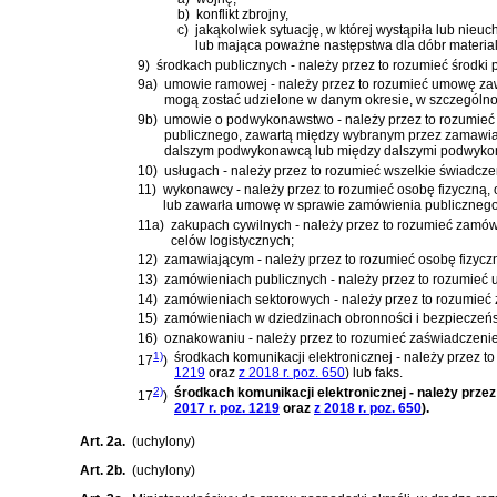
b)
konflikt zbrojny,
c)
jakąkolwiek sytuację, w której wystąpiła lub nie
lub mająca poważne następstwa dla dóbr material
9)
środkach publicznych - należy przez to rozumieć środki
9a)
umowie ramowej - należy przez to rozumieć umowę zaw
mogą zostać udzielone w danym okresie, w szczególnośc
9b)
umowie o podwykonawstwo - należy przez to rozumieć 
publicznego, zawartą między wybranym przez zamawi
dalszym podwykonawcą lub między dalszymi podwyko
10)
usługach - należy przez to rozumieć wszelkie świadcze
11)
wykonawcy - należy przez to rozumieć osobę fizyczną, 
lub zawarła umowę w sprawie zamówienia publicznego
11a)
zakupach cywilnych - należy przez to rozumieć zamów
celów logistycznych;
12)
zamawiającym - należy przez to rozumieć osobę fizyc
13)
zamówieniach publicznych - należy przez to rozumieć
14)
zamówieniach sektorowych - należy przez to rozumieć z
15)
zamówieniach w dziedzinach obronności i bezpieczeństw
16)
oznakowaniu - należy przez to rozumieć zaświadczenie,
1)
środkach komunikacji elektronicznej - należy przez t
17
)
1219
oraz
z 2018 r. poz. 650
)
lub faks.
2)
środkach komunikacji elektronicznej - należy prze
17
)
2017 r. poz. 1219
oraz
z 2018 r. poz. 650
)
.
Art. 2a.
(uchylony)
Art. 2b.
(uchylony)