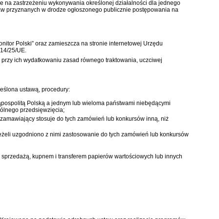
ce na zastrzeżeniu wykonywania określonej działalności dla jednego
praw przyznanych w drodze ogłoszonego publicznie postępowania na
tor Polski” oraz zamieszcza na stronie internetowej Urzędu
014/25/UE.
a przy ich wydatkowaniu zasad równego traktowania, uczciwej
reślona ustawą, procedury:
ospolitą Polską a jednym lub wieloma państwami niebędącymi
pólnego przedsięwzięcia;
zamawiający stosuje do tych zamówień lub konkursów inną, niż
żeli uzgodniono z nimi zastosowanie do tych zamówień lub konkursów
, sprzedażą, kupnem i transferem papierów wartościowych lub innych