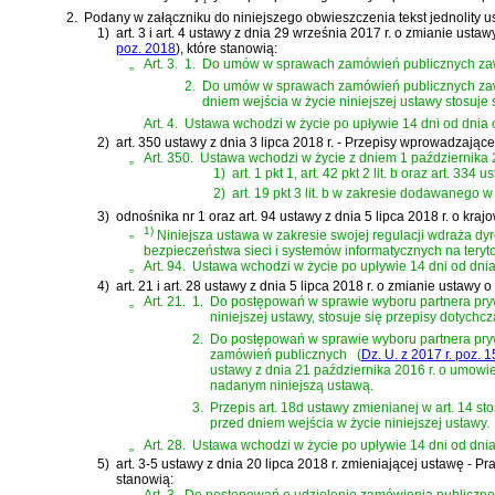
2.
Podany w załączniku do niniejszego obwieszczenia tekst jednolity u
1)
art. 3 i art. 4 ustawy z dnia 29 września 2017 r. o zmianie us
poz. 2018
)
, które stanowią:
„
Art. 3.
1.
Do umów w sprawach zamówień publicznych zawar
2.
Do umów w sprawach zamówień publicznych zawar
dniem wejścia w życie niniejszej ustawy stosuje
Art. 4.
Ustawa wchodzi w życie po upływie 14 dni od dnia 
2)
art. 350 ustawy z dnia 3 lipca 2018 r. - Przepisy wprowadzają
„
Art. 350.
Ustawa wchodzi w życie z dniem 1 października 2
1)
art. 1 pkt 1, art. 42 pkt 2 lit. b oraz art. 
2)
art. 19 pkt 3 lit. b w zakresie dodawanego w 
3)
odnośnika nr 1 oraz
art. 94 ustawy z dnia 5 lipca 2018 r. o k
„
1)
Niniejsza ustawa w zakresie swojej regulacji wdraża
dyr
bezpieczeństwa sieci i systemów informatycznych na teryt
„
Art. 94.
Ustawa wchodzi w życie po upływie 14 dni od dnia
4)
art. 21 i art. 28 ustawy z dnia 5 lipca 2018 r. o zmianie ustaw
„
Art. 21.
1.
Do postępowań w sprawie wyboru partnera pry
niniejszej ustawy, stosuje się przepisy dotychc
2.
Do postępowań w sprawie wyboru partnera pryw
zamówień publicznych
(
Dz. U. z 2017 r. poz. 
ustawy z dnia 21 października 2016 r. o umowie
nadanym niniejszą ustawą.
3.
Przepis art. 18d ustawy zmienianej w art. 14 
przed dniem wejścia w życie niniejszej ustawy.
„
Art. 28.
Ustawa wchodzi w życie po upływie 14 dni od dnia o
5)
art. 3-5 ustawy z dnia 20 lipca 2018 r. zmieniającej ustawę 
stanowią: