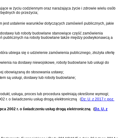
ujące w życiu codziennym oraz narażająca życie i zdrowie wielu osób
zbędnych do przeżycia;
 jest ustalenie warunków dotyczących zamówień publicznych, jakie
, dostawy lub roboty budowlane stanowiące część zamówienia
ń publicznych na roboty budowlane także między podwykonawcą a
óra ubiega się o udzielenie zamówienia publicznego, złożyła ofertę
mówienia na dostawy niewojskowe, roboty budowlane lub usługi do
nej obowiązaną do stosowania ustawy;
em są usługi, dostawy lub roboty budowlane;
odukt, usługa, proces lub procedura spełniają określone wymogi;
002 r. o świadczeniu usług drogą elektroniczną
(
Dz. U. z 2017 r. poz.
ipca 2002 r. o świadczeniu usług drogą elektroniczną
(
Dz. U. z