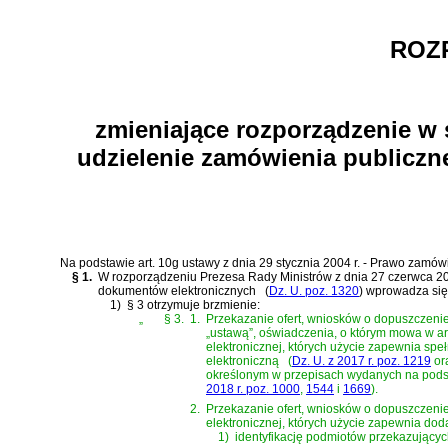
ROZ
zmieniające rozporządzenie w 
udzielenie zamówienia publicz
Na podstawie
art. 10g ustawy z dnia 29 stycznia 2004 r. - Prawo zamó
§ 1.
W
rozporządzeniu Prezesa Rady Ministrów z dnia 27 czerwca 20
dokumentów elektronicznych
(
Dz. U. poz. 1320
)
wprowadza się 
1)
§ 3 otrzymuje brzmienie:
„
§ 3.
1.
Przekazanie ofert, wniosków o dopuszczeni
„ustawą”, oświadczenia, o którym mowa w a
elektronicznej, których użycie zapewnia sp
elektroniczną
(
Dz. U. z 2017 r. poz. 1219
or
określonym w przepisach wydanych na pod
2018 r. poz. 1000
,
1544
i
1669
)
.
2.
Przekazanie ofert, wniosków o dopuszczeni
elektronicznej, których użycie zapewnia dod
1)
identyfikację podmiotów przekazującyc