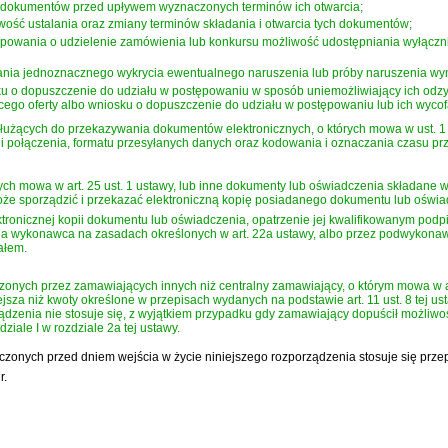
h dokumentów przed upływem wyznaczonych terminów ich otwarcia;
ść ustalania oraz zmiany terminów składania i otwarcia tych dokumentów;
owania o udzielenie zamówienia lub konkursu możliwość udostępniania wyłączni
nia jednoznacznego wykrycia ewentualnego naruszenia lub próby naruszenia wym
ku o dopuszczenie do udziału w postępowaniu w sposób uniemożliwiający ich odzysk
ego oferty albo wniosku o dopuszczenie do udziału w postępowaniu lub ich wycof
 służących do przekazywania dokumentów elektronicznych, o których mowa w ust.
i połączenia, formatu przesyłanych danych oraz kodowania i oznaczania czasu pr
rych mowa w art. 25 ust. 1 ustawy, lub inne dokumenty lub oświadczenia składane
że sporządzić i przekazać elektroniczną kopię posiadanego dokumentu lub oświa
ronicznej kopii dokumentu lub oświadczenia, opatrzenie jej kwalifikowanym pod
lega wykonawca na zasadach określonych w art. 22a ustawy, albo przez podwykona
ałem.
onych przez zamawiających innych niż centralny zamawiający, o którym mowa w
ejsza niż kwoty określone w przepisach wydanych na podstawie art. 11 ust. 8 tej us
rządzenia nie stosuje się, z wyjątkiem przypadku gdy zamawiający dopuścił możl
ziale I w rozdziale 2a tej ustawy.
zonych przed dniem wejścia w życie niniejszego rozporządzenia stosuje się prze
r.