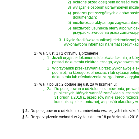
2)
ochronę przed dostępem do treści tyc
3)
wyłącznie osobom uprawnionym możliwo
4)
podczas poszczególnych etapów postęp
dokumentach;
5)
możliwość praktycznego zagwarantowa
6)
możliwość usunięcia oferty albo wnios
przypadku zwrócenia przez zamawiając
3.
Użycie środków komunikacji elektronicznej
wykonawcom informacji na temat specyfikacj
2)
w § 5 ust. 1 i 2 otrzymują brzmienie:
„
1.
Jeżeli oryginał dokumentu lub oświadczenia, o któ
postaci dokumentu elektronicznego, wykonawca mo
2.
W przypadku przekazywania przez wykonawcę elekt
podmiot, na którego zdolnościach lub sytuacji po
dokumentu lub oświadczenia za zgodność z orygin
3)
w § 7 po ust. 2 dodaje się ust. 2a w brzmieniu:
„
2a.
Do postępowań o udzielenie zamówienia, prowadz
publicznych
, których wartość zamówienia jest mni
31 grudnia 2019 r., przepisów niniejszego rozpo
komunikacji elektronicznej, w sposób określony w d
§ 2.
Do postępowań o udzielenie zamówienia wszczętych i niezakońc
§ 3.
Rozporządzenie wchodzi w życie z dniem 18 października 2018 