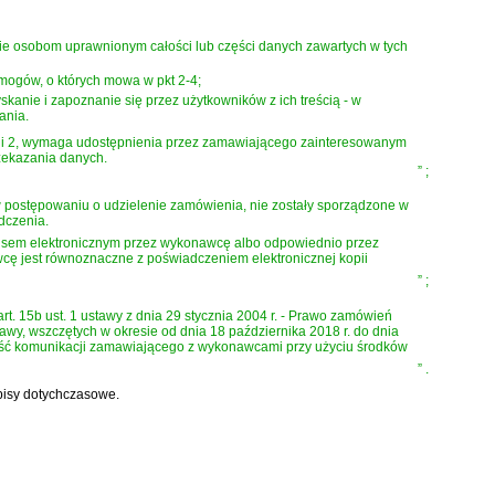
e osobom uprawnionym całości lub części danych zawartych w tych
ogów, o których mowa w pkt 2-4;
anie i zapoznanie się przez użytkowników z ich treścią - w
ania.
 1 i 2, wymaga udostępnienia przez zamawiającego zainteresowanym
zekazania danych.
”
;
 w postępowaniu o udzielenie zamówienia, nie zostały sporządzone w
dczenia.
pisem elektronicznym przez wykonawcę albo odpowiednio przez
wcę jest równoznaczne z poświadczeniem elektronicznej kopii
”
;
art. 15b ust. 1 ustawy z dnia 29 stycznia 2004 r. - Prawo zamówień
tawy, wszczętych w okresie od dnia 18 października 2018 r. do dnia
iwość komunikacji zamawiającego z wykonawcami przy użyciu środków
”
.
pisy dotychczasowe.