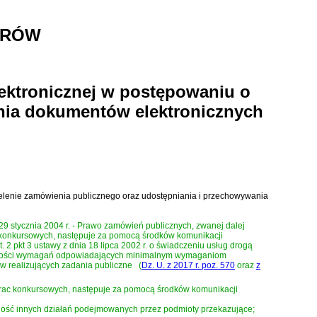
TRÓW
lektronicznej w postępowaniu o
nia dokumentów elektronicznych
ielenie zamówienia publicznego oraz udostępniania i przechowywania
 29 stycznia 2004 r. - Prawo zamówień publicznych
, zwanej dalej
c konkursowych, następuje za pomocą środków komunikacji
t. 2 pkt 3 ustawy z dnia 18 lipca 2002 r. o świadczeniu usług drogą
ólności wymagań odpowiadających minimalnym wymaganiom
tów realizujących zadania publiczne
(
Dz. U. z 2017 r. poz. 570
oraz
z
 prac konkursowych, następuje za pomocą środków komunikacji
alność innych działań podejmowanych przez podmioty przekazujące;