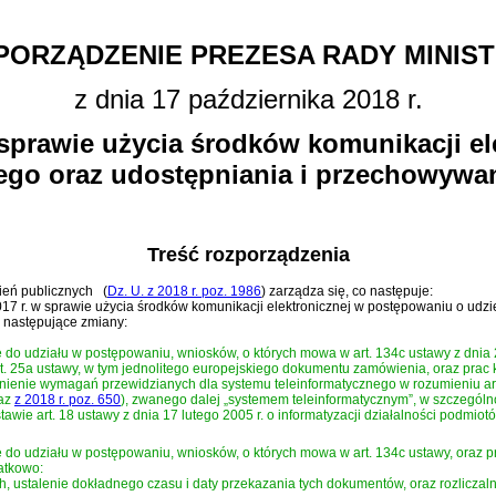
PORZĄDZENIE PREZESA RADY MINIS
z dnia 17 października 2018 r.
sprawie użycia środków komunikacji e
nego oraz udostępniania i przechowywa
Treść rozporządzenia
wień publicznych
(
Dz. U. z 2018 r. poz. 1986
)
zarządza się, co następuje:
17 r. w sprawie użycia środków komunikacji elektronicznej w postępowaniu o udz
następujące zmiany:
e do udziału w postępowaniu, wniosków, o których mowa w
art. 134c ustawy z dnia
rt. 25a ustawy, w tym jednolitego europejskiego dokumentu zamówienia, oraz pra
ełnienie wymagań przewidzianych dla systemu teleinformatycznego w rozumieniu
ar
az
z 2018 r. poz. 650
)
, zwanego dalej „systemem teleinformatycznym”, w szczeg
stawie
art. 18 ustawy z dnia 17 lutego 2005 r. o informatyzacji działalności podmio
e do udziału w postępowaniu, wniosków, o których mowa w art. 134c ustawy, oraz
atkowo:
h, ustalenie dokładnego czasu i daty przekazania tych dokumentów, oraz rozlicz