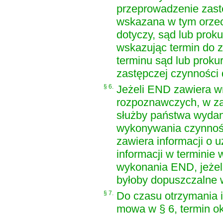
przeprowadzenie zastę
wskazana w tym orzecz
dotyczy, sąd lub prok
wskazując termin do z
terminu sąd lub proku
zastępczej czynności
§ 6.
Jeżeli END zawiera w
rozpoznawczych, w zak
służby państwa wydani
wykonywania czynnoś
zawiera informacji o 
informacji w terminie
wykonania END, jeżel
byłoby dopuszczalne 
§ 7.
Do czasu otrzymania i
mowa w § 6, termin okr