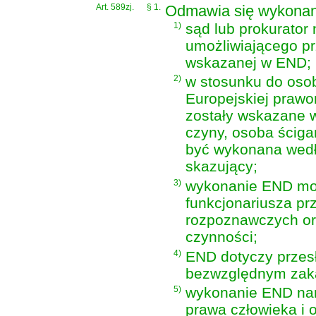
Art. 589zj.
§ 1.
Odmawia się wykonani
1)
sąd lub prokurato
umożliwiającego p
wskazanej w END;
2)
w stosunku do osob
Europejskiej praw
zostały wskazane 
czyny, osoba ściga
być wykonana wedł
skazujący;
3)
wykonanie END mog
funkcjonariusza pr
rozpoznawczych or
czynności;
4)
END dotyczy przesł
bezwzględnym zak
5)
wykonanie END nar
prawa człowieka i 