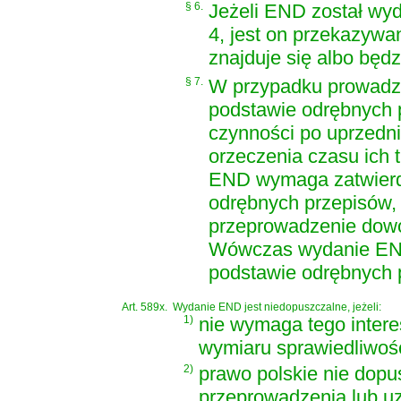
§ 6.
Jeżeli END został wy
4, jest on przekazywa
znajduje się albo będ
§ 7.
W przypadku prowadz
podstawie odrębnych 
czynności po uprzedn
orzeczenia czasu ich
END wymaga zatwierdz
odrębnych przepisów,
przeprowadzenie dowo
Wówczas wydanie END
podstawie odrębnych 
Art. 589x.
Wydanie END jest niedopuszczalne, jeżeli:
1)
nie wymaga tego intere
wymiaru sprawiedliwośc
2)
prawo polskie nie dop
przeprowadzenia lub u