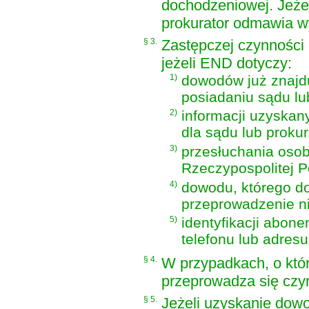
dochodzeniowej. Jeżeli
prokurator odmawia 
§ 3.
Zastępczej czynności
jeżeli END dotyczy:
1)
dowodów już znajd
posiadaniu sądu lu
2)
informacji uzyskan
dla sądu lub prok
3)
przesłuchania osob
Rzeczypospolitej Po
4)
dowodu, którego d
przeprowadzenie n
5)
identyfikacji abone
telefonu lub adresu
§ 4.
W przypadkach, o któ
przeprowadza się cz
§ 5.
Jeżeli uzyskanie dow