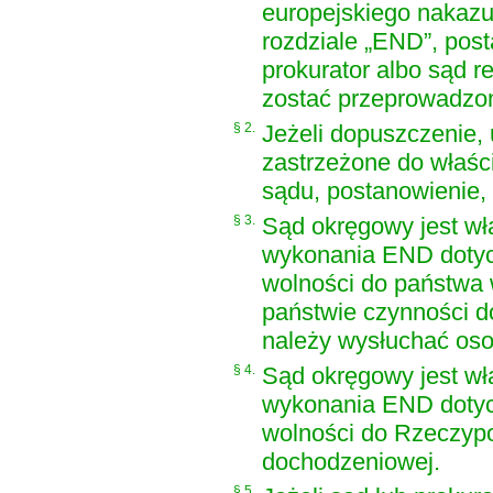
europejskiego nakaz
rozdziale „END”, pos
prokurator albo sąd r
zostać przeprowadzo
§ 2.
Jeżeli dopuszczenie,
zastrzeżone do właśc
sądu, postanowienie,
§ 3.
Sąd okręgowy jest wł
wykonania END doty
wolności do państwa 
państwie czynności 
należy wysłuchać oso
§ 4.
Sąd okręgowy jest wł
wykonania END doty
wolności do Rzeczypo
dochodzeniowej.
§ 5.