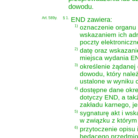
dowodu.
Art. 589y.
§ 1.
END zawiera:
1)
oznaczenie organu
wskazaniem ich adr
poczty elektroniczn
2)
datę oraz wskazani
miejsca wydania E
3)
określenie żądanej
dowodu, który należ
ustalone w wyniku 
4)
dostępne dane okre
dotyczy END, a tak
zakładu karnego, je
5)
sygnaturę akt i ws
w związku z którym
6)
przytoczenie opisu i
będącego przedmio