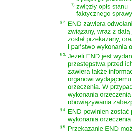
7)
zwięzły opis stanu
faktycznego sprawy
§ 2.
END zawiera odwołanie
związany, wraz z datą
został przekazany, or
i państwo wykonania o
§ 3.
Jeżeli END jest wyda
przestępstwa przed ich
zawiera także informa
organowi wydającemu
orzeczenia. W przypa
wykonania orzeczenia
obowiązywania zabezp
§ 4.
END powinien zostać 
wykonania orzeczenia 
§ 5.
Przekazanie END może