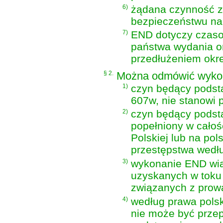
6)
żądana czynność z
bezpieczeństwu n
7)
END dotyczy czaso
państwa wydania o
przedłużeniem okre
§ 2.
Można odmówić wykon
1)
czyn będący podst
607w, nie stanowi 
2)
czyn będący podst
popełniony w całośc
Polskiej lub na po
przestępstwa wedłu
3)
wykonanie END wiąz
uzyskanych w toku
związanych z prow
4)
według prawa pols
nie może być prze