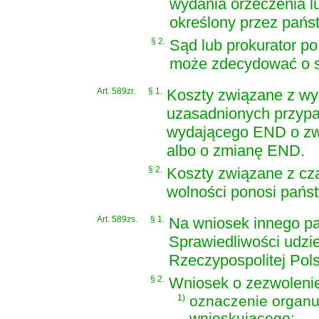
wydania orzeczenia l
określony przez pańs
§ 2.
Sąd lub prokurator p
może zdecydować o s
Art. 589zr.
§ 1.
Koszty związane z w
uzasadnionych przypa
wydającego END o zwr
albo o zmianę END.
§ 2.
Koszty związane z c
wolności ponosi pańs
Art. 589zs.
§ 1.
Na wniosek innego pa
Sprawiedliwości udzi
Rzeczypospolitej Pol
§ 2.
Wniosek o zezwolenie
1)
oznaczenie organ
wnioskującego;