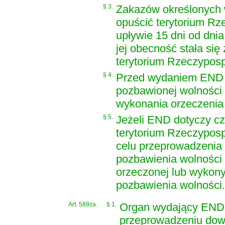
§ 3.
Zakazów określonych w
opuścić terytorium Rze
upływie 15 dni od dnia
jej obecność stała si
terytorium Rzeczypospo
§ 4.
Przed wydaniem END 
pozbawionej wolności 
wykonania orzeczenia
§ 5.
Jeżeli END dotyczy c
terytorium Rzeczyposp
celu przeprowadzenia
pozbawienia wolności 
orzeczonej lub wykony
pozbawienia wolności.
Art. 589za.
§ 1.
Organ wydający END 
przeprowadzeniu dowo