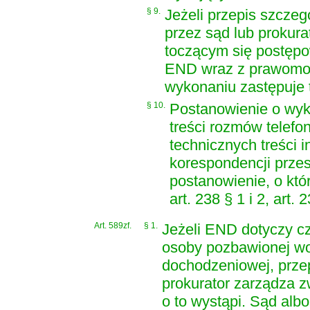
§ 9.
Jeżeli przepis szczeg
przez sąd lub prokura
toczącym się postępo
END wraz z prawomoc
wykonaniu zastępuje 
§ 10.
Postanowienie o wyko
treści rozmów telefo
technicznych treści 
korespondencji przes
postanowienie, o któ
art. 238 § 1 i 2, art.
Art. 589zf.
§ 1.
Jeżeli END dotyczy c
osoby pozbawionej wo
dochodzeniowej, przep
prokurator zarządza z
o to wystąpi. Sąd alb