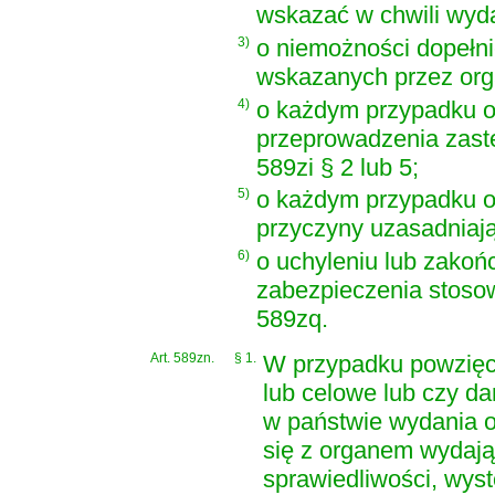
wskazać w chwili wy
3)
o niemożności dopełni
wskazanych przez or
4)
o każdym przypadku 
przeprowadzenia zastę
589zi § 2 lub 5;
5)
o każdym przypadku o
przyczyny uzasadniają
6)
o uchyleniu lub zakoń
zabezpieczenia stosow
589zq.
Art. 589zn.
§ 1.
W przypadku powzięc
lub celowe lub czy d
w państwie wydania or
się z organem wydają
sprawiedliwości, wys