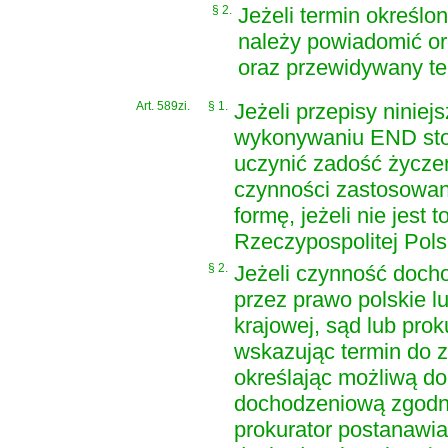
§ 2.
Jeżeli termin określo
należy powiadomić o
oraz przewidywany t
Art. 589zi.
§ 1.
Jeżeli przepisy niniej
wykonywaniu END stos
uczynić zadość życze
czynności zastosowan
formę, jeżeli nie jes
Rzeczypospolitej Polsk
§ 2.
Jeżeli czynność doch
przez prawo polskie l
krajowej, sąd lub pro
wskazując termin do z
określając możliwą d
dochodzeniową zgodną
prokurator postanawi