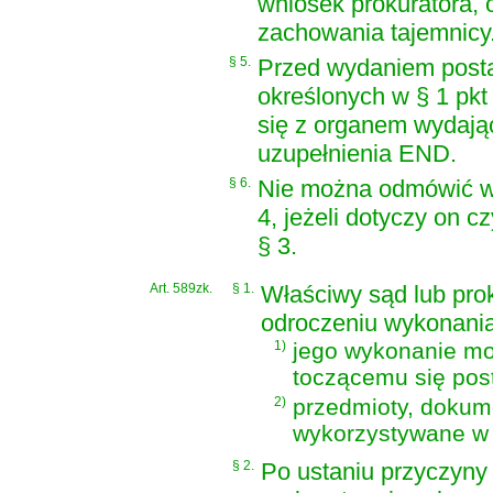
wniosek prokuratora, 
zachowania tajemnicy. 
§ 5.
Przed wydaniem post
określonych w § 1 pkt 1
się z organem wydają
uzupełnienia END.
§ 6.
Nie można odmówić wy
4, jeżeli dotyczy on 
§ 3.
Art. 589zk.
§ 1.
Właściwy sąd lub pro
odroczeniu wykonania
1)
jego wykonanie mo
toczącemu się pos
2)
przedmioty, dokum
wykorzystywane w
§ 2.
Po ustaniu przyczyny