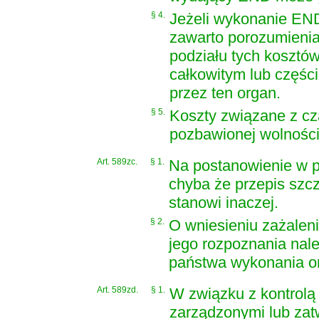
§ 4.
Jeżeli wykonanie END 
zawarto porozumieni
podziału tych koszt
całkowitym lub częśc
przez ten organ.
§ 5.
Koszty związane z 
pozbawionej wolnośc
Art. 589zc.
§ 1.
Na postanowienie w p
chyba że przepis sz
stanowi inaczej.
§ 2.
O wniesieniu zażaleni
jego rozpoznania nal
państwa wykonania o
Art. 589zd.
§ 1.
W związku z kontrolą 
zarządzonymi lub zatw