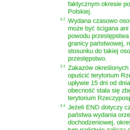
faktycznym okresie po
Polskiej.
§ 2.
Wydana czasowo osoba
może być ścigana ani
powodu przestępstwa 
granicy państwowej, 
stosunku do takiej os
przestępstwo.
§ 3.
Zakazów określonych 
opuścić terytorium Rze
upływie 15 dni od dnia
obecność stała się zb
terytorium Rzeczypospo
§ 4.
Jeżeli END dotyczy c
państwa wydania orze
dochodzeniowej, okre
tym państwie zalicza 