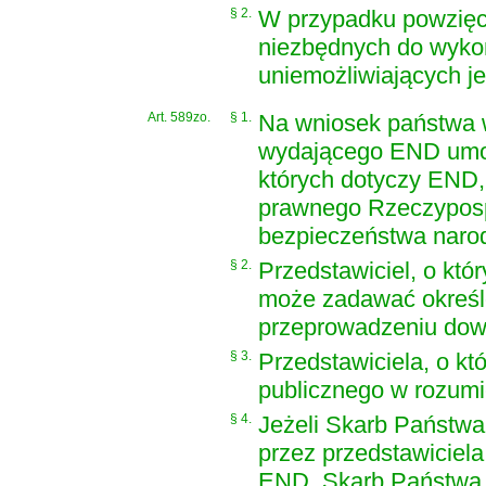
§ 2.
W przypadku powzięc
niezbędnych do wyko
uniemożliwiających je
Art. 589zo.
§ 1.
Na wniosek państwa w
wydającego END umoż
których dotyczy END, 
prawnego Rzeczypospol
bezpieczeństwa naro
§ 2.
Przedstawiciel, o któ
może zadawać określo
przeprowadzeniu dow
§ 3.
Przedstawiciela, o k
publicznego w rozum
§ 4.
Jeżeli Skarb Państwa
przez przedstawiciel
END, Skarb Państwa 