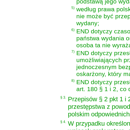
podstawą jego wyd
5)
według prawa pols
nie może być prze
wydany;
6)
END dotyczy czaso
państwa wydania or
osoba ta nie wyraż
7)
END dotyczy przesł
umożliwiających pr
jednoczesnym bezp
oskarżony, który m
8)
END dotyczy przesł
art. 180 § 1 i 2, c
§ 3.
Przepisów § 2 pkt 1 i 2
przestępstwa z powod
polskim odpowiednich 
§ 4.
W przypadku określony