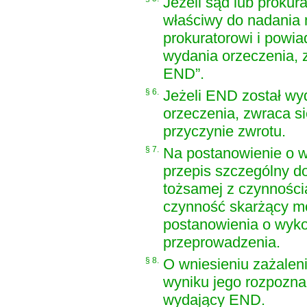
Jeżeli sąd lub prokur
właściwy do nadania 
prokuratorowi i powi
wydania orzeczenia, 
END”.
§ 6.
Jeżeli END został wy
orzeczenia, zwraca si
przyczynie zwrotu.
§ 7.
Na postanowienie o w
przepis szczególny d
tożsamej z czynności
czynność skarżący m
postanowienia o wyko
przeprowadzenia.
§ 8.
O wniesieniu zażaleni
wyniku jego rozpozna
wydający END.