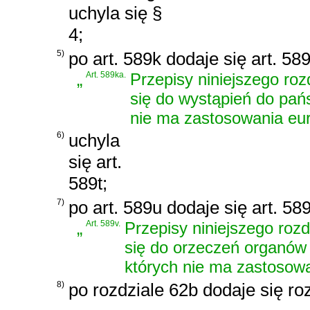
uchyla się §
4;
5)
po art. 589k dodaje się art. 58
„
Art. 589ka.
Przepisy niniejszego ro
się do wystąpień do pańs
nie ma zastosowania eu
6)
uchyla
się art.
589t;
7)
po art. 589u dodaje się art. 58
„
Art. 589v.
Przepisy niniejszego roz
się do orzeczeń organów 
których nie ma zastosow
8)
po rozdziale 62b dodaje się ro