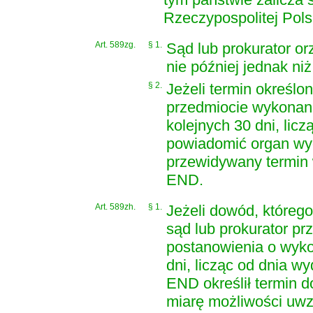
Rzeczypospolitej Pols
Art. 589zg.
§ 1.
Sąd lub prokurator o
nie później jednak niż
§ 2.
Jeżeli termin określo
przedmiocie wykonan
kolejnych 30 dni, lic
powiadomić organ wy
przewidywany termin
END.
Art. 589zh.
§ 1.
Jeżeli dowód, któreg
sąd lub prokurator p
postanowienia o wyko
dni, licząc od dnia w
END określił termin 
miarę możliwości uwzg