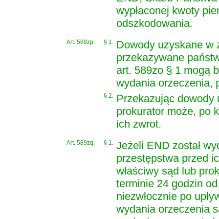
wypłaconej kwoty pie
odszkodowania.
Art. 589zp.
§ 1.
Dowody uzyskane w z
przekazywane państw
art. 589zo § 1 mogą 
wydania orzeczenia, 
§ 2.
Przekazując dowody 
prokurator może, po 
ich zwrot.
Art. 589zq.
§ 1.
Jeżeli END został wy
przestępstwa przed ic
właściwy sąd lub pro
terminie 24 godzin od 
niezwłocznie po upły
wydania orzeczenia s