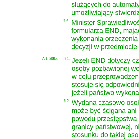
służących do automat
umożliwiający stwierd
§ 6.
Minister Sprawiedliwoś
formularza END, mają
wykonania orzeczenia
decyzji w przedmioci
Art. 589z.
§ 1.
Jeżeli END dotyczy c
osoby pozbawionej wo
w celu przeprowadzeni
stosuje się odpowiedn
jeżeli państwo wykona
§ 2.
Wydana czasowo osoba
może być ścigana ani
powodu przestępstwa 
granicy państwowej, 
stosunku do takiej os