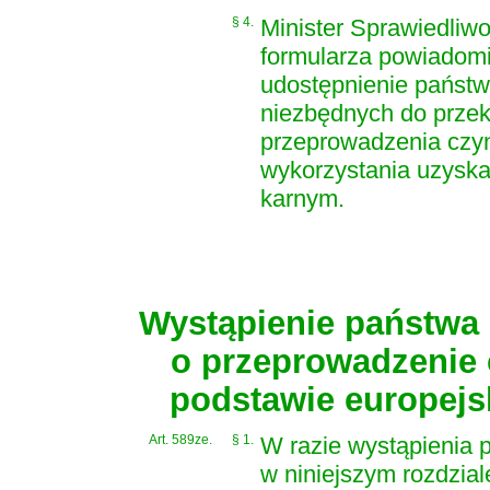
§ 4.
Minister Sprawiedliwo
formularza powiadomi
udostępnienie państw
niezbędnych do przek
przeprowadzenia czyn
wykorzystania uzysk
karnym.
Wystąpienie państwa 
o przeprowadzenie
podstawie europej
Art. 589ze.
§ 1.
W razie wystąpienia 
w niniejszym rozdzia