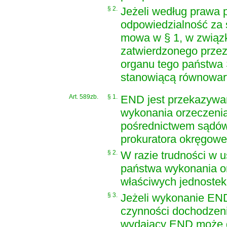
§ 2.
Jeżeli według prawa 
odpowiedzialność za 
mowa w § 1, w zwią
zatwierdzonego przez
organu tego państwa
stanowiącą równowar
Art. 589zb.
§ 1.
END jest przekazywa
wykonania orzeczeni
pośrednictwem sądów 
prokuratora okręgowe
§ 2.
W razie trudności w 
państwa wykonania or
właściwych jednostek
§ 3.
Jeżeli wykonanie END
czynności dochodzeni
wydający END może go