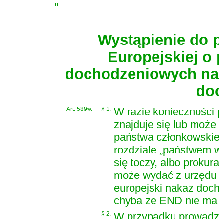
„
Wystąpienie do 
Europejskiej o
dochodzeniowych na 
do
Art. 589w.
§ 1.
W razie konieczności 
znajduje się lub może
państwa członkowskie
rozdziale „państwem 
się toczy, albo prok
może wydać z urzędu 
europejski nakaz doc
chyba że END nie ma 
§ 2.
W przypadku prowadzen