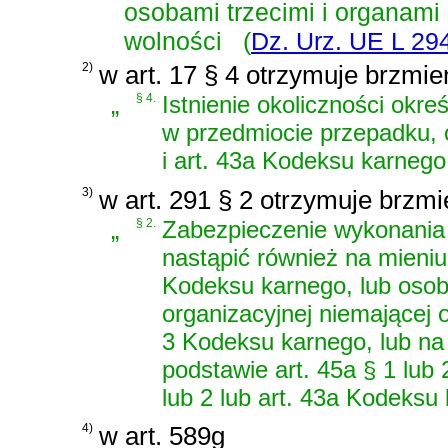
osobami trzecimi i organami
wolności
(
Dz. Urz. UE L 294
2)
w art. 17 § 4 otrzymuje brzmie
„
§ 4.
Istnienie okoliczności okr
w przedmiocie przepadku,
i
art. 43a Kodeksu karneg
3)
w art. 291 § 2 otrzymuje brzmi
„
§ 2.
Zabezpieczenie wykonania 
nastąpić również na mieniu
Kodeksu karnego
, lub osob
organizacyjnej niemającej
3 Kodeksu karnego
, lub n
podstawie
art. 45a § 1 lu
lub 2 lub art. 43a Kodeks
4)
w art. 589g