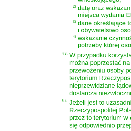
2)
datę oraz wskazan
miejsca wydania 
3)
dane określające 
i obywatelstwo oso
4)
wskazanie czynnoś
potrzeby której o
§ 3.
W przypadku korzysta
można poprzestać na 
przewożeniu osoby p
terytorium Rzeczypospo
nieprzewidziane lądow
dostarcza niezwłoczn
§ 4.
Jeżeli jest to uzasad
Rzeczypospolitej Pol
przez to terytorium w
się odpowiednio przepi