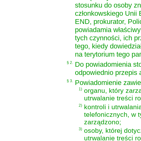
stosunku do osoby zna
członkowskiego Unii E
END, prokurator, Poli
powiadamia właściwy
tych czynności, ich 
tego, kiedy dowiedzia
na terytorium tego p
§ 2.
Do powiadomienia sto
odpowiednio przepis a
§ 3.
Powiadomienie zawier
1)
organu, który zarzą
utrwalanie treści 
2)
kontroli i utrwalan
telefonicznych, w t
zarządzono;
3)
osoby, której dotyc
utrwalanie treści 