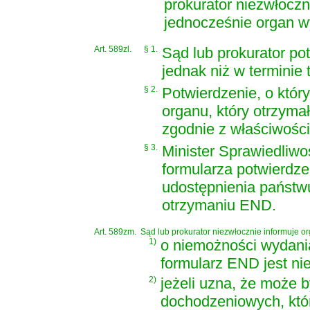
prokurator niezwłoczn
jednocześnie organ 
Art. 589zl.
§ 1.
Sąd lub prokurator po
jednak niż w terminie 
§ 2.
Potwierdzenie, o któr
organu, który otrzym
zgodnie z właściwości
§ 3.
Minister Sprawiedliwo
formularza potwierdz
udostępnienia państwu
otrzymaniu END.
Art. 589zm.
Sąd lub prokurator niezwłocznie informuje 
1)
o niemożności wydani
formularz END jest ni
2)
jeżeli uzna, że może 
dochodzeniowych, któr