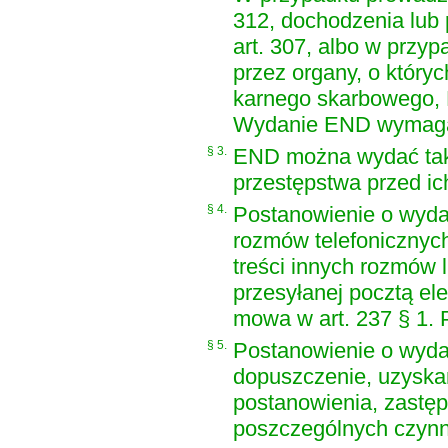
312, dochodzenia lub
art. 307, albo w prz
przez organy, o któr
karnego skarbowego
,
Wydanie END wymaga z
§ 3.
END można wydać tak
przestępstwa przed ic
§ 4.
Postanowienie o wydan
rozmów telefonicznych
treści innych rozmów 
przesyłanej pocztą el
mowa w art. 237 § 1. 
§ 5.
Postanowienie o wyd
dopuszczenie, uzyska
postanowienia, zastęp
poszczególnych czynn