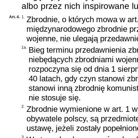
albo przez nich inspirowane l
Art. 4.
1.
Zbrodnie, o których mowa w art.
międzynarodowego zbrodnie prz
wojenne, nie ulegają przedawni
1a.
Bieg terminu przedawnienia zb
niebędących zbrodniami wojenn
rozpoczyna się od dnia 1 sierpn
40 latach, gdy czyn stanowi zb
stanowi inną zbrodnię komunist
nie stosuje się.
2.
Zbrodnie wymienione w art. 1 w 
obywatele polscy, są przedmio
ustawę, jeżeli zostały popełnio
3.