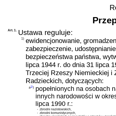
Ro
Przep
Art. 1.
Ustawa reguluje:
1)
ewidencjonowanie, gromadzen
zabezpieczenie, udostępniani
bezpieczeństwa państwa, wyt
lipca 1944 r. do dnia 31 lipca
Trzeciej Rzeszy Niemieckiej i
Radzieckich, dotyczących:
1)
popełnionych na osobach na
a
)
innych narodowości w okresi
lipca 1990 r.:
-
zbrodni nazistowskich,
-
zbrodni komunistycznych,