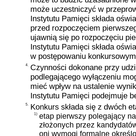
może uczestniczyć w przepro
Instytutu Pamięci składa oświ
przed rozpoczęciem pierwszego
ujawnią się po rozpoczęciu pi
Instytutu Pamięci składa oświ
w postępowaniu konkursowym
4.
Czynności dokonane przy udzia
podlegającego wyłączeniu mog
mieć wpływ na ustalenie wynik
Instytutu Pamięci podejmuje 
5.
Konkurs składa się z dwóch e
1)
etap pierwszy polegający n
złożonych przez kandydatów,
oni wymogi formalne określo