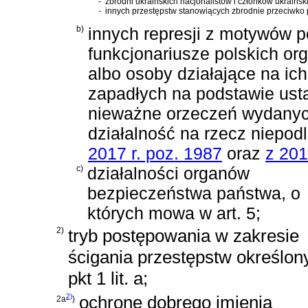
-
zbrodni ukraińskich nacjonalistów i członków ukraińsk
-
innych przestępstw stanowiących zbrodnie przeciwko 
b)
innych represji z motywów po
funkcjonariusze polskich or
albo osoby działające na ich
zapadłych na podstawie
ust
nieważne orzeczeń wydanyc
działalność na rzecz niepod
2017 r. poz. 1987
oraz
z 201
c)
działalności organów
bezpieczeństwa państwa, o
których mowa w art. 5;
2)
tryb postępowania w zakresie
ścigania przestępstw określon
pkt 1 lit. a;
2)
ochronę dobrego imienia
2a
)