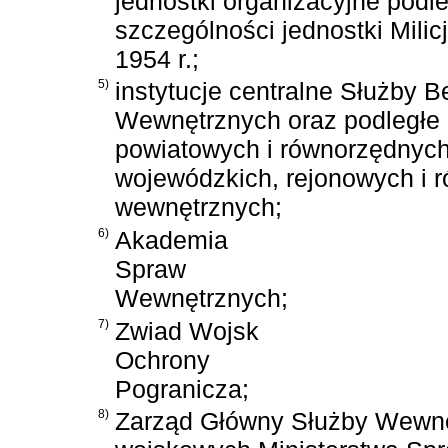
jednostki organizacyjne podl
szczególności jednostki Milic
1954 r.;
5)
instytucje centralne Służby 
Wewnętrznych oraz podległe 
powiatowych i równorzędnych
wojewódzkich, rejonowych i 
wewnętrznych;
6)
Akademia
Spraw
Wewnętrznych;
7)
Zwiad Wojsk
Ochrony
Pogranicza;
8)
Zarząd Główny Służby Wewnę