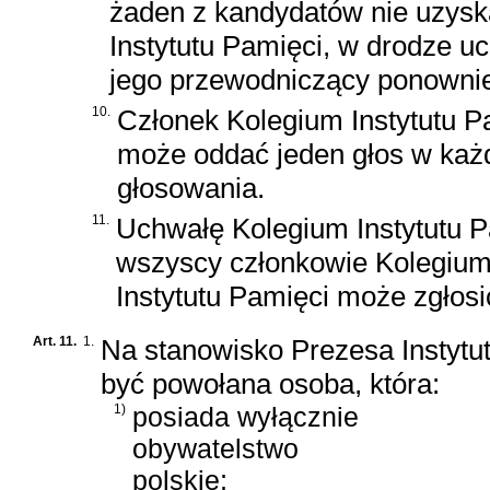
żaden z kandydatów nie uzys
Instytutu Pamięci, w drodze uc
jego przewodniczący ponownie
10.
Członek Kolegium Instytutu P
może oddać jeden głos w każd
głosowania.
11.
Uchwałę Kolegium Instytutu Pa
wszyscy członkowie Kolegium 
Instytutu Pamięci może zgłos
Art. 11.
1.
Na stanowisko Prezesa Instytu
być powołana osoba, która:
1)
posiada wyłącznie
obywatelstwo
polskie;