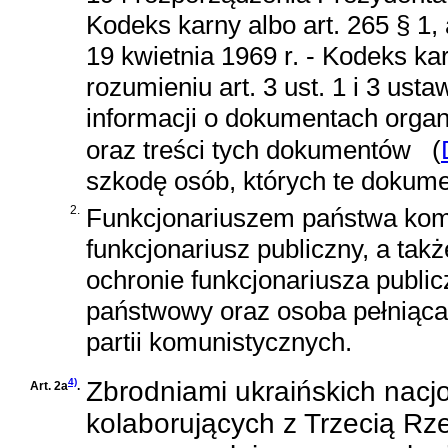
Kodeks karny
albo
art. 265 § 1,
19 kwietnia 1969 r. - Kodeks ka
rozumieniu
art. 3 ust. 1 i 3 us
informacji o dokumentach orga
oraz treści tych dokumentów
(
szkodę osób, których te dokume
2.
Funkcjonariuszem państwa komu
funkcjonariusz publiczny, a tak
ochronie funkcjonariusza publi
państwowy oraz osoba pełniąca
partii komunistycznych.
4)
Zbrodniami ukraińskich nacjo
Art. 2a
.
kolaborujących z Trzecią Rz