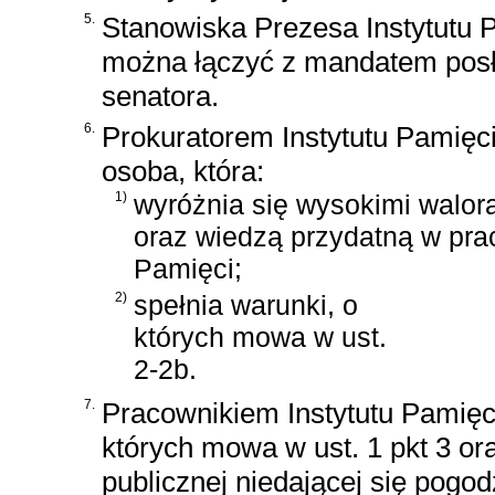
5.
Stanowiska Prezesa Instytutu 
można łączyć z mandatem posł
senatora.
6.
Prokuratorem Instytutu Pamięc
osoba, która:
1)
wyróżnia się wysokimi walor
oraz wiedzą przydatną w prac
Pamięci;
2)
spełnia warunki, o
których mowa w ust.
2-2b.
7.
Pracownikiem Instytutu Pamięci
których mowa w ust. 1 pkt 3 ora
publicznej niedającej się pogod