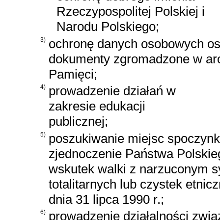
Rzeczypospolitej Polskiej i
Narodu Polskiego;
3)
ochronę danych osobowych osó
dokumenty zgromadzone w arc
Pamięci;
4)
prowadzenie działań w
zakresie edukacji
publicznej;
5)
poszukiwanie miejsc spoczynku
zjednoczenie Państwa Polskiego
wskutek walki z narzuconym sy
totalitarnych lub czystek etnic
dnia 31 lipca 1990 r.;
6)
prowadzenie działalności zwią