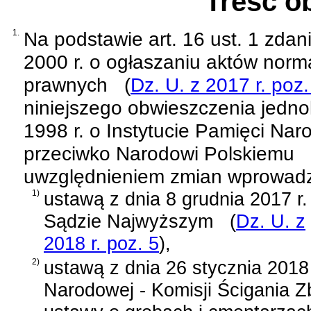
Treść o
1.
Na podstawie
art. 16 ust. 1 zda
2000 r. o ogłaszaniu aktów norm
prawnych
(
Dz. U. z 2017 r. poz
niniejszego obwieszczenia jednol
1998 r. o Instytucie Pamięci Nar
przeciwko Narodowi Polskiemu
uwzględnieniem zmian wprowad
1)
ustawą z dnia 8 grudnia 2017 r.
Sądzie Najwyższym
(
Dz. U. z
2018 r. poz. 5
)
,
2)
ustawą z dnia 26 stycznia 2018 
Narodowej - Komisji Ścigania 