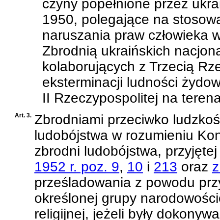
czyny popełnione przez ukra
1950, polegające na stosowa
naruszania praw człowieka w
Zbrodnią ukraińskich nacjona
kolaborujących z Trzecią Rz
eksterminacji ludności żydow
II Rzeczypospolitej na teren
Art. 3.
Zbrodniami przeciwko ludzkoś
ludobójstwa w rozumieniu
Kon
zbrodni ludobójstwa, przyjętej
1952 r. poz. 9
,
10
i
213
oraz
z
prześladowania z powodu prz
określonej grupy narodowościo
religijnej, jeżeli były dokony