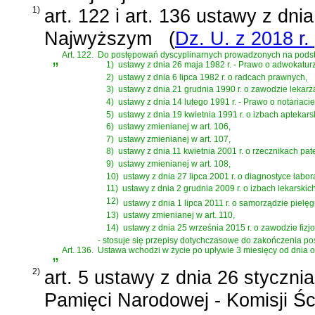
1)
art. 122 i art. 136 ustawy z dni
Najwyższym
(
Dz. U. z 2018 r.
„
Art. 122.
Do postępowań dyscyplinarnych prowadzonych na podst
1)
ustawy z dnia 26 maja 1982 r. - Prawo o adwokatur
2)
ustawy z dnia 6 lipca 1982 r. o radcach prawnych
,
3)
ustawy z dnia 21 grudnia 1990 r. o zawodzie lekarz
4)
ustawy z dnia 14 lutego 1991 r. - Prawo o notariacie
5)
ustawy z dnia 19 kwietnia 1991 r. o izbach aptekars
6)
ustawy zmienianej w art. 106,
7)
ustawy zmienianej w art. 107,
8)
ustawy z dnia 11 kwietnia 2001 r. o rzecznikach pa
9)
ustawy zmienianej w art. 108,
10)
ustawy z dnia 27 lipca 2001 r. o diagnostyce labor
11)
ustawy z dnia 2 grudnia 2009 r. o izbach lekarskic
12)
ustawy z dnia 1 lipca 2011 r. o samorządzie pielęg
13)
ustawy zmienianej w art. 110,
14)
ustawy z dnia 25 września 2015 r. o zawodzie fizj
- stosuje się przepisy dotychczasowe do zakończenia pos
„
Art. 136.
Ustawa wchodzi w życie po upływie 3 miesięcy od dnia o
2)
art. 5 ustawy z dnia 26 stycznia
Pamięci Narodowej - Komisji Ś