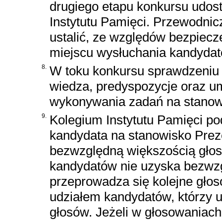
drugiego etapu konkursu udostę
Instytutu Pamięci. Przewodni
ustalić, ze względów bezpiec
miejscu wysłuchania kandydat
8.
W toku konkursu sprawdzeniu 
wiedza, predyspozycje oraz u
wykonywania zadań na stanowi
9.
Kolegium Instytutu Pamięci p
kandydata na stanowisko Preze
bezwzględną większością głos
kandydatów nie uzyska bezwz
przeprowadza się kolejne głos
udziałem kandydatów, którzy u
głosów. Jeżeli w głosowaniac