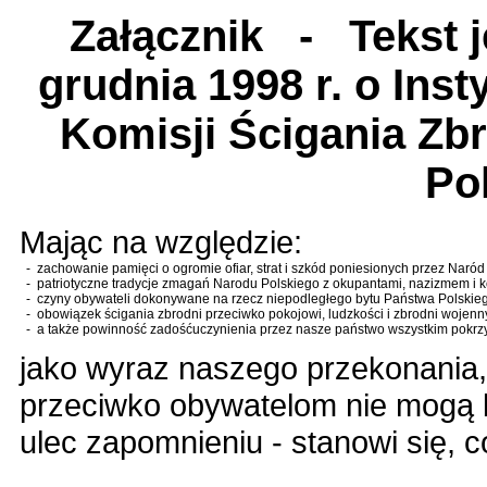
Załącznik
- Tekst je
grudnia 1998 r. o Ins
Komisji Ścigania Zb
Po
Mając na względzie:
-
zachowanie pamięci o ogromie ofiar, strat i szkód poniesionych przez Naród P
-
patriotyczne tradycje zmagań Narodu Polskiego z okupantami, nazizmem i
-
czyny obywateli dokonywane na rzecz niepodległego bytu Państwa Polskiego
-
obowiązek ścigania zbrodni przeciwko pokojowi, ludzkości i zbrodni wojenn
-
a także powinność zadośćuczynienia przez nasze państwo wszystkim pokr
jako wyraz naszego przekonania,
przeciwko obywatelom nie mogą b
ulec zapomnieniu - stanowi się, c