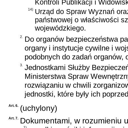
Kontroli Publikacji i Widowi
14)
Urząd do Spraw Wyznań oraz
państwowej o właściwości s
wojewódzkiego.
2.
Do organów bezpieczeństwa pań
organy i instytucje cywilne i 
podobnych do zadań organów, o
3.
Jednostkami Służby Bezpieczeńs
Ministerstwa Spraw Wewnętrzny
rozwiązaniu w chwili zorganiz
jednostki, które były ich poprze
Art. 6.
(uchylony)
Art. 7.
Dokumentami, w rozumieniu u
1)