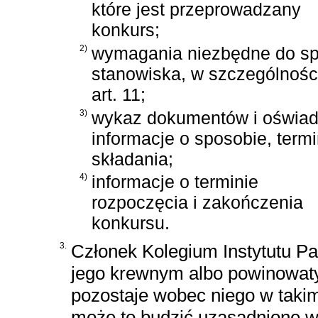
które jest przeprowadzany
konkurs;
2)
wymagania niezbędne do s
stanowiska, w szczególnośc
art. 11;
3)
wykaz dokumentów i oświad
informacje o sposobie, termi
składania;
4)
informacje o terminie
rozpoczęcia i zakończenia
konkursu.
3.
Członek Kolegium Instytutu Pa
jego krewnym albo powinowaty
pozostaje wobec niego w taki
może to budzić uzasadnione wą