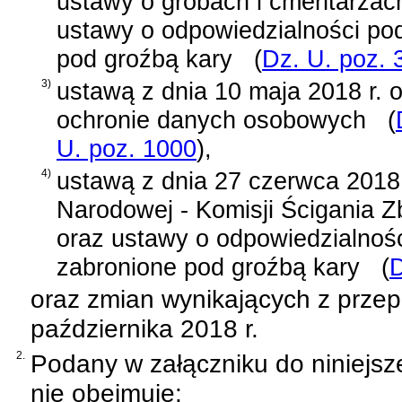
ustawy o grobach i cmentarzac
ustawy o odpowiedzialności po
pod groźbą kary
(
Dz. U. poz. 
3)
ustawą z dnia 10 maja 2018 r. 
ochronie danych osobowych
(
U. poz. 1000
)
,
4)
ustawą z dnia 27 czerwca 2018 
Narodowej - Komisji Ścigania 
oraz ustawy o odpowiedzialnoś
zabronione pod groźbą kary
(
D
oraz zmian wynikających z prze
października 2018 r.
2.
Podany w załączniku do niniejsz
nie obejmuje: