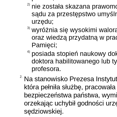
2)
nie została skazana prawo
sądu za przestępstwo umyśl
urzędu;
3)
wyróżnia się wysokimi walor
oraz wiedzą przydatną w prac
Pamięci;
4)
posiada stopień naukowy dok
doktora habilitowanego lub t
profesora.
2.
Na stanowisko Prezesa Instytu
która pełniła służbę, pracował
bezpieczeństwa państwa, wymien
orzekając uchybił godności urz
sędziowskiej.