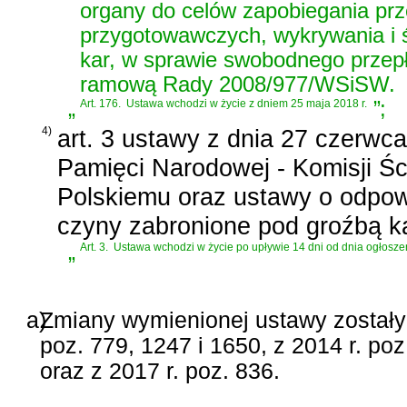
organy do celów zapobiegania pr
przygotowawczych, wykrywania i 
kar, w sprawie swobodnego przepł
ramową Rady 2008/977/WSiSW.
„
Art. 176.
Ustawa wchodzi w życie z dniem 25 maja 2018 r.
”
;
4)
art. 3 ustawy z dnia 27 czerwca
Pamięci Narodowej - Komisji Ś
Polskiemu oraz ustawy o odpow
czyny zabronione pod groźbą k
„
Art. 3.
Ustawa wchodzi w życie po upływie 14 dni od dnia ogłosze
a)
Zmiany wymienionej ustawy zostały 
poz. 779, 1247 i 1650, z 2014 r. poz
oraz z 2017 r. poz. 836.