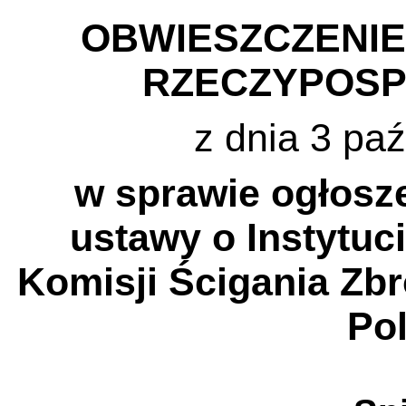
OBWIESZCZENI
RZECZYPOSP
z dnia 3 paź
w sprawie ogłosze
ustawy o Instytuc
Komisji Ścigania Zb
Po