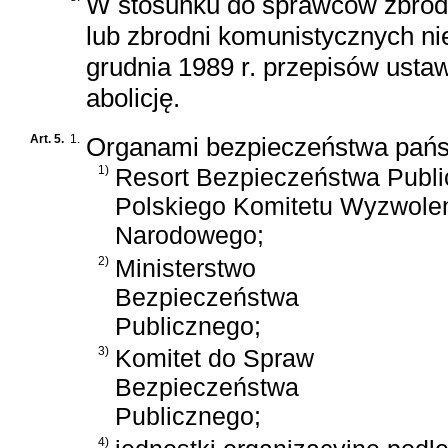
W stosunku do sprawców zbrodn
lub zbrodni komunistycznych ni
grudnia 1989 r. przepisów ustaw
abolicję.
Art. 5.
1.
Organami bezpieczeństwa państ
1)
Resort Bezpieczeństwa Publ
Polskiego Komitetu Wyzwole
Narodowego;
2)
Ministerstwo
Bezpieczeństwa
Publicznego;
3)
Komitet do Spraw
Bezpieczeństwa
Publicznego;
4)