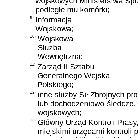
wojskowych Ministerstwa Sp
podległe mu komórki;
9)
Informacja
Wojskowa;
10)
Wojskowa
Służba
Wewnętrzna;
11)
Zarząd II Sztabu
Generalnego Wojska
Polskiego;
12)
inne służby Sił Zbrojnych p
lub dochodzeniowo-śledcze, 
wojskowych;
13)
Główny Urząd Kontroli Prasy,
miejskimi urzędami kontroli 