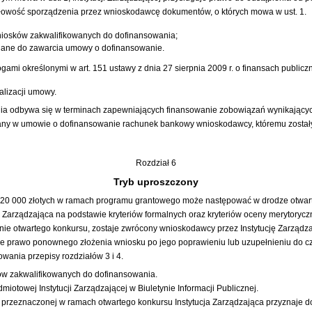
idłowość sporządzenia przez wnioskodawcę dokumentów, o których mowa w ust. 1.
wniosków zakwalifikowanych do dofinansowania;
ane do zawarcia umowy o dofinansowanie.
ogami określonymi w
art. 151 ustawy z dnia 27 sierpnia 2009 r. o finansach publicz
lizacji umowy.
ia odbywa się w terminach zapewniających finansowanie zobowiązań wynikających
ny w umowie o dofinansowanie rachunek bankowy wnioskodawcy, któremu zostały p
Rozdział 6
Tryb uproszczony
i 20 000 złotych w ramach programu grantowego może następować w drodze otwar
Zarządzająca na podstawie kryteriów formalnych oraz kryteriów oceny merytorycz
minie otwartego konkursu, zostaje zwrócony wnioskodawcy przez Instytucję Zarząd
je prawo ponownego złożenia wniosku po jego poprawieniu lub uzupełnieniu do c
ania przepisy rozdziałów 3 i 4.
sków zakwalifikowanych do dofinansowania.
dmiotowej Instytucji Zarządzającej w Biuletynie Informacji Publicznej.
 przeznaczonej w ramach otwartego konkursu Instytucja Zarządzająca przyznaje d