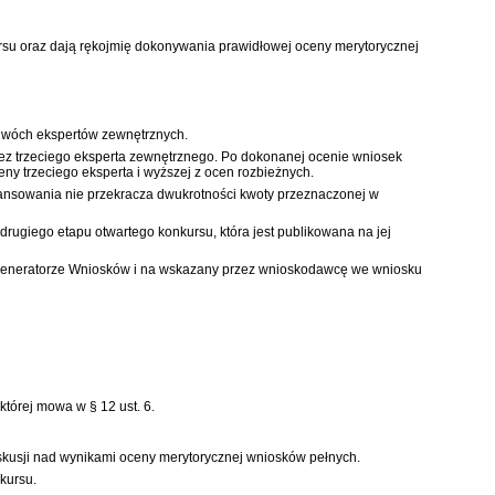
u oraz dają rękojmię dokonywania prawidłowej oceny merytorycznej
 dwóch ekspertów zewnętrznych.
z trzeciego eksperta zewnętrznego. Po dokonanej ocenie wniosek
eny trzeciego eksperta i wyższej z ocen rozbieżnych.
ansowania nie przekracza dwukrotności kwoty przeznaczonej w
drugiego etapu otwartego konkursu, która jest publikowana na jej
w Generatorze Wniosków i na wskazany przez wnioskodawcę we wniosku
której mowa w § 12 ust. 6.
yskusji nad wynikami oceny merytorycznej wniosków pełnych.
kursu.