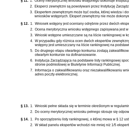
§ 11.
1.
Oceny merytorycznej wniosku wstępnego dokonuje Instytucj
2.
Eksperci zewnętrzni są powoływani przez Instytucję Zarządz
3.
Ekspertem zewnętrznym może być osoba, której wiedza i d
wniosków wstępnych. Ekspert zewnętrzny nie może dokonywać 
§ 12.
1.
Wniosek wstępny jest oceniany odrębnie przez dwóch eksp
2.
Ocena merytoryczna wniosku wstępnego zapisywana jest w ka
3.
Wnioski wstępne umieszczane są na liście rankingowej w ko
4.
W przypadku gdy różnica ocen dwóch ekspertów zewnętrzny
wstępny jest umieszczany na liście rankingowej na podstawie
5.
Do drugiego etapu otwartego konkursu zostają zakwalifiko
otwartym konkursie na dofinansowanie.
6.
Instytucja Zarządzająca na podstawie listy rankingowej spo
stronie podmiotowej w Biuletynie Informacji Publicznej.
7.
Informacja o zakwalifikowaniu oraz niezakwalifikowaniu 
adres poczty elektronicznej.
§ 13.
1.
Wnioski pełne składa się w terminie określonym w regulaminie
2.
Do oceny merytorycznej wniosku pełnego stosuje się odpowied
§ 14.
1.
Po sporządzeniu listy rankingowej, o której mowa w § 12 u
2.
W skład panelu ekspertów wchodzi nie mniej niż 1/5 eksper