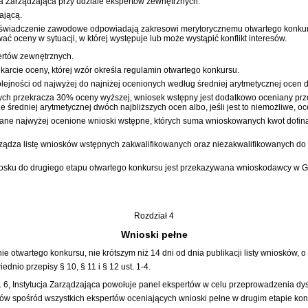
a Zarządzająca przy udziale ekspertów zewnętrznych.
ającą.
oświadczenie zawodowe odpowiadają zakresowi merytorycznemu otwartego konkurs
oceny w sytuacji, w której występuje lub może wystąpić konflikt interesów.
ertów zewnętrznych.
rcie oceny, której wzór określa regulamin otwartego konkursu.
lejności od najwyżej do najniżej ocenionych według średniej arytmetycznej ocen
ch przekracza 30% oceny wyższej, wniosek wstępny jest dodatkowo oceniany prze
 średniej arytmetycznej dwóch najbliższych ocen albo, jeśli jest to niemożliwe, oc
wane najwyżej ocenione wnioski wstępne, których suma wnioskowanych kwot dofin
rządza listę wniosków wstępnych zakwalifikowanych oraz niezakwalifikowanych do 
wniosku do drugiego etapu otwartego konkursu jest przekazywana wnioskodawcy 
Rozdział 4
Wnioski pełne
 otwartego konkursu, nie krótszym niż 14 dni od dnia publikacji listy wniosków, o 
nio przepisy § 10, § 11 i § 12 ust. 1-4.
st. 6, Instytucja Zarządzająca powołuje panel ekspertów w celu przeprowadzenia d
tów spośród wszystkich ekspertów oceniających wnioski pełne w drugim etapie kon