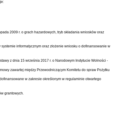
je:
stopada 2009 r. o grach hazardowych
, tryb składania wniosków oraz
w systemie informatycznym oraz złożenie wniosku o dofinansowanie w
 ustawy z dnia 15 września 2017 r. o Narodowym Instytucie Wolności -
e umowy zawartej między Przewodniczącym Komitetu do spraw Pożytku
 dofinansowane w zakresie określonym w regulaminie otwartego
ów grantowych.