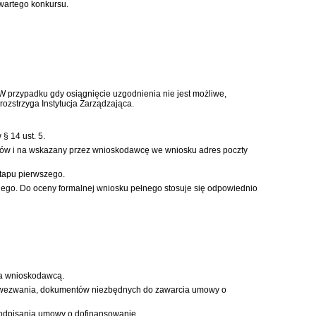
wartego konkursu.
W przypadku gdy osiągnięcie uzgodnienia nie jest możliwe,
ozstrzyga Instytucja Zarządzająca.
§ 14 ust. 5.
ków i na wskazany przez wnioskodawcę we wniosku adres poczty
etapu pierwszego.
nego. Do oceny formalnej wniosku pełnego stosuje się odpowiednio
 a wnioskodawcą.
nia wezwania, dokumentów niezbędnych do zawarcia umowy o
 podpisania umowy o dofinansowanie.