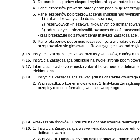
3.
Do panelu ekspertów eksperci wybierani są w drodze losowa
4.
Panel ekspertów prowadzi obrady oraz podejmuje rozstrzygn
5.
Panel ekspertów po przeprowadzeniu dyskusji nad wynikami 
1)
zakwalifikowanych do dofinansowania,
2)
rezerwowych - niezakwalifikowanych do dofinansowan
3)
odrzuconych - niezakwalifikowanych do dofinansowan
- oraz przekazuje do zatwierdzenia Instytucji Zarządzającej.
6.
Panel ekspertów podejmuje rozstrzygnięcia w drodze uzgodn
przeprowadza się głosowanie. Rozstrzygnięcia w drodze gło
§ 15.
Instytucja Zarządzająca zatwierdza listy wniosków, o których mo
§ 16.
Instytucja Zarządzająca publikuje na swojej stronie podmiotowe
§ 17.
Informacja o wyborze wniosku zakwalifikowanego do dofinans
elektronicznej.
§ 18.
1.
Instytucja Zarządzająca ze względu na charakter otwartego
2.
W przypadku, o którym mowa w ust. 1, Instytucja Zarządza
przepisy o ocenie formalnej wniosku wstępnego.
§ 19.
Przekazanie środków Funduszu na dofinansowanie realizacji 
§ 20.
1.
Instytucja Zarządzająca wzywa wnioskodawcę za pośrednict
dofinansowanie.
2.
W przypadku niedostarczenia dokumentów w terminie, o któr