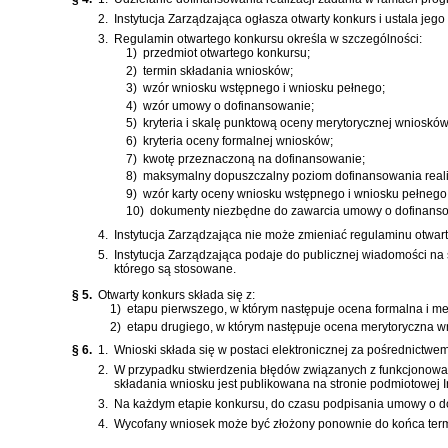
2.
Instytucja Zarządzająca ogłasza otwarty konkurs i ustala jego
3.
Regulamin otwartego konkursu określa w szczególności:
1)
przedmiot otwartego konkursu;
2)
termin składania wniosków;
3)
wzór wniosku wstępnego i wniosku pełnego;
4)
wzór umowy o dofinansowanie;
5)
kryteria i skalę punktową oceny merytorycznej wnioskó
6)
kryteria oceny formalnej wniosków;
7)
kwotę przeznaczoną na dofinansowanie;
8)
maksymalny dopuszczalny poziom dofinansowania realiz
9)
wzór karty oceny wniosku wstępnego i wniosku pełnego
10)
dokumenty niezbędne do zawarcia umowy o dofinans
4.
Instytucja Zarządzająca nie może zmieniać regulaminu otw
5.
Instytucja Zarządzająca podaje do publicznej wiadomości na 
którego są stosowane.
§ 5.
Otwarty konkurs składa się z:
1)
etapu pierwszego, w którym następuje ocena formalna i m
2)
etapu drugiego, w którym następuje ocena merytoryczna w
§ 6.
1.
Wnioski składa się w postaci elektronicznej za pośrednictw
2.
W przypadku stwierdzenia błędów związanych z funkcjonowan
składania wniosku jest publikowana na stronie podmiotowej Ins
3.
Na każdym etapie konkursu, do czasu podpisania umowy o 
4.
Wycofany wniosek może być złożony ponownie do końca term