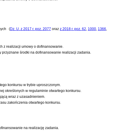
nych
(
Dz. U. z 2017 r. poz. 2077
oraz
z 2018 r. poz. 62
,
1000
,
1366
,
 z realizacji umowy o dofinansowanie.
rzyznane środki na dofinansowanie realizacji zadania.
tego konkursu w trybie uproszczonym.
nej określonych w regulaminie otwartego konkursu.
zającą wraz z uzasadnieniem.
zasu zakończenia otwartego konkursu.
ofinansowanie na realizację zadania.