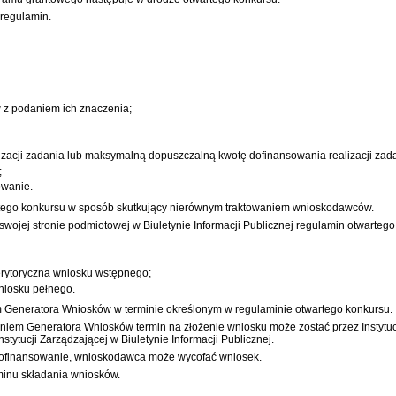
 regulamin.
w z podaniem ich znaczenia;
acji zadania lub maksymalną dopuszczalną kwotę dofinansowania realizacji zada
;
owanie.
artego konkursu w sposób skutkujący nierównym traktowaniem wnioskodawców.
swojej stronie podmiotowej w Biuletynie Informacji Publicznej regulamin otwartego
erytoryczna wniosku wstępnego;
niosku pełnego.
em Generatora Wniosków w terminie określonym w regulaminie otwartego konkursu.
iem Generatora Wniosków termin na złożenie wniosku może zostać przez Instytucj
tytucji Zarządzającej w Biuletynie Informacji Publicznej.
dofinansowanie, wnioskodawca może wycofać wniosek.
inu składania wniosków.