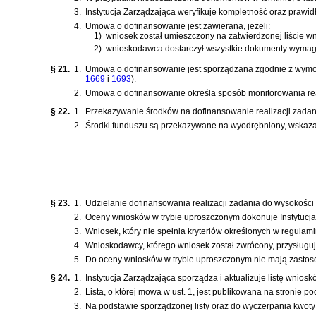
3.
Instytucja Zarządzająca weryfikuje kompletność oraz praw
4.
Umowa o dofinansowanie jest zawierana, jeżeli:
1)
wniosek został umieszczony na zatwierdzonej liście 
2)
wnioskodawca dostarczył wszystkie dokumenty wymag
§ 21.
1.
Umowa o dofinansowanie jest sporządzana zgodnie z wym
1669
i
1693
)
.
2.
Umowa o dofinansowanie określa sposób monitorowania rea
§ 22.
1.
Przekazywanie środków na dofinansowanie realizacji zadan
2.
Środki funduszu są przekazywane na wyodrębniony, wskaza
§ 23.
1.
Udzielanie dofinansowania realizacji zadania do wysokośc
2.
Oceny wniosków w trybie uproszczonym dokonuje Instytucja 
3.
Wniosek, który nie spełnia kryteriów określonych w regula
4.
Wnioskodawcy, którego wniosek został zwrócony, przysługu
5.
Do oceny wniosków w trybie uproszczonym nie mają zastosow
§ 24.
1.
Instytucja Zarządzająca sporządza i aktualizuje listę wnio
2.
Lista, o której mowa w ust. 1, jest publikowana na stronie po
3.
Na podstawie sporządzonej listy oraz do wyczerpania kwoty