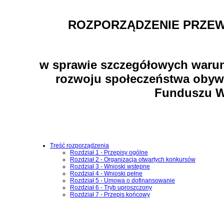
ROZPORZĄDZENIE PRZEW
w sprawie szczegółowych warunk
rozwoju społeczeństwa obywa
Funduszu W
Treść rozporządzenia
Rozdział 1 - Przepisy ogólne
Rozdział 2 - Organizacja otwartych konkursów
Rozdział 3 - Wnioski wstępne
Rozdział 4 - Wnioski pełne
Rozdział 5 - Umowa o dofinansowanie
Rozdział 6 - Tryb uproszczony
Rozdział 7 - Przepis końcowy