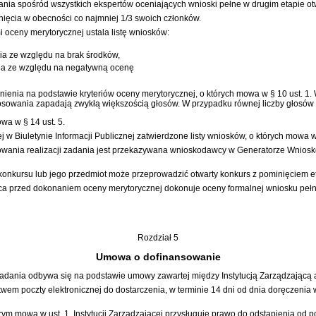
nia spośród wszystkich ekspertów oceniających wnioski pełne w drugim etapie ot
ięcia w obecności co najmniej 1/3 swoich członków.
oceny merytorycznej ustala listę wniosków:
ia ze względu na brak środków,
ia ze względu na negatywną ocenę
ienia na podstawie kryteriów oceny merytorycznej, o których mowa w § 10 ust. 1. 
sowania zapadają zwykłą większością głosów. W przypadku równej liczby głosów r
wa w § 14 ust. 5.
j w Biuletynie Informacji Publicznej zatwierdzone listy wniosków, o których mowa w 
owania realizacji zadania jest przekazywana wnioskodawcy w Generatorze Wnios
 konkursu lub jego przedmiot może przeprowadzić otwarty konkurs z pominięciem 
jąca przed dokonaniem oceny merytorycznej dokonuje oceny formalnej wniosku peł
Rozdział 5
Umowa o dofinansowanie
zadania odbywa się na podstawie umowy zawartej między Instytucją Zarządzającą
wem poczty elektronicznej do dostarczenia, w terminie 14 dni od dnia doręcze
ym mowa w ust. 1, Instytucji Zarządzającej przysługuje prawo do odstąpienia od