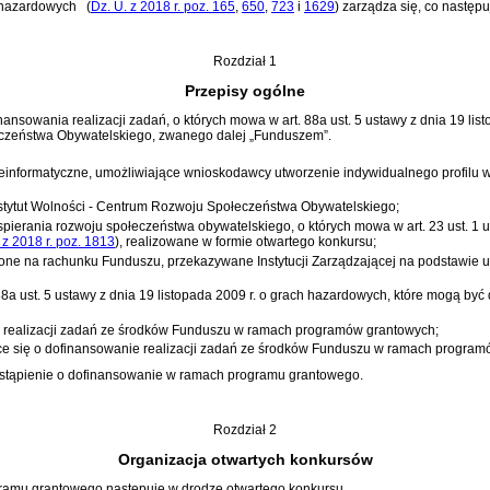
h hazardowych
(
Dz. U. z 2018 r. poz. 165
,
650
,
723
i
1629
)
zarządza się, co następu
Rozdział 1
Przepisy ogólne
nansowania realizacji zadań, o których mowa w
art. 88a ust. 5 ustawy z dnia 19 li
czeństwa Obywatelskiego, zwanego dalej „Funduszem”.
leinformatyczne, umożliwiające wnioskodawcy utworzenie indywidualnego profilu 
Instytut Wolności - Centrum Rozwoju Społeczeństwa Obywatelskiego;
spierania rozwoju społeczeństwa obywatelskiego, o których mowa w
art. 23 ust. 1
 z 2018 r. poz. 1813
)
, realizowane w formie otwartego konkursu;
dzone na rachunku Funduszu, przekazywane Instytucji Zarządzającej na podstawi
 88a ust. 5 ustawy z dnia 19 listopada 2009 r. o grach hazardowych
, które mogą być
ie realizacji zadań ze środków Funduszu w ramach programów grantowych;
ce się o dofinansowanie realizacji zadań ze środków Funduszu w ramach program
ystąpienie o dofinansowanie w ramach programu grantowego.
Rozdział 2
Organizacja otwartych konkursów
gramu grantowego następuje w drodze otwartego konkursu.