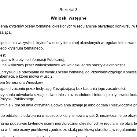
Rozdział 3
Wnioski wstępne
enia kryteriów oceny formalnej określonych w regulaminie otwartego konkursu, w 
zająca.
spełnienia wszystkich kryteriów oceny formalnej określonych w regulaminie otwart
nego kryterium formalnego.
est:
ącej w Biuletynie Informacji Publicznej;
na wskazany przez wnioskodawcę we wniosku adres poczty elektronicznej.
 przysługuje odwołanie od wyniku oceny formalnej do Przewodniczącego Komitetu
formacji, o której mowa w ust. 2.
twem Generatora Wniosków.
ega odrzuceniu przez Instytucję Zarządzającą bez badania jego zasadności.
 otrzymania odwołania uznaje odwołanie za uzasadnione i informuje o tym wniosko
Pożytku Publicznego.
inie 7 dni od dnia otrzymania odwołania uznaje je albo oddala i niezwłocznie prz
lbo oddaleniu odwołania w sposób, o którym mowa w ust. 2, niezwłocznie po otrzy
 na podstawie kryteriów oceny merytorycznej określonych w regulaminie otwart
a w formie oceny punktowej zgodnie ze skalą punktową określoną w regulaminie 