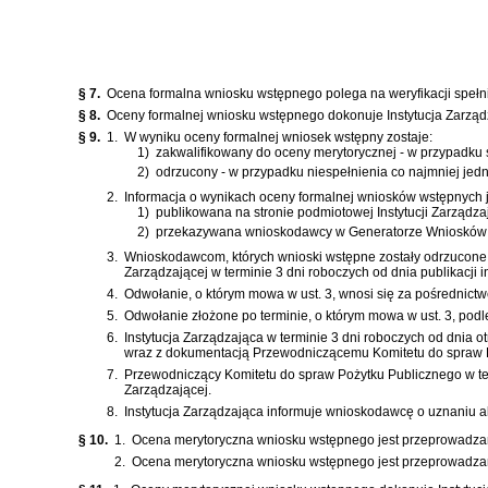
§ 7.
Ocena formalna wniosku wstępnego polega na weryfikacji spełni
§ 8.
Oceny formalnej wniosku wstępnego dokonuje Instytucja Zarząd
§ 9.
1.
W wyniku oceny formalnej wniosek wstępny zostaje:
1)
zakwalifikowany do oceny merytorycznej - w przypadku 
2)
odrzucony - w przypadku niespełnienia co najmniej jed
2.
Informacja o wynikach oceny formalnej wniosków wstępnych j
1)
publikowana na stronie podmiotowej Instytucji Zarządzaj
2)
przekazywana wnioskodawcy w Generatorze Wniosków i 
3.
Wnioskodawcom, których wnioski wstępne zostały odrzucone,
Zarządzającej w terminie 3 dni roboczych od dnia publikacji in
4.
Odwołanie, o którym mowa w ust. 3, wnosi się za pośrednic
5.
Odwołanie złożone po terminie, o którym mowa w ust. 3, podl
6.
Instytucja Zarządzająca w terminie 3 dni roboczych od dnia
wraz z dokumentacją Przewodniczącemu Komitetu do spraw 
7.
Przewodniczący Komitetu do spraw Pożytku Publicznego w term
Zarządzającej.
8.
Instytucja Zarządzająca informuje wnioskodawcę o uznaniu a
§ 10.
1.
Ocena merytoryczna wniosku wstępnego jest przeprowadzana
2.
Ocena merytoryczna wniosku wstępnego jest przeprowadzan