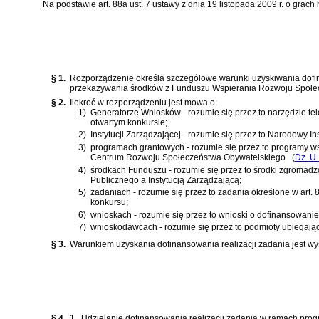
Na podstawie
art. 88a ust. 7 ustawy z dnia 19 listopada 2009 r. o grac
§ 1.
Rozporządzenie określa szczegółowe warunki uzyskiwania dofi
przekazywania środków z Funduszu Wspierania Rozwoju Społe
§ 2.
Ilekroć w rozporządzeniu jest mowa o:
1)
Generatorze Wniosków - rozumie się przez to narzędzie te
otwartym konkursie;
2)
Instytucji Zarządzającej - rozumie się przez to Narodowy 
3)
programach grantowych - rozumie się przez to programy w
Centrum Rozwoju Społeczeństwa Obywatelskiego
(
Dz. U.
4)
środkach Funduszu - rozumie się przez to środki zgroma
Publicznego a Instytucją Zarządzającą;
5)
zadaniach - rozumie się przez to zadania określone w
art.
konkursu;
6)
wnioskach - rozumie się przez to wnioski o dofinansowan
7)
wnioskodawcach - rozumie się przez to podmioty ubiegają
§ 3.
Warunkiem uzyskania dofinansowania realizacji zadania jest w
§ 4.
1.
Udzielanie dofinansowania realizacji zadania w ramach pro