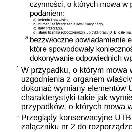
czynności, o których mowa w pk
podaniem:
a)
imienia i nazwiska,
b)
numeru zaświadczenia kwalifikacyjnego,
c)
daty przeglądu,
d)
stanu licznika roboczogodzin lub cykli pracy UTB, o ile ma
6)
bezzwłoczne powiadamianie e
które spowodowały konieczność
dokonywanie odpowiednich wpi
2.
W przypadku, o którym mowa w
uzgodnienia z organem właściw
dokonać wymiany elementów UT
charakterystyki takie jak wym
przypadków, o których mowa w 
3.
Przeglądy konserwacyjne UTB 
załączniku nr 2 do rozporządze