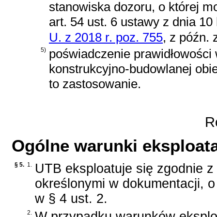
stanowiska dozoru, o której 
art. 54 ust. 6 ustawy z dnia 1
U. z 2018 r. poz. 755
, z późn. 
5)
poświadczenie prawidłowości 
konstrukcyjno-budowlanej obie
to zastosowanie.
Ro
Ogólne warunki eksploata
§ 5.
1.
UTB eksploatuje się zgodnie 
określonymi w dokumentacji, o
w § 4 ust. 2.
2.
W przypadku warunków eksploat