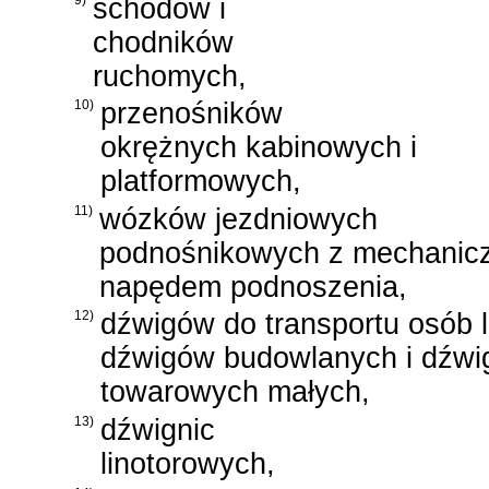
schodów i
chodników
ruchomych,
10)
przenośników
okrężnych kabinowych i
platformowych,
11)
wózków jezdniowych
podnośnikowych z mechanic
napędem podnoszenia,
12)
dźwigów do transportu osób 
dźwigów budowlanych i dźw
towarowych małych,
13)
dźwignic
linotorowych,