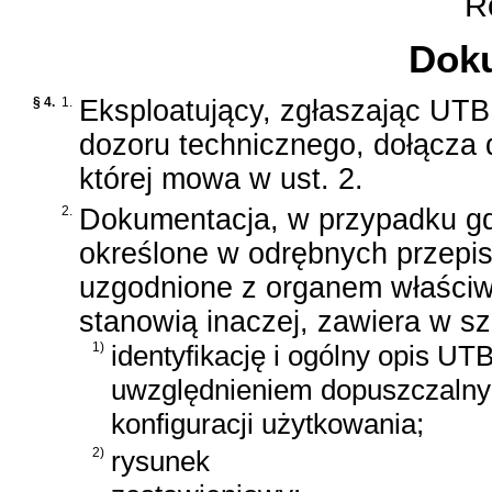
Ro
Dok
§ 4.
1.
Eksploatujący, zgłaszając UTB
dozoru technicznego, dołącza
której mowa w ust. 2.
2.
Dokumentacja, w przypadku g
określone w odrębnych przepis
uzgodnione z organem właściwe
stanowią inaczej, zawiera w sz
1)
identyfikację i ogólny opis UTB
uwzględnieniem dopuszczaln
konfiguracji użytkowania;
2)
rysunek