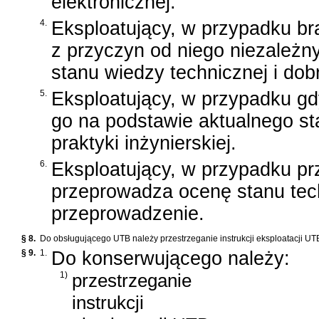
elektronicznej.
4.
Eksploatujący, w przypadku bra
z przyczyn od niego niezależn
stanu wiedzy technicznej i dobre
5.
Eksploatujący, w przypadku gd
go na podstawie aktualnego sta
praktyki inżynierskiej.
6.
Eksploatujący, w przypadku pr
przeprowadza ocenę stanu tech
przeprowadzenie.
§ 8.
Do obsługującego UTB należy przestrzeganie instrukcji eksploatacji UT
§ 9.
1.
Do konserwującego należy:
1)
przestrzeganie
instrukcji