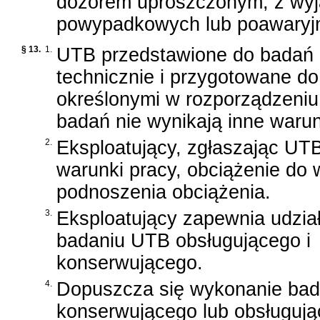
dozorem uproszczonym, z wyj
powypadkowych lub poawaryj
§ 13.
1.
UTB przedstawione do badań
technicznie i przygotowane do
określonymi w rozporządzeniu i 
badań nie wynikają inne waru
2.
Eksploatujący, zgłaszając UT
warunki pracy, obciążenie do
podnoszenia obciążenia.
3.
Eksploatujący zapewnia udzia
badaniu UTB obsługującego i
konserwującego.
4.
Dopuszcza się wykonanie bad
konserwującego lub obsługują