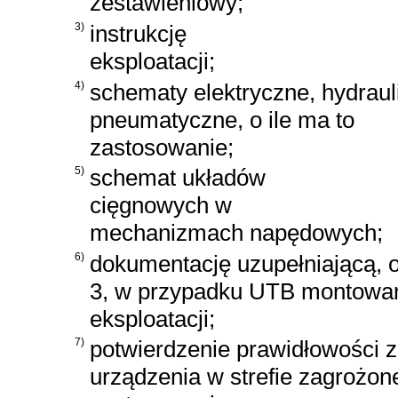
zestawieniowy;
3)
instrukcję
eksploatacji;
4)
schematy elektryczne, hydraul
pneumatyczne, o ile ma to
zastosowanie;
5)
schemat układów
cięgnowych w
mechanizmach napędowych;
6)
dokumentację uzupełniającą, o
3, w przypadku UTB montowa
eksploatacji;
7)
potwierdzenie prawidłowości z
urządzenia w strefie zagrożon