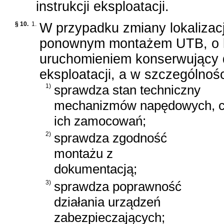
instrukcji eksploatacji.
§ 10.
1.
W przypadku zmiany lokalizac
ponownym montażem UTB, o kt
uruchomieniem konserwujący d
eksploatacji, a w szczególnośc
1)
sprawdza stan techniczny
mechanizmów napędowych, ci
ich zamocowań;
2)
sprawdza zgodność
montażu z
dokumentacją;
3)
sprawdza poprawność
działania urządzeń
zabezpieczających;