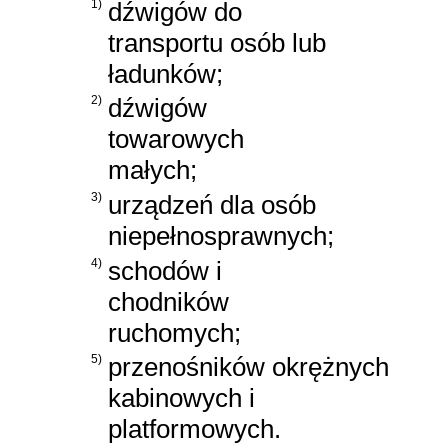
1)
dźwigów do
transportu osób lub
ładunków;
2)
dźwigów
towarowych
małych;
3)
urządzeń dla osób
niepełnosprawnych;
4)
schodów i
chodników
ruchomych;
5)
przenośników okrężnych
kabinowych i
platformowych.