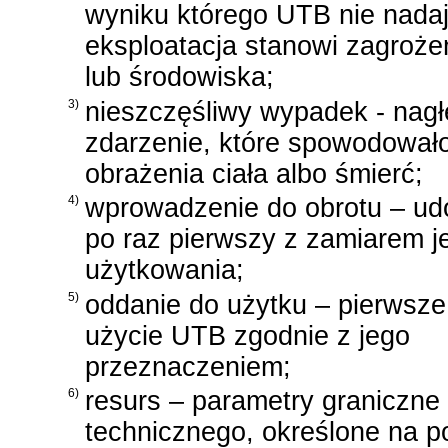
wyniku którego UTB nie nadaje
eksploatacja stanowi zagrożen
lub środowiska;
3)
nieszczęśliwy wypadek - nagł
zdarzenie, które spowodował
obrażenia ciała albo śmierć;
4)
wprowadzenie do obrotu ‒ ud
po raz pierwszy z zamiarem je
użytkowania;
5)
oddanie do użytku ‒ pierwsze
użycie UTB zgodnie z jego
przeznaczeniem;
6)
resurs ‒ parametry graniczne 
technicznego, określone na po