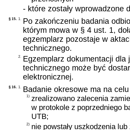
- które zostały wprowadzone d
§ 15.
1.
Po zakończeniu badania odbio
którym mowa w § 4 ust. 1, dołą
egzemplarz pozostaje w aktac
technicznego.
2.
Egzemplarz dokumentacji dla 
technicznego może być dostar
elektronicznej.
§ 16.
1.
Badanie okresowe ma na celu 
1)
zrealizowano zalecenia zami
w protokole z poprzedniego b
UTB;
2)
nie powstały uszkodzenia lu