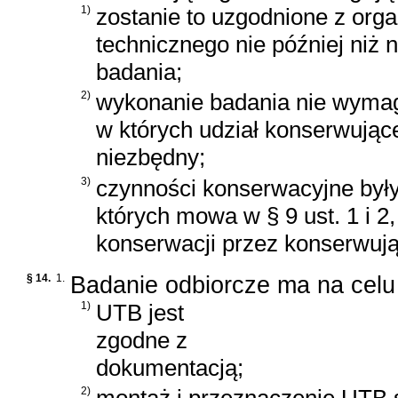
1)
zostanie to uzgodnione z org
technicznego nie później niż 
badania;
2)
wykonanie badania nie wymag
w których udział konserwując
niezbędny;
3)
czynności konserwacyjne by
których mowa w § 9 ust. 1 i 2
konserwacji przez konserwuj
§ 14.
1.
Badanie odbiorcze ma na celu 
1)
UTB jest
zgodne z
dokumentacją;
2)