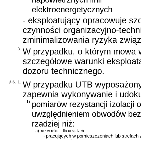
elektroenergetycznych
- eksploatujący opracowuje sz
czynności organizacyjno-tech
zminimalizowania ryzyka zwią
3.
W przypadku, o którym mowa w 
szczegółowe warunki eksploata
dozoru technicznego.
§ 6.
1.
W przypadku UTB wyposażonych
zapewnia wykonywanie i udok
1)
pomiarów rezystancji izolacji
uwzględnieniem obwodów bezp
rzadziej niż:
a)
raz w roku - dla urządzeń:
-
pracujących w pomieszczeniach lub strefac