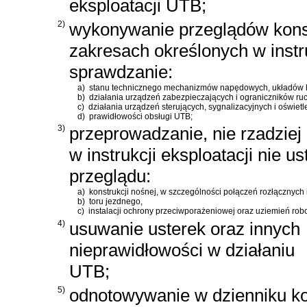
eksploatacji UTB;
2)
wykonywanie przeglądów kons
zakresach określonych w instru
sprawdzanie:
a)
stanu technicznego mechanizmów napędowych, układów h
b)
działania urządzeń zabezpieczających i ograniczników ru
c)
działania urządzeń sterujących, sygnalizacyjnych i oświet
d)
prawidłowości obsługi UTB;
3)
przeprowadzanie, nie rzadziej n
w instrukcji eksploatacji nie u
przeglądu:
a)
konstrukcji nośnej, w szczególności połączeń rozłącznych 
b)
toru jezdnego,
c)
instalacji ochrony przeciwporażeniowej oraz uziemień rob
4)
usuwanie usterek oraz innych
nieprawidłowości w działaniu
UTB;
5)
odnotowywanie w dzienniku k