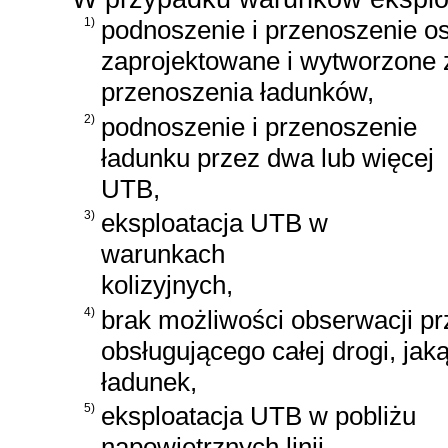
1)
podnoszenie i przenoszenie o
zaprojektowane i wytworzone 
przenoszenia ładunków,
2)
podnoszenie i przenoszenie
ładunku przez dwa lub więcej
UTB,
3)
eksploatacja UTB w
warunkach
kolizyjnych,
4)
brak możliwości obserwacji pr
obsługującego całej drogi, jak
ładunek,
5)
eksploatacja UTB w pobliżu
napowietrznych linii