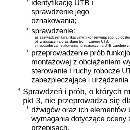
1)
identyfikację UTB i
sprawdzenie jego
oznakowania;
2)
sprawdzenie:
a)
zaświadczeń kwalifikacyjnych konserwującego lub obsług
b)
wyposażenia oraz stanu technicznego UTB,
c)
sposobu zainstalowania i przeznaczenia UTB, zgodnie z in
3)
przeprowadzenie prób funkcj
montażowej z obciążeniem wy
sterowanie i ruchy robocze 
zabezpieczające i urządzenia
4.
Sprawdzeń i prób, o których mow
pkt 3, nie przeprowadza się dl
1)
dźwigów oraz ich elementów b
wymagania dotyczące oceny 
przepisach,