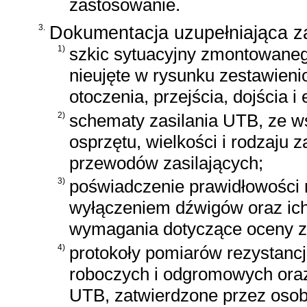
zastosowanie.
3.
Dokumentacja uzupełniająca z
1)
szkic sytuacyjny zmontowaneg
nieujęte w rysunku zestawien
otoczenia, przejścia, dojścia 
2)
schematy zasilania UTB, ze 
osprzętu, wielkości i rodzaju z
przewodów zasilających;
3)
poświadczenie prawidłowości 
wyłączeniem dźwigów oraz ich
wymagania dotyczące oceny z
4)
protokoły pomiarów rezystancj
roboczych i odgromowych oraz
UTB, zatwierdzone przez osob