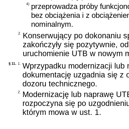
4)
przeprowadza próby funkcjon
bez obciążenia i z obciążeni
nominalnym.
2.
Konserwujący po dokonaniu sp
zakończyły się pozytywnie, o
uruchomienie UTB w nowym mi
§ 11.
1.
Wprzypadku modernizacji lub 
dokumentację uzgadnia się z 
dozoru technicznego.
2.
Modernizację lub naprawę UT
rozpoczyna się po uzgodnieniu
którym mowa w ust. 1.