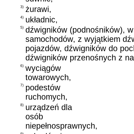
3)
żurawi,
4)
układnic,
5)
dźwigników (podnośników), 
samochodów, z wyjątkiem dź
pojazdów, dźwigników do poch
dźwigników przenośnych z n
6)
wyciągów
towarowych,
7)
podestów
ruchomych,
8)
urządzeń dla
osób
niepełnosprawnych,
9)