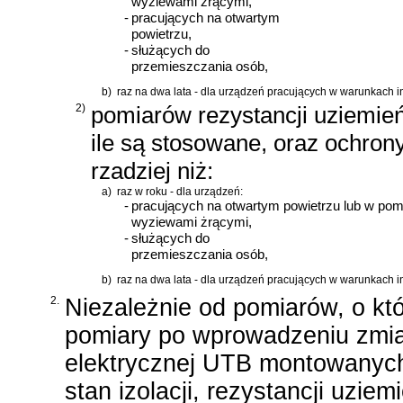
wyziewami żrącymi,
-
pracujących na otwartym
powietrzu,
-
służących do
przemieszczania osób,
b)
raz na dwa lata - dla urządzeń pracujących w warunkach in
2)
pomiarów rezystancji uziemie
ile są stosowane, oraz ochron
rzadziej niż:
a)
raz w roku - dla urządzeń:
-
pracujących na otwartym powietrzu lub w pomi
wyziewami żrącymi,
-
służących do
przemieszczania osób,
b)
raz na dwa lata - dla urządzeń pracujących w warunkach in
2.
Niezależnie od pomiarów, o kt
pomiary po wprowadzeniu zmian
elektrycznej UTB montowanych
stan izolacji, rezystancji uzie