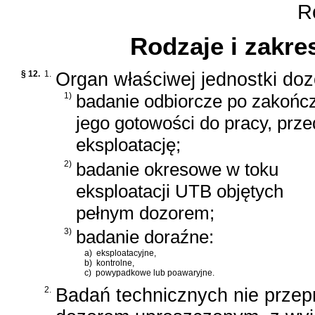
Ro
Rodzaje i zakre
§ 12.
1.
Organ właściwej jednostki do
1)
badanie odbiorcze po zakońc
jego gotowości do pracy, prz
eksploatację;
2)
badanie okresowe w toku
eksploatacji UTB objętych
pełnym dozorem;
3)
badanie doraźne:
a)
eksploatacyjne,
b)
kontrolne,
c)
powypadkowe lub poawaryjne.
2.
Badań technicznych nie przep