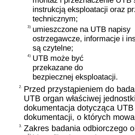
montaż i przeznaczenie UTB 
instrukcją eksploatacji oraz 
technicznym;
3)
umieszczone na UTB napisy
ostrzegawcze, informacje i ins
są czytelne;
4)
UTB może być
przekazane do
bezpiecznej eksploatacji.
2.
Przed przystąpieniem do bada
UTB organ właściwej jednostk
dokumentacja dotycząca UTB 
dokumentacji, o których mowa
3.
Zakres badania odbiorczego o