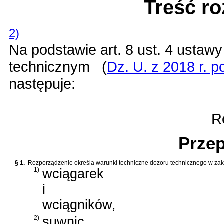
Treść r
2)
Na podstawie
art. 8 ust. 4 ustaw
technicznym
(
Dz. U. z 2018 r. p
następuje:
Ro
Przep
§ 1.
Rozporządzenie określa warunki techniczne dozoru technicznego w zakre
1)
wciągarek
i
wciągników,
2)
suwnic,