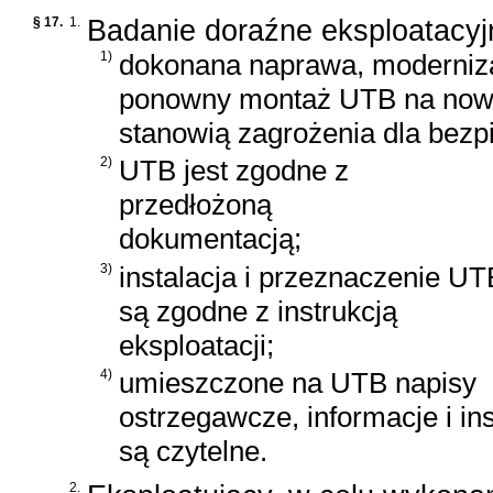
§ 17.
1.
Badanie doraźne eksploatacyj
1)
dokonana naprawa, moderniza
ponowny montaż UTB na nowym
stanowią zagrożenia dla bezp
2)
UTB jest zgodne z
przedłożoną
dokumentacją;
3)
instalacja i przeznaczenie UT
są zgodne z instrukcją
eksploatacji;
4)
umieszczone na UTB napisy
ostrzegawcze, informacje i ins
są czytelne.
2.