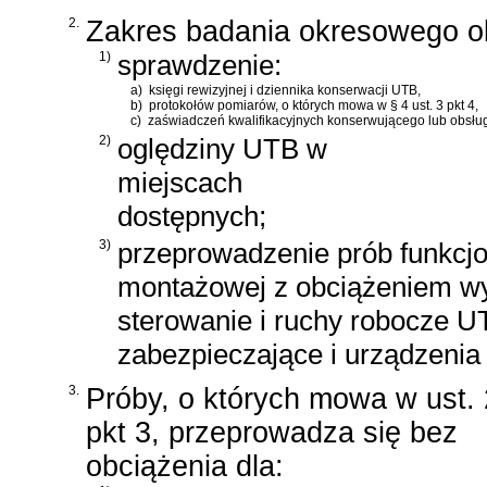
2.
Zakres badania okresowego o
1)
sprawdzenie:
a)
księgi rewizyjnej i dziennika konserwacji UTB,
b)
protokołów pomiarów, o których mowa w § 4 ust. 3 pkt 4,
c)
zaświadczeń kwalifikacyjnych konserwującego lub obsług
2)
oględziny UTB w
miejscach
dostępnych;
3)
przeprowadzenie prób funkcj
montażowej z obciążeniem wy
sterowanie i ruchy robocze 
zabezpieczające i urządzenia
3.
Próby, o których mowa w ust. 
pkt 3, przeprowadza się bez
obciążenia dla: