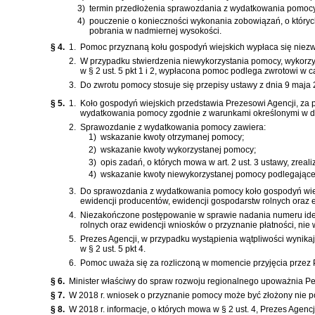
3)
termin przedłożenia sprawozdania z wydatkowania pomocy,
4)
pouczenie o konieczności wykonania zobowiązań, o których
pobrania w nadmiernej wysokości.
§ 4.
1.
Pomoc przyznaną kołu gospodyń wiejskich wypłaca się niezw
2.
W przypadku stwierdzenia niewykorzystania pomocy, wykorz
w § 2 ust. 5 pkt 1 i 2, wypłacona pomoc podlega zwrotowi w ca
3.
Do zwrotu pomocy stosuje się przepisy
ustawy z dnia 9 maja 2
§ 5.
1.
Koło gospodyń wiejskich przedstawia Prezesowi Agencji, za
wydatkowania pomocy zgodnie z warunkami określonymi w dec
2.
Sprawozdanie z wydatkowania pomocy zawiera:
1)
wskazanie kwoty otrzymanej pomocy;
2)
wskazanie kwoty wykorzystanej pomocy;
3)
opis zadań, o których mowa w art. 2 ust. 3 ustawy, zre
4)
wskazanie kwoty niewykorzystanej pomocy podlegającej
3.
Do sprawozdania z wydatkowania pomocy koło gospodyń wiej
ewidencji producentów, ewidencji gospodarstw rolnych oraz 
4.
Niezakończone postępowanie w sprawie nadania numeru ide
rolnych oraz ewidencji wniosków o przyznanie płatności
, nie
5.
Prezes Agencji, w przypadku wystąpienia wątpliwości wyni
w § 2 ust. 5 pkt 4.
6.
Pomoc uważa się za rozliczoną w momencie przyjęcia przez
§ 6.
Minister właściwy do spraw rozwoju regionalnego upoważnia Peł
§ 7.
W 2018 r. wniosek o przyznanie pomocy może być złożony nie pó
§ 8.
W 2018 r. informacje, o których mowa w § 2 ust. 4, Prezes Agen