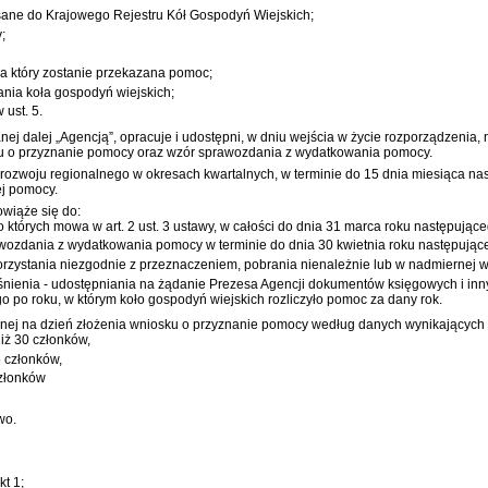
isane do Krajowego Rejestru Kół Gospodyń Wiejskich;
;
a który zostanie przekazana pomoc;
nia koła gospodyń wiejskich;
ust. 5.
anej dalej „Agencją”, opracuje i udostępni, w dniu wejścia w życie rozporządzenia,
ku o przyznanie pomocy oraz wzór sprawozdania z wydatkowania pomocy.
rozwoju regionalnego w okresach kwartalnych, w terminie do 15 dnia miesiąca nas
j pomocy.
owiąże się do:
 których mowa w art. 2 ust. 3 ustawy, w całości do dnia 31 marca roku następują
awozdania z wydatkowania pomocy w terminie do dnia 30 kwietnia roku następując
orzystania niezgodnie z przeznaczeniem, pobrania nienależnie lub w nadmiernej w
nienia - udostępniania na żądanie Prezesa Agencji dokumentów księgowych i i
 po roku, w którym koło gospodyń wiejskich rozliczyło pomoc za dany rok.
onej na dzień złożenia wniosku o przyznanie pomocy według danych wynikających 
niż 30 członków,
5 członków,
członków
wo.
t 1;