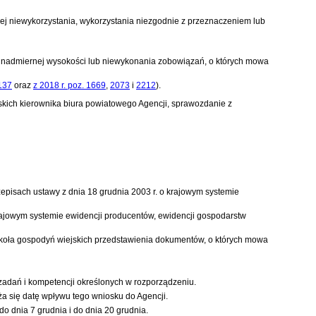
ej niewykorzystania, wykorzystania niezgodnie z przeznaczeniem lub
 nadmiernej wysokości lub niewykonania zobowiązań, o których mowa
2137
oraz
z 2018 r. poz. 1669
,
2073
i
2212
)
.
kich kierownika biura powiatowego Agencji, sprawozdanie z
zepisach
ustawy z dnia 18 grudnia 2003 r. o krajowym systemie
krajowym systemie ewidencji producentów, ewidencji gospodarstw
koła gospodyń wiejskich przedstawienia dokumentów, o których mowa
zadań i kompetencji określonych w rozporządzeniu.
a się datę wpływu tego wniosku do Agencji.
o dnia 7 grudnia i do dnia 20 grudnia.