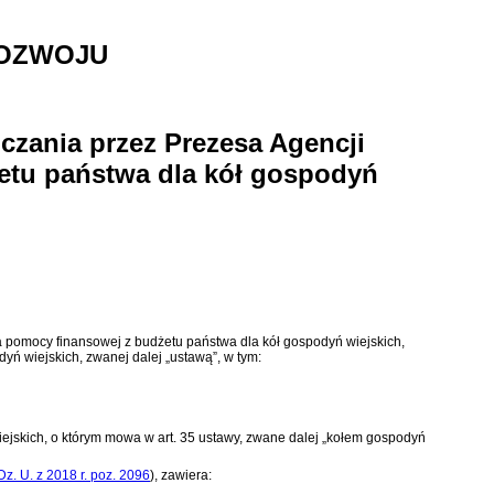
ROZWOJU
czania przez Prezesa Agencji
żetu państwa dla kół gospodyń
wa pomocy finansowej z budżetu państwa dla kół gospodyń wiejskich,
odyń wiejskich
, zwanej dalej „ustawą”, w tym:
ejskich, o którym mowa w art. 35 ustawy, zwane dalej „kołem gospodyń
Dz. U. z 2018 r. poz. 2096
)
, zawiera: