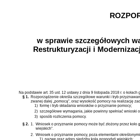
ROZPOR
w sprawie szczegółowych war
Restrukturyzacji i Moderniza
Na podstawie
art. 35 ust. 12 ustawy z dnia 9 listopada 2018 r. o kołac
§ 1.
Rozporządzenie określa szczegółowe warunki i tryb przyznawania
zwanej dalej „pomocą”, oraz wysokość pomocy na realizację za
1)
formę i tryb składania wniosków o przyznanie pomocy;
2)
szczegółowe wymagania, jakie powinny spełniać wnioski 
3)
sposób rozliczenia pomocy.
§ 2.
1.
Wniosek o przyznanie pomocy może być złożony przez koło go
wiejskich”.
2.
Wniosek o przyznanie pomocy, poza elementami określonym
1)
nazwę oraz adres siedziby koła gospodyń wiejskich;