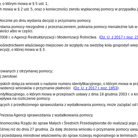
 o którym mowa w § 5 ust. 1;
 mowa w § 2 ust. 5, oraz o konieczności zwrotu wypłaconej pomocy w przypadku j
łocznie po dniu wydania decyzji o przyznaniu pomocy.
ystania pomocy niezgodnie z przeznaczeniem, pobrania pomocy nienależnie lub w
łości albo w części.
008 r. o Agencji Restrukturyzacji i Modernizacji Rolnictwa
(
Dz. U. z 2017 r. poz. 
 pośrednictwem właściwego miejscowo ze względu na siedzibę koła gospodyń wiejs
yzji, o której mowa w § 3.
alizowanych z otrzymanej pomocy;
 zwrotowi.
skich dołącza wniosek o nadanie numeru identyfikacyjnego, o którym mowa w pr
ewidencji wniosków o przyznanie płatności
(
Dz. U. z 2017 r. poz. 1853
)
.
ntyfikacyjnego, o którym mowa w przepisach
ustawy z dnia 18 grudnia 2003 r. o 
 wpływa na rozliczenie pomocy.
kających z przedłożonego sprawozdania z wydatkowania pomocy, może zażądać od 
 Prezesa Agencji sprawozdania z wydatkowania pomocy.
nomocnika Rządu do spraw Małych i Średnich Przedsiębiorstw do realizacji jego 
źniej niż do dnia 27 grudnia. Za datę złożenia wniosku o przyznanie pomocy uważ
cji przedstawia ministrowi właściwemu do spraw rozwoju regionalnego w terminach d