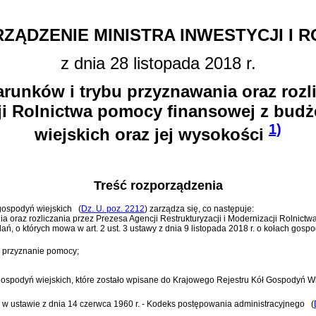
ZĄDZENIE MINISTRA INWESTYCJI I 
z dnia 28 listopada 2018 r.
unków i trybu przyznawania oraz rozli
cji Rolnictwa pomocy finansowej z bud
1)
wiejskich oraz jej wysokości
Treść rozporządzenia
h gospodyń wiejskich
(
Dz. U. poz. 2212
)
zarządza się, co następuje:
 oraz rozliczania przez Prezesa Agencji Restrukturyzacji i Modernizacji Rolnict
dań, o których mowa w
art. 2 ust. 3 ustawy z dnia 9 listopada 2018 r. o kołach gosp
o przyznanie pomocy;
spodyń wiejskich, które zostało wpisane do Krajowego Rejestru Kół Gospodyń Wi
i w
ustawie z dnia 14 czerwca 1960 r. - Kodeks postępowania administracyjnego
(