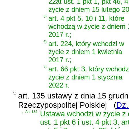
22at ust. 1 pkt 1, pkt 46, 
życie z dniem 15 lutego 20
5)
art. 4 pkt 5, 10 i 11, które
wchodzą w życie z dniem 
2017 r.;
6)
art. 224, który wchodzi w
życie z dniem 1 kwietnia
2017 r.;
7)
art. 66 pkt 3, który wchodz
życie z dniem 1 stycznia
2022 r.
5)
art. 135 ustawy z dnia 15 grudni
Rzeczypospolitej Polskiej
(
Dz.
„
Art. 135.
Ustawa wchodzi w życie z d
ust. 1 pkt 6 i ust. 4 pkt 3, ar