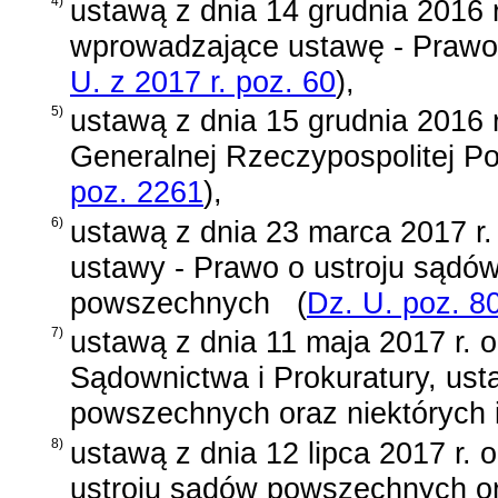
4)
ustawą z dnia 14 grudnia 2016 r
wprowadzające ustawę - Prawo
U. z 2017 r. poz. 60
)
,
5)
ustawą z dnia 15 grudnia 2016 r.
Generalnej Rzeczypospolitej Po
poz. 2261
)
,
6)
ustawą z dnia 23 marca 2017 r.
ustawy - Prawo o ustroju sądó
powszechnych
(
Dz. U. poz. 8
7)
ustawą z dnia 11 maja 2017 r. 
Sądownictwa i Prokuratury, ust
powszechnych oraz niektórych 
8)
ustawą z dnia 12 lipca 2017 r. 
ustroju sądów powszechnych or