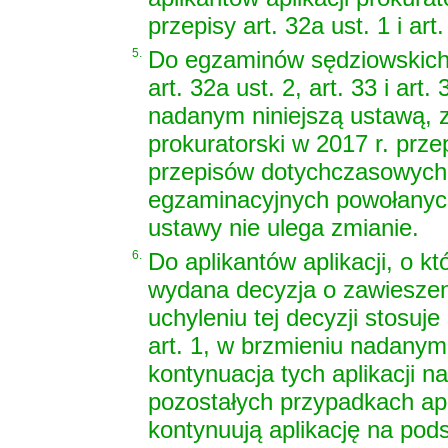
przepisy art. 32a ust. 1 i ar
5.
Do egzaminów sędziowskich i 
art. 32a ust. 2, art. 33 i ar
nadanym niniejszą ustawą, 
prokuratorski w 2017 r. prz
przepisów dotychczasowych,
egzaminacyjnych powołanych 
ustawy nie ulega zmianie.
6.
Do aplikantów aplikacji, o k
wydana decyzja o zawieszen
uchyleniu tej decyzji stosuje
art. 1, w brzmieniu nadanym 
kontynuacja tych aplikacji
pozostałych przypadkach apli
kontynuują aplikację na pod