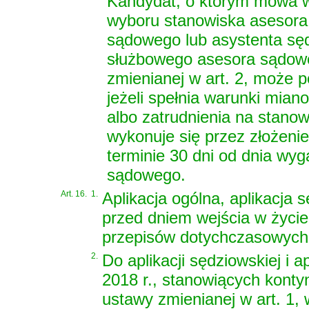
Kandydat, o którym mowa w 
wyboru stanowiska asesora
sądowego lub asystenta sę
służbowego asesora sądoweg
zmienianej w art. 2, może 
jeżeli spełnia warunki mia
albo zatrudnienia na stano
wykonuje się przez złożeni
terminie 30 dni od dnia wy
sądowego.
Art. 16.
1.
Aplikacja ogólna, aplikacja 
przed dniem wejścia w życie
przepisów dotychczasowych
2.
Do aplikacji sędziowskiej i a
2018 r., stanowiących kontynu
ustawy zmienianej w art. 1