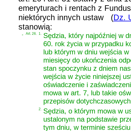
emeryturach i rentach z Fundu
niektórych innych ustaw
(
Dz. 
stanowią:
„
Art. 26.
1.
Sędzia, który najpóźniej w d
60. rok życia w przypadku k
lub którym w dniu wejścia w 
miesięcy do ukończenia odpo
stan spoczynku z dniem nas
wejścia w życie niniejszej u
oświadczenie i zaświadczeni
mowa w art. 7, lub takie ośw
przepisów dotychczasowych
2.
Sędzia, o którym mowa w us
ustalonym na podstawie prze
tym dniu, w terminie sześciu