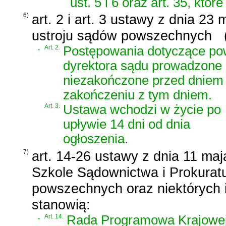
ust. 5 i 6 oraz art. 35, któ
6)
art. 2 i art. 3 ustawy z dnia 23
ustroju sądów powszechnych
„
Art. 2.
Postępowania dotyczące pow
dyrektora sądu prowadzone 
niezakończone przed dniem w
zakończeniu z tym dniem.
Art. 3.
Ustawa wchodzi w życie po
upływie 14 dni od dnia
ogłoszenia.
7)
art. 14-26 ustawy z dnia 11 maj
Szkole Sądownictwa i Prokuratu
powszechnych oraz niektórych 
stanowią:
„
Art. 14.
Rada Programowa Krajowej 