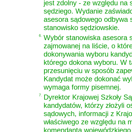
jest zdolny - ze względu na
sędziego. Wydanie zaświadc
asesora sądowego odbywa s
stanowisko sędziowskie.
6.
Wybór stanowiska asesora s
zajmowanej na liście, o któr
dokonywania wyboru kandyda
którego dokona wyboru. W ta
przesunięciu w sposób zapew
Kandydat może dokonać wyb
wymaga formy pisemnej.
7.
Dyrektor Krajowej Szkoły S
kandydatów, którzy złożyli
sądowych, informacji z Kraj
właściwego ze względu na m
komendanta wojewódzkiego P