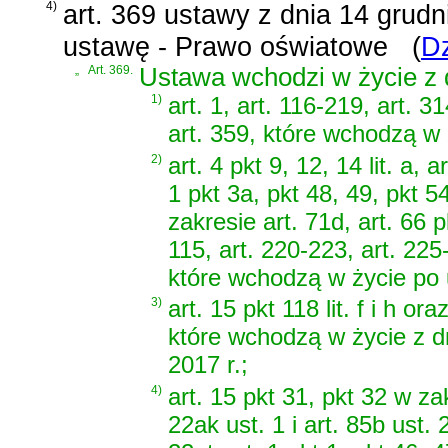
4)
art. 369 ustawy z dnia 14 grud
ustawę - Prawo oświatowe
(
Dz
„
Art. 369.
Ustawa wchodzi w życie z d
1)
art. 1, art. 116-219, art. 31
art. 359, które wchodzą w 
2)
art. 4 pkt 9, 12, 14 lit. a, 
1 pkt 3a, pkt 48, 49, pkt 5
zakresie art. 71d, art. 66 pk
115, art. 220-223, art. 225
które wchodzą w życie po 
3)
art. 15 pkt 118 lit. f i h ora
które wchodzą w życie z d
2017 r.;
4)
art. 15 pkt 31, pkt 32 w zak
22ak ust. 1 i art. 85b ust. 