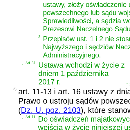
ustawy, złoży oświadczenie 
powszechnego lub sądu wojs
Sprawiedliwości, a sędzia w
Prezesowi Naczelnego Sądu
3.
Przepisów ust. 1 i 2 nie sto
Najwyższego i sędziów Nac
Administracyjnego.
„
Art. 31.
Ustawa wchodzi w życie z
dniem 1 października
2017 r.
”
;
3)
art. 11-13 i art. 16 ustawy z dn
Prawo o ustroju sądów powszec
(
Dz. U. poz. 2103
)
, które stano
„
Art. 11.
Do oświadczeń majątkowyc
wejścia w życie niniejszej u