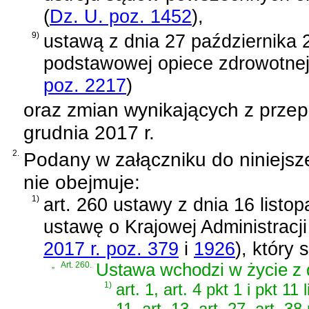
(
Dz. U. poz. 1452
)
,
9)
ustawą z dnia 27 października 2
podstawowej opiece zdrowotne
poz. 2217
)
oraz zmian wynikających z prze
grudnia 2017 r.
2.
Podany w załączniku do niniejsz
nie obejmuje:
1)
art. 260 ustawy z dnia 16 listo
ustawę o Krajowej Administracj
2017 r. poz. 379
i
1926
)
, który 
„
Art. 260.
Ustawa wchodzi w życie z 
1)
art. 1, art. 4 pkt 1 i pkt 11 l
11, art. 13, art. 27, art. 38 p