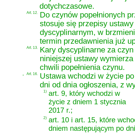
dotychczasowe.
Art. 12.
Do czynów popełnionych prz
stosuje się przepisy ustawy
dyscyplinarnym, w brzmieni
termin przedawnienia już up
Art. 13.
Kary dyscyplinarne za czyn
niniejszej ustawy wymierza
chwili popełnienia czynu.
„
Art. 16.
Ustawa wchodzi w życie po
dni od dnia ogłoszenia, z w
1)
art. 9, który wchodzi w
życie z dniem 1 stycznia
2017 r.;
2)
art. 10 i art. 15, które wch
dniem następującym po dni