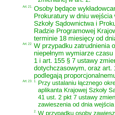
Art. 21.
Osoby będące wykładowcam
Prokuratury w dniu wejścia 
Szkoły Sądownictwa i Proku
Radzie Programowej Krajow
terminie 18 miesięcy od dni
Art. 22.
W przypadku zatrudnienia os
niepełnym wymiarze czasu p
1 i art. 155 § 7 ustawy zmie
dotychczasowym, oraz art. 1
podlegają proporcjonalnem
Art. 23.
1.
Przy ustalaniu łącznego ok
aplikanta Krajowej Szkoły S
41 ust. 2 pkt 7 ustawy zmien
zawieszenia od dnia wejścia 
2.
W przypadku osoby zawieszo