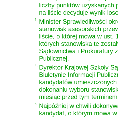
liczby punktów uzyskanych p
na liście decyduje wynik los
3.
Minister Sprawiedliwości ok
stanowisk asesorskich prze
liście, o której mowa w ust.
których stanowiska te został
Sądownictwa i Prokuratury z
Publicznej.
4.
Dyrektor Krajowej Szkoły S
Biuletynie Informacji Public
kandydatów umieszczonych na
dokonaniu wyboru stanowisk
miesiąc przed tym terminem
5.
Najpóźniej w chwili dokony
kandydat, o którym mowa w u