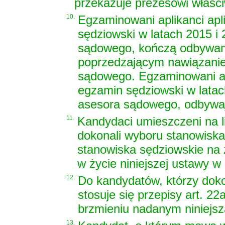
przekazuje prezesowi właśc
10.
Egzaminowani aplikanci apli
sędziowski w latach 2015 i
sądowego, kończą odbywanie
poprzedzającym nawiązanie
sądowego. Egzaminowani apli
egzamin sędziowski w latac
asesora sądowego, odbywaj
11.
Kandydaci umieszczeni na li
dokonali wyboru stanowisk
stanowiska sędziowskie na
w życie niniejszej ustawy w 
12.
Do kandydatów, którzy dok
stosuje się przepisy art. 22
brzmieniu nadanym niniejsz
13.