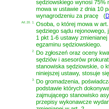
sędziowskiego wynosi 75% m
mowa w
ustawie z dnia 10 
wynagrodzeniu za pracę
(
D
Art. 20.
1.
Osoba, o której mowa w art.
sędziego sądu rejonowego, j
1 pkt 1-6 ustawy zmienianej w
egzaminu sędziowskiego.
2.
Do zgłoszeń oraz oceny kwal
sędziów i asesorów prokuratu
stanowiska sędziowskie, o k
niniejszej ustawy, stosuje s
3.
Do gromadzenia, poświadcz
podstawie których dokonywan
zajmującego stanowisko asy
przepisy wykonawcze wydane
zmienianej w art. 2.