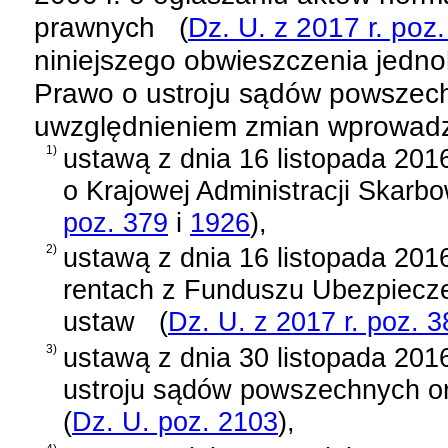
prawnych
(
Dz. U. z 2017 r. poz
niniejszego obwieszczenia jednol
Prawo o ustroju sądów powszec
uwzględnieniem zmian wprowad
1)
ustawą z dnia 16 listopada 201
o Krajowej Administracji Skarbo
poz. 379
i
1926
)
,
2)
ustawą z dnia 16 listopada 2016
rentach z Funduszu Ubezpiecze
ustaw
(
Dz. U. z 2017 r. poz. 3
3)
ustawą z dnia 30 listopada 2016
ustroju sądów powszechnych or
(
Dz. U. poz. 2103
)
,