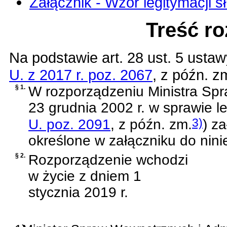
Załącznik - Wzór legitymacji s
Treść r
Na podstawie
art. 28 ust. 5 ustaw
U. z 2017 r. poz. 2067
, z późn. z
§ 1.
W
rozporządzeniu Ministra Spr
23 grudnia 2002 r. w sprawie l
3)
U. poz. 2091
, z późn. zm.
)
zał
określone w załączniku do nini
§ 2.
Rozporządzenie wchodzi
w życie z dniem 1
stycznia 2019 r.