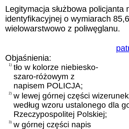
Legitymacja służbowa policjanta 
identyfikacyjnej o wymiarach 85
wielowarstwowo z poliwęglanu.
pat
Objaśnienia:
1)
tło w kolorze niebiesko-
szaro-różowym z
napisem POLICJA;
2)
w lewej górnej części wizerunek
według wzoru ustalonego dla g
Rzeczypospolitej Polskiej;
3)
w górnej części napis