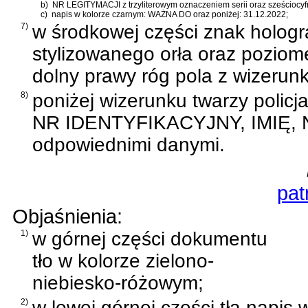
b)
NR LEGITYMACJI z trzyliterowym oznaczeniem serii oraz sześciocyfr
c)
napis w kolorze czarnym: WAŻNA DO oraz poniżej: 31.12.2022;
7)
w środkowej części znak hologr
stylizowanego orła oraz pozio
dolny prawy róg pola z wizerunk
8)
poniżej wizerunku twarzy policj
NR IDENTYFIKACYJNY, IMIĘ, 
odpowiednimi danymi.
pat
Objaśnienia:
1)
w górnej części dokumentu
tło w kolorze zielono-
niebiesko-różowym;
2)
w lewej górnej części tła napis