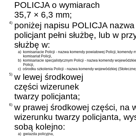
POLICJA o wymiarach
35,7 × 6,3 mm;
4)
poniżej napisu POLICJA nazwa je
policjant pełni służbę, lub w pr
służbę w:
a)
komisariacie Policji - nazwa komendy powiatowej Policji, komendy mie
komisariat Policji,
b)
komisariacie specjalistycznym Policji - nazwa komendy wojewódzkiej (
Policji,
c)
ośrodku szkolenia Policji - nazwa komendy wojewódzkiej (Stołecznej) 
5)
w lewej środkowej
części wizerunek
twarzy policjanta;
6)
w prawej środkowej części, na 
wizerunku twarzy policjanta, w
sobą kolejno:
a)
gwiazda policyjna,