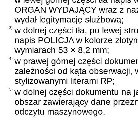
ORGAN WYDAJĄCY wraz z nazw
wydał legitymację służbową;
3)
w dolnej części tła, po lewej st
napis POLICJA w kolorze złoty
wymiarach 53 × 8,2 mm;
4)
w prawej górnej części dokumen
zależności od kąta obserwacji, 
stylizowanymi literami RP;
5)
w dolnej części dokumentu na j
obszar zawierający dane przez
odczytu maszynowego.