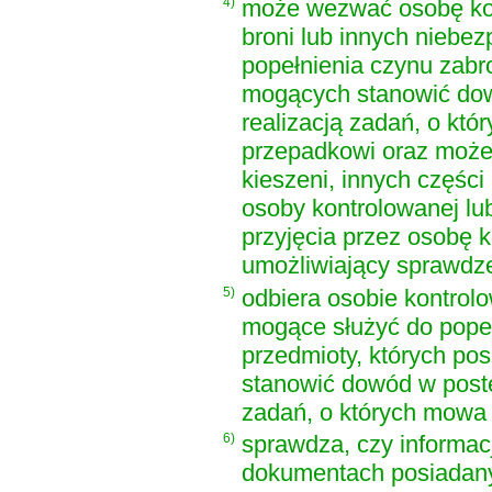
4)
może wezwać osobę kon
broni lub innych niebe
popełnienia czynu zabr
mogących stanowić do
realizacją zadań, o któ
przepadkowi oraz może
kieszeni, innych części
osoby kontrolowanej lu
przyjęcia przez osobę 
umożliwiający sprawdze
5)
odbiera osobie kontrol
mogące służyć do popeł
przedmioty, których po
stanowić dowód w post
zadań, o których mowa w
6)
sprawdza, czy informac
dokumentach posiadany