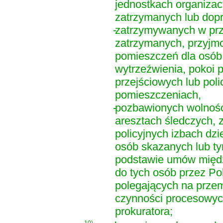
jednostkach organizac
zatrzymanych lub dop
-
zatrzymywanych w przy
zatrzymanych, przyjmo
pomieszczeń dla osób
wytrzeźwienia, pokoi
przejściowych lub pol
pomieszczeniach,
-
pozbawionych wolnośc
aresztach śledczych, 
policyjnych izbach dzi
osób skazanych lub 
podstawie umów międ
do tych osób przez Pol
polegających na prze
czynności procesowych
prokuratora;