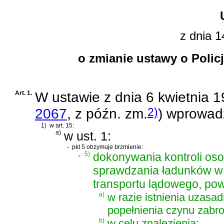
z dnia 1
o zmianie ustawy o Polic
Art. 1.
W
ustawie z dnia 6 kwietnia 19
2)
2067
, z późn. zm.
)
wprowadz
1)
w art. 15:
a)
w ust. 1:
-
pkt 5 otrzymuje brzmienie:
„
5)
dokonywania kontroli osob
sprawdzania ładunków w 
transportu lądowego, pow
a)
w razie istnienia uzasa
popełnienia czynu zabr
b)
w celu znalezienia: