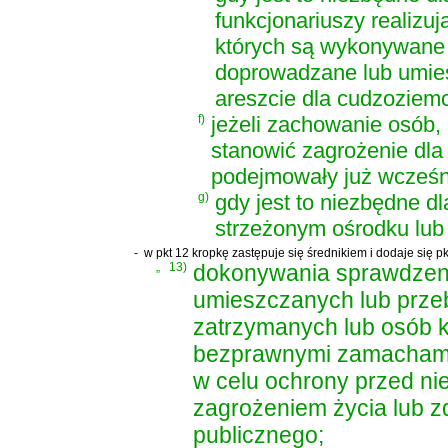
funkcjonariuszy realizu
których są wykonywane 
doprowadzane lub umies
areszcie dla cudzoziem
f)
jeżeli zachowanie osób,
stanowić zagrożenie dla 
podejmowały już wcześn
g)
gdy jest to niezbędne d
strzeżonym ośrodku lub
-
w pkt 12 kropkę zastępuje się średnikiem i dodaje się pk
„
13)
dokonywania sprawdzen
umieszczanych lub prze
zatrzymanych lub osób 
bezprawnymi zamachami n
w celu ochrony przed ni
zagrożeniem życia lub z
publicznego;