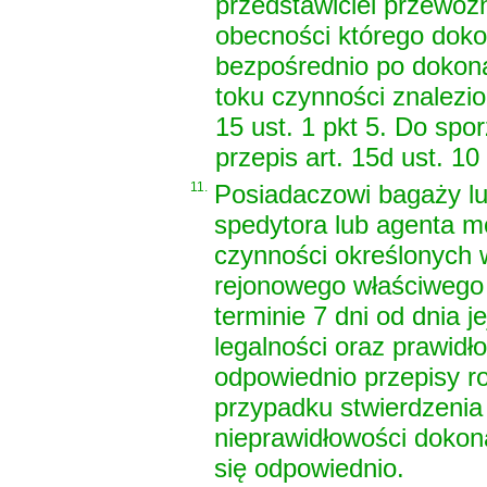
przedstawiciel przewoź
obecności którego dokon
bezpośrednio po dokona
toku czynności znalezio
15 ust. 1 pkt 5. Do spo
przepis art. 15d ust. 10
11.
Posiadaczowi bagaży lu
spedytora lub agenta m
czynności określonych w
rejonowego właściwego 
terminie 7 dni od dnia 
legalności oraz prawidł
odpowiednio przepisy
r
przypadku stwierdzenia 
nieprawidłowości dokona
się odpowiednio.