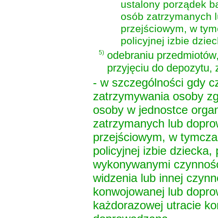
ustalony porządek b
osób zatrzymanych l
przejściowym, w ty
policyjnej izbie dziec
5)
odebraniu przedmiotów,
przyjęciu do depozytu, 
- w szczególności gdy c
zatrzymywania osoby zgo
osoby w jednostce organ
zatrzymanych lub dopro
przejściowym, w tymcz
policyjnej izbie dzieck
wykonywanymi czynności
widzenia lub innej czyn
konwojowanej lub dopro
każdorazowej utracie k