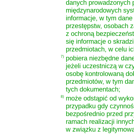
danych prowadzonych pr
międzynarodowych syst
informacje, w tym dane
przestępstw, osobach 
z ochroną bezpieczeńst
się informacje o skrad
przedmiotach, w celu ic
7)
pobiera niezbędne dane
jeżeli uczestniczą w c
osobę kontrolowaną do
przedmiotów, w tym dan
tych dokumentach;
8)
może odstąpić od wykon
przypadku gdy czynnośc
bezpośrednio przed prz
ramach realizacji innyc
w związku z legitymow