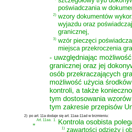
szczegółowy tryb dokonywa
poświadczania w dokumen
2)
wzory dokumentów wykorz
wyjazdu oraz poświadczaj
granicznej,
3)
wzór pieczęci poświadczaj
miejsca przekroczenia gra
- uwzględniając możliwość 
granicznej oraz jej dokony
osób przekraczających gran
możliwość użycia środków
kontroli, a także koniec
tym dostosowania wzorów 
tym zakresie przepisów Uni
2)
po art. 11a dodaje się art. 11aa-11ad w brzmieniu:
„
Art. 11aa.
1.
Kontrola osobista pole
1)
zawartości odzieży i o