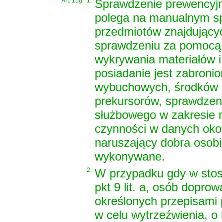
Art. 15g.
1.
Sprawdzenie prewencyjne
polega na manualnym spr
przedmiotów znajdujących
sprawdzeniu za pomocą
wykrywania materiałów i
posiadanie jest zabronio
wybuchowych, środków o
prekursorów, sprawdzen
służbowego w zakresie 
czynności w danych okol
naruszający dobra osobi
wykonywane.
2.
W przypadku gdy w stosu
pkt 9 lit. a, osób dopro
określonych przepisami
w celu wytrzeźwienia, o k