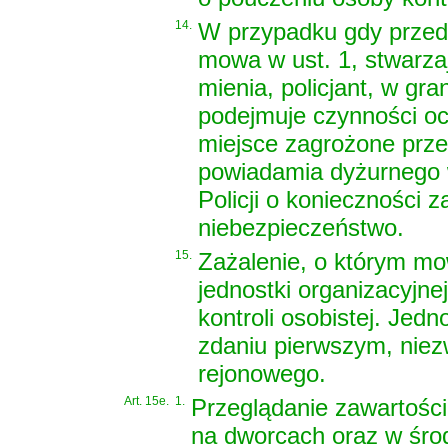
14.
W przypadku gdy przedm
mowa w ust. 1, stwarzaj
mienia, policjant, w gr
podejmuje czynności oc
miejsce zagrożone prz
powiadamia dyżurnego w
Policji o konieczności 
niebezpieczeństwo.
15.
Zażalenie, o którym mo
jednostki organizacyjne
kontroli osobistej. Jedn
zdaniu pierwszym, niez
rejonowego.
Art. 15e.
1.
Przeglądanie zawartości
na dworcach oraz w środ