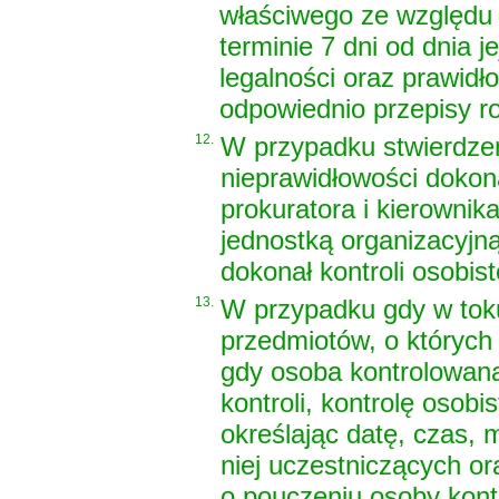
właściwego ze względu n
terminie 7 dni od dnia 
legalności oraz prawidł
odpowiednio przepisy
r
12.
W przypadku stwierdzen
nieprawidłowości dokona
prokuratora i kierownika
jednostką organizacyjną P
dokonał kontroli osobist
13.
W przypadku gdy w toku 
przedmiotów, o których 
gdy osoba kontrolowana 
kontroli, kontrolę osob
określając datę, czas, 
niej uczestniczących or
o pouczeniu osoby kont