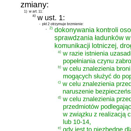
zmiany:
1)
w art. 11:
a)
w ust. 1:
-
pkt 2 otrzymuje brzmienie:
„
2)
dokonywania kontroli oso
sprawdzania ładunków w 
komunikacji lotniczej, dro
a)
w razie istnienia uzasa
popełniania czynu zabro
b)
w celu znalezienia bron
mogących służyć do pop
c)
w celu znalezienia prz
naruszenie bezpieczeńs
d)
w celu znalezienia prze
przedmiotów podlegając
w związku z realizacją c
lub 10-14,
e)
gdy jest to niezbędne d