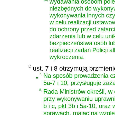
10)
wydawania osobom polec
niezbędnych do wykonywa
wykonywania innych czy
w celu realizacji ustawo
do ochrony przed zatarc
zdarzenia lub w celu un
bezpieczeństwa osób lub
realizacji zadań Policji 
wykroczenia.
b)
ust. 7 i 8 otrzymują brzmieni
„
7.
Na sposób prowadzenia czy
5a-7 i 10, przysługuje za
8.
Rada Ministrów określi, w
przy wykonywaniu uprawnień
b i c, pkt 3b i 5a-10, or
sprawach, mając na wzglę