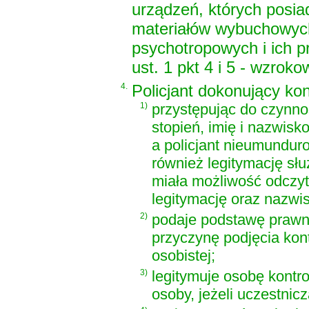
urządzeń, których posiad
materiałów wybuchowych
psychotropowych i ich 
ust. 1 pkt 4 i 5 - wzrok
4.
Policjant dokonujący kont
1)
przystępując do czynno
stopień, imię i nazwis
a policjant nieumundur
również legitymację sł
miała możliwość odczyt
legitymację oraz nazwis
2)
podaje podstawę prawn
przyczynę podjęcia kont
osobistej;
3)
legitymuje osobę kontr
osoby, jeżeli uczestnic