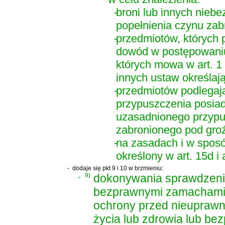
-
broni lub innych nieb
popełnienia czynu zab
-
przedmiotów, których 
dowód w postępowaniu
których mowa w art. 1 u
innych ustaw określają
-
przedmiotów podlegaj
przypuszczenia posiad
uzasadnionego przypus
zabronionego pod gro
-
na zasadach i w spos
określony w art. 15d i 
-
dodaje się pkt 9 i 10 w brzmieniu:
„
9)
dokonywania sprawdzeni
bezprawnymi zamachami n
ochrony przed nieuprawn
życia lub zdrowia lub be