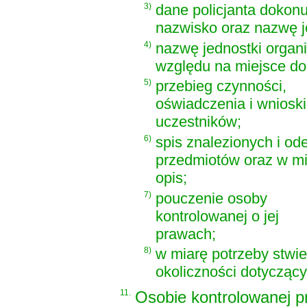
3)
dane policjanta dokonu
nazwisko oraz nazwę jed
4)
nazwę jednostki organiz
względu na miejsce dok
5)
przebieg czynności,
oświadczenia i wnioski 
uczestników;
6)
spis znalezionych i od
przedmiotów oraz w mi
opis;
7)
pouczenie osoby
kontrolowanej o jej
prawach;
8)
w miarę potrzeby stwie
okoliczności dotycząc
11.
Osobie kontrolowanej p