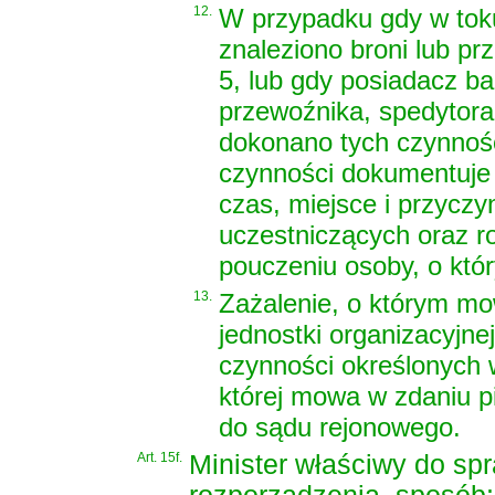
12.
W przypadku gdy w toku
znaleziono broni lub pr
5, lub gdy posiadacz ba
przewoźnika, spedytora
dokonano tych czynnośc
czynności dokumentuje 
czas, miejsce i przyczy
uczestniczących oraz ro
pouczeniu osoby, o któ
13.
Zażalenie, o którym mo
jednostki organizacyjne
czynności określonych w
której mowa w zdaniu p
do sądu rejonowego.
Art. 15f.
Minister właściwy do sp