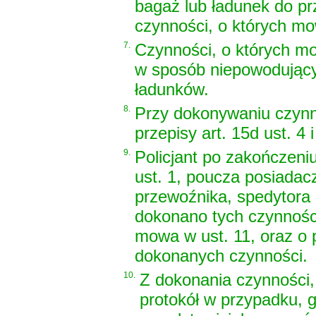
bagaż lub ładunek do pr
czynności, o których mo
7.
Czynności, o których mo
w sposób niepowodujący
ładunków.
8.
Przy dokonywaniu czynno
przepisy art. 15d ust. 4 
9.
Policjant po zakończen
ust. 1, poucza posiadac
przewoźnika, spedytora 
dokonano tych czynności
mowa w ust. 11, oraz o 
dokonanych czynności.
10.
Z dokonania czynności,
protokół w przypadku, 