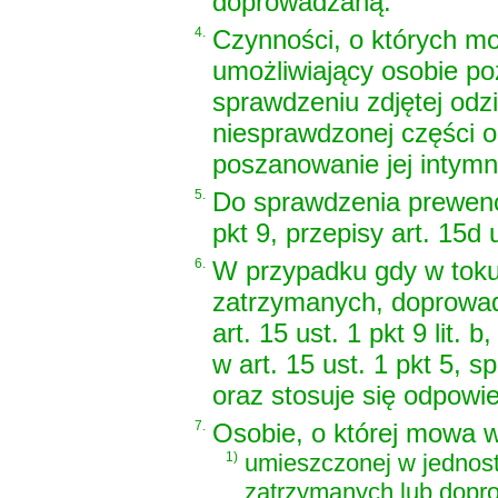
doprowadzaną.
4.
Czynności, o których mo
umożliwiający osobie poz
sprawdzeniu zdjętej odzi
niesprawdzonej części 
poszanowanie jej intymn
5.
Do sprawdzenia prewenc
pkt 9, przepisy art. 15d 
6.
W przypadku gdy w tok
zatrzymanych, doprowa
art. 15 ust. 1 pkt 9 lit.
w art. 15 ust. 1 pkt 5, s
oraz stosuje się odpowie
7.
Osobie, o której mowa w a
1)
umieszczonej w jednost
zatrzymanych lub dopr