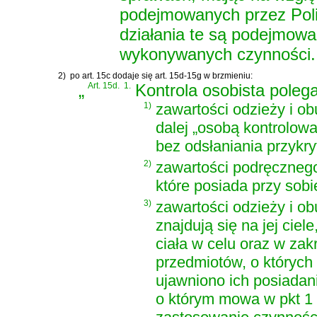
podejmowanych przez Poli
działania te są podejmow
wykonywanych czynności.
2)
po art. 15c dodaje się art. 15d-15g w brzmieniu:
„
Art. 15d.
1.
Kontrola osobista poleg
1)
zawartości odzieży i o
dalej „osobą kontrolowan
bez odsłaniania przykry
2)
zawartości podręczneg
które posiada przy sob
3)
zawartości odzieży i ob
znajdują się na jej cie
ciała w celu oraz w zak
przedmiotów, o których 
ujawniono ich posiadan
o którym mowa w pkt 1 l