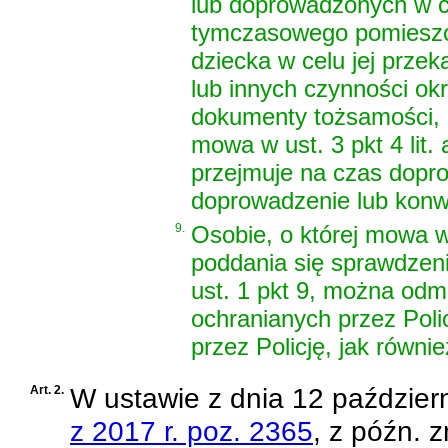
lub doprowadzonych w ce
tymczasowego pomieszcze
dziecka w celu jej prze
lub innych czynności okr
dokumenty tożsamości, u
mowa w ust. 3 pkt 4 lit. 
przejmuje na czas dopro
doprowadzenie lub konw
9.
Osobie, o której mowa w a
poddania się sprawdzen
ust. 1 pkt 9, można odm
ochranianych przez Pol
przez Policję, jak równi
Art. 2.
W
ustawie z dnia 12 październ
z 2017 r. poz. 2365
, z późn. 