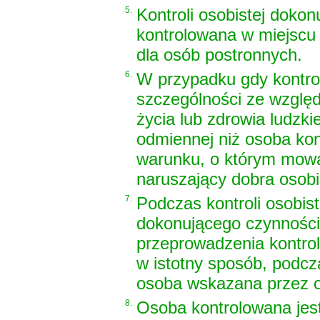
5.
Kontroli osobistej dokonu
kontrolowana w miejscu
dla osób postronnych.
6.
W przypadku gdy kontro
szczególności ze wzglę
życia lub zdrowia ludzki
odmiennej niż osoba kon
warunku, o którym mowa
naruszający dobra osobi
7.
Podczas kontroli osobis
dokonującego czynności,
przeprowadzenia kontroli
w istotny sposób, podcz
osoba wskazana przez o
8.
Osoba kontrolowana jes