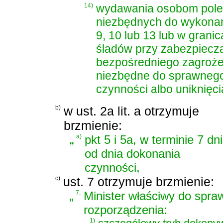
14)
wydawania osobom polec
niezbędnych do wykonani
9, 10 lub 13 lub w gran
śladów przy zabezpiecza
bezpośredniego zagrożen
niezbędne do sprawnego
czynności albo uniknięci
b)
w ust. 2a lit. a otrzymuje
brzmienie:
„
a)
pkt 5 i 5a, w terminie 7 dni
od dnia dokonania
czynności,
c)
ust. 7 otrzymuje brzmienie:
„
7.
Minister właściwy do spra
rozporządzenia:
1)