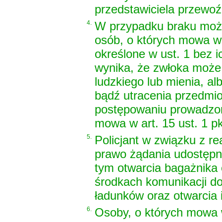
przedstawiciela przewoź
4.
W przypadku braku możl
osób, o których mowa w 
określone w ust. 1 bez i
wynika, że zwłoka może
ludzkiego lub mienia, a
bądź utracenia przedm
postępowaniu prowadzon
mowa w art. 15 ust. 1 p
5.
Policjant w związku z re
prawo żądania udostępn
tym otwarcia bagażnika 
środkach komunikacji do
ładunków oraz otwarcia 
6.
Osoby, o których mowa w