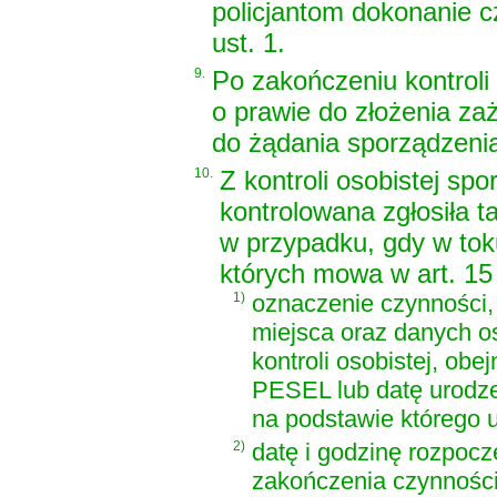
policjantom dokonanie 
ust. 1.
9.
Po zakończeniu kontroli
o prawie do złożenia za
do żądania sporządzenia 
10.
Z kontroli osobistej sp
kontrolowana zgłosiła t
w przypadku, gdy w toku
których mowa w art. 15 
1)
oznaczenie czynności, 
miejsca oraz danych o
kontroli osobistej, ob
PESEL lub datę urodzen
na podstawie którego 
2)
datę i godzinę rozpoczę
zakończenia czynności