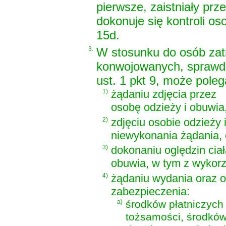
pierwsze, zaistniały prze
dokonuje się kontroli os
15d.
3.
W stosunku do osób za
konwojowanych, sprawdz
ust. 1 pkt 9, może pole
1)
żądaniu zdjęcia przez
osobę odzieży i obuwia
2)
zdjęciu osobie odzieży
niewykonania żądania, 
3)
dokonaniu oględzin ciał
obuwia, w tym z wykorz
4)
żądaniu wydania oraz o
zabezpieczenia:
a)
środków płatniczych
tożsamości, środków