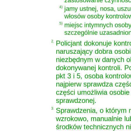
zastosowanie czynności
4)
jamy ustnej, nosa, uszu
włosów osoby kontrolo
5)
miejsc intymnych osoby
szczególnie uzasadnio
2.
Policjant dokonuje kontr
naruszający dobra osobi
niezbędnym w danych ok
dokonywanej kontroli. 
pkt 3 i 5, osoba kontro
najpierw sprawdza część
części umożliwia osobie
sprawdzonej.
3.
Sprawdzenia, o którym 
wzrokowo, manualnie lu
środków technicznych n