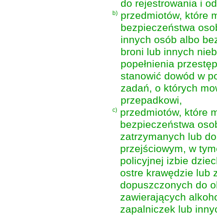
do rejestrowania i od
b)
przedmiotów, które 
bezpieczeństwa oso
innych osób albo be
broni lub innych ni
popełnienia przestę
stanowić dowód w p
zadań, o których mow
przepadkowi,
c)
przedmiotów, które 
bezpieczeństwa osob
zatrzymanych lub do
przejściowym, w ty
policyjnej izbie dzi
ostre krawędzie lub
dopuszczonych do ob
zawierających alkoho
zapalniczek lub inny