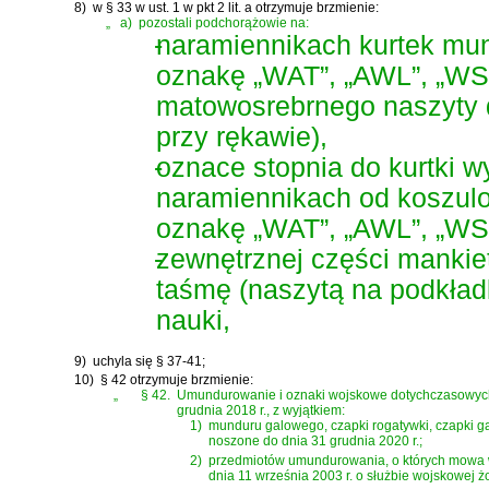
8)
w § 33 w ust. 1 w pkt 2 lit. a otrzymuje brzmienie:
„
a)
pozostali podchorążowie na:
-
naramiennikach kurtek mun
oznakę „WAT”, „AWL”, „WSO
matowosrebrnego naszyty 
przy rękawie),
-
oznace stopnia do kurtki w
naramiennikach od koszulob
oznakę „WAT”, „AWL”, „WS
-
zewnętrznej części mankie
taśmę (naszytą na podkład
nauki,
9)
uchyla się § 37-41;
10)
§ 42 otrzymuje brzmienie:
„
§ 42.
Umundurowanie i oznaki wojskowe dotychczasowych 
grudnia 2018 r., z wyjątkiem:
1)
munduru galowego, czapki rogatywki, czapki gar
noszone do dnia 31 grudnia 2020 r.;
2)
przedmiotów umundurowania, o których mowa w
dnia 11 września 2003 r. o służbie wojskowej 