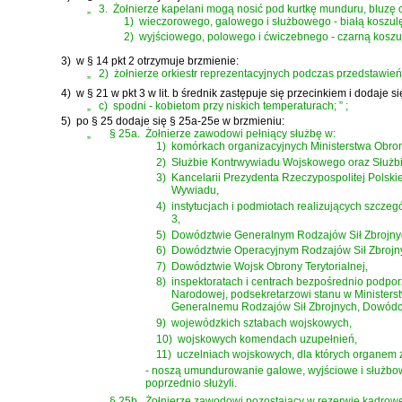
„
3.
Żołnierze kapelani mogą nosić pod kurtkę munduru, bluzę ol
1)
wieczorowego, galowego i służbowego - białą koszulę
2)
wyjściowego, polowego i ćwiczebnego - czarną koszul
3)
w § 14 pkt 2 otrzymuje brzmienie:
„
2)
żołnierze orkiestr reprezentacyjnych podczas przedstawień
4)
w § 21 w pkt 3 w lit. b średnik zastępuje się przecinkiem i dodaje się
„
c)
spodni - kobietom przy niskich temperaturach;
”
;
5)
po § 25 dodaje się § 25a-25e w brzmieniu:
„
§ 25a.
Żołnierze zawodowi pełniący służbę w:
1)
komórkach organizacyjnych Ministerstwa Obro
2)
Służbie Kontrwywiadu Wojskowego oraz Służ
3)
Kancelarii Prezydenta Rzeczypospolitej Polski
Wywiadu,
4)
instytucjach i podmiotach realizujących szczeg
3,
5)
Dowództwie Generalnym Rodzajów Sił Zbrojny
6)
Dowództwie Operacyjnym Rodzajów Sił Zbrojn
7)
Dowództwie Wojsk Obrony Terytorialnej,
8)
inspektoratach i centrach bezpośrednio podpo
Narodowej, podsekretarzowi stanu w Minister
Generalnemu Rodzajów Sił Zbrojnych, Dowódcy
9)
wojewódzkich sztabach wojskowych,
10)
wojskowych komendach uzupełnień,
11)
uczelniach wojskowych, dla których organem z
- noszą umundurowanie galowe, wyjściowe i służbowe
poprzednio służyli.
§ 25b.
Żołnierze zawodowi pozostający w rezerwie kadrowej