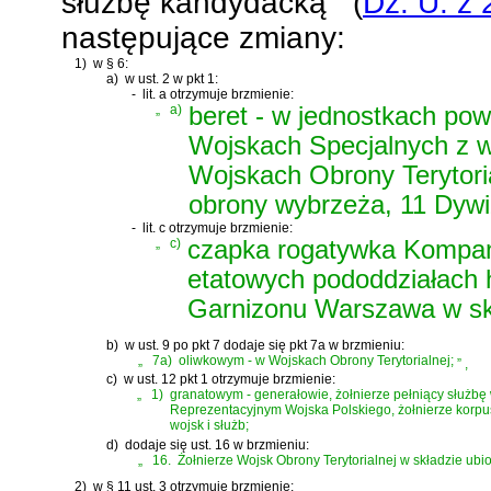
służbę kandydacką
(
Dz. U. z 
następujące zmiany:
1)
w § 6:
a)
w ust. 2 w pkt 1:
-
lit. a otrzymuje brzmienie:
„
a)
beret - w jednostkach pow
Wojskach Specjalnych z w
Wojskach Obrony Terytori
obrony wybrzeża, 11 Dywiz
-
lit. c otrzymuje brzmienie:
„
c)
czapka rogatywka Kompani
etatowych pododdziałach 
Garnizonu Warszawa w skł
b)
w ust. 9 po pkt 7 dodaje się pkt 7a w brzmieniu:
„
7a)
oliwkowym - w Wojskach Obrony Terytorialnej;
”
,
c)
w ust. 12 pkt 1 otrzymuje brzmienie:
„
1)
granatowym - generałowie, żołnierze pełniący służ
Reprezentacyjnym Wojska Polskiego, żołnierze korpus
wojsk i służb;
d)
dodaje się ust. 16 w brzmieniu:
„
16.
Żołnierze Wojsk Obrony Terytorialnej w składzie u
2)
w § 11 ust. 3 otrzymuje brzmienie: