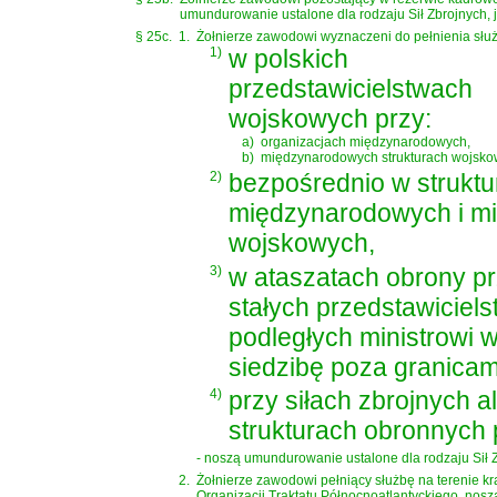
umundurowanie ustalone dla rodzaju Sił Zbrojnych, j
§ 25c.
1.
Żołnierze zawodowi wyznaczeni do pełnienia słu
1)
w polskich
przedstawicielstwach
wojskowych przy:
a)
organizacjach międzynarodowych,
b)
międzynarodowych strukturach wojsko
2)
bezpośrednio w struktu
międzynarodowych i mi
wojskowych,
3)
w ataszatach obrony pr
stałych przedstawicie
podległych ministrowi
siedzibę poza granicam
4)
przy siłach zbrojnych a
strukturach obronnych
- noszą umundurowanie ustalone dla rodzaju Sił Z
2.
Żołnierze zawodowi pełniący służbę na terenie 
Organizacji Traktatu Północnoatlantyckiego, nosz