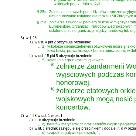
w których poprzednio służyli.
§ 25d.
Żołnierze etatowych pododdziałów reprezentacyjnyc
umundurowanie ustalone dla rodzaju Sił Zbrojnych l
§ 25e.
Żołnierze zawodowi pełniący służbę w międzynarodo
Europejskiej, Organizacji Narodów Zjednoczonych mo
ustalone przez organizację międzynarodową lub org
6)
w § 26:
a)
w ust. 4 pkt 2 otrzymuje brzmienie:
„
2)
w kolorze ciemnozielonym i oliwkowym nosi się lekko
lewą brwią; prawą krawędź beretu opuszcza się w dół 
b)
w ust. 15 pkt 5 otrzymuje brzmienie:
„
5)
koloru białego z krótkimi rękawami:
a)
żołnierze Żandarmerii W
wyjściowych podczas kon
honorowej,
b)
żołnierze etatowych orkie
wojskowych mogą nosić p
koncertów.
7)
w § 28 w ust. 1 w pkt 1:
a)
lit. c otrzymuje brzmienie:
„
c)
beretów marynarskich oraz beretów Wojsk Specjalnych
b)
w lit. c średnik zastępuje się przecinkiem i dodaje lit. d w brzm
„
d)
czapek -rogatywek polowych;
”
;