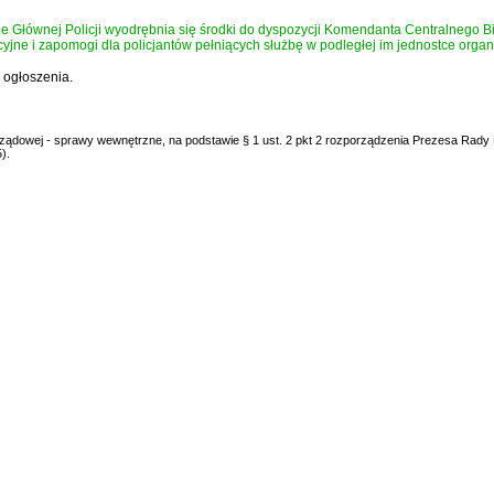
Głównej Policji wyodrębnia się środki do dyspozycji Komendanta Centralnego B
jne i zapomogi dla policjantów pełniących służbę w podległej im jednostce organi
 ogłoszenia.
ji rządowej - sprawy wewnętrzne, na podstawie § 1 ust. 2 pkt 2 rozporządzenia Prezesa Rady
).