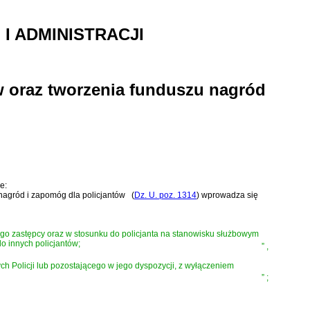
 ADMINISTRACJI
w oraz tworzenia funduszu nagród
e:
nagród i zapomóg dla policjantów
(
Dz. U. poz. 1314
)
wprowadza się
go zastępcy oraz w stosunku do policjanta na stanowisku służbowym
o innych policjantów;
”
,
 Policji lub pozostającego w jego dyspozycji, z wyłączeniem
”
;