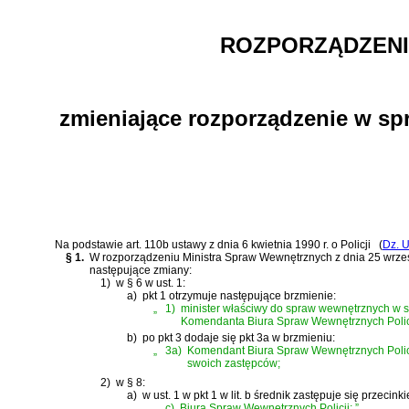
ROZPORZĄDZENI
zmieniające rozporządzenie w sp
Na podstawie
art. 110b ustawy z dnia 6 kwietnia 1990 r. o Policji
(
Dz. U
§ 1.
W
rozporządzeniu Ministra Spraw Wewnętrznych z dnia 25 wrześ
następujące zmiany:
1)
w § 6 w ust. 1:
a)
pkt 1 otrzymuje następujące brzmienie:
„
1)
minister właściwy do spraw wewnętrznych w s
Komendanta Biura Spraw Wewnętrznych Policji
b)
po pkt 3 dodaje się pkt 3a w brzmieniu:
„
3a)
Komendant Biura Spraw Wewnętrznych Policji
swoich zastępców;
2)
w § 8:
a)
w ust. 1 w pkt 1 w lit. b średnik zastępuje się przecinki
„
c)
Biura Spraw Wewnętrznych Policji;
”
,