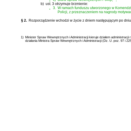
b)
ust. 3 otrzymuje brzmienie:
„
3.
W ramach funduszu utworzonego w Komendzie 
Policji, z przeznaczeniem na nagrody motywacy
§ 2.
Rozporządzenie wchodzi w życie z dniem następującym po dniu
1)
Minister Spraw Wewnętrznych i Administracji kieruje działem administrac
działania Ministra Spraw Wewnętrznych i Administracji (Dz. U. poz. 97 i 225