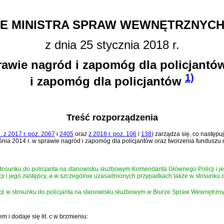
E MINISTRA SPRAW WEWNĘTRZNYCH I
z dnia 25 stycznia 2018 r.
rawie nagród i zapomóg dla policjantó
1)
i zapomóg dla policjantów
Treść rozporządzenia
. z 2017 r. poz. 2067
i
2405
oraz
z 2018 r. poz. 106
i
138
)
zarządza się, co następuj
nia 2014 r. w sprawie nagród i zapomóg dla policjantów oraz tworzenia funduszu 
tosunku do policjanta na stanowisku służbowym Komendanta Głównego Policji i je
 i jego zastępcy, a w szczególnie uzasadnionych przypadkach także w stosunku d
 w stosunku do policjanta na stanowisku służbowym w Biurze Spraw Wewnętrznych
em i dodaje się lit. c w brzmieniu: