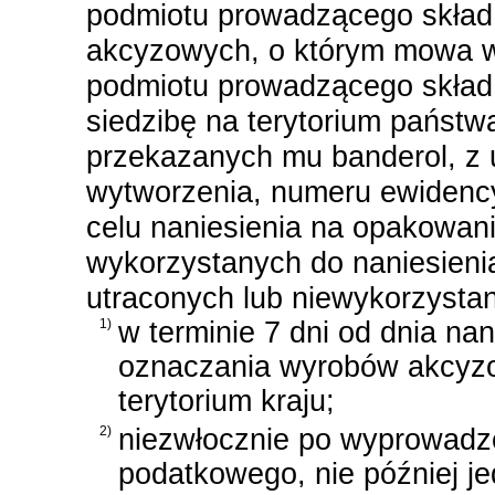
podmiotu prowadzącego skład 
akcyzowych, o którym mowa w 
podmiotu prowadzącego skład
siedzibę na terytorium państw
przekazanych mu banderol, z u
wytworzenia, numeru ewidency
celu naniesienia na opakowa
wykorzystanych do naniesieni
utraconych lub niewykorzysta
1)
w terminie 7 dni od dnia na
oznaczania wyrobów akcyz
terytorium kraju;
2)
niezwłocznie po wyprowadz
podatkowego, nie później je