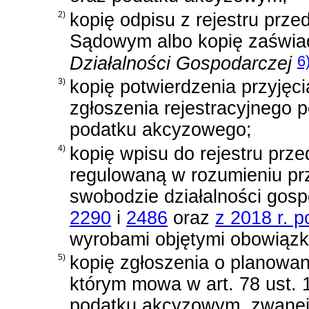
2)
kopię odpisu z rejestru prz
Sądowym albo kopię zaświa
6
Działalności Gospodarczej
3)
kopię potwierdzenia przyjęci
zgłoszenia rejestracyjnego 
podatku akcyzowego;
4)
kopię wpisu do rejestru prz
regulowaną w rozumieniu p
swobodzie działalności gosp
2290
i
2486
oraz
z 2018 r. p
wyrobami objętymi obowiązk
5)
kopię zgłoszenia o planow
którym mowa w
art. 78 ust.
podatku akcyzowym
, zwanej