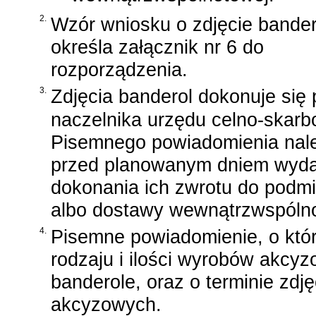
2.
Wzór wniosku o zdjęcie bander
określa załącznik nr 6 do
rozporządzenia.
3.
Zdjęcia banderol dokonuje si
naczelnika urzędu celno-skar
Pisemnego powiadomienia należ
przed planowanym dniem wyda
dokonania ich zwrotu do podmi
albo dostawy wewnątrzwspólno
4.
Pisemne powiadomienie, o któr
rodzaju i ilości wyrobów akcyz
banderole, oraz o terminie zdj
akcyzowych.