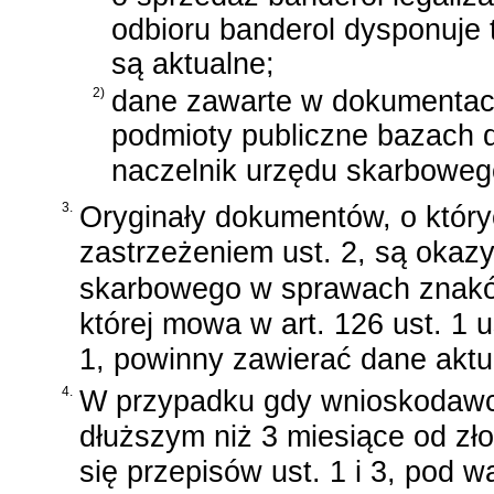
odbioru banderol dysponuje 
są aktualne;
2)
dane zawarte w dokumentac
podmioty publiczne bazach 
naczelnik urzędu skarboweg
3.
Oryginały dokumentów, o który
zastrzeżeniem ust. 2, są oka
skarbowego w sprawach znak
której mowa w art. 126 ust. 1
1, powinny zawierać dane aktu
4.
W przypadku gdy wnioskodawca 
dłuższym niż 3 miesiące od zł
się przepisów ust. 1 i 3, pod