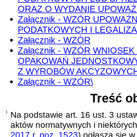
ORAZ O WYDANIE UPOWAŻ
Załącznik - WZÓR UPOWA
PODATKOWYCH I LEGALIZ
Załącznik - WZÓR
Załącznik - WZÓR WNIOSE
OPAKOWAŃ JEDNOSTKOW
Z WYROBÓW AKCYZOWYC
Załącznik - WZÓR\
Treść o
1.
Na podstawie
art. 16 ust. 3 usta
aktów normatywnych i niektóryc
2017 r. poz. 1523
)
ogłasza się w 