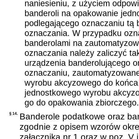
naniesieniu, z użyciem odpowi
banderoli na opakowanie jed
podlegającego oznaczaniu tą b
oznaczania. W przypadku oz
banderolami na zautomatyzowan
oznaczania należy zaliczyć ta
urządzenia banderolującego o
oznaczaniu, zautomatyzowane
wyrobu akcyzowego do końca li
jednostkowego wyrobu akcyzowe
go do opakowania zbiorczego.
§ 14.
Banderole podatkowe oraz ban
zgodnie z opisem wzorów okre
załącznika nr 1 oraz w poz. V 