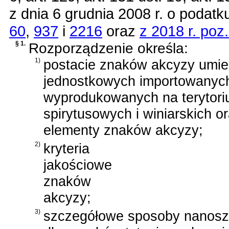
z dnia 6 grudnia 2008 r. o poda
60
,
937
i
2216
oraz
z 2018 r. poz
§ 1.
Rozporządzenie określa:
1)
postacie znaków akcyzy umi
jednostkowych importowanyc
wyprodukowanych na terytori
spirytusowych i winiarskich o
elementy znaków akcyzy;
2)
kryteria
jakościowe
znaków
akcyzy;
3)
szczegółowe sposoby nanosz