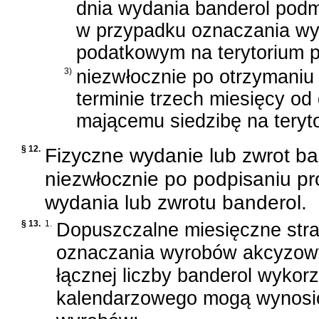
dnia wydania banderol pod
w przypadku oznaczania wy
podatkowym na terytorium 
3)
niezwłocznie po otrzymaniu 
terminie trzech miesięcy od
mającemu siedzibę na teryt
§ 12.
Fizyczne wydanie lub zwrot ba
niezwłocznie po podpisaniu pr
wydania lub zwrotu banderol.
§ 13.
1.
Dopuszczalne miesięczne stra
oznaczania wyrobów akcyzowyc
łącznej liczby banderol wykor
kalendarzowego mogą wynosić