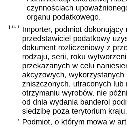
czynnościach upoważnionego
organu podatkowego.
§ 11.
1.
Importer, podmiot dokonujący
przedstawiciel podatkowy uzy
dokument rozliczeniowy z prz
rodzaju, serii, roku wytworzen
przekazanych w celu naniesi
akcyzowych, wykorzystanych 
zniszczonych, utraconych lub
otrzymaniu wyrobów, nie późni
od dnia wydania banderol po
siedzibę poza terytorium kraju
2.
Podmiot, o którym mowa w art.