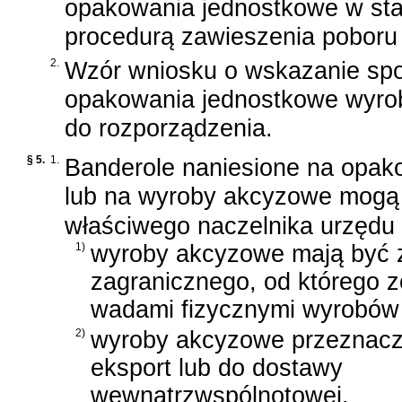
opakowania jednostkowe w sta
procedurą zawieszenia poboru
2.
Wzór wniosku o wskazanie spo
opakowania jednostkowe wyrob
do rozporządzenia.
§ 5.
1.
Banderole naniesione na opa
lub na wyroby akcyzowe mogą 
właściwego naczelnika urzędu
1)
wyroby akcyzowe mają być 
zagranicznego, od którego z
wadami fizycznymi wyrobów
2)
wyroby akcyzowe przeznacz
eksport lub do dostawy
wewnątrzwspólnotowej.