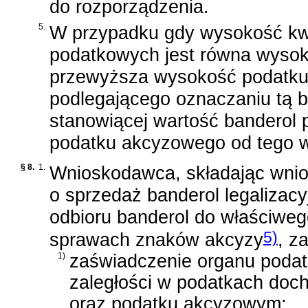
do rozporządzenia.
5.
W przypadku gdy wysokość kwo
podatkowych jest równa wysok
przewyższa wysokość podatk
podlegającego oznaczaniu tą 
stanowiącej wartość banderol
podatku akcyzowego od tego 
§ 8.
1.
Wnioskodawca, składając wnio
o sprzedaż banderol legalizac
odbioru banderol do właściwe
5)
sprawach znaków akcyzy
, z
1)
zaświadczenie organu podat
zaległości w podatkach doc
oraz podatku akcyzowym;