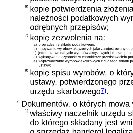
6)
kopię potwierdzenia złożeni
należności podatkowych wy
odrębnych przepisów;
7)
kopię zezwolenia na:
a)
prowadzenie składu podatkowego,
b)
nabywanie wyrobów akcyzowych jako zarejestrowany odbi
c)
jednorazowe nabycie wyrobów akcyzowych jako zarejestr
d)
wykonywanie czynności w charakterze przedstawiciela p
e)
wyprowadzanie wyrobów akcyzowych z cudzego składu pod
ustawy;
8)
kopię spisu wyrobów, o któr
ustawy, potwierdzonego prz
7)
urzędu skarbowego
.
2.
Dokumentów, o których mowa w u
1)
właściwy naczelnik urzędu
do którego składany jest wn
o sprzedaż banderol legaliz