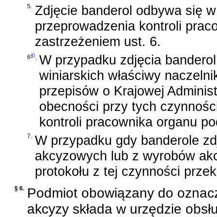
5.
Zdjęcie banderol odbywa się 
przeprowadzenia kontroli pra
zastrzeżeniem ust. 6.
4)
W przypadku zdjęcia bandero
6
.
winiarskich właściwy naczeln
przepisów o Krajowej Adminis
obecności przy tych czynnoś
kontroli pracownika organu p
7.
W przypadku gdy banderole z
akcyzowych lub z wyrobów ak
protokołu z tej czynności prze
§ 6.
Podmiot obowiązany do oznac
akcyzy składa w urzędzie obsł