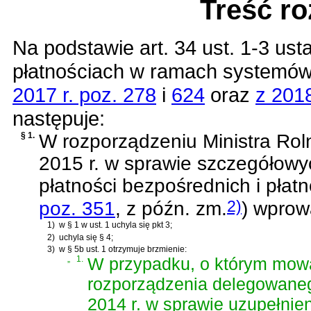
Treść r
Na podstawie
art. 34 ust. 1-3 ust
płatnościach w ramach systemów
2017 r. poz. 278
i
624
oraz
z 2018
następuje:
§ 1.
W
rozporządzeniu Ministra Rol
2015 r. w sprawie szczegółowy
płatności bezpośrednich i płatn
2)
poz. 351
, z późn. zm.
)
wprowa
1)
w § 1 w ust. 1 uchyla się pkt 3;
2)
uchyla się § 4;
3)
w § 5b ust. 1 otrzymuje brzmienie:
„
1.
W przypadku, o którym mo
rozporządzenia delegowaneg
2014 r. w sprawie uzupełnie