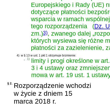
Europejskiego i Rady (UE) n
dotyczące płatności bezpoś
wsparcia w ramach wspólnej 
tego rozporządzenia
(
Dz. U
3)
zm.)
, zwanego dalej „rozp
których wysiewa się różne m
płatności za zazielenienie, 
4)
w § 13 w ust. 1 pkt 1 otrzymuje brzmienie:
„
1)
limity i progi określone w art. 
3 i 4 ustawy oraz zmniejszen
mowa w art. 19 ust. 1 ustawy
§ 2.
Rozporządzenie wchodzi
w życie z dniem 15
marca 2018 r.