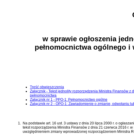
w sprawie ogłoszenia jedn
pełnomocnictwa ogólnego i 
Treść obwieszczenia
Załącznik - Tekst jednolity rozporządzenia Ministra Finansów 
pełnomocnictwa
Załącznik nr 1 - PPO-1: Pełnomocnictwo ogólne
Załącznik nr 2 - OPO-1: Zawiadomienie o zmianie, odwołaniu 
1.
Na podstawie
art. 16 ust. 3 ustawy z dnia 20 lipca 2000 r. o ogłas
tekst
rozporządzenia Ministra Finansów z dnia 21 czerwca 2016 r. 
uwzględnieniem zmiany wprowadzonej
rozporządzeniem Ministra R