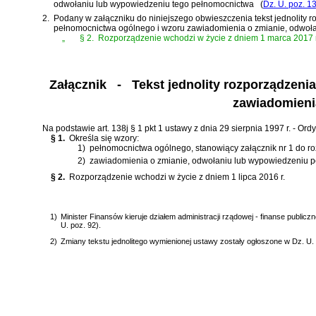
odwołaniu lub wypowiedzeniu tego pełnomocnictwa
(
Dz. U. poz. 1
2.
Podany w załączniku do niniejszego obwieszczenia tekst jednolity 
pełnomocnictwa ogólnego i wzoru zawiadomienia o zmianie, odwoł
„
§ 2.
Rozporządzenie wchodzi w życie z dniem 1 marca 2017 r
Załącznik
- Tekst jednolity rozporządzenia
zawiadomieni
Na podstawie
art. 138j § 1 pkt 1 ustawy z dnia 29 sierpnia 1997 r. - O
§ 1.
Określa się wzory:
1)
pełnomocnictwa ogólnego, stanowiący załącznik nr 1 do r
2)
zawiadomienia o zmianie, odwołaniu lub wypowiedzeniu pe
§ 2.
Rozporządzenie wchodzi w życie z dniem 1 lipca 2016 r.
1)
Minister Finansów kieruje działem administracji rządowej - finanse public
U. poz. 92).
2)
Zmiany tekstu jednolitego wymienionej ustawy zostały ogłoszone w Dz. U. z 