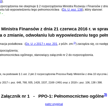
38
)
.
rozporządzenia nie obejmuje
§ 2 rozporządzenia Ministra Rozwoju i Finansów z dni
aniu lub wypowiedzeniu tego pełnomocnictwa
(
Dz. U. poz. 138
)
, który stanowi:
.
”
.
 Ministra Finansów z dnia 21 czerwca 2016 r. w spr
a o zmianie, odwołaniu lub wypowiedzeniu tego pe
2)
rdynacja podatkowa
(
Dz. U. z 2017 r. poz. 201
, z późn. zm.
)
zarządza się, co następ
ozporządzenia;
łnomocnictwa ogólnego, stanowiący załącznik nr 2 do rozporządzenia.
zne, na podstawie § 1 ust. 2 pkt 2 rozporządzenia Prezesa Rady Ministrów z dnia 10 styczni
2017 r. poz. 648, 768, 935, 1428, 1537, 2169 i 2491 oraz z 2018 r. poz. 106, 138 i 398.
3)
Załącznik nr 1
- PPO-1: Pełnomocnictwo ogólne
patrz oryginał