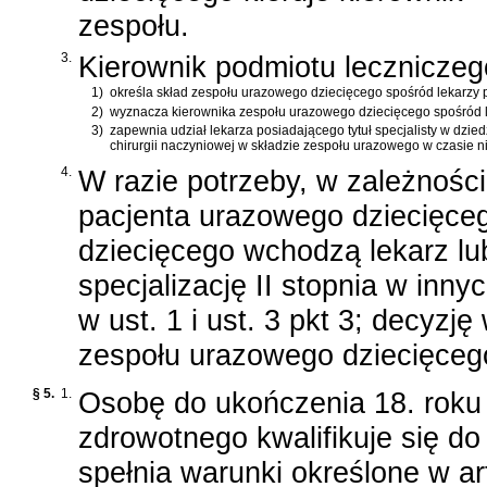
zespołu.
3.
Kierownik podmiotu leczniczeg
1)
określa skład zespołu urazowego dziecięcego spośród lekarzy po
2)
wyznacza kierownika zespołu urazowego dziecięcego spośród lek
3)
zapewnia udział lekarza posiadającego tytuł specjalisty w dziedz
chirurgii naczyniowej w składzie zespołu urazowego w czasie n
4.
W razie potrzeby, w zależnośc
pacjenta urazowego dziecięce
dziecięcego wchodzą lekarz lub 
specjalizację II stopnia w in
w ust. 1 i ust. 3 pkt 3; decyzj
zespołu urazowego dziecięceg
§ 5.
1.
Osobę do ukończenia 18. roku 
zdrowotnego kwalifikuje się d
spełnia warunki określone w
ar