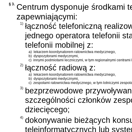
§ 3.
Centrum dysponuje środkami te
zapewniającymi:
1)
łączność telefoniczną realizo
jednego operatora telefonii st
telefonii mobilnej z:
a)
lekarzem koordynatorem ratownictwa medycznego,
b)
dyspozytorami medycznymi,
c)
innymi podmiotami leczniczymi, w tym regionalnymi centrami 
2)
łączność radiową z:
a)
lekarzem koordynatorem ratownictwa medycznego,
b)
dyspozytorami medycznymi,
c)
zespołami ratownictwa medycznego, w tym lotniczymi zespo
3)
bezprzewodowe przywoływani
szczególności członków zesp
dziecięcego;
4)
dokonywanie bieżących konsu
teleinformatycznych lub syst