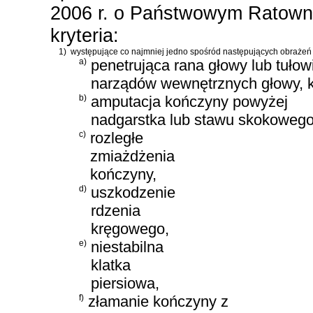
2006 r. o Państwowym Ratown
kryteria:
1)
występujące co najmniej jedno spośród następujących obrażeń
a)
penetrująca rana głowy lub tułow
narządów wewnętrznych głowy, kl
b)
amputacja kończyny powyżej
nadgarstka lub stawu skokowego
c)
rozległe
zmiażdżenia
kończyny,
d)
uszkodzenie
rdzenia
kręgowego,
e)
niestabilna
klatka
piersiowa,
f)
złamanie kończyny z