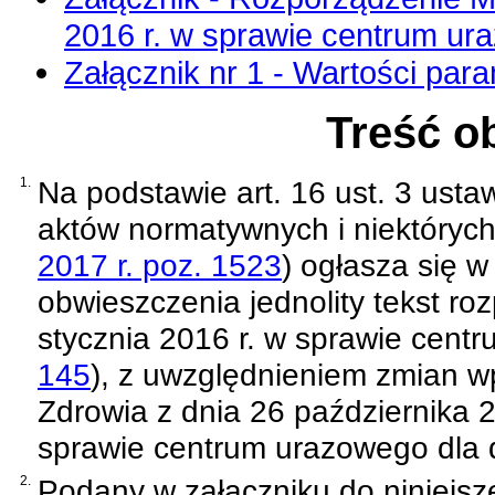
2016 r. w sprawie centrum ura
Załącznik nr 1 - Wartości para
Treść o
1.
Na podstawie
art. 16 ust. 3 usta
aktów normatywnych i niektóryc
2017 r. poz. 1523
)
ogłasza się w 
obwieszczenia jednolity tekst
roz
stycznia 2016 r. w sprawie cent
145
)
, z uwzględnieniem zmian
Zdrowia z dnia 26 października 
sprawie centrum urazowego dla d
2.
Podany w załączniku do niniejsze