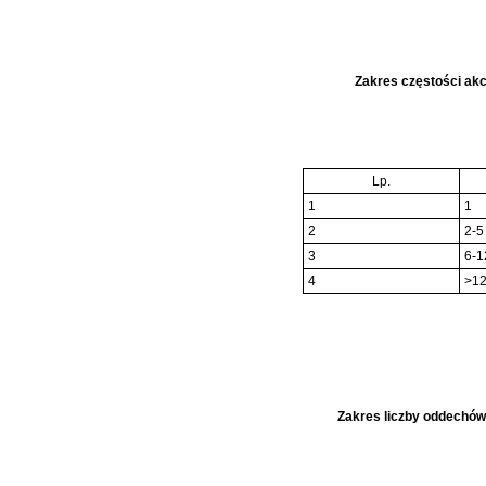
Zakres częstości akc
Lp.
1
1
2
2-5
3
6-1
4
>1
Zakres liczby oddechów