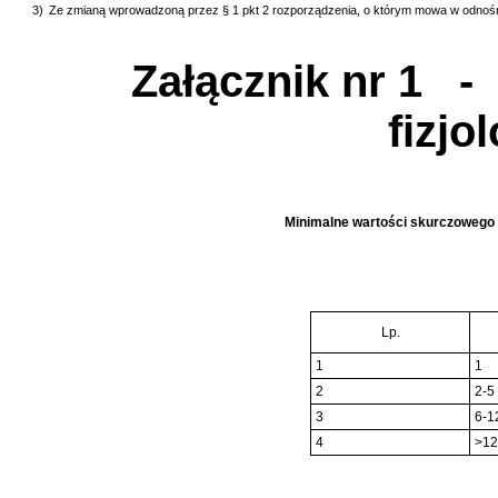
3)
Ze zmianą wprowadzoną przez § 1 pkt 2 rozporządzenia, o którym mowa w odnośn
Załącznik nr 1
- 
fizjo
Minimalne wartości skurczowego c
Lp.
1
1
2
2-5
3
6-1
4
>12