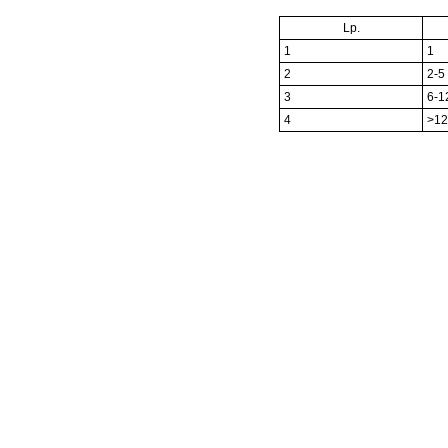
Lp.
1
1
2
2-5
3
6-1
4
>12