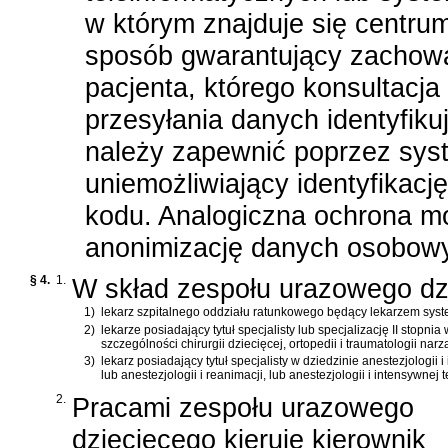
w którym znajduje się centru
sposób gwarantujący zachowan
pacjenta, którego konsultacj
przesyłania danych identyfik
należy zapewnić poprzez sys
uniemożliwiający identyfikac
kodu. Analogiczna ochrona m
anonimizację danych osobow
§ 4.
1.
W skład zespołu urazowego dz
1)
lekarz szpitalnego oddziału ratunkowego będący lekarzem syst
2)
lekarze posiadający tytuł specjalisty lub specjalizację II sto
szczególności chirurgii dziecięcej, ortopedii i traumatologii nar
3)
lekarz posiadający tytuł specjalisty w dziedzinie anestezjologii i
lub anestezjologii i reanimacji, lub anestezjologii i intensywnej t
2.
Pracami zespołu urazowego
dziecięcego kieruje kierownik