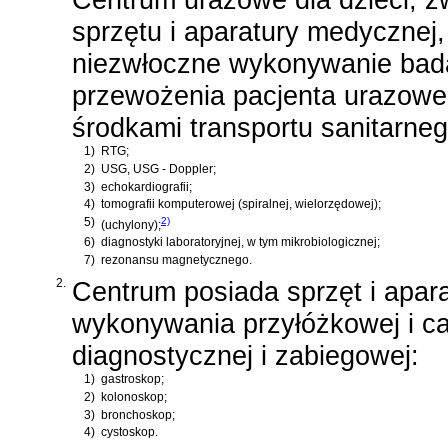
sprzętu i aparatury medycznej
niezwłoczne wykonywanie bada
przewożenia pacjenta urazoweg
środkami transportu sanitarneg
1)
RTG;
2)
USG, USG - Doppler;
3)
echokardiografii;
4)
tomografii komputerowej (spiralnej, wielorzędowej);
5)
2)
(uchylony);
6)
diagnostyki laboratoryjnej, w tym mikrobiologicznej;
7)
rezonansu magnetycznego.
2.
Centrum posiada sprzęt i apa
wykonywania przyłóżkowej i c
diagnostycznej i zabiegowej:
1)
gastroskop;
2)
kolonoskop;
3)
bronchoskop;
4)
cystoskop.