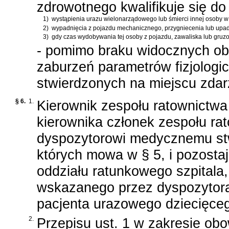
zdrowotnego kwalifikuje się d
1)
wystąpienia urazu wielonarządowego lub śmierci innej osoby 
2)
wypadnięcia z pojazdu mechanicznego, przygniecenia lub upad
3)
gdy czas wydobywania tej osoby z pojazdu, zawaliska lub gruz
- pomimo braku widocznych ob
zaburzeń parametrów fizjologi
stwierdzonych na miejscu zdar
§ 6.
1.
Kierownik zespołu ratownictw
kierownika członek zespołu r
dyspozytorowi medycznemu stwi
których mowa w § 5, i pozosta
oddziału ratunkowego szpitala,
wskazanego przez dyspozytora
pacjenta urazowego dziecięceg
2.
Przepisu ust. 1 w zakresie ob