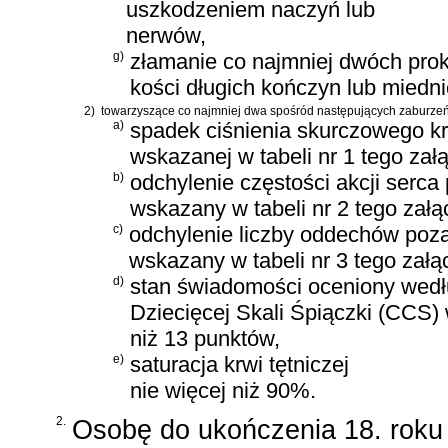
uszkodzeniem naczyń lub
nerwów,
g)
złamanie co najmniej dwóch pro
kości długich kończyn lub miedni
2)
towarzyszące co najmniej dwa spośród następujących zaburzeń 
a)
spadek ciśnienia skurczowego kr
wskazanej w tabeli nr 1 tego zał
b)
odchylenie częstości akcji serca
wskazany w tabeli nr 2 tego załą
c)
odchylenie liczby oddechów poz
wskazany w tabeli nr 3 tego załą
d)
stan świadomości oceniony wedłu
Dziecięcej Skali Śpiączki (CCS) 
niż 13 punktów,
e)
saturacja krwi tętniczej
nie więcej niż 90%.
2.
Osobę do ukończenia 18. roku 