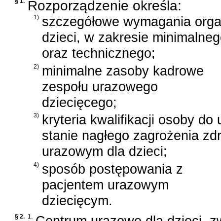
§ 1.
Rozporządzenie określa:
1)
szczegółowe wymagania orga
dzieci, w zakresie minimaln
oraz technicznego;
2)
minimalne zasoby kadrowe
zespołu urazowego
dziecięcego;
3)
kryteria kwalifikacji osoby d
stanie nagłego zagrożenia zd
urazowym dla dzieci;
4)
sposób postępowania z
pacjentem urazowym
dziecięcym.
§ 2.
1.
Centrum urazowe dla dzieci, z