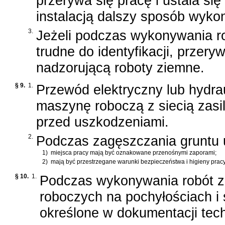
przerywa się pracę i ustala si
instalacją dalszy sposób wyko
3.
Jeżeli podczas wykonywania r
trudne do identyfikacji, przer
nadzorującą roboty ziemne.
§ 9.
1.
Przewód elektryczny lub hydra
maszynę roboczą z siecią zasi
przed uszkodzeniami.
2.
Podczas zagęszczania gruntu 
1)
miejsca pracy mają być oznakowane przenośnymi zaporami;
2)
mają być przestrzegane warunki bezpieczeństwa i higieny pracy,
§ 10.
1.
Podczas wykonywania robót z
roboczych na pochyłościach i
określone w dokumentacji tec