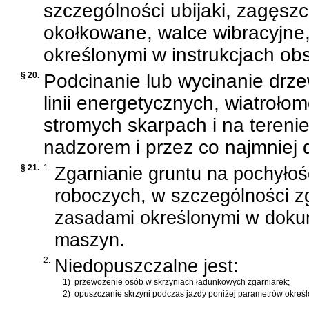
szczególności ubijaki, zagęszc
okołkowane, walce wibracyjne
określonymi w instrukcjach ob
§ 20.
Podcinanie lub wycinanie drz
linii energetycznych, wiatroł
stromych skarpach i na teren
nadzorem i przez co najmniej
§ 21.
1.
Zgarnianie gruntu na pochyłoś
roboczych, w szczególności zg
zasadami określonymi w dokum
maszyn.
2.
Niedopuszczalne jest:
1)
przewożenie osób w skrzyniach ładunkowych zgarniarek;
2)
opuszczanie skrzyni podczas jazdy poniżej parametrów określ