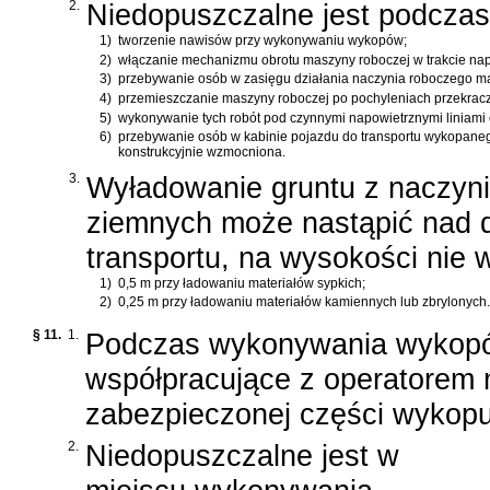
2.
Niedopuszczalne jest podcza
1)
tworzenie nawisów przy wykonywaniu wykopów;
2)
włączanie mechanizmu obrotu maszyny roboczej w trakcie nap
3)
przebywanie osób w zasięgu działania naczynia roboczego m
4)
przemieszczanie maszyny roboczej po pochyleniach przekracza
5)
wykonywanie tych robót pod czynnymi napowietrznymi liniami e
6)
przebywanie osób w kabinie pojazdu do transportu wykopanego
konstrukcyjnie wzmocniona.
3.
Wyładowanie gruntu z naczyni
ziemnych może nastąpić nad 
transportu, na wysokości nie w
1)
0,5 m przy ładowaniu materiałów sypkich;
2)
0,25 m przy ładowaniu materiałów kamiennych lub zbrylonych.
§ 11.
1.
Podczas wykonywania wykopó
współpracujące z operatorem 
zabezpieczonej części wykopu
2.
Niedopuszczalne jest w