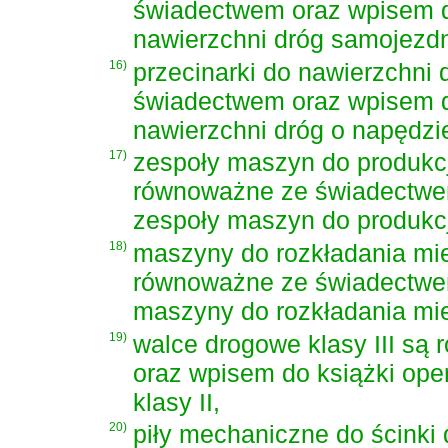
świadectwem oraz wpisem do
nawierzchni dróg samojezdn
16)
przecinarki do nawierzchni 
świadectwem oraz wpisem do
nawierzchni dróg o napędzie
17)
zespoły maszyn do produkcj
równoważne ze świadectwem
zespoły maszyn do produkcj
18)
maszyny do rozkładania mie
równoważne ze świadectwem
maszyny do rozkładania mie
19)
walce drogowe klasy III s
oraz wpisem do książki ope
klasy II,
20)
piły mechaniczne do ścinki 