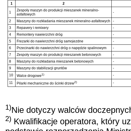
1
2
Zespoły maszyn do produkcji mieszanek mineralno-
1
-
asfaltowych
2
Maszyny do rozkładania mieszanek mineralno-asfaltowych
-
3
Repavery i remixery
-
4
Remontery nawierzchni dróg
-
5
Frezarki do nawierzchni dróg samojezdne
-
6
Przecinarki do nawierzchni dróg o napędzie spalinowym
-
7
Zespoły maszyn do produkcji mieszanek betonowych
-
8
Maszyny do rozkładania mieszanek betonowych
-
9
Maszyny do stabilizacji gruntów
-
1)
10
-
Walce drogowe
2)
11
-
Pilarki mechaniczne do ścinki drzew
1)
Nie dotyczy walców doczepnyc
2)
Kwalifikacje operatora, który u