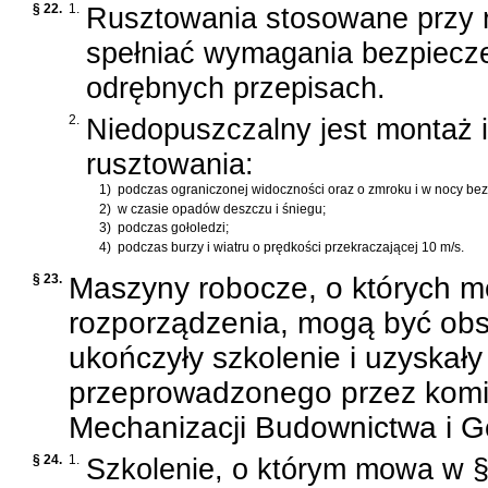
§ 22.
1.
Rusztowania stosowane przy 
spełniać wymagania bezpiecz
odrębnych przepisach.
2.
Niedopuszczalny jest montaż 
rusztowania:
1)
podczas ograniczonej widoczności oraz o zmroku i w nocy bez
2)
w czasie opadów deszczu i śniegu;
3)
podczas gołoledzi;
4)
podczas burzy i wiatru o prędkości przekraczającej 10 m/s.
§ 23.
Maszyny robocze, o których m
rozporządzenia, mogą być obs
ukończyły szkolenie i uzyskał
przeprowadzonego przez komis
Mechanizacji Budownictwa i G
§ 24.
1.
Szkolenie, o którym mowa w 