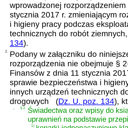
wprowadzonej
rozporządzeniem 
stycznia 2017 r. zmieniającym r
i higieny pracy podczas eksploat
technicznych do robót ziemnych
134
)
.
2.
Podany w załączniku do niniejsze
rozporządzenia nie obejmuje
§ 2
Finansów z dnia 11 stycznia 201
sprawie bezpieczeństwa i higien
innych urządzeń technicznych d
drogowych
(
Dz. U. poz. 134
)
, k
„
§ 2.
Świadectwa oraz wpisy do ksią
uprawnień na podstawie prze
1)
koparki jednonaczyniowe kl