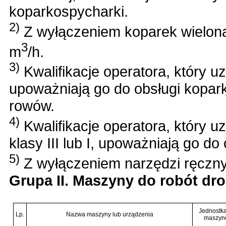
koparkospycharki.
2)
Z wyłączeniem koparek wielon
3
m
/h.
3)
Kwalifikacje operatora, który uz
upoważniają go do obsługi kopar
rowów.
4)
Kwalifikacje operatora, który u
klasy III lub I, upoważniają go do 
5)
Z wyłączeniem narzędzi ręczn
Grupa II. Maszyny do robót d
Jednostka
Lp.
Nazwa maszyny lub urządzenia
maszynę