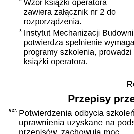
Wzór książki operatora
zawiera załącznik nr 2 do
rozporządzenia.
3.
Instytut Mechanizacji Budown
potwierdza spełnienie wymaga
programy szkolenia, prowadzi
książki operatora.
Ro
Przepisy prz
§ 27.
Potwierdzenia odbycia szkoleń
uprawnienia uzyskane na pod
przepisów, zachowują moc.