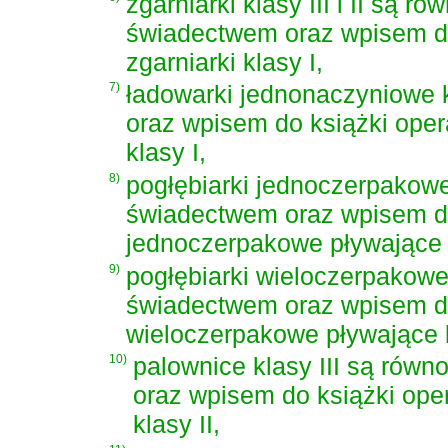
zgarniarki klasy III i II są 
świadectwem oraz wpisem do
zgarniarki klasy I,
7)
ładowarki jednonaczyniowe 
oraz wpisem do książki oper
klasy I,
8)
pogłębiarki jednoczerpakowe
świadectwem oraz wpisem do 
jednoczerpakowe pływające k
9)
pogłębiarki wieloczerpakowe
świadectwem oraz wpisem do 
wieloczerpakowe pływające k
10)
palownice klasy III są ró
oraz wpisem do książki ope
klasy II,