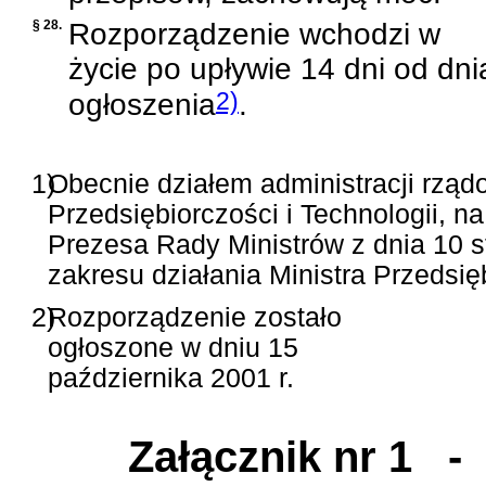
§ 28.
Rozporządzenie wchodzi w
życie po upływie 14 dni od dni
2)
ogłoszenia
.
1)
Obecnie działem administracji rządo
Przedsiębiorczości i Technologii, n
Prezesa Rady Ministrów z dnia 10 s
zakresu działania Ministra Przedsięb
2)
Rozporządzenie zostało
ogłoszone w dniu 15
października 2001 r.
Załącznik nr 1
- M