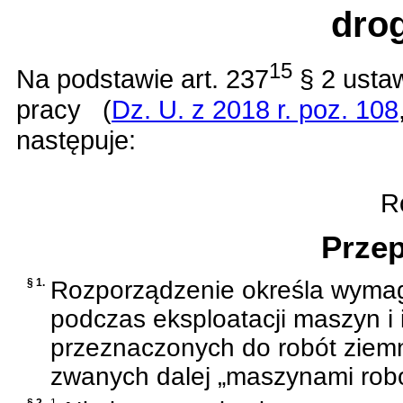
dro
15
Na podstawie
art. 237
§ 2 ustaw
pracy
(
Dz. U. z 2018 r. poz. 108
następuje:
Ro
Przep
§ 1.
Rozporządzenie określa wymag
podczas eksploatacji maszyn i
przeznaczonych do robót ziem
zwanych dalej „maszynami rob