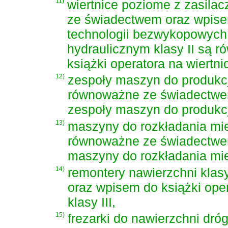
11)
wiertnice poziome z zasila
ze świadectwem oraz wpisem
technologii bezwykopowych k
hydraulicznym klasy II są
książki operatora na wiertni
12)
zespoły maszyn do produkcji 
równoważne ze świadectwem
zespoły maszyn do produkcj
13)
maszyny do rozkładania mies
równoważne ze świadectwem
maszyny do rozkładania mie
14)
remontery nawierzchni klas
oraz wpisem do książki ope
klasy III,
15)
frezarki do nawierzchni dróg 