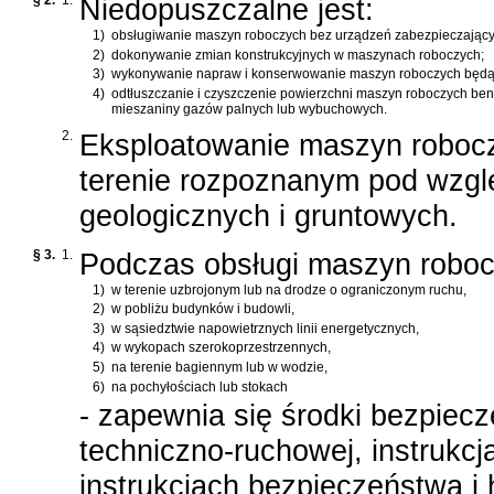
§ 2.
1.
Niedopuszczalne jest:
1)
obsługiwanie maszyn roboczych bez urządzeń zabezpieczający
2)
dokonywanie zmian konstrukcyjnych w maszynach roboczych;
3)
wykonywanie napraw i konserwowanie maszyn roboczych będą
4)
odtłuszczanie i czyszczenie powierzchni maszyn roboczych ben
mieszaniny gazów palnych lub wybuchowych.
2.
Eksploatowanie maszyn roboc
terenie rozpoznanym pod wzg
geologicznych i gruntowych.
§ 3.
1.
Podczas obsługi maszyn roboc
1)
w terenie uzbrojonym lub na drodze o ograniczonym ruchu,
2)
w pobliżu budynków i budowli,
3)
w sąsiedztwie napowietrznych linii energetycznych,
4)
w wykopach szerokoprzestrzennych,
5)
na terenie bagiennym lub w wodzie,
6)
na pochyłościach lub stokach
- zapewnia się środki bezpiec
techniczno-ruchowej, instrukc
instrukcjach bezpieczeństwa i 