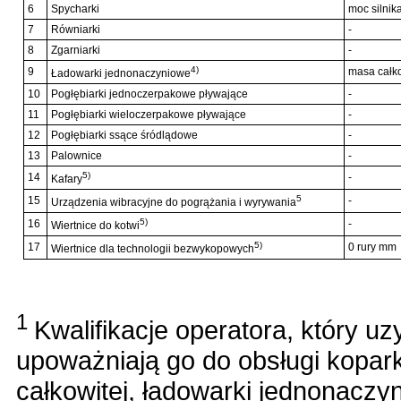
6
Spycharki
moc silnik
7
Równiarki
-
8
Zgarniarki
-
4)
9
masa całko
Ładowarki jednonaczyniowe
10
Pogłębiarki jednoczerpakowe pływające
-
11
Pogłębiarki wieloczerpakowe pływające
-
12
Pogłębiarki ssące śródlądowe
-
13
Palownice
-
5)
14
-
Kafary
5
15
-
Urządzenia wibracyjne do pogrążania i wyrywania
5)
16
-
Wiertnice do kotwi
5)
17
0 rury mm
Wiertnice dla technologii bezwykopowych
1
Kwalifikacje operatora, który uz
upoważniają go do obsługi kopar
całkowitej, ładowarki jednonaczy