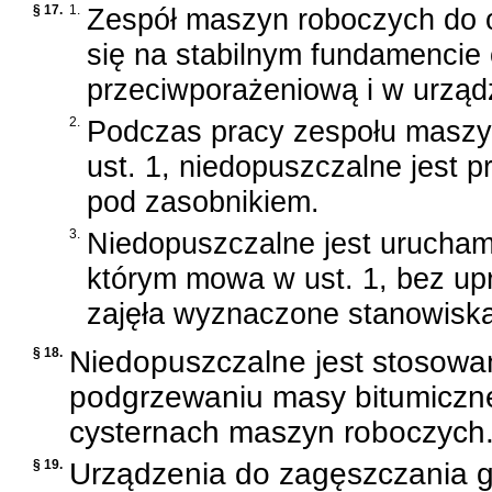
§ 17.
1.
Zespół maszyn roboczych do o
się na stabilnym fundamencie 
przeciwporażeniową i w urząd
2.
Podczas pracy zespołu maszy
ust. 1, niedopuszczalne jest 
pod zasobnikiem.
3.
Niedopuszczalne jest urucham
którym mowa w ust. 1, bez up
zajęła wyznaczone stanowiska
§ 18.
Niedopuszczalne jest stosowan
podgrzewaniu masy bitumiczne
cysternach maszyn roboczych
§ 19.
Urządzenia do zagęszczania gru