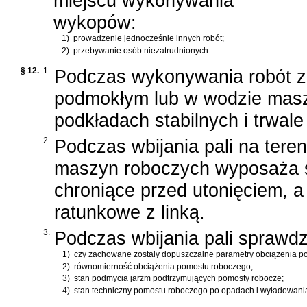
miejscu wykonywania
wykopów:
1)
prowadzenie jednocześnie innych robót;
2)
przebywanie osób niezatrudnionych.
§ 12.
1.
Podczas wykonywania robót zi
podmokłym lub w wodzie masz
podkładach stabilnych i trwal
2.
Podczas wbijania pali na tere
maszyn roboczych wyposaża si
chroniące przed utonięciem, 
ratunkowe z linką.
3.
Podczas wbijania pali sprawdz
1)
czy zachowane zostały dopuszczalne parametry obciążenia p
2)
równomierność obciążenia pomostu roboczego;
3)
stan podmycia jarzm podtrzymujących pomosty robocze;
4)
stan techniczny pomostu roboczego po opadach i wyładowani