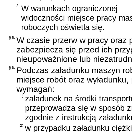
3.
W warunkach ograniczonej
widoczności miejsce pracy ma
roboczych oświetla się.
§ 5.
W czasie przerw w pracy oraz
zabezpiecza się przed ich pr
nieupoważnione lub niezatrudn
§ 6.
Podczas załadunku maszyn rob
miejsce robót oraz wyładunku,
wymagań:
1)
załadunek na środki transpor
przeprowadza się w sposób 
zgodnie z instrukcją załadun
2)
w przypadku załadunku ciężk