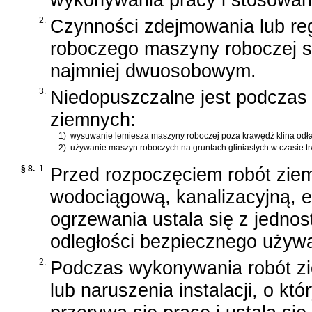
2.
Czynności zdejmowania lub re
roboczego maszyny roboczej 
najmniej dwuosobowym.
3.
Niedopuszczalne jest podczas 
ziemnych:
1)
wysuwanie lemiesza maszyny roboczej poza krawędź klina odł
2)
używanie maszyn roboczych na gruntach gliniastych w czasie 
§ 8.
1.
Przed rozpoczęciem robót ziem
wodociągową, kanalizacyjną, e
ogrzewania ustala się z jednos
odległości bezpiecznego używ
2.
Podczas wykonywania robót z
lub naruszenia instalacji, o kt