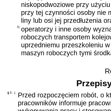
niskopodwoziowe przy użyciu
przy tej czynności osoby nie 
liny lub osi jej przedłużenia
3)
operatorzy i inne osoby wyz
roboczych transportem kolej
uprzedniemu przeszkoleniu w 
maszyn roboczych tymi środk
Ro
Przepis
§ 7.
1.
Przed rozpoczęciem robót, o 
pracowników informuje praco
wykonywania pracy i stosowan