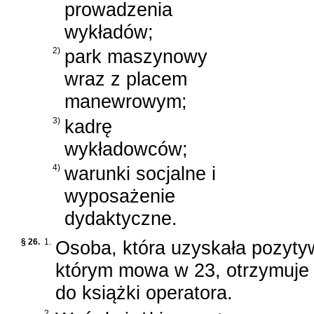
prowadzenia
wykładów;
2)
park maszynowy
wraz z placem
manewrowym;
3)
kadrę
wykładowców;
4)
warunki socjalne i
wyposażenie
dydaktyczne.
§ 26.
1.
Osoba, która uzyskała pozyty
którym mowa w 23, otrzymuje 
do książki operatora.
2.