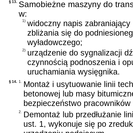
§ 13.
Samobieżne maszyny do trans
w:
1)
widoczny napis zabraniający
zbliżania się do podniesione
wyładowczego;
2)
urządzenie do sygnalizacji 
czynnością podnoszenia i o
uruchamiania wysięgnika.
§ 14.
1.
Montaż i usytuowanie linii te
betonowej lub masy bitumiczn
bezpieczeństwo pracowników i 
2.
Demontaż lub przedłużanie lin
ust. 1, wykonuje się po zredu