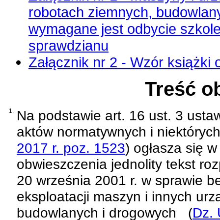
robotach ziemnych, budowlany
wymagane jest odbycie szkole
sprawdzianu
Załącznik nr 2 - Wzór książk
Treść o
1.
Na podstawie
art. 16 ust. 3 usta
aktów normatywnych i niektóryc
2017 r. poz. 1523
)
ogłasza się w 
obwieszczenia jednolity tekst
roz
20 września 2001 r. w sprawie b
eksploatacji maszyn i innych ur
budowlanych i drogowych
(
Dz. 