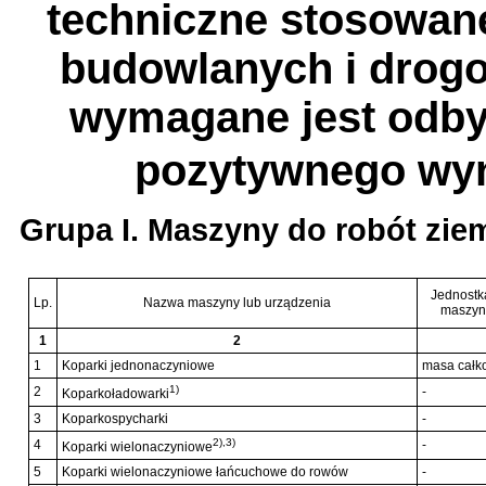
techniczne stosowan
budowlanych i drogo
wymagane jest odbyc
pozytywnego wyn
Grupa I. Maszyny do robót zi
Jednostk
Lp.
Nazwa maszyny lub urządzenia
maszyn
1
2
1
Koparki jednonaczyniowe
masa całko
1)
2
-
Koparkoładowarki
3
Koparkospycharki
-
2),3)
4
-
Koparki wielonaczyniowe
5
Koparki wielonaczyniowe łańcuchowe do rowów
-