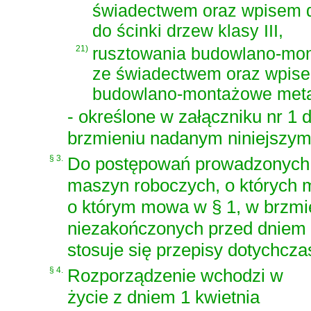
świadectwem oraz wpisem do
do ścinki drzew klasy III,
21)
rusztowania budowlano-mo
ze świadectwem oraz wpisem
budowlano-montażowe metal
- określone w załączniku nr 1
brzmieniu nadanym niniejszym
§ 3.
Do postępowań prowadzonych w
maszyn roboczych, o których m
o którym mowa w § 1, w brzmi
niezakończonych przed dniem w
stosuje się przepisy dotychcz
§ 4.
Rozporządzenie wchodzi w
życie z dniem 1 kwietnia