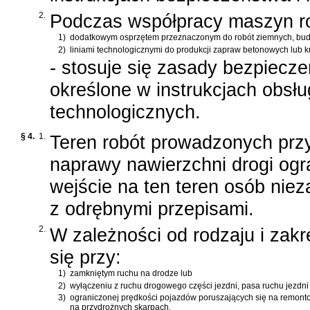
2.
Podczas współpracy maszyn r
1)
dodatkowym osprzętem przeznaczonym do robót ziemnych, bud
2)
liniami technologicznymi do produkcji zapraw betonowych lub 
- stosuje się zasady bezpiecze
określone w instrukcjach obsług
technologicznych.
§ 4.
1.
Teren robót prowadzonych prz
naprawy nawierzchni drogi ogr
wejście na ten teren osób nie
z odrębnymi przepisami.
2.
W zależności od rodzaju i zak
się przy:
1)
zamkniętym ruchu na drodze lub
2)
wyłączeniu z ruchu drogowego części jezdni, pasa ruchu jezdni 
3)
ograniczonej prędkości pojazdów poruszających się na remont
na przydrożnych skarpach.