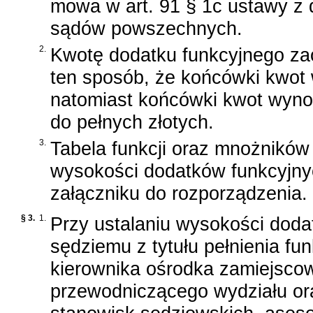
mowa w
art. 91 § 1c ustawy z 
sądów powszechnych
.
2.
Kwotę dodatku funkcyjnego zao
ten sposób, że końcówki kwot 
natomiast końcówki kwot wyno
do pełnych złotych.
3.
Tabela funkcji oraz mnożników
wysokości dodatków funkcyjnyc
załączniku do rozporządzenia.
§ 3.
1.
Przy ustalaniu wysokości doda
sędziemu z tytułu pełnienia fu
kierownika ośrodka zamiejsco
przewodniczącego wydziału ora