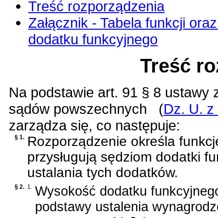
Treść rozporządzenia
Załącznik - Tabela funkcji or
dodatku funkcyjnego
Treść r
Na podstawie
art. 91 § 8 ustawy 
sądów powszechnych
(
Dz. U. z
zarządza się, co następuje:
§ 1.
Rozporządzenie określa funkcje,
przysługują sędziom dodatki f
ustalania tych dodatków.
§ 2.
1.
Wysokość dodatku funkcyjnego
podstawy ustalenia wynagrodze