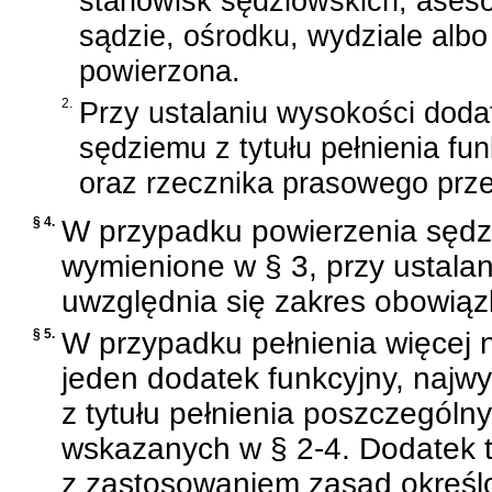
stanowisk sędziowskich, aseso
sądzie, ośrodku, wydziale albo 
powierzona.
2.
Przy ustalaniu wysokości doda
sędziemu z tytułu pełnienia fu
oraz rzecznika prasowego przep
§ 4.
W przypadku powierzenia sędzie
wymienione w § 3, przy ustala
uwzględnia się zakres obowiąz
§ 5.
W przypadku pełnienia więcej n
jeden dodatek funkcyjny, najw
z tytułu pełnienia poszczególn
wskazanych w § 2-4. Dodatek
z zastosowaniem zasad określon