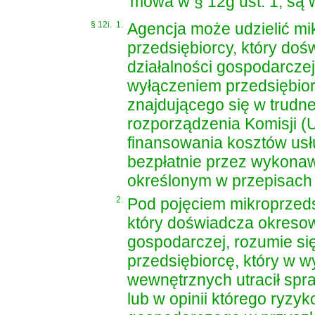
mowa w § 12g ust. 1, są w
§ 12i.
1.
Agencja może udzielić mi
przedsiębiorcy, który do
działalności gospodarczej
wyłączeniem przedsiębior
znajdującego się w trudnej
rozporządzenia Komisji (
finansowania kosztów us
bezpłatnie przez wykona
określonym w przepisach
2.
Pod pojęciem mikroprzeds
który doświadcza okresow
gospodarczej, rozumie si
przedsiębiorcę, który w 
wewnętrznych utracił spr
lub w opinii którego ryzy