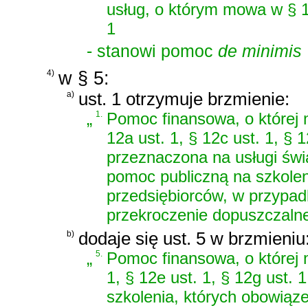
usług, o którym mowa w § 1
1
- stanowi pomoc
de minimis
4)
w § 5:
a)
ust. 1 otrzymuje brzmienie:
„
1.
Pomoc finansowa, o której mo
12a ust. 1, § 12c ust. 1, § 1
przeznaczona na usługi świ
pomoc publiczną na szkoleni
przedsiębiorców, w przypad
przekroczenie dopuszczaln
b)
dodaje się ust. 5 w brzmieniu
„
5.
Pomoc finansowa, o której m
1, § 12e ust. 1, § 12g ust. 
szkolenia, których obowiąz