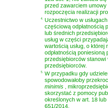
przed zawarciem umowy o
rozpoczęcia realizacji pro
4.
Uczestnictwo w usługach,
częściową odpłatnością 
lub średnich przedsiębio
usług w części przypadaj
wartością usług, o które
odpłatnością poniesioną 
przedsiębiorców stanow
przedsiębiorców.
5.
W przypadku gdy udzielen
spowodowałoby przekroc
minimis
, mikroprzedsięb
skorzystać z pomocy publ
określonych w art. 18 lub
651/2014.