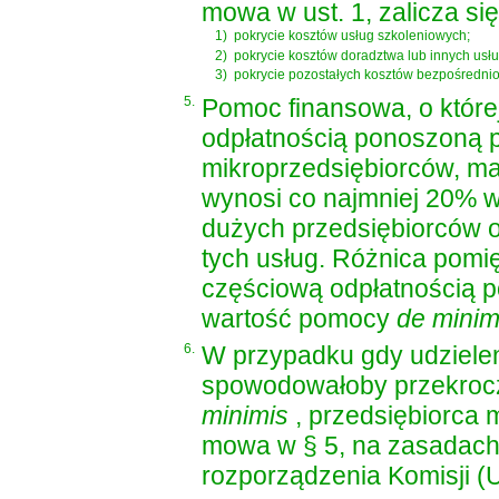
mowa w ust. 1, zalicza się
1)
pokrycie kosztów usług szkoleniowych;
2)
pokrycie kosztów doradztwa lub innych usł
3)
pokrycie pozostałych kosztów bezpośrednio 
5.
Pomoc finansowa, o które
odpłatnością ponoszoną 
mikroprzedsiębiorców, ma
wynosi co najmniej 20% w
dużych przedsiębiorców o
tych usług. Różnica pomi
częściową odpłatnością p
wartość pomocy
de mini
6.
W przypadku gdy udzielen
spowodowałoby przekrocz
minimis
, przedsiębiorca 
mowa w § 5, na zasadach o
rozporządzenia Komisji (