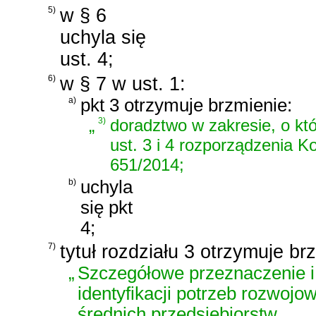
5)
w § 6
uchyla się
ust. 4;
6)
w § 7 w ust. 1:
a)
pkt 3 otrzymuje brzmienie:
„
3)
doradztwo w zakresie, o kt
ust. 3 i 4 rozporządzenia Ko
651/2014;
b)
uchyla
się pkt
4;
7)
tytuł rozdziału 3 otrzymuje br
„
Szczegółowe przeznaczenie i 
identyfikacji potrzeb rozwojo
średnich przedsiębiorstw