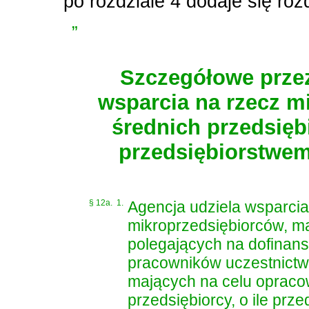
po rozdziale 4 dodaje się roz
„
Szczegółowe przez
wsparcia na rzecz m
średnich przedsięb
przedsiębiorstwem
§ 12a.
1.
Agencja udziela wsparcia
mikroprzedsiębiorców, ma
polegających na dofinans
pracowników uczestnictw
mających na celu opraco
przedsiębiorcy, o ile prz