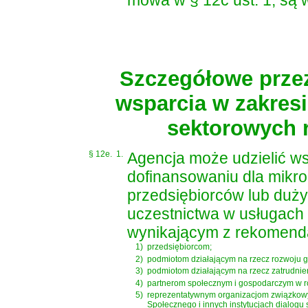
mowa w § 12c ust. 1, są w
Szczegółowe przez
wsparcia w zakres
sektorowych 
§ 12e.
1.
Agencja może udzielić ws
dofinansowaniu dla mikro
przedsiębiorców lub duż
uczestnictwa w usługach
wynikającym z rekomenda
1)
przedsiębiorcom;
2)
podmiotom działającym na rzecz rozwoju 
3)
podmiotom działającym na rzecz zatrudnien
4)
partnerom społecznym i gospodarczym w 
5)
reprezentatywnym organizacjom związkow
Społecznego i innych instytucjach dialogu