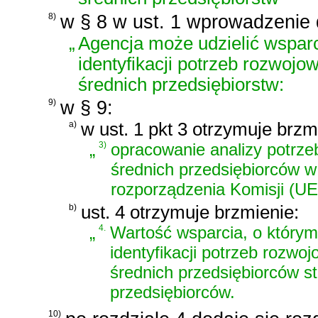
8)
w § 8 w ust. 1 wprowadzenie 
„
Agencja może udzielić wsparc
identyfikacji potrzeb rozwojo
średnich przedsiębiorstw:
9)
w § 9:
a)
w ust. 1 pkt 3 otrzymuje brzm
„
3)
opracowanie analizy potrze
średnich przedsiębiorców w 
rozporządzenia Komisji (UE
b)
ust. 4 otrzymuje brzmienie:
„
4.
Wartość wsparcia, o którym
identyfikacji potrzeb rozwo
średnich przedsiębiorców 
przedsiębiorców.
10)