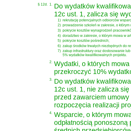
§ 12d.
1.
Do wydatków kwalifikowa
12c ust. 1, zalicza się wy
1)
rekrutację potencjalnych odbiorców wsparc
2)
prowadzenie szkoleń w zakresie, o którym m
3)
pokrycie kosztów wynagrodzeń pracowników,
4)
doradztwo w zakresie, o którym mowa w art.
5)
pokrycie kosztów pośrednich;
6)
zakup środków trwałych niezbędnych do real
7)
zakup infrastruktury oraz dostosowanie lu
5% wydatków kwalifikowalnych projektu.
2.
Wydatki, o których mowa w
przekroczyć 10% wydatkó
3.
Do wydatków kwalifikowa
12c ust. 1, nie zalicza s
przed zawarciem umowy o
rozpoczęcia realizacji pro
4.
Wsparcie, o którym mowa 
odpłatnością ponoszoną 
średnich przedsiębiorcó