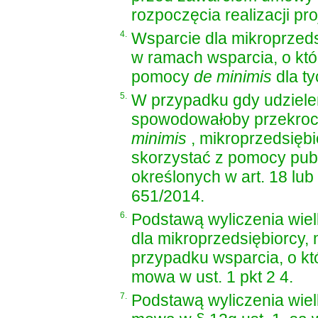
rozpoczęcia realizacji pro
4.
Wsparcie dla mikroprzeds
w ramach wsparcia, o któ
pomocy
de minimis
dla ty
5.
W przypadku gdy udzielen
spowodowałoby przekroc
minimis
, mikroprzedsięb
skorzystać z pomocy publ
określonych w art. 18 lub
651/2014.
6.
Podstawą wyliczenia wie
dla mikroprzedsiębiorcy,
przypadku wsparcia, o kt
mowa w ust. 1 pkt 2 4.
7.
Podstawą wyliczenia wie