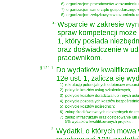
6)
organizacjom pracodawców w rozumieniu
7)
organizacjom samorządu gospodarczego 
8)
organizacjom związkowym w rozumieniu
u
2.
Wsparcie w zakresie wyn
spraw kompetencji może 
1, który posiada niezbęd
oraz doświadczenie w udz
pracownikom.
§ 12f.
1.
Do wydatków kwalifikowa
12e ust. 1, zalicza się wyd
1)
rekrutację potencjalnych odbiorców wsparci
2)
pokrycie kosztów usług szkoleniowych;
3)
pokrycie kosztów doradztwa lub innych usł
4)
pokrycie pozostałych kosztów bezpośrednio
5)
pokrycie kosztów pośrednich;
6)
zakup środków trwałych niezbędnych do real
7)
zakup infrastruktury oraz dostosowanie lu
5% wydatków kwalifikowanych projektu.
2.
Wydatki, o których mowa w 