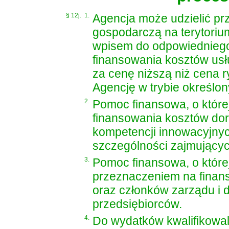
§ 12j.
1.
Agencja może udzielić pr
gospodarczą na terytoriu
wpisem do odpowiedniego 
finansowania kosztów us
za cenę niższą niż cena
Agencję w trybie określo
2.
Pomoc finansowa, o której
finansowania kosztów dor
kompetencji innowacyjny
szczególności zajmującyc
3.
Pomoc finansowa, o które
przeznaczeniem na finans
oraz członków zarządu i
przedsiębiorców.
4.
Do wydatków kwalifikowal