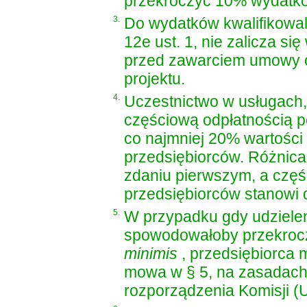
przekroczyć 10% wydatków
3.
Do wydatków kwalifikowa
12e ust. 1, nie zalicza s
przed zawarciem umowy o 
projektu.
4.
Uczestnictwo w usługach, 
częściową odpłatnością 
co najmniej 20% wartości 
przedsiębiorców. Różnica
zdaniu pierwszym, a częś
przedsiębiorców stanowi 
5.
W przypadku gdy udzielen
spowodowałoby przekrocz
minimis
, przedsiębiorca 
mowa w § 5, na zasadach o
rozporządzenia Komisji (