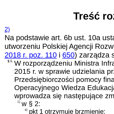
Treść r
2)
Na podstawie
art. 6b ust. 10a us
utworzeniu Polskiej Agencji Rozw
2018 r. poz. 110
i
650
)
zarządza s
§ 1.
W
rozporządzeniu Ministra Infr
2015 r. w sprawie udzielania 
Przedsiębiorczości pomocy fi
Operacyjnego Wiedza Edukacj
wprowadza się następujące zm
1)
w § 2:
a)
pkt 1 otrzymuje brzmienie: