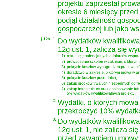
projektu zaprzestał prow
okresie 6 miesięcy przed
podjął działalność gospo
gospodarczej lub jako ws
§ 12h.
1.
Do wydatków kwalifikowa
12g ust. 1, zalicza się wy
1)
rekrutację potencjalnych odbiorców wsparc
2)
prowadzenie szkoleń w zakresie, o którym m
3)
pokrycie kosztów wynagrodzeń pracowników, 
4)
doradztwo w zakresie, o którym mowa w art.
5)
pokrycie kosztów pośrednich;
6)
zakup środków trwałych niezbędnych do real
7)
zakup infrastruktury oraz dostosowanie lu
5% wydatków kwalifikowalnych projektu.
2.
Wydatki, o których mowa w
przekroczyć 10% wydatkó
3.
Do wydatków kwalifikowa
12g ust. 1, nie zalicza s
przed zawarciem umowy o