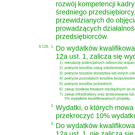
rozwój kompetencji kadry
średniego przedsiębiorcy
przewidzianych do objęci
prowadzących działalno
przedsiębiorców.
§ 12b.
1.
Do wydatków kwalifikowa
12a ust. 1, zalicza się wy
1)
rekrutację potencjalnych odbiorców wsparc
2)
pokrycie kosztów usług szkoleniowych;
3)
pokrycie kosztów doradztwa lub innych us
4)
pokrycie pozostałych kosztów bezpośrednio
5)
pokrycie kosztów pośrednich;
6)
zakup środków trwałych niezbędnych do real
7)
zakup infrastruktury oraz dostosowanie lu
5% wydatków kwalifikowalnych projektu.
2.
Wydatki, o których mowa w
przekroczyć 10% wydatkó
3.
Do wydatków kwalifikowa
12a ust. 1, nie zalicza s