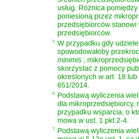
usług. Różnica pomiędzy 
poniesioną przez mikropr
przedsiębiorców stanow
przedsiębiorców.
5.
W przypadku gdy udzielen
spowodowałoby przekroc
minimis
, mikroprzedsięb
skorzystać z pomocy publ
określonych w art. 18 lub
651/2014.
6.
Podstawą wyliczenia wie
dla mikroprzedsiębiorcy,
przypadku wsparcia, o kt
mowa w ust. 1 pkt 2-4.
7.
Podstawą wyliczenia wie