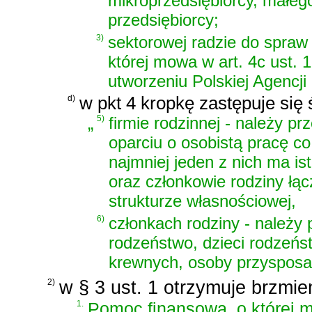
mikroprzedsiębiorcy, małeg
przedsiębiorcy;
3)
sektorowej radzie do spraw 
której mowa w
art. 4c ust. 
utworzeniu Polskiej Agencji
d)
w pkt 4 kropkę zastępuje się 
„
5)
firmie rodzinnej - należy p
oparciu o osobistą pracę co
najmniej jeden z nich ma i
oraz członkowie rodziny łąc
strukturze własnościowej,
6)
członkach rodziny - należy
rodzeństwo, dzieci rodzeńs
krewnych, osoby przysposab
2)
w § 3 ust. 1 otrzymuje brzmie
„
1.
Pomoc finansowa, o której m