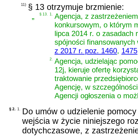
11)
§ 13 otrzymuje brzmienie:
„
§ 13.
1.
Agencja, z zastrzeżeniem 
konkursowym, o którym
lipca 2014 r. o zasadach r
spójności finansowanych 
z 2017 r. poz. 1460
,
1475
2.
Agencja, udzielając pomo
12j, kieruje ofertę korz
traktowanie przedsiębior
Agencję, w szczególności
Agencji ogłoszenia o moż
§ 2.
1.
Do umów o udzielenie pomocy 
wejścia w życie niniejszego ro
dotychczasowe, z zastrzeżenie