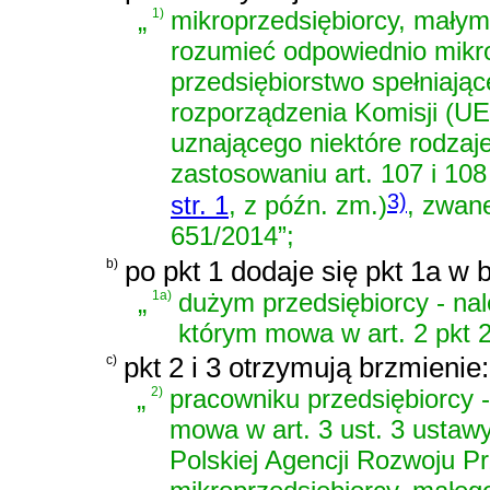
„
1)
mikroprzedsiębiorcy, małym 
rozumieć odpowiednio mikro
przedsiębiorstwo spełniając
rozporządzenia Komisji (UE
uznającego niektóre rodza
zastosowaniu art. 107 i 108
3)
str. 1
, z późn. zm.)
, zwan
651/2014”;
b)
po pkt 1 dodaje się pkt 1a w 
„
1a)
dużym przedsiębiorcy - nal
którym mowa w art. 2 pkt 
c)
pkt 2 i 3 otrzymują brzmienie:
„
2)
pracowniku przedsiębiorcy -
mowa w
art. 3 ust. 3 ustaw
Polskiej Agencji Rozwoju Pr