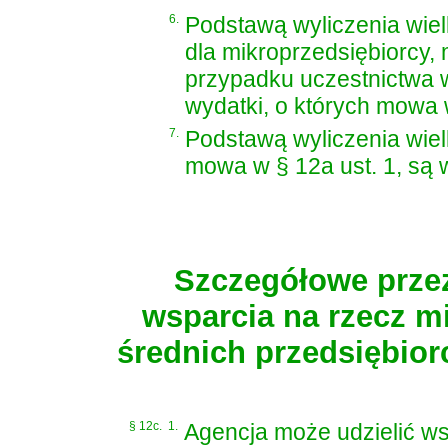
6.
Podstawą wyliczenia wie
dla mikroprzedsiębiorcy,
przypadku uczestnictwa w
wydatki, o których mowa w 
7.
Podstawą wyliczenia wie
mowa w § 12a ust. 1, są w
Szczegółowe przez
wsparcia na rzecz m
średnich przedsiębior
§ 12c.
1.
Agencja może udzielić ws