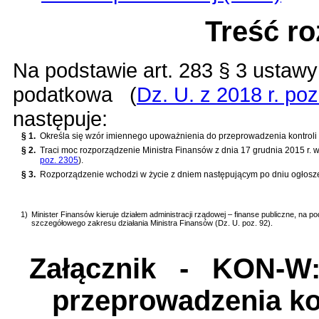
Treść r
Na podstawie
art. 283 § 3 ustawy
podatkowa
(
Dz. U. z 2018 r. poz
następuje:
§ 1.
Określa się wzór imiennego upoważnienia do przeprowadzenia kontroli 
§ 2.
Traci moc
rozporządzenie Ministra Finansów z dnia 17 grudnia 2015 r.
poz. 2305
)
.
§ 3.
Rozporządzenie wchodzi w życie z dniem następującym po dniu ogłosz
1)
Minister Finansów kieruje działem administracji rządowej ‒ finanse publiczne, na p
szczegółowego zakresu działania Ministra Finansów (Dz. U. poz. 92).
Załącznik
- KON-W: I
przeprowadzenia ko