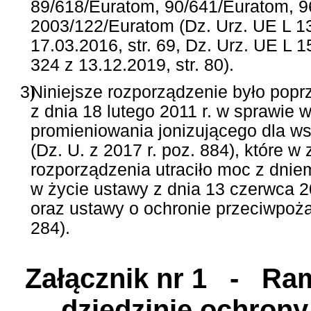
89/618/Euratom, 90/641/Euratom, 9
2003/122/Euratom (Dz. Urz. UE L 13 
17.03.2016, str. 69, Dz. Urz. UE L 1
324 z 13.12.2019, str. 80).
3)
Niniejsze rozporządzenie było pop
z dnia 18 lutego 2011 r. w sprawi
promieniowania jonizującego dla w
(Dz. U. z 2017 r. poz. 884), które w 
rozporządzenia utraciło moc z dnie
w życie ustawy z dnia 13 czerwca 
oraz ustawy o ochronie przeciwpożar
284).
Załącznik nr 1
- Ramo
dziedzinie ochrony