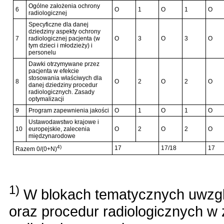
Ogólne założenia ochrony
6
O
1
O
1
O
radiologicznej
Specyficzne dla danej
dziedziny aspekty ochrony
7
radiologicznej pacjenta (w
O
3
O
3
O
tym dzieci i młodzieży) i
personelu
Dawki otrzymywane przez
pacjenta w efekcie
stosowania właściwych dla
8
O
2
O
2
O
danej dziedziny procedur
radiologicznych. Zasady
optymalizacji
9
Program zapewnienia jakości
O
1
O
1
O
Ustawodawstwo krajowe i
10
europejskie, zalecenia
O
2
O
2
O
międzynarodowe
4)
17
17/18
17
Razem 0/(0+N)
1)
W blokach tematycznych uwzgl
oraz procedur radiologicznych w