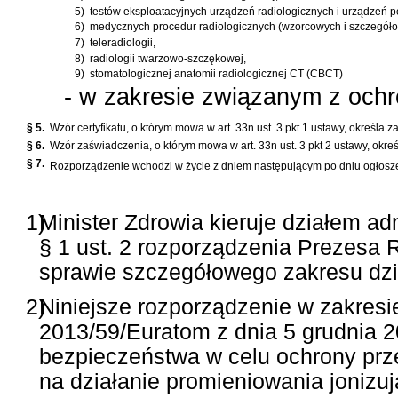
5)
testów eksploatacyjnych urządzeń radiologicznych i urządzeń 
6)
medycznych procedur radiologicznych (wzorcowych i szczegóło
7)
teleradiologii,
8)
radiologii twarzowo-szczękowej,
9)
stomatologicznej anatomii radiologicznej CT (CBCT)
- w zakresie związanym z ochr
§ 5.
Wzór certyfikatu, o którym mowa w art. 33n ust. 3 pkt 1 ustawy, określa z
§ 6.
Wzór zaświadczenia, o którym mowa w art. 33n ust. 3 pkt 2 ustawy, okreś
§ 7.
Rozporządzenie wchodzi w życie z dniem następującym po dniu ogłosz
1)
Minister Zdrowia kieruje działem ad
§ 1 ust. 2 rozporządzenia Prezesa R
sprawie szczegółowego zakresu dzia
2)
Niniejsze rozporządzenie w zakresi
2013/59/Euratom z dnia 5 grudnia 
bezpieczeństwa w celu ochrony prz
na działanie promieniowania jonizu