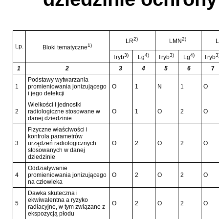
2)
2)
LR
LMN
1)
Lp.
Bloki tematyczne
3)
4)
3)
4)
3
Tryb
Lg
Tryb
Lg
Tryb
1
2
3
4
5
6
7
Podstawy wytwarzania
1
promieniowania jonizującego
O
1
N
1
O
i jego detekcji
Wielkości i jednostki
2
radiologiczne stosowane w
O
1
O
2
O
danej dziedzinie
Fizyczne właściwości i
kontrola parametrów
3
urządzeń radiologicznych
O
2
O
2
O
stosowanych w danej
dziedzinie
Oddziaływanie
4
promieniowania jonizującego
O
2
O
2
O
na człowieka
Dawka skuteczna i
ekwiwalentna a ryzyko
5
O
2
O
2
O
radiacyjne, w tym związane z
ekspozycją płodu