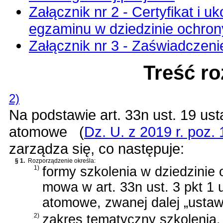
Załącznik nr 2 - Certyfikat i 
egzaminu w dziedzinie ochrony
Załącznik nr 3 - Zaświadczeni
Treść r
2)
Na podstawie
art. 33n ust. 19 us
atomowe
(
Dz. U. z 2019 r. poz.
zarządza się, co następuje:
§ 1.
Rozporządzenie określa:
1)
formy szkolenia w dziedzinie 
mowa w
art. 33n ust. 3 pkt 1
atomowe
, zwanej dalej „usta
2)
zakres tematyczny szkolenia,