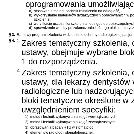
oprogramowania umożliwiając
a)
stosowanie metod i technik kształcenia na odległość,
b)
wykorzystanie materiałów dydaktycznych opracowanych w pos
szkolenie,
c)
weryfikację uczestnika szkolenia i dostępu do poszczególnyc
d)
sprawdzenie wiedzy po zakończeniu każdego bloku tematycz
§ 3.
Ramowy program szkolenia w dziedzinie ochrony radiologicznej pacjenta,
§ 4.
1.
Zakres tematyczny szkolenia, o
ustawy, obejmuje wybrane blok
1 do rozporządzenia.
2.
Zakres tematyczny szkolenia, o
ustawy, dla lekarzy dentystó
radiologiczne lub nadzorując
bloki tematyczne określone w z
uwzględnieniem specyfiki:
1)
metod i technik wykonywania zdjęć wewnątrzustnych,
2)
metod i technik wykonywania zdjęć zewnątrzustnych,
3)
obrazowania badań RTG w stomatologii,
4)
elementów radiologii stomatologicznej,