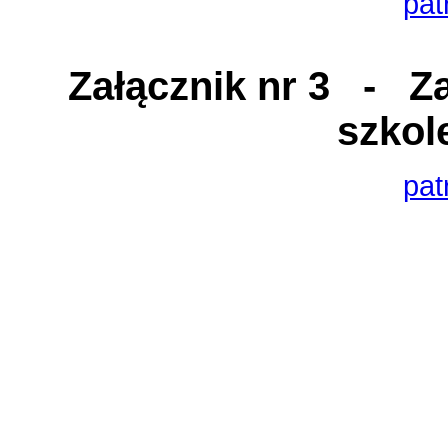
pat
Załącznik nr 3
- Zaś
szkol
pat