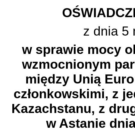
OŚWIADCZ
z dnia 5
w sprawie mocy o
wzmocnionym part
między Unią Europ
członkowskimi, z je
Kazachstanu, z drug
w Astanie dnia