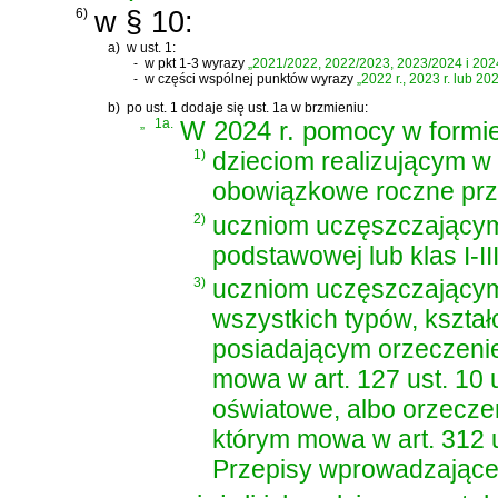
6)
w § 10:
a)
w ust. 1:
-
w pkt 1-3 wyrazy
„2021/2022, 2022/2023, 2023/2024 i 202
-
w części wspólnej punktów wyrazy
„2022 r., 2023 r. lub 202
b)
po ust. 1 dodaje się ust. 1a w brzmieniu:
„
1a.
W 2024 r. pomocy w formie 
1)
dzieciom realizującym w
obowiązkowe roczne prz
2)
uczniom uczęszczającym 
podstawowej lub klas I-II
3)
uczniom uczęszczającym
wszystkich typów, kształ
posiadającym orzeczenie 
mowa w
art. 127 ust. 10
oświatowe
, albo orzecze
którym mowa w
art. 312 
Przepisy wprowadzające