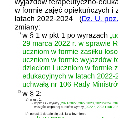
wyjazdów terapeutyczno-eduka
w formie zajęć opiekuńczych i
latach 2022-2024
(
Dz. U. poz
zmiany:
1)
w § 1 w pkt 1 po wyrazach
„u
29 marca 2022 r. w sprawie 
uczniom w formie zasiłku lo
uczniom w formie wyjazdów t
dzieciom i uczniom w formie z
edukacyjnych w latach 2022-
uchwałą nr 106 Rady Ministró
2)
w § 2:
a)
w ust. 1:
-
w pkt 1 i 2 wyrazy
„2021/2022, 2022/2023, 2023/2024 i 20
-
w części wspólnej punktów wyrazy
„2022 r., 2023 r. lub 202
b)
po ust. 1 dodaje się ust. 1a w brzmieniu:
„
1a.