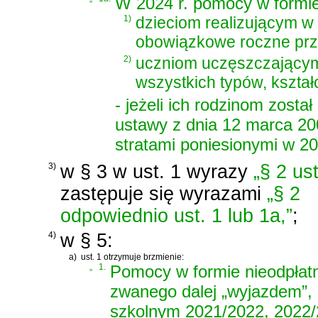
W 2024 r. pomocy w formie 
1)
dzieciom realizującym w
obowiązkowe roczne prz
2)
uczniom uczęszczającym
wszystkich typów, kształ
- jeżeli ich rodzinom zost
ustawy z dnia 12 marca 20
stratami poniesionymi w 20
3)
w § 3 w ust. 1 wyrazy
„§ 2 ust
zastępuje się wyrazami
„§ 2
odpowiednio ust. 1 lub 1a,”
;
4)
w § 5:
a)
ust. 1 otrzymuje brzmienie:
„
1.
Pomocy w formie nieodpłat
zwanego dalej „wyjazdem”, 
szkolnym 2021/2022, 2022/2