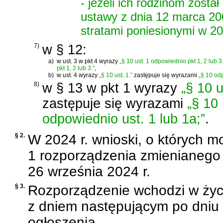
- jeżeli ich rodzinom zost
ustawy z dnia 12 marca 20
stratami poniesionymi w 20
7)
w § 12:
a)
w ust. 3 w pkt 4 wyrazy
„§ 10 ust. 1 odpowiednio pkt 1, 2 lub 3.
pkt 1, 2 lub 3.”
,
b)
w ust. 4 wyrazy
„§ 10 ust. 1.”
zastępuje się wyrazami
„§ 10 odp
8)
w § 13 w pkt 1 wyrazy
„§ 10 u
zastępuje się wyrazami
„§ 10
odpowiednio ust. 1 lub 1a;”
.
§ 2.
W 2024 r. wnioski, o których mo
1 rozporządzenia zmienianego 
26 września 2024 r.
§ 3.
Rozporządzenie wchodzi w życ
z dniem następującym po dniu
ogłoszenia.