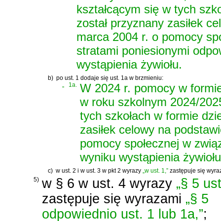
kształcącym się w tych szko
został przyznany zasiłek c
marca 2004 r. o pomocy sp
stratami poniesionymi odpow
wystąpienia żywiołu.
b)
po ust. 1 dodaje się ust. 1a w brzmieniu:
„
1a.
W 2024 r. pomocy w formie
w roku szkolnym 2024/2025
tych szkołach w formie dzie
zasiłek celowy na podstaw
pomocy społecznej
w związ
wyniku wystąpienia żywiołu
c)
w ust. 2 i w ust. 3 w pkt 2 wyrazy
„w ust. 1,”
zastępuje się wyr
5)
w § 6 w ust. 4 wyrazy
„§ 5 ust
zastępuje się wyrazami
„§ 5
odpowiednio ust. 1 lub 1a,”
;