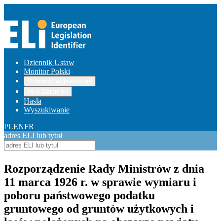
Dziennik Ustaw
Monitor Polski
Dzienniki wojewódzkie
Inne Dzienniki
Hasła
Wyszukiwanie
PL
EN
FR
adres ELI lub tytuł
Rozporządzenie Rady Ministrów z dnia
11 marca 1926 r. w sprawie wymiaru i
poboru państwowego podatku
gruntowego od gruntów użytkowych i