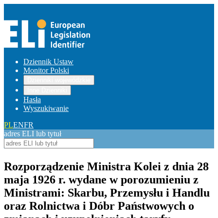
Dziennik Ustaw
Monitor Polski
Dzienniki wojewódzkie
Inne Dzienniki
Hasła
Wyszukiwanie
PL
EN
FR
adres ELI lub tytuł
Rozporządzenie Ministra Kolei z dnia 28
maja 1926 r. wydane w porozumieniu z
Ministrami: Skarbu, Przemysłu i Handlu
oraz Rolnictwa i Dóbr Państwowych o