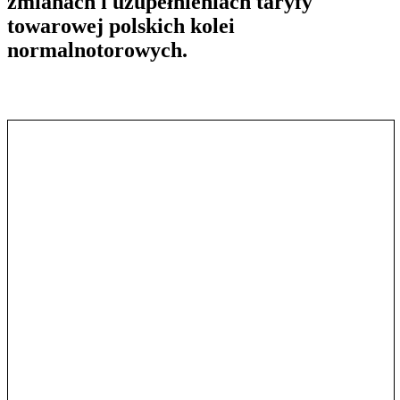
zmianach i uzupełnieniach taryfy
towarowej polskich kolei
normalnotorowych.
Pokaż treść w pełnym oknie