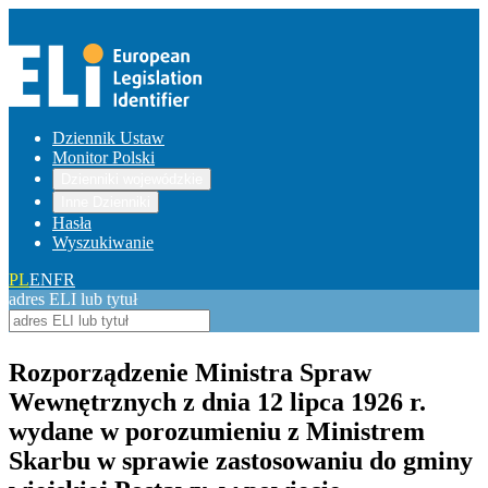
Dziennik Ustaw
Monitor Polski
Dzienniki wojewódzkie
Inne Dzienniki
Hasła
Wyszukiwanie
PL
EN
FR
adres ELI lub tytuł
Rozporządzenie Ministra Spraw
Wewnętrznych z dnia 12 lipca 1926 r.
wydane w porozumieniu z Ministrem
Skarbu w sprawie zastosowaniu do gminy