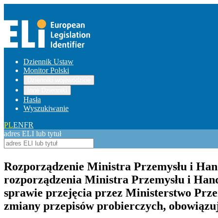
Dziennik Ustaw
Monitor Polski
Dzienniki wojewódzkie
Inne Dzienniki
Hasła
Wyszukiwanie
PL
EN
FR
adres ELI lub tytuł
Rozporządzenie Ministra Przemysłu i Hand
rozporządzenia Ministra Przemysłu i Hand
sprawie przejęcia przez Ministerstwo Prz
zmiany przepisów probierczych, obowiązuj