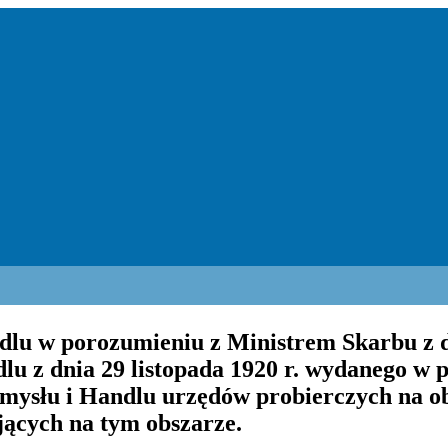
lu w porozumieniu z Ministrem Skarbu z dni
lu z dnia 29 listopada 1920 r. wydanego w
emysłu i Handlu urzędów probierczych na ob
ących na tym obszarze.