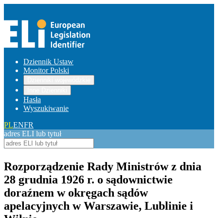
Dziennik Ustaw
Monitor Polski
Dzienniki wojewódzkie
Inne Dzienniki
Hasła
Wyszukiwanie
PL
EN
FR
adres ELI lub tytuł
Rozporządzenie Rady Ministrów z dnia
28 grudnia 1926 r. o sądownictwie
doraźnem w okręgach sądów
apelacyjnych w Warszawie, Lublinie i