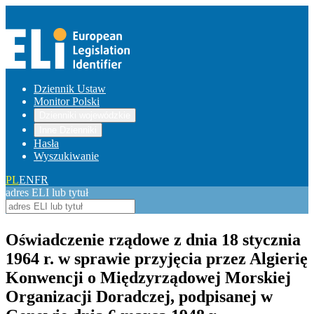
Dziennik Ustaw
Monitor Polski
Dzienniki wojewódzkie
Inne Dzienniki
Hasła
Wyszukiwanie
PL
EN
FR
adres ELI lub tytuł
Oświadczenie rządowe z dnia 18 stycznia
1964 r. w sprawie przyjęcia przez Algierię
Konwencji o Międzyrządowej Morskiej
Organizacji Doradczej, podpisanej w