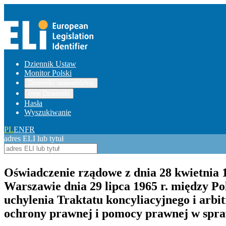
Dziennik Ustaw
Monitor Polski
Dzienniki wojewódzkie
Inne Dzienniki
Hasła
Wyszukiwanie
PL
EN
FR
adres ELI lub tytuł
Oświadczenie rządowe z dnia 28 kwietnia
Warszawie dnia 29 lipca 1965 r. między P
uchylenia Traktatu koncyliacyjnego i arb
ochrony prawnej i pomocy prawnej w spra