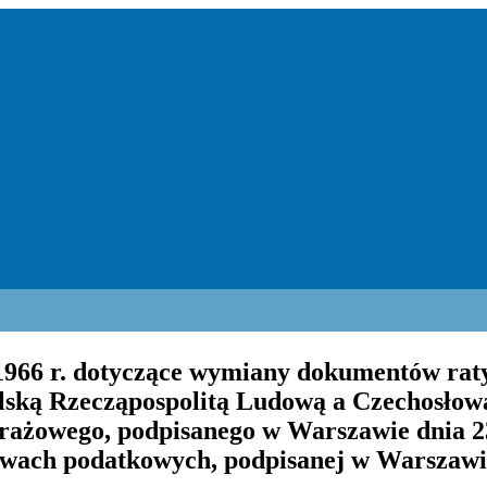
 1966 r. dotyczące wymiany dokumentów rat
olską Rzecząpospolitą Ludową a Czechosłow
itrażowego, podpisanego w Warszawie dnia 2
wach podatkowych, podpisanej w Warszawie 