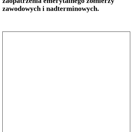
zaopatrzenia emerytalnego żołnierzy
zawodowych i nadterminowych.
Pokaż treść w pełnym oknie