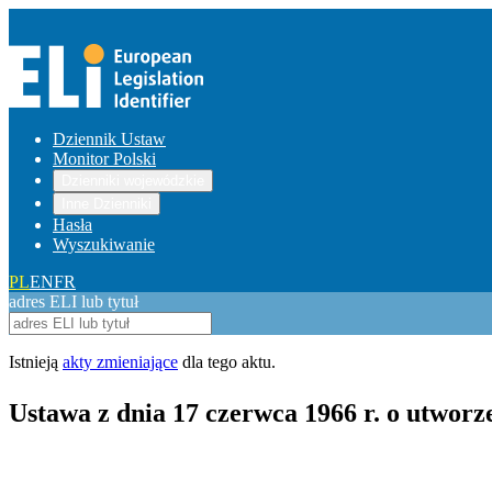
Dziennik Ustaw
Monitor Polski
Dzienniki wojewódzkie
Inne Dzienniki
Hasła
Wyszukiwanie
PL
EN
FR
adres ELI lub tytuł
Istnieją
akty zmieniające
dla tego aktu.
Ustawa z dnia 17 czerwca 1966 r. o utworz
Pokaż treść w pełnym oknie