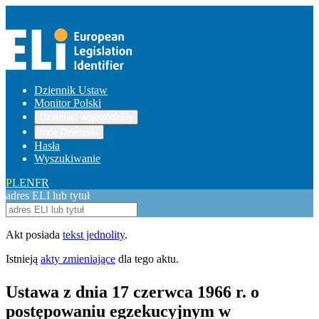
Dziennik Ustaw
Monitor Polski
Dzienniki wojewódzkie
Inne Dzienniki
Hasła
Wyszukiwanie
PL
EN
FR
adres ELI lub tytuł
Akt posiada
tekst jednolity
.
Istnieją
akty zmieniające
dla tego aktu.
Ustawa z dnia 17 czerwca 1966 r. o
postępowaniu egzekucyjnym w