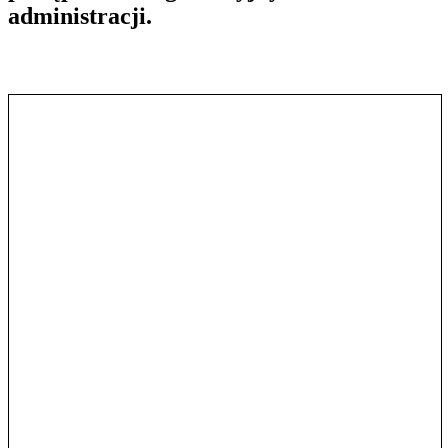
administracji.
Pokaż treść w pełnym oknie