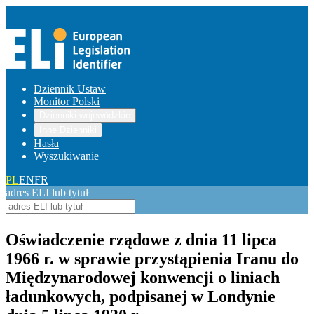
Dziennik Ustaw
Monitor Polski
Dzienniki wojewódzkie
Inne Dzienniki
Hasła
Wyszukiwanie
PL
EN
FR
adres ELI lub tytuł
Oświadczenie rządowe z dnia 11 lipca
1966 r. w sprawie przystąpienia Iranu do
Międzynarodowej konwencji o liniach
ładunkowych, podpisanej w Londynie