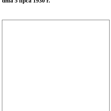
dnia 5 lipca 1930 r.
Pokaż treść w pełnym oknie