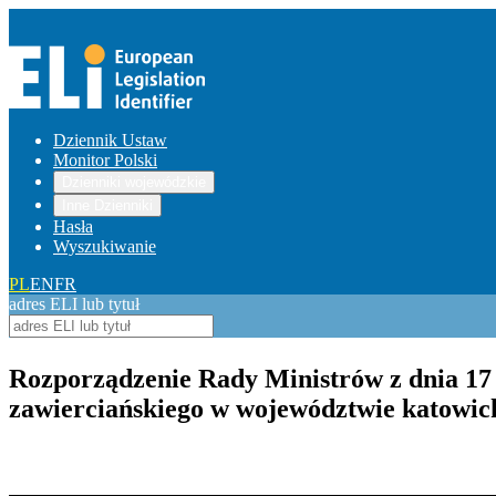
Dziennik Ustaw
Monitor Polski
Dzienniki wojewódzkie
Inne Dzienniki
Hasła
Wyszukiwanie
PL
EN
FR
adres ELI lub tytuł
Rozporządzenie Rady Ministrów z dnia 17 
zawierciańskiego w województwie katowic
Pokaż treść w pełnym oknie